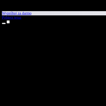
Wypróbuj za darmo
Pobierz teraz
Produkty
Tekst na mowę
Aplikacje na iPhone’a i iPada
Aplikacja na Androida
Rozszerzenie do Chrome
Rozszerzenie do Edge
Aplikacja webowa
Aplikacja na Maca
Aplikacja na Windows