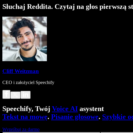
Słuchaj Reddita. Czytaj na głos pierwszą s
Cliff Weitzman
CEO i założyciel Speechify
Speechify, Twój
Voice AI
asystent
Tekst na mowę
.
Pisanie głosowe
.
Szybkie o
Wypróbuj za darmo