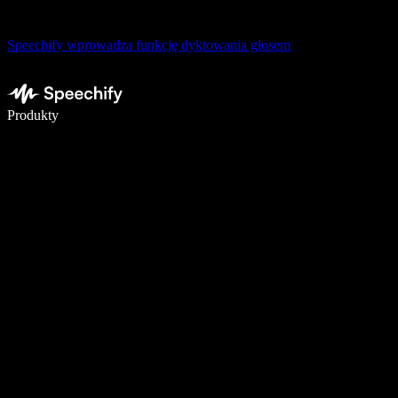
Speechify wprowadza funkcję dyktowania głosem
Pisz 5× szybciej dzięki dyktowaniu głosowemu
Produkty
Dowiedz się więcej