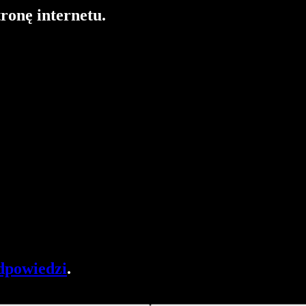
tronę internetu.
dpowiedzi
.