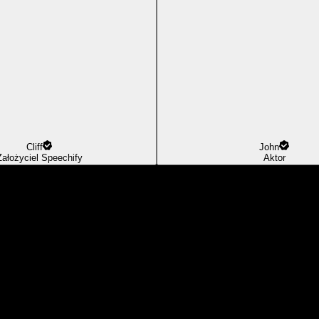
Cliff
John
Założyciel Speechify
Aktor