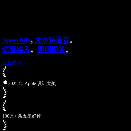
Speechify 企业及教育版
Speechify for Work
Speechify DSA 方案
SIMBA 语音助手
Speechify
,
文本转语音
。
Speechify 开发者平台
语音输入
。
即问即答
。
免费试用
2025 年 Apple 设计大奖
100万+ 条五星好评