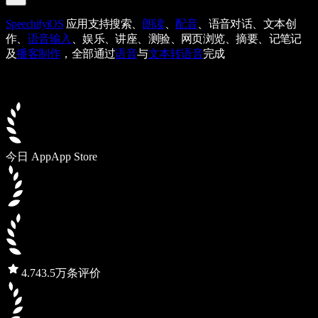
Speechify
iOS
应用支持搜索、
朗读
、
配音
、语音对话、文本创
作、
语音输入
、娱乐、讲座、测验、网页浏览、摘要、记笔记
及
播客制作
，全部通过
语音
与
文本转语音
完成
今日 App
App Store
4.7
43.5万条评价