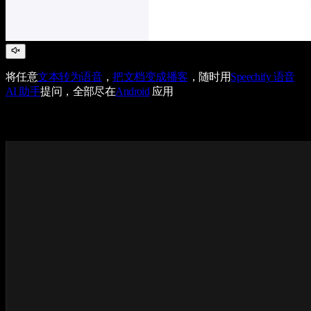
将任意
文本转为语音
，
把文档变成播客
，随时用
Speechify 语音
AI 助手
提问，全部尽在
Android
应用