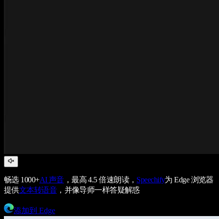
畅选 1000+
AI 声音
，最高 4.5 倍速朗读，
Speechify
为 Edge 浏览器
提供
文本转语音
，并像导师一样答疑解惑
添加到 Edge