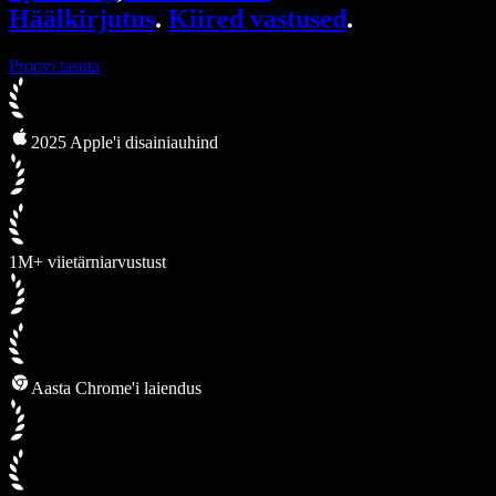
Häälkirjutus
.
Kiired vastused
.
Proovi tasuta
2025 Apple'i disainiauhind
1M+ viietärniarvustust
Aasta Chrome'i laiendus