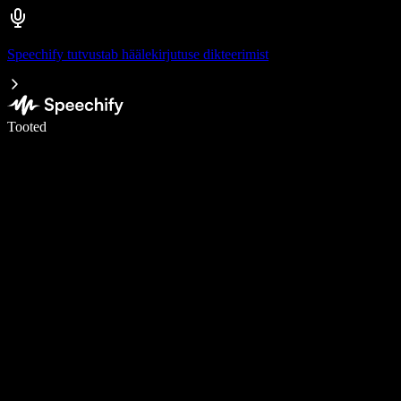
Speechify tutvustab häälekirjutuse dikteerimist
Kirjuta häälega 5× kiiremini
Tooted
Loe lähemalt