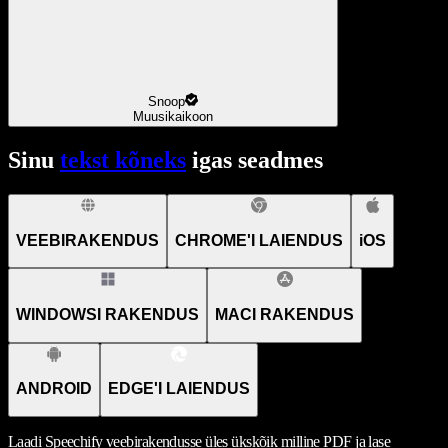
Snoop
Muusikaikoon
Sinu
tekst kõneks
igas seadmes
VEEBIRAKENDUS
CHROME'I LAIENDUS
iOS
WINDOWSI RAKENDUS
MACI RAKENDUS
ANDROID
EDGE'I LAIENDUS
Laadi Speechify veebirakendusse üles ükskõik milline PDF ja lase