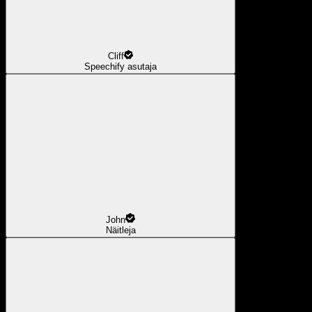
Cliff
Speechify asutaja
John
Näitleja