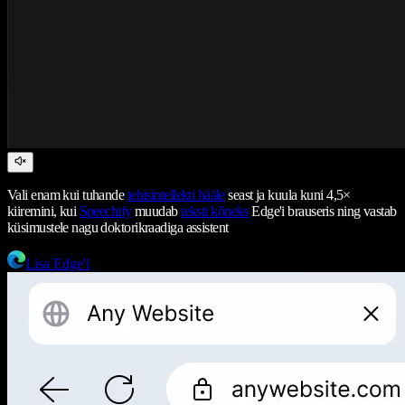
Vali enam kui tuhande
tehisintellekti hääle
seast ja kuula kuni 4,5×
kiiremini, kui
Speechify
muudab
teksti kõneks
Edge'i brauseris ning vastab
küsimustele nagu doktorikraadiga assistent
Lisa Edge'i