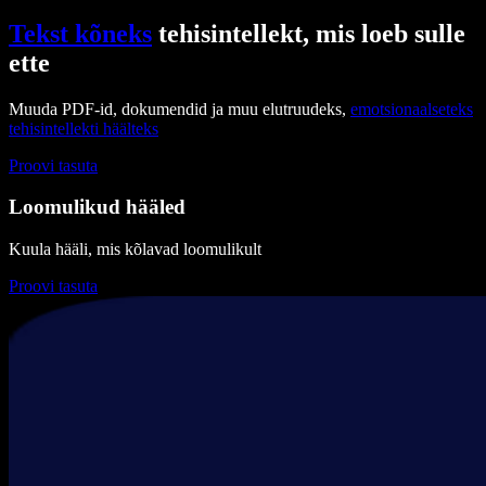
Tekst kõneks
tehisintellekt, mis loeb sulle
ette
Muuda PDF-id, dokumendid ja muu elutruudeks,
emotsionaalseteks
tehisintellekti häälteks
Proovi tasuta
Loomulikud hääled
Kuula hääli, mis kõlavad loomulikult
Proovi tasuta