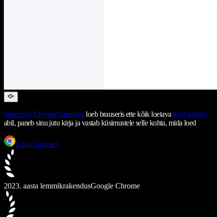
Speechify
Chrome'i laiendus
loeb brauseris ette kõik loetava
tekst kõneks
abil, paneb sinu jutu kirja ja vastab küsimustele selle kohta, mida loed
Lisa Chrome'i
2023. aasta lemmikrakendus
Google Chrome