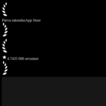
Päeva rakendus
App Store
4.7
435 000 arvustust