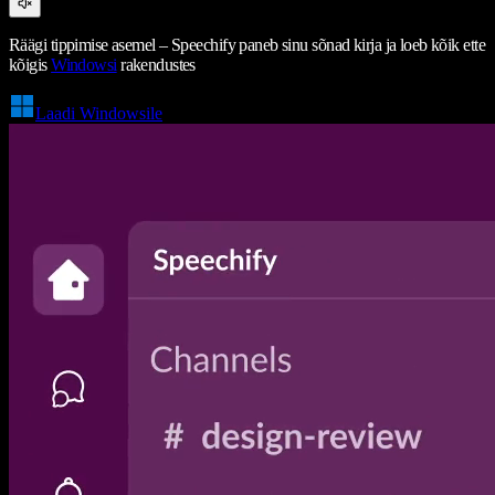
Räägi tippimise asemel – Speechify paneb sinu sõnad kirja ja loeb kõik ette
kõigis
Windowsi
rakendustes
Laadi Windowsile