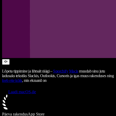
Lõpeta tippimine ja lihtsalt räägi –
Speechify
Macis
muudab sinu jutu
ladusaks tekstiks Slackis, Outlookis, Cursoris ja igas muus rakenduses ning
loeb ette kõik
, mis ekraanil on
Laadi macOS-ile
Päeva rakendus
App Store