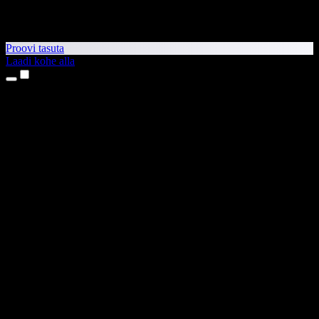
Proovi tasuta
Laadi kohe alla
Tooted
Tekst kõneks
iPhone’i ja iPadi rakendused
Androidi rakendus
Chrome’i laiendus
Edge’i laiendus
Veebirakendus
Maci rakendus
Windowsi rakendus