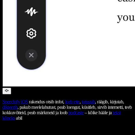
Speechify
iOS
rakendus otsib infot,
loeb ette
,
jutustab
, räägib, kirjutab,
dikteerib
, pakub meelelahutust, peab loengut, küsitleb, sirvib internetti, teeb
kokkuvõtteid, peab märkmeid ja loob
podcaste
– kõike hääle ja
tekst
kõneks
abil