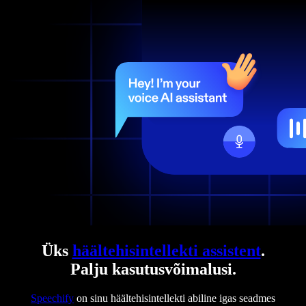
Üks
häältehisintellekti assistent
.
Palju kasutusvõimalusi.
Speechify
on sinu häältehisintellekti abiline igas seadmes