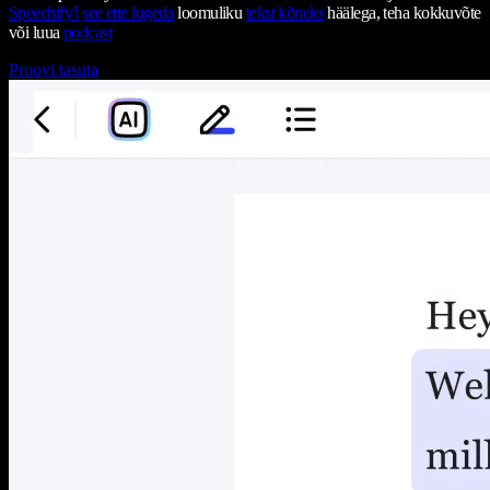
Speechify'l
see ette lugeda
loomuliku
tekst kõneks
häälega, teha kokkuvõte
või luua
podcast
Proovi tasuta