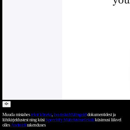
Muuda mistahes
tekst kõneks
,
loo taskuhäälinguid
dokumentidest ja
lühikirjeldustest ning küsi
Speechify häältehisintellektilt
küsimusi liikvel
olles
Androidi
rakenduses