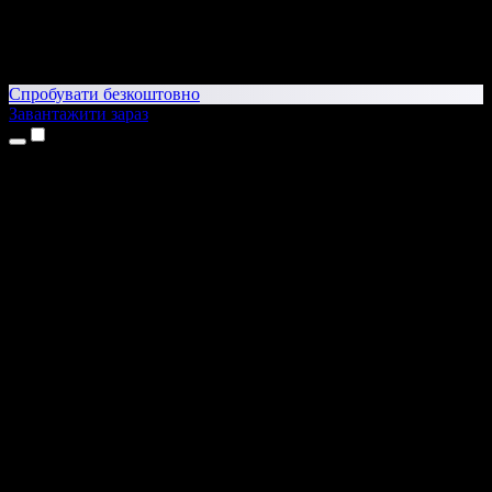
Спробувати безкоштовно
Завантажити зараз
Продукти
Текст у мовлення
Додатки для iPhone та iPad
Додаток для Android
Розширення для Chrome
Розширення для Edge
Вебдодаток
Додаток для Mac