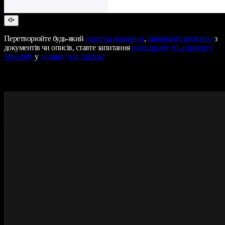
Перетворюйте будь-який
текст на мовлення
,
створюйте подкасти
з
документів чи описів, ставте запитання
голосовому AI-асистенту
Speechify
у
додатку для Android