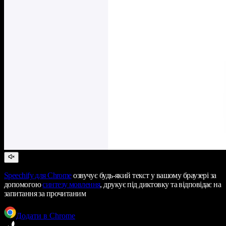
Speechify
для Chrome
озвучує будь-який текст у вашому браузері за
допомогою
синтезу мовлення
, друкує під диктовку та відповідає на
запитання за прочитаним
Додати в Chrome