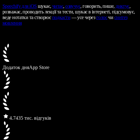
Speechify
для iOS
шукає,
читає
,
озвучує
, говорить, пише,
диктує
,
розважає, проводить лекції та тести, шукає в інтернеті, підсумовує,
веде нотатки та створює
подкасти
— усе через
голос
чи
синтез
мовлення
Додаток дня
App Store
4.7
435 тис. відгуків