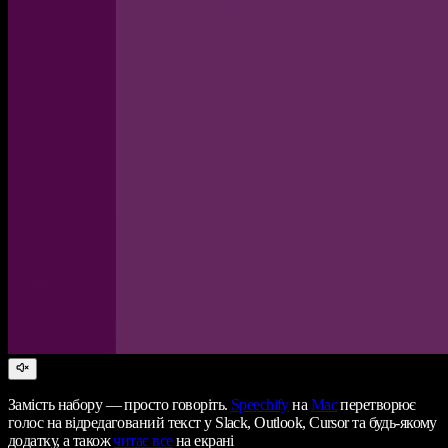
Замість набору — просто говоріть.
Speechify
на
Mac
перетворює
голос на відредагований текст у Slack, Outlook, Cursor та будь-якому
додатку, а також
читає все
на екрані