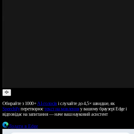
Обирайте з 1000+
AI-голосів
і слухайте до 4,5× швидше, як
Speechify
перетворює
текст на мовлення
у вашому браузері Edge і
відповідає на запитання — наче ваш науковий асистент
Додати в Edge