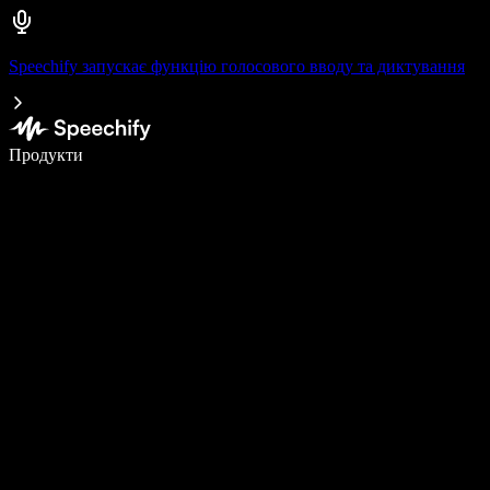
Speechify запускає функцію голосового вводу та диктування
Пишіть у 5 разів швидше за допомогою голосового введення
Продукти
Дізнатися більше