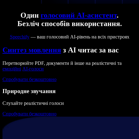
Один
голосовий AI-асистент
.
Безліч способів використання.
Speechify
— ваш голосовий AI-рівень на всіх пристроях
Синтез мовлення
з AI читає за вас
Перетворюйте PDF, документи й інше на реалістичні та
емоційні
AI-голоси
Спробувати безкоштовно
Природне звучання
Слухайте реалістичні голоси
Спробувати безкоштовно