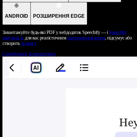
ANDROID
РОЗШИРЕННЯ EDGE
Завантажуйте будь-які PDF у вебдодаток Speechify — і
Speechify
озвучить їх
для вас реалістичним
синтезом мовлення
, підсумує або
створить
подкаст
Спробувати безкоштовно