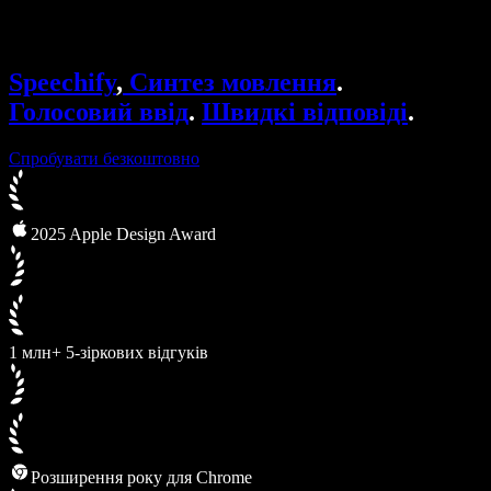
Speechify для бізнесу та освіти
Speechify для програми Access to Work
Speechify для DSA
Голосові агенти SIMBA
Speechify
,
Синтез мовлення
.
Speechify для розробників
Голосовий ввід
.
Швидкі відповіді
.
Спробувати безкоштовно
2025 Apple Design Award
1 млн+ 5-зіркових відгуків
Розширення року для Chrome