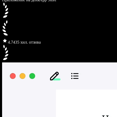
4.7
435 хил. отзива