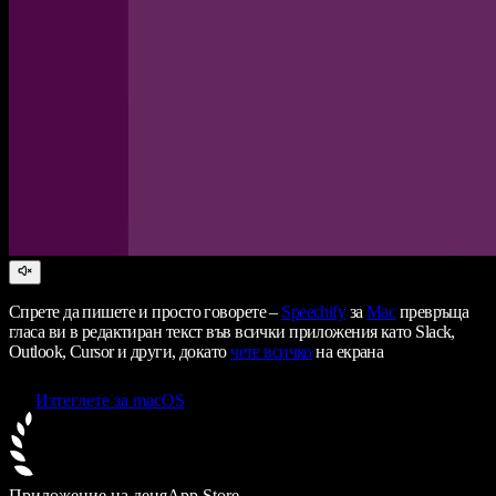
Спрете да пишете и просто говорете –
Speechify
за
Mac
превръща
гласа ви в редактиран текст във всички приложения като Slack,
Outlook, Cursor и други, докато
чете всичко
на екрана
Изтеглете за macOS
Приложение на деня
App Store