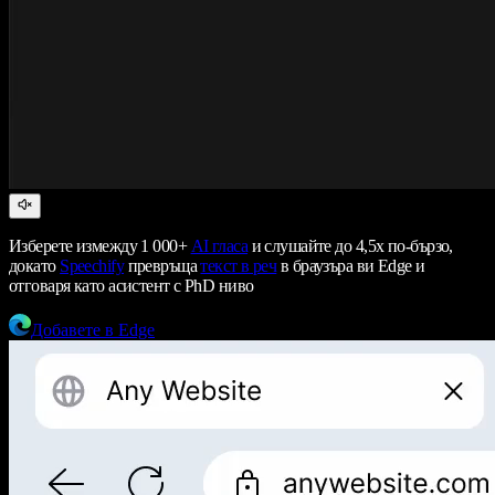
Изберете измежду 1 000+
AI гласа
и слушайте до 4,5x по-бързо,
докато
Speechify
превръща
текст в реч
в браузъра ви Edge и
отговаря като асистент с PhD ниво
Добавете в Edge