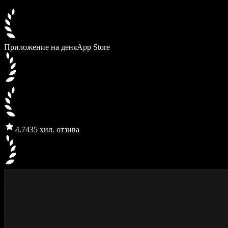
Приложение на деня
App Store
4.7
435 хил. отзива