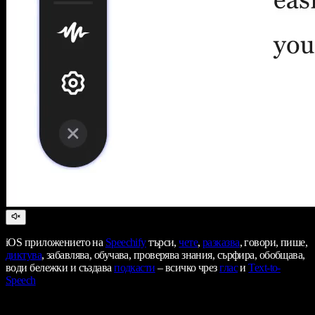
iOS приложението на
Speechify
търси,
чете
,
разказва
, говори, пише,
диктува
, забавлява, обучава, проверява знания, сърфира, обобщава,
води бележки и създава
подкасти
– всичко чрез
глас
и
Text-to-
Speech