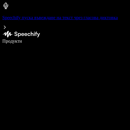
Speechify пуска въвеждане на текст чрез гласова диктовка
Пишете 5× по-бързо с гласово въвеждане
Продукти
Научете повече