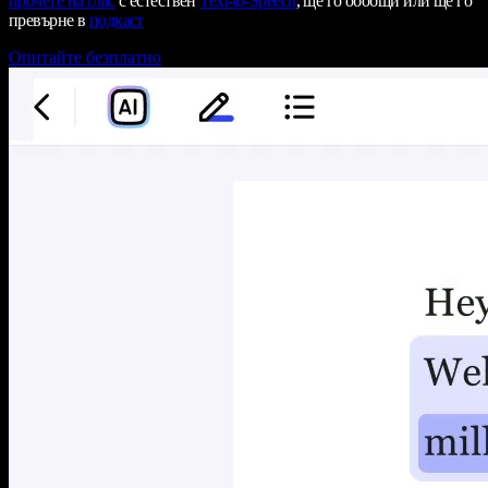
прочете на глас
с естествен
Text-to-Speech
, ще го обобщи или ще го
превърне в
подкаст
Опитайте безплатно