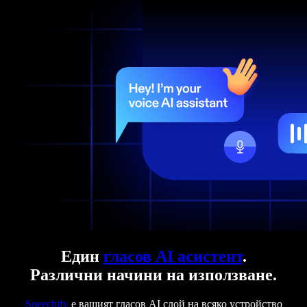
Един
гласов AI асистент
.
Различни начини на използване.
Speechify
е вашият гласов AI слой на всяко устройство