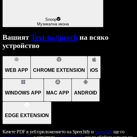
Snoop
Музикална икона
Вашият
Text-to-Speech
на всяко
устройство
WEB APP
CHROME EXTENSION
iOS
WINDOWS APP
MAC APP
ANDROID
EDGE EXTENSION
Качете PDF в уеб приложението на Speechify и
Speechify
ще го