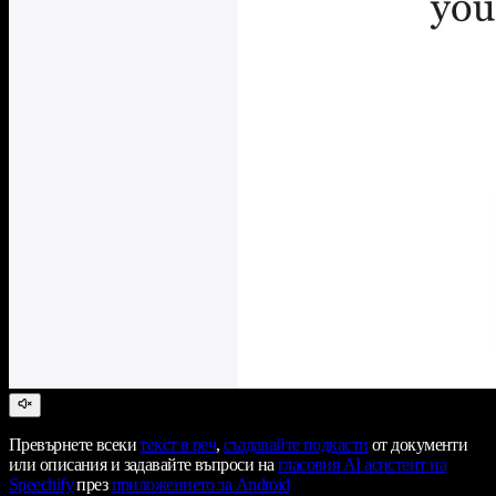
Превърнете всеки
текст в реч
,
създавайте подкасти
от документи
или описания и задавайте въпроси на
гласовия AI асистент на
Speechify
през
приложението за Android