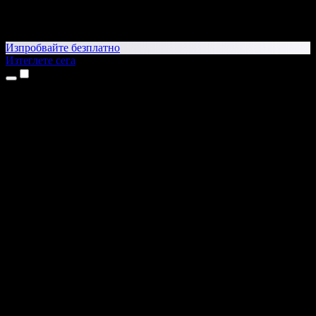
Изпробвайте безплатно
Изтеглете сега
Продукти
Текст в реч
Приложения за iPhone и iPad
Приложение за Android
Разширение за Chrome
Разширение за Edge
Уеб приложение
Приложение за Mac
Приложение за Windows