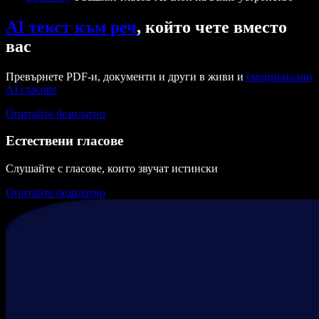
AI текст към реч
, който чете вместо
вас
Превърнете PDF-и, документи и други в живи и
емоционални
AI гласове
Опитайте безплатно
Естествени гласове
Слушайте с гласове, които звучат истински
Опитайте безплатно