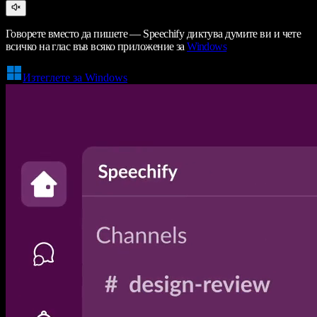
Говорете вместо да пишете — Speechify диктува думите ви и чете
всичко на глас във всяко приложение за
Windows
Изтеглете за Windows