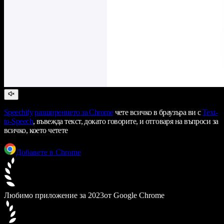
Speechify
разширението за Chrome
чете всичко в браузъра ви с
Text-
to-Speech
, въвежда текст, докато говорите, и отговаря на въпроси за
всичко, което четете
Добавете в Chrome
Любимо приложение за 2023
от Google Chrome