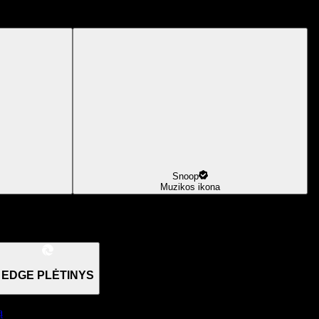
Snoop
Muzikos ikona
EDGE PLĖTINYS
ą