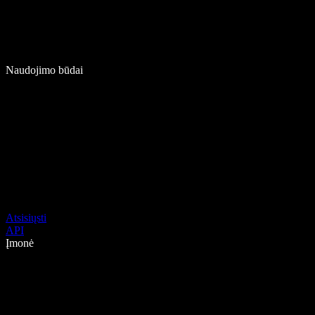
Naudojimo būdai
Atsisiųsti
API
Įmonė