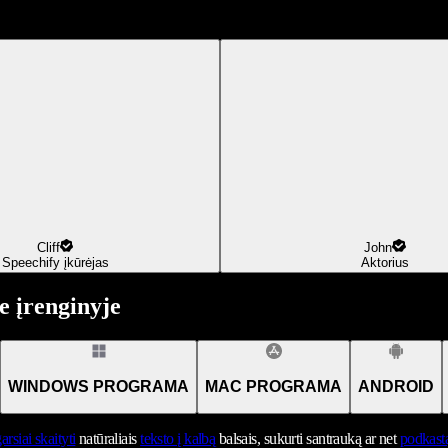
Cliff
John
Speechify įkūrėjas
Aktorius
 įrenginyje
WINDOWS PROGRAMA
MAC PROGRAMA
ANDROID
arsiai skaityti
natūraliais
teksto į kalbą
balsais, sukurti santrauką ar net
podkast