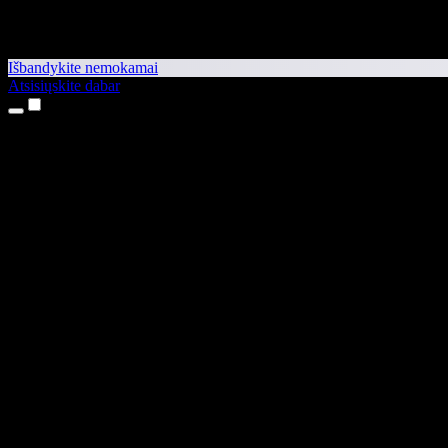
Išbandykite nemokamai
Atsisiųskite dabar
Produktai
Teksto skaitymas balsu
iPhone ir iPad programėlės
Android programėlė
Chrome plėtinys
Edge plėtinys
Interneto programėlė
Mac programėlė
Windows programėlė