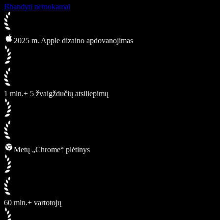
Išbandyti nemokamai
2025 m. Apple dizaino apdovanojimas
1 mln.+ 5 žvaigždučių atsiliepimų
Metų „Chrome“ plėtinys
60 mln.+ vartotojų