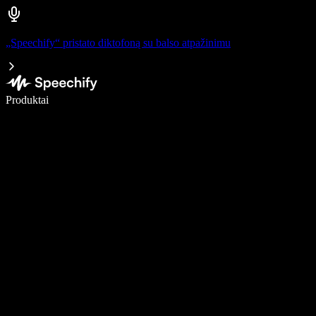
„Speechify“ pristato diktofoną su balso atpažinimu
Rašykite 5× greičiau naudodami diktavimą balsu
Produktai
Sužinokite daugiau