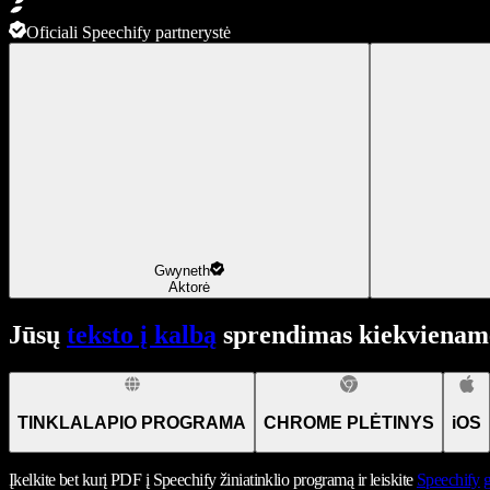
Oficiali Speechify partnerystė
Gwyneth
Aktorė
Jūsų
teksto į kalbą
sprendimas kiekviename
TINKLALAPIO PROGRAMA
CHROME PLĖTINYS
iOS
Įkelkite bet kurį PDF į Speechify žiniatinklio programą ir leiskite
Speechify
g