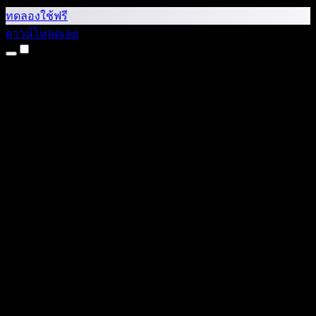
ทดลองใช้ฟรี
ดาวน์โหลดเลย
ผลิตภัณฑ์
แปลงข้อความเป็นเสียง
แอป iPhone และ iPad
แอป Android
ส่วนขยาย Chrome
ส่วนขยาย Edge
เว็บแอป
แอป Mac
แอป Windows