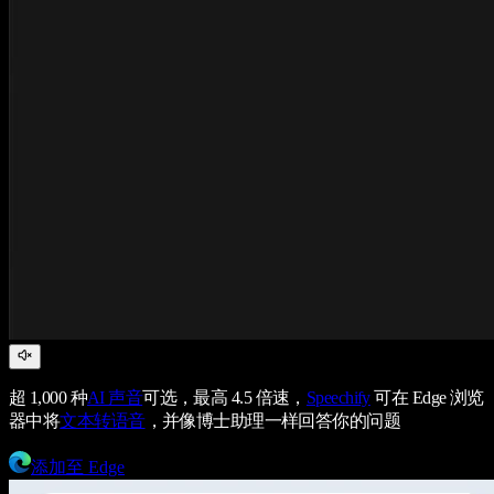
超 1,000 种
AI 声音
可选，最高 4.5 倍速，
Speechify
可在 Edge 浏览
器中将
文本转语音
，并像博士助理一样回答你的问题
添加至 Edge