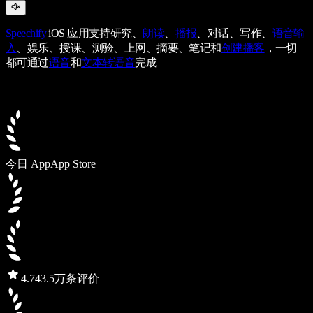
Speechify
iOS 应用支持研究、
朗读
、
播报
、对话、写作、
语音输
入
、娱乐、授课、测验、上网、摘要、笔记和
创建播客
，一切
都可通过
语音
和
文本转语音
完成
今日 App
App Store
4.7
43.5万条评价