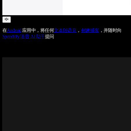
在
Android
应用中，将任何
文本转语音
，
创建播客
，并随时向
Speechify 语音 AI 助手
提问