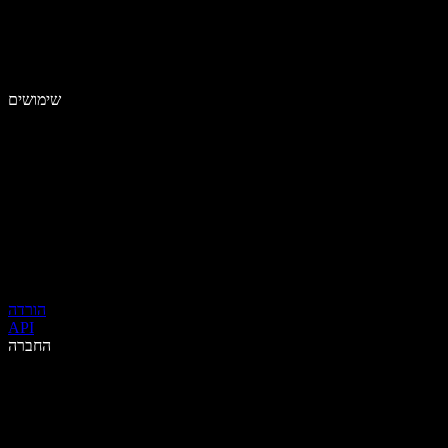
שימושים
הורדה
API
החברה