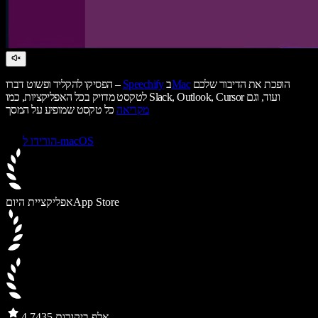
הופכת את הדיבור שלכם
Mac
ב
Speechify
הפסיקו להקליד ופשוט דברו –
לטקסט מדויק בכל האפליקציות, כמו Slack, Outlook, Cursor ועוד, וגם
מקריאה
כל טקסט שמופיע על המסך
הורידו ל-macOS
App Store
אפליקציית היום
435 אלף ביקורות
4.7