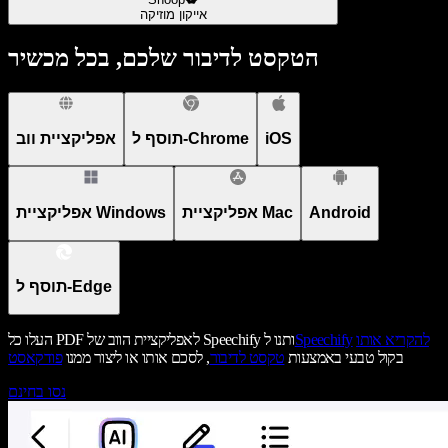
אייקון מוזיקה
הטקסט לדיבור שלכם, בכל מכשיר
iOS
תוסף ל-Chrome
אפליקציית ווב
Android
אפליקציית Mac
אפליקציית Windows
תוסף ל-Edge
להקריא אותו
Speechify
העלו כל PDF לאפליקציית הווב של Speechify ותנו ל
בקול טבעי באמצעות
טקסט לדיבור
, לסכם אותו או ליצור ממנו
פודקאסט
נסו בחינם