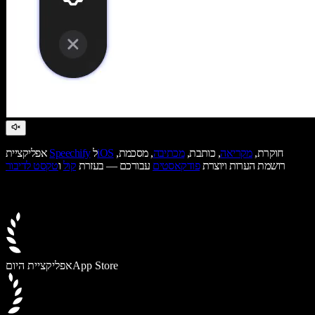
חוקרת,
מקריאה
, כותבת,
מכתיבה
, מסכמת,
iOS
ל
Speechify
אפליקציית
רושמת הערות ויוצרת
פודקאסטים
עבורכם — בעזרת
קול
ו
טקסט לדיבור
App Store
אפליקציית היום