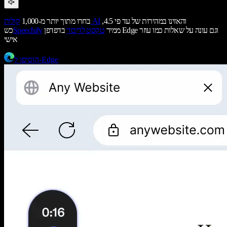
והאזינו במהירות של עד פי 4.5,
קולות AI
בחרו מתוך יותר מ-1,000
ממיר
טקסט לדיבור
בדפדפן Edge וגם עונה על שאלות כמו עוזר
Speechify
כש
אישי
הוסיפו ל-Edge