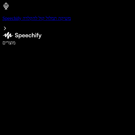
Speechify משיקה תמלול קול להקלדה
לכתוב פי 5 מהר יותר עם הכתבה קולית
מוצרים
למידע נוסף