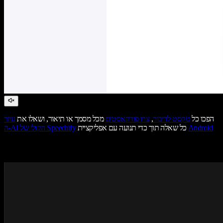
הפכו כל
טקסט לדיבור
,
צרו פודקאסטים
מכל מסמך או תיאור, ושאלו את
עוזר
Android
כל שאלה תוך כדי תנועה עם אפליקציית
ה-AI הקולי של Speechify