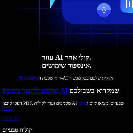
עוזר AI קולי אחד.
אינספור שימושים.
היא שכבת ה-AI הקולית שלכם בכל מכשיר
Speechify
שמקריא בשבילכם
טקסט לדיבור מבוסס AI
הפכו קובצי PDF, מסמכים ועוד לקולות AI טבעיים, מציאותיים ו
מלאי
הבעה
נסו בחינם
קולות טבעיים