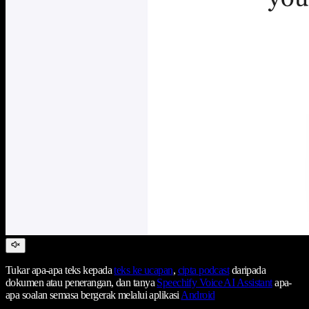
Tukar apa-apa teks kepada
teks ke ucapan
,
cipta podcast
daripada
dokumen atau penerangan, dan tanya
Speechify Voice AI Assistant
apa-
apa soalan semasa bergerak melalui aplikasi
Android