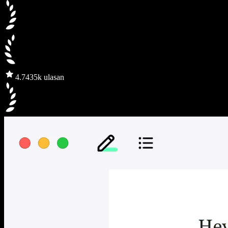
4.7
435k ulasan