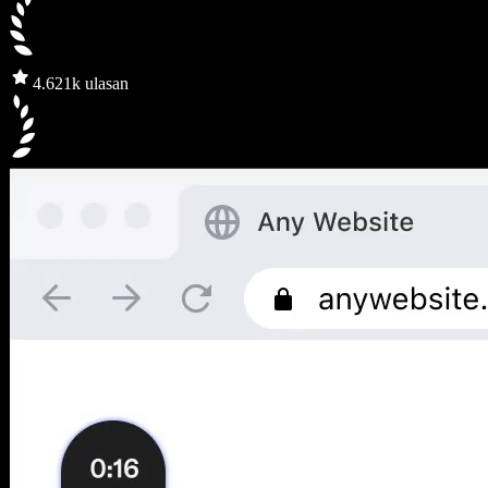
4.6
21k ulasan