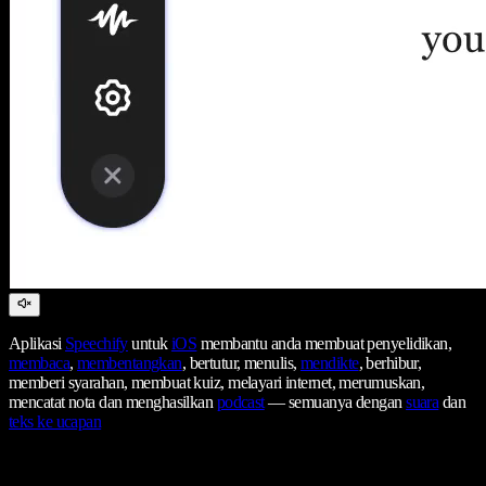
Aplikasi
Speechify
untuk
iOS
membantu anda membuat penyelidikan,
membaca
,
membentangkan
, bertutur, menulis,
mendikte
, berhibur,
memberi syarahan, membuat kuiz, melayari internet, merumuskan,
mencatat nota dan menghasilkan
podcast
— semuanya dengan
suara
dan
teks ke ucapan