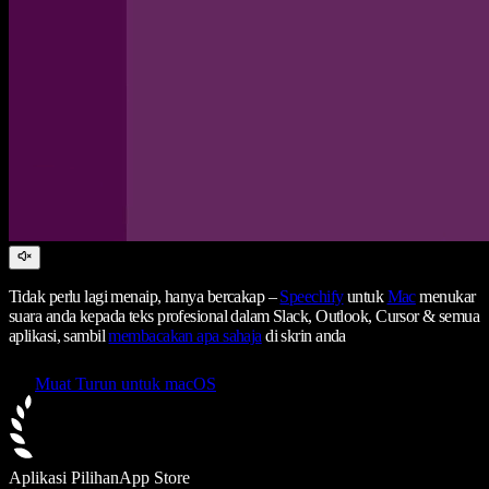
Tidak perlu lagi menaip, hanya bercakap –
Speechify
untuk
Mac
menukar
suara anda kepada teks profesional dalam Slack, Outlook, Cursor & semua
aplikasi, sambil
membacakan apa sahaja
di skrin anda
Muat Turun untuk macOS
Aplikasi Pilihan
App Store