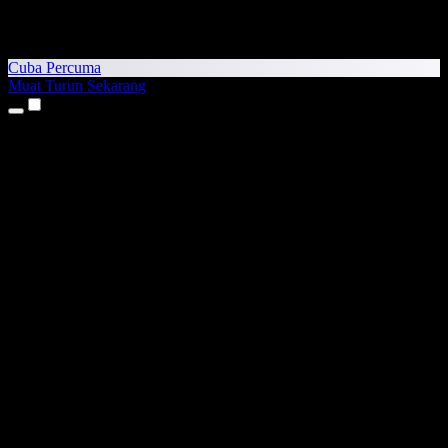
Cuba Percuma
Muat Turun Sekarang
Produk
Teks kepada Pertuturan
Aplikasi iPhone & iPad
Aplikasi Android
Sambungan Chrome
Sambungan Edge
Aplikasi Web
Aplikasi Mac
Aplikasi Windows