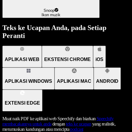
Snoop
Ikon muzik
Teks ke Ucapan Anda, pada Setiap
Peranti
APLIKASI WEB
EKSTENSI CHROME
iOS
APLIKASI WINDOWS
APLIKASI MAC
ANDROID
EXTENSI EDGE
Muat naik PDF ke aplikasi web Speechify dan biarkan
Speechify
membacakannya untuk anda
dengan
teks ke ucapan
yang realistik,
merumuskan kandungan atau mencipta
podcast