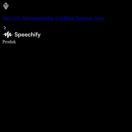
Speechify Memperkenalkan Ciri Dikte Penaipan Suara
Tulis 5× lebih pantas dengan menaip menggunakan suara
Produk
Ketahui Lebih Lanjut