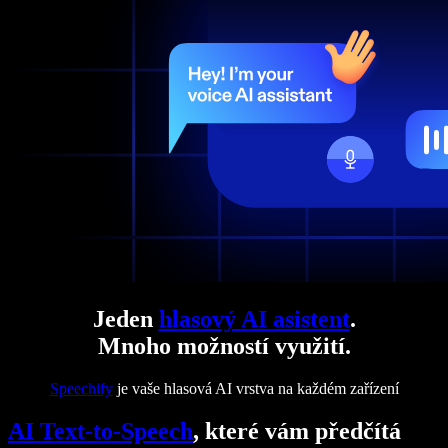
Jeden
hlasový AI asistent
.
Mnoho možností využití.
Speechify
je vaše hlasová AI vrstva na každém zařízení
AI Text-to-Speech
, které vám předčítá