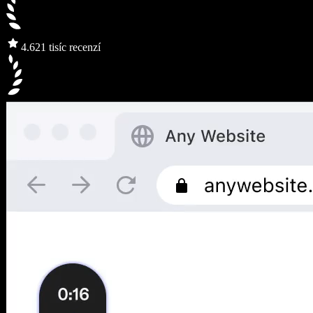
4.6
21 tisíc recenzí