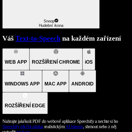
Snoop
Hudební ikona
Váš
Text-to-Speech
na každém zařízení
WEB APP
ROZŠÍŘENÍ CHROME
iOS
WINDOWS APP
MAC APP
ANDROID
ROZŠÍŘENÍ EDGE
Nahrajte jakékoli PDF do webové aplikace Speechify a nechte si ho
Speechify
přečíst nahlas
realistickým
AI hlasem
, shrnout nebo z něj
vytvořit
podcast