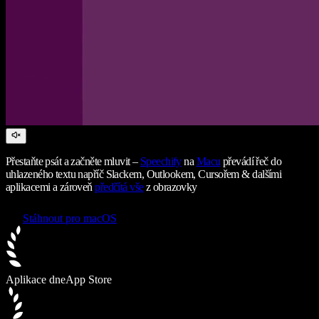
Přestaňte psát a začněte mluvit –
Speechify
na
Macu
převádí řeč do
uhlazeného textu napříč Slackem, Outlookem, Cursořem & dalšími
aplikacemi a zároveň
předčítá vše
z obrazovky
Stáhnout pro macOS
Aplikace dne
App Store