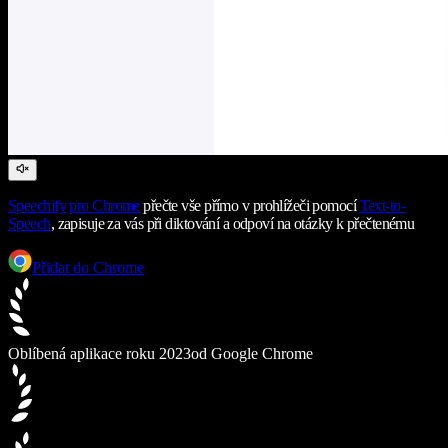
Speechify
pro Chrome
přečte vše přímo v prohlížeči pomocí
Text-to-
Speech
, zapisuje za vás při diktování a odpoví na otázky k přečtenému
Přidat do Chrome
Oblíbená aplikace roku 2023
od Google Chrome