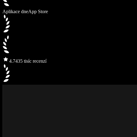
Aplikace dne
App Store
4.7
435 tisíc recenzí