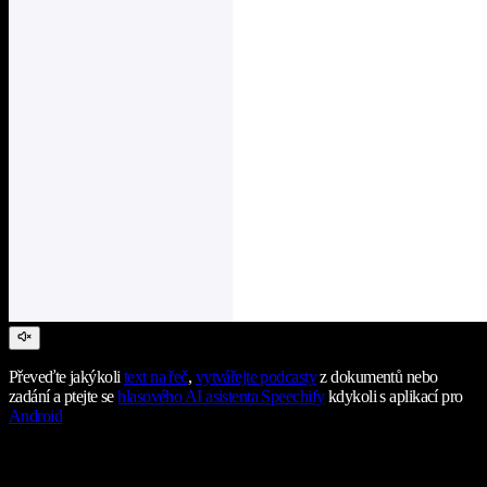
Převeďte jakýkoli
text na řeč
,
vytvářejte podcasty
z dokumentů nebo
zadání a ptejte se
hlasového AI asistenta Speechify
kdykoli s aplikací pro
Android