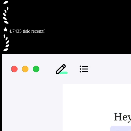
4.7
435 tisíc recenzí