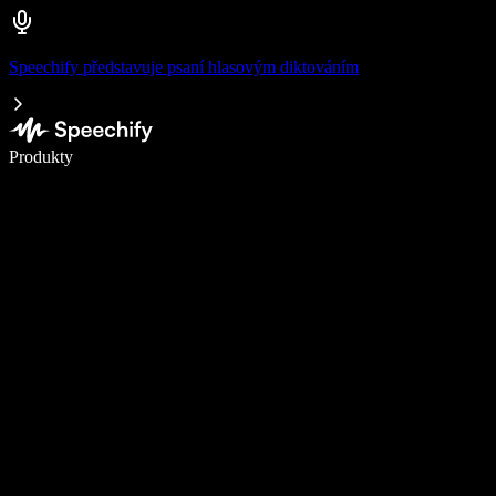
Speechify představuje psaní hlasovým diktováním
Pište 5× rychleji pomocí hlasového diktování
Produkty
Zjistit více