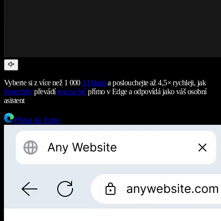
Vyberte si z více než 1 000
AI hlasů
a poslouchejte až 4,5× rychleji, jak
Speechify
převádí
text na řeč
přímo v Edge a odpovídá jako váš osobní
asistent
Přidat do Edge