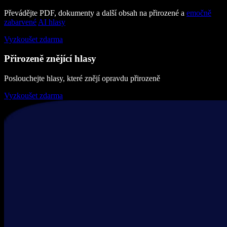
Převádějte PDF, dokumenty a další obsah na přirozené a
emočně
zabarvené
AI hlasy
Vyzkoušet zdarma
Přirozeně znějící hlasy
Poslouchejte hlasy, které znějí opravdu přirozeně
Vyzkoušet zdarma