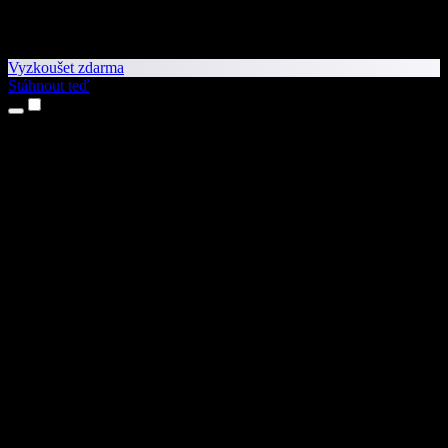
Vyzkoušet zdarma
Stáhnout teď
Produkty
Převod textu na řeč
Aplikace pro iPhone a iPad
Aplikace pro Android
Rozšíření pro Chrome
Rozšíření pro Edge
Webová aplikace
Aplikace pro Mac
Aplikace pro Windows