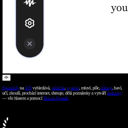
Speechify
na
iOS
vyhledává,
předčítá
,
vypráví
, mluví, píše,
diktuje
, baví,
učí, zkouší, prochází internet, shrnuje, dělá poznámky a vytváří
podcasty
— vše hlasem a pomocí
Text-to-Speech