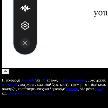
Η εφαρμογή
Speechify
για
iOS
ερευνά,
διαβάζει
,
αφηγείται
, μιλά, γράφει,
υπαγορεύει
, ψυχαγωγεί, κάνει διαλέξεις, κουίζ, περιήγηση στο διαδίκτυο,
συνοψίζει, κρατά σημειώσεις και δημιουργεί
podcasts
, όλα μέσω
φωνής
και
μετατροπής κειμένου σε ομιλία