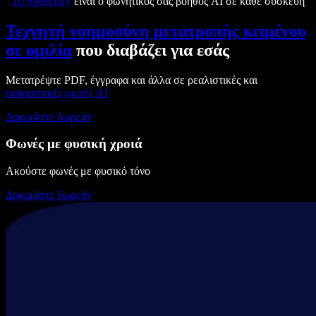
Το Speechify
είναι ο φωνητικός σας βοηθός AI σε κάθε συσκευή
Τεχνητή νοημοσύνη μετατροπής κειμένου
σε ομιλία
που διαβάζει για εσάς
Μετατρέψτε PDF, έγγραφα και άλλα σε ρεαλιστικές και
εκφραστικές
φωνές AI
Δοκιμάστε δωρεάν
Φωνές με φυσική χροιά
Ακούστε φωνές με φυσικό τόνο
Δοκιμάστε δωρεάν