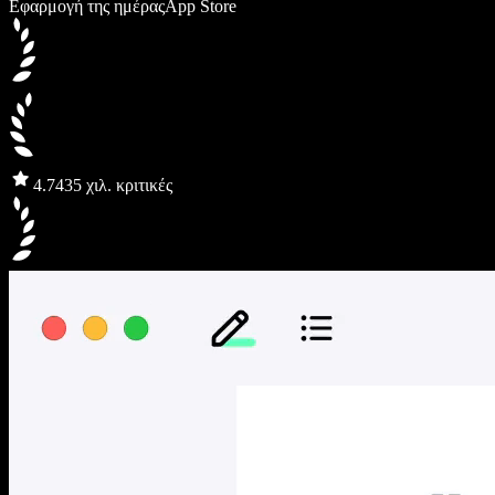
Εφαρμογή της ημέρας
App Store
4.7
435 χιλ. κριτικές