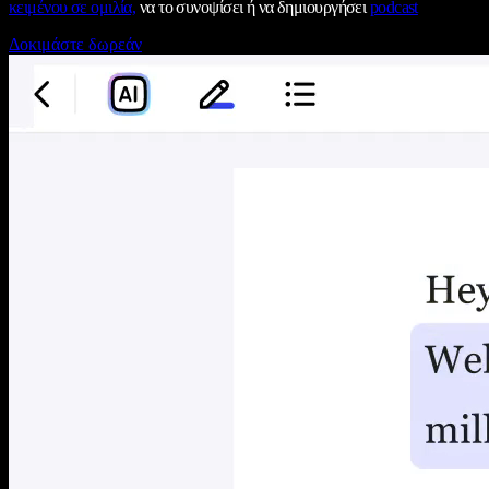
κειμένου σε ομιλία,
να το συνοψίσει ή να δημιουργήσει
podcast
Δοκιμάστε δωρεάν