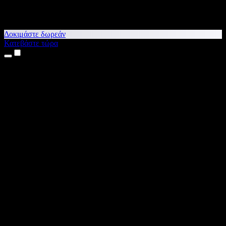
Δοκιμάστε δωρεάν
Κατεβάστε τώρα
Προϊόντα
Κείμενο σε Ομιλία
Εφαρμογές για iPhone & iPad
Εφαρμογή για Android
Επέκταση για Chrome
Επέκταση για Edge
Web εφαρμογή
Εφαρμογή για Mac
Εφαρμογή για Windows