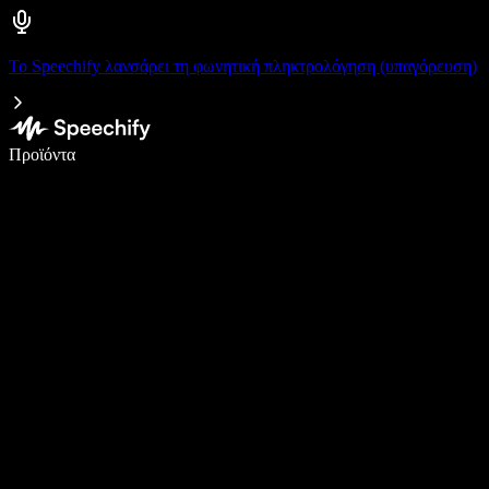
Το Speechify λανσάρει τη φωνητική πληκτρολόγηση (υπαγόρευση)
Γράψτε 5× πιο γρήγορα με φωνητική πληκτρολόγηση
Προϊόντα
Μάθετε περισσότερα