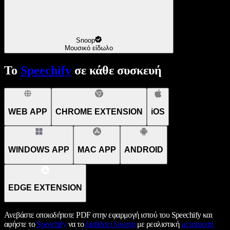
Snoop
Μουσικό είδωλο
Το
Speechify
σε κάθε συσκευή
WEB APP
CHROME EXTENSION
iOS
WINDOWS APP
MAC APP
ANDROID
EDGE EXTENSION
Ανεβάστε οποιοδήποτε PDF στην εφαρμογή ιστού του Speechify και
αφήστε το
Speechify
να το
διαβάσει δυνατά
με ρεαλιστική
μετατροπή