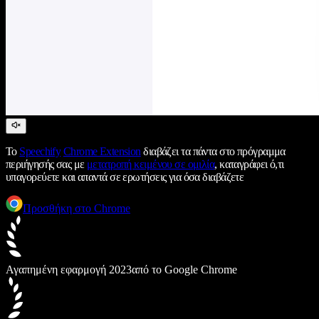
Το
Speechify
Chrome Extension
διαβάζει τα πάντα στο πρόγραμμα
περιήγησής σας με
μετατροπή κειμένου σε ομιλία
, καταγράφει ό,τι
υπαγορεύετε και απαντά σε ερωτήσεις για όσα διαβάζετε
Προσθήκη στο Chrome
Αγαπημένη εφαρμογή 2023
από το Google Chrome