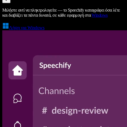
Μιλήστε αντί να πληκτρολογείτε — το Speechify καταγράφει όσα λέτε
και διαβάζει τα πάντα δυνατά, σε κάθε εφαρμογή στα
Windows
Λήψη για Windows