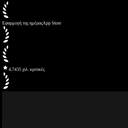
Εφαρμογή της ημέρας
App Store
4.7
435 χιλ. κριτικές