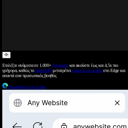
Επιλέξτε ανάμεσα σε 1.000+
AI φωνές
και ακούστε έως και 4,5x πιο
γρήγορα, καθώς το
Speechify
μετατρέπει
κείμενο σε ομιλία
στο Edge και
απαντά σαν προσωπικός βοηθός
Προσθήκη στο Edge