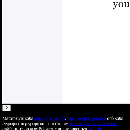
Μετατρέψτε κάθε
κείμενο σε ομιλία
,
δημιουργήστε podcasts
από κάθε
έγγραφο ή περιγραφή και ρωτήστε τον
Speechify Voice AI Assistant
οτιδήποτε όπου κι αν βρίσκεστε με την εφαρμογή
Android