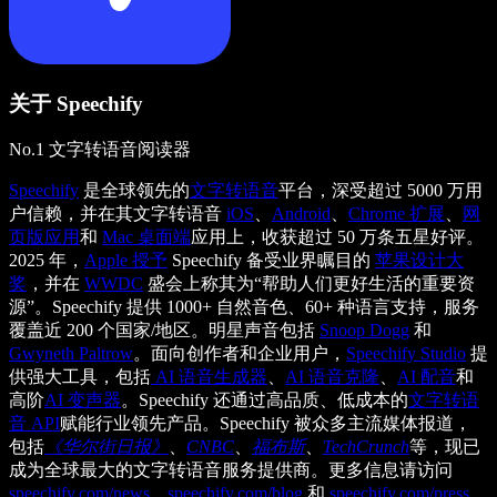
关于 Speechify
No.1 文字转语音阅读器
Speechify
是全球领先的
文字转语音
平台，深受超过 5000 万用
户信赖，并在其文字转语音
iOS
、
Android
、
Chrome 扩展
、
网
页版应用
和
Mac 桌面端
应用上，收获超过 50 万条五星好评。
2025 年，
Apple 授予
Speechify 备受业界瞩目的
苹果设计大
奖
，并在
WWDC
盛会上称其为“帮助人们更好生活的重要资
源”。Speechify 提供 1000+ 自然音色、60+ 种语言支持，服务
覆盖近 200 个国家/地区。明星声音包括
Snoop Dogg
和
Gwyneth Paltrow
。面向创作者和企业用户，
Speechify Studio
提
供强大工具，包括
AI 语音生成器
、
AI 语音克隆
、
AI 配音
和
高阶
AI 变声器
。Speechify 还通过高品质、低成本的
文字转语
音 API
赋能行业领先产品。Speechify 被众多主流媒体报道，
包括
《华尔街日报》
、
CNBC
、
福布斯
、
TechCrunch
等，现已
成为全球最大的文字转语音服务提供商。更多信息请访问
speechify.com/news
、
speechify.com/blog
和
speechify.com/press