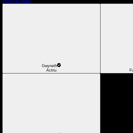
Prova-ho gratis
Gwyneth
Actriu
F