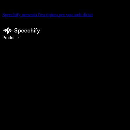
Speechify presenta l'escriptura per veu amb dictat
Escriu 5× més ràpid amb la veu
Productes
Més informació