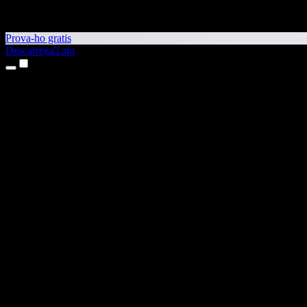
Prova-ho gratis
Descarrega'l ara
Productes
Text a veu
Aplicacions per a iPhone i iPad
Aplicació per a Android
Extensió per al Chrome
Extensió per a l'Edge
Aplicació web
Aplicació per al Mac
Aplicació per al Windows