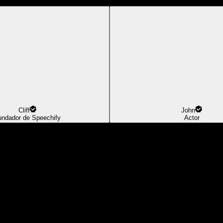
Cliff
John
undador de Speechify
Actor