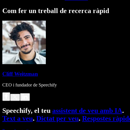
Com fer un treball de recerca ràpid
Cliff Weitzman
CEO i fundador de Speechify
Speechify, el teu
assistent de veu amb IA
.
Text a veu
.
Dictat per veu
.
Respostes ràpid