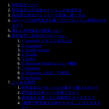
研究論文とは？
研究論文の方法論セクションの作成方法
高品質な論文やエッセイを迅速に書く方法
100ページの研究論文を書くのにどれくらい時間がかか
るか？
優れた研究論文の要素とは？
研究論文に必須の9つのツール：
1. Speechify テキスト読み上げ
2. Grammarly
3. Google Scholar
4. Turnitin
5. Zotero
6. Microsoft Wordのレビュー機能
7. Mendeley
8. Wikipedia（注意して使用）
9. RefWorks
よくある質問
研究論文はどれくらいの速さで書けますか？
研究論文は何ページ必要ですか？
研究論文を書くのに何時間かかりますか？
1週間で研究論文を終わらせることはできます
か？