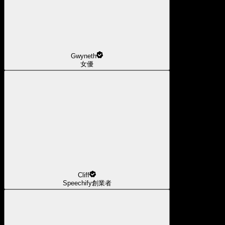
Gwyneth
女優
Cliff
Speechify創業者