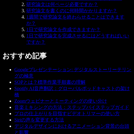
研究論文は何ページ必要ですか？
研究論文を書くのに何時間かかりますか？
1週間で研究論文を終わらせることはできます
か？
1日で研究論文を作成できますか？
1日で研究論文を完成させるにはどうすればいい
ですか？
おすすめ記事
Googleプレゼンテーション: デジタルストーリーテリン
グの極意
SOPとは？標準作業手順書の理解
Spotify AI音声翻訳：グローバルポッドキャストの架け
橋
Zoomウェビナーとミーティングの使い分け
音楽ミキシングの方法：ステップバイステップガイド
プロの仕上がりを目指すビデオトリマーの使い方
Siriの声を変更する方法
デジタルデザインにおけるアニメーション背景の台頭
と影響