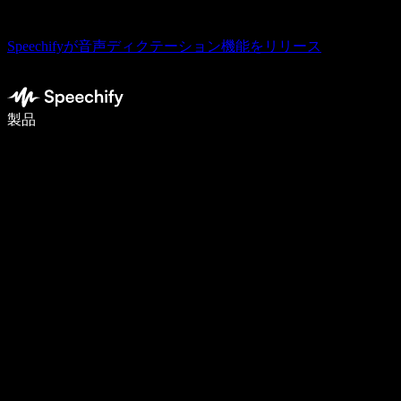
Speechifyが音声ディクテーション機能をリリース
音声入力で5倍速く書ける
製品
詳しく見る