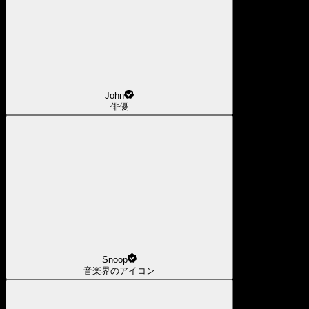
John
俳優
Snoop
音楽界のアイコン