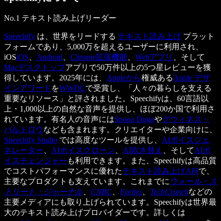
No.1 テキスト読み上げリーダー
Speechify
は、世界をリードする
テキスト読み上げ
プラット
フォームであり、5,000万を超えるユーザーに利用され、
iOS
iOS
、
Android
、
Chrome拡張機能
、
Webアプリ
、そして
Macデスクトップ
アプリで50万件以上の5つ星レビューを獲
得しています。2025年には、
Appleから
権威ある
Apple デザ
インアワード
を
WWDC
で受賞し、「人々の暮らしを支える
重要なリソース」と評されました。Speechifyは、60言語以
上・1,000以上の自然な音声を提供し、ほぼ200か国で利用さ
れています。有名人の音声には
Snoop Dogg
や
グウィネス・
パルトロウ
なども含まれます。クリエイターや企業向けに、
Speechify Studio
では高度なツールを提供し、
AIボイスジェ
ネレーター
、
AIボイスクローン
、
AI吹き替え
、そして
AIボ
イスチェンジャー
も利用できます。また、Speechifyは高品質
でコストパフォーマンスに優れた
テキスト読み上げAPI
で、
主要なプロダクトも支えています。これまでに
ウォール・ス
トリート・ジャーナル
、
CNBC
、
Forbes
、
TechCrunch
などの
主要メディアにも取り上げられています。Speechifyは世界最
大のテキスト読み上げプロバイダーです。詳しくは