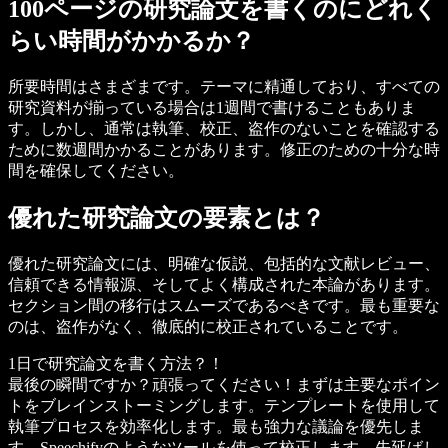
100ページの研究論文を書くのにどれく
らい時間がかかるか？
所要時間はさまざまです。テーマに精通しており、すべての
研究資料が揃っている場合は1週間で書けることもありま
す。しかし、通常は執筆、校正、盗作のないことを確認する
ために数週間かかることがあります。修正のための十分な時
間を確保してください。
優れた研究論文の要素とは？
優れた研究論文には、明確な仮説、包括的な文献レビュー、
信頼できる情報源、そしてよく構成された本論があります。
セクション間の移行はスムーズであるべきです。最も重要な
のは、盗作がなく、徹底的に校正されていることです。
1日で研究論文を書く方法？！
最後の瞬間ですか？頑張ってください！まずは主要なポイン
トをブレインストーミングします。テンプレートを使用して
執筆プロセスを効率化します。最も強力な議論を優先しま
す。Speechifyのようなツールを使って校正します。先延ばし