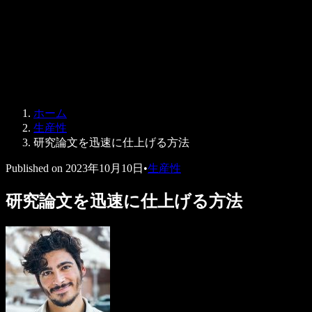
法人向け
Speechify 法人・教育機関向け
Speechify 就労支援向け
Speechify DSA向け
SIMBA 音声エージェント
ホーム
Speechify 開発者向け
生産性
研究論文を迅速に仕上げる方法
Published on
2023年10月10日
•
生産性
研究論文を迅速に仕上げる方法