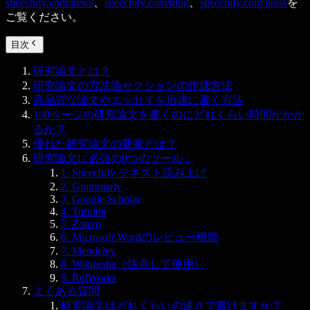
speechify.com/news
、
speechify.com/blog
、
speechify.com/press
を
ご覧ください。
目次
研究論文とは？
研究論文の方法論セクションの作成方法
高品質な論文やエッセイを迅速に書く方法
100ページの研究論文を書くのにどれくらい時間がかか
るか？
優れた研究論文の要素とは？
研究論文に必須の9つのツール：
1. Speechify テキスト読み上げ
2. Grammarly
3. Google Scholar
4. Turnitin
5. Zotero
6. Microsoft Wordのレビュー機能
7. Mendeley
8. Wikipedia（注意して使用）
9. RefWorks
よくある質問
研究論文はどれくらいの速さで書けますか？