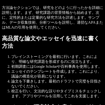
方法論セクションでは、研究をどのように行ったかを詳細に
説明します。まず、研究課題の背景情報から始めます。次
に、定性的または定量的な研究方法を詳述します。サンプ
ル、データ収集技術、分析ツールを説明し、適切なAPAまた
はMLAの引用を使用してください。
高品質な論文やエッセイを迅速に書く
方法
ブレインストーミング
を最初に行います。これによ
り、明確な研究課題を形成するのに役立ちます。
初期調査には
Google Scholar
や
百科事典
を使用します。
エッセイの
テンプレート
を作成します。これにより、
議論の構造化が容易になります。
論文を下書きします。最初のドラフトで完璧を目指さ
ないでください。
校正
を行い、文法的な誤りやタイプミスをチェックし
ます。アプリやツールを活用してこれを支援します。