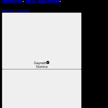
tipkanje
.
Brzi odgovori
.
Isprobaj besplatno
Gwyneth
Glumica