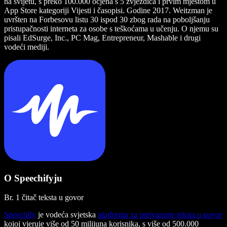
na svijetu, s preko 100.000 ocjena s 5 zvjezdica i prvim mjestom u
App Store kategoriji Vijesti i časopisi. Godine 2017. Weitzman je
uvršten na Forbesovu listu 30 ispod 30 zbog rada na poboljšanju
pristupačnosti interneta za osobe s teškoćama u učenju. O njemu su
pisali EdSurge, Inc., PC Mag, Entrepreneur, Mashable i drugi
vodeći mediji.
O Speechifyju
Br. 1 čitač teksta u govor
Speechify
je vodeća svjetska
platforma za pretvaranje teksta u govor
kojoj vjeruje više od 50 milijuna korisnika, s više od 500.000