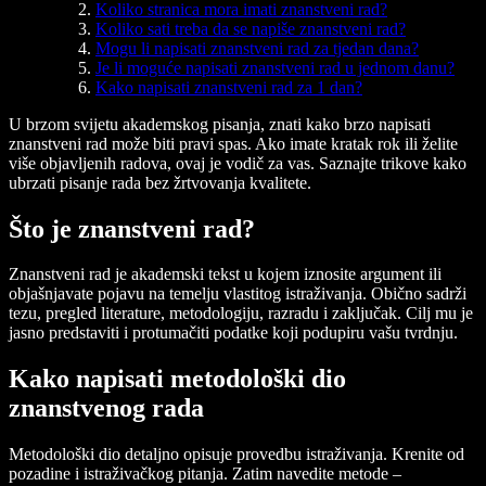
Koliko stranica mora imati znanstveni rad?
Koliko sati treba da se napiše znanstveni rad?
Mogu li napisati znanstveni rad za tjedan dana?
Je li moguće napisati znanstveni rad u jednom danu?
Kako napisati znanstveni rad za 1 dan?
U brzom svijetu akademskog pisanja, znati
kako brzo napisati
znanstveni rad
može biti pravi spas. Ako imate kratak rok ili želite
više objavljenih radova, ovaj je vodič za vas. Saznajte trikove kako
ubrzati pisanje rada bez žrtvovanja kvalitete.
Što je znanstveni rad?
Znanstveni rad je akademski tekst u kojem iznosite argument ili
objašnjavate pojavu na temelju vlastitog istraživanja. Obično sadrži
tezu, pregled literature, metodologiju, razradu i zaključak. Cilj mu je
jasno predstaviti i protumačiti podatke koji podupiru vašu tvrdnju.
Kako napisati metodološki dio
znanstvenog rada
Metodološki dio detaljno opisuje provedbu istraživanja. Krenite od
pozadine i istraživačkog pitanja. Zatim navedite metode –