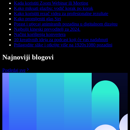
Kada koristiti Zoom Webinar ili Meeting
Kako miksati glazbu: vodič korak po korak
Kako koristiti rezač videa za profesionalne rezultate
Kako promijeniti glas Siri
Porast i utjecaj animiranih pozadina u digitalnom dizajnu
Najbolji kineski prevoditelj za 2024.
Načini korištenja konvertera
10 kreativnih ideja za podcast koji će vas nadahnuti
Prilagodite slike i otkrijte više na 1920x1080 pozadini
Najnoviji blogovi
Pogledaj sve