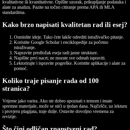
kvalitativne ili kvantitativne. Opišite uzorak, prikupljanje podataka i
alate za analizu. Pazite na točno citiranje prema APA ili MLA
standardima.
Kako brzo napisati kvalitetan rad ili esej?
Osmislite
ideje. Tako ćete lakše odrediti istraživačko pitanje.
Koristite
Google Scholar
i
enciklopedije
za početno
istraživanje.
Napravite
predložak eseja
radi jasne strukture.
Napišite prvi nacrt; ne morate sve odmah ispraviti.
Lektorirajte
i ispravite pogreške. Koristite aplikacije i alate za
pomoć.
Koliko traje pisanje rada od 100
stranica?
Vrijeme jako varira. Ako ste dobro upoznati s temom i imate
spremne materijale, može se stići u tjedan dana. Najčešće, uz lekturu
i provjeru plagijata, traje dulje. Ostavite dovoljno vremena za
revizije.
Što čini odličan znanstveni rad?