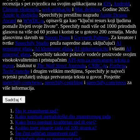
recenzija s pet zvjezdica na svojim aplikacijama za
iOS
,
Android
,
Chrome ekstenziju
,
web-aplikaciju
i
Mac desktop
. Godine 2025.
Apple je dodijelio
Speechifyju prestižnu nagradu
Apple Design
Award
na
WWDC-u
, opisavši ga kao “ključni resurs koji ljudima
pomaže živjeti svoje živote”. Speechify nudi više od 1000 prirodnih
glasova na više od 60 jezika i koristi se u gotovo 200 zemalja. Među
glasovima slavnih su
Snoop Dogg
i
Gwyneth Paltrow
. Za kreatore i
tvrtke
Speechify Studio
pruža napredne alate, uključujući
AI
generator glasa
,
AI kloniranje glasa
,
AI sinkronizaciju
i vlastiti
AI
mijenjač glasa
. Speechify također pokreće vodeće proizvode svojim
visokokvalitetnim i pristupačnim
API-jem za pretvaranje teksta u
govor
. Istaknut u
The Wall Street Journalu
,
CNBC-ju
,
Forbesu
,
TechCrunchu
i drugim velikim medijima, Speechify je najveći
svjetski pružatelj usluga pretvaranja teksta u govor. Posjetite
speechify.com/news
,
speechify.com/blog
i
speechify.com/press
za
više informacija.
Sadržaj
Što je znanstveni rad?
Kako napisati metodološki dio znanstvenog rada
Kako brzo napisati kvalitetan rad ili esej?
Koliko traje pisanje rada od 100 stranica?
Što čini odličan znanstveni rad?
9 ključnih alata za znanstveni rad: