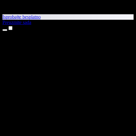
Isprobajte besplatno
Preuzmite sada
Proizvodi
Pretvaranje teksta u govor
Aplikacije za iPhone i iPad
Aplikacija za Android
Proširenje za Chrome
Proširenje za Edge
Web-aplikacija
Aplikacija za Mac
Aplikacija za Windows