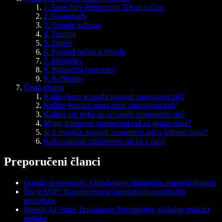
1. Speechify Pretvaranje Teksta u Glas
2. Grammarly
3. Google Scholar
4. Turnitin
5. Zotero
6. Pregled načini u Wordu
7. Mendeley
8. Wikipedia (oprezno)
9. RefWorks
Česta pitanja
Koliko brzo se može napisati znanstveni rad?
Koliko stranica mora imati znanstveni rad?
Koliko sati treba da se napiše znanstveni rad?
Mogu li napisati znanstveni rad za tjedan dana?
Je li moguće napisati znanstveni rad u jednom danu?
Kako napisati znanstveni rad za 1 dan?
Preporučeni članci
Google prezentacije: Ovladavanje digitalnim pripovijedanjem
Što je SOP? Razumijevanje standardnih operativnih
procedura
Spotify AI Voice Translation: Povezivanje globalne podcast
publike