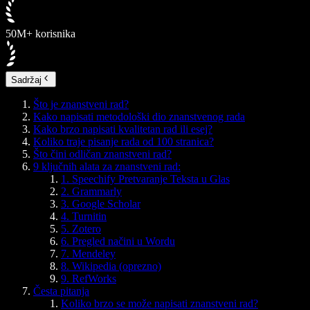
50M+ korisnika
Sadržaj
Što je znanstveni rad?
Kako napisati metodološki dio znanstvenog rada
Kako brzo napisati kvalitetan rad ili esej?
Koliko traje pisanje rada od 100 stranica?
Što čini odličan znanstveni rad?
9 ključnih alata za znanstveni rad:
1. Speechify Pretvaranje Teksta u Glas
2. Grammarly
3. Google Scholar
4. Turnitin
5. Zotero
6. Pregled načini u Wordu
7. Mendeley
8. Wikipedia (oprezno)
9. RefWorks
Česta pitanja
Koliko brzo se može napisati znanstveni rad?