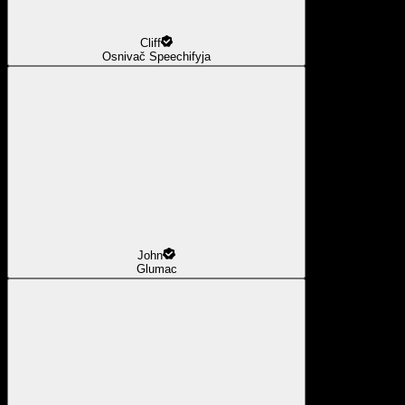
Cliff
Osnivač Speechifyja
John
Glumac