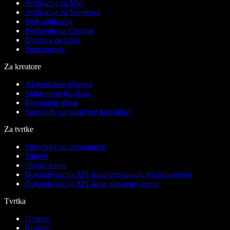
Aplikacija za Mac
Aplikacija za Windows
Web aplikacija
Proširenje za Chrome
Dodatak za Edge
Preuzimanje
Za kreatore
AI generator glasova
Sinkronizacija glasa
Kloniranje glasa
Speechify za poslovne korisnike
Za tvrtke
Speechify za programere
Timovi
Obrazovanje
Dokumentacija API-ja za pretvaranje teksta u govor
Dokumentacija API-ja za glasovne agente
Tvrtka
O nama
Kontakt