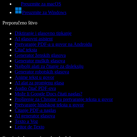
Preuzmite za macOS
Preuzmite za Windows
Preporučeno štivo
Diktiranje i glasovno tipkanje
AI glasovni asistent
Pretvaranje PDF-a u govor na Androidu
Čitač teksta
Generator ženskih glasova
Generator muških glasova
Najbolji alati za čitanje za disleksiju
Generator robotskih glasova
Anime tekst u govor
AI alat za promjenu glasa
Audio čitač PDF-ova
Može li Google Docs čitati naglas?
Proširenje za Chrome za pretvaranje teksta u govor
Pretvaranje hindskog teksta u govor
Čitanje PDF-a naglas
AI generator glasova
Texto a Voz
Leitor de Texto