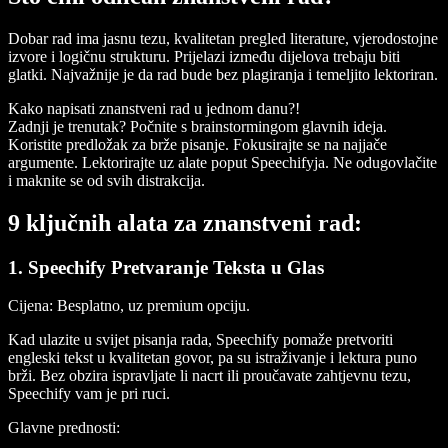
Dobar rad ima jasnu tezu, kvalitetan pregled literature, vjerodostojne
izvore i logičnu strukturu. Prijelazi između dijelova trebaju biti
glatki. Najvažnije je da rad bude bez plagiranja i temeljito lektoriran.
Kako napisati znanstveni rad u jednom danu?!
Zadnji je trenutak? Počnite s brainstormingom glavnih ideja.
Koristite predložak za brže pisanje. Fokusirajte se na najjače
argumente. Lektorirajte uz alate poput Speechifyja. Ne odugovlačite
i maknite se od svih distrakcija.
9 ključnih alata za znanstveni rad:
1. Speechify Pretvaranje Teksta u Glas
Cijena:
Besplatno, uz premium opciju.
Kad ulazite u svijet pisanja rada, Speechify pomaže pretvoriti
engleski tekst u kvalitetan govor, pa su istraživanje i lektura puno
brži. Bez obzira ispravljate li nacrt ili proučavate zahtjevnu tezu,
Speechify vam je pri ruci.
Glavne prednosti: