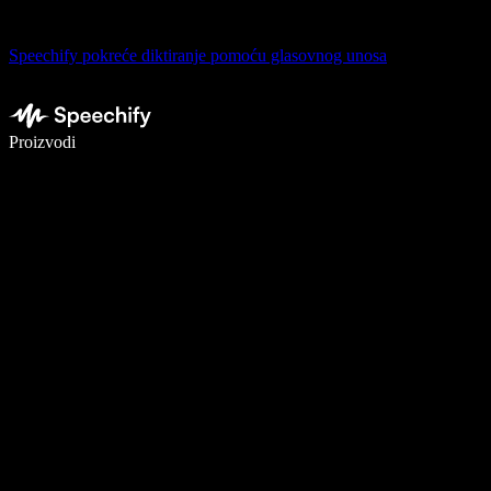
Speechify pokreće diktiranje pomoću glasovnog unosa
Pišite 5× brže uz glasovno diktiranje
Proizvodi
Saznajte više