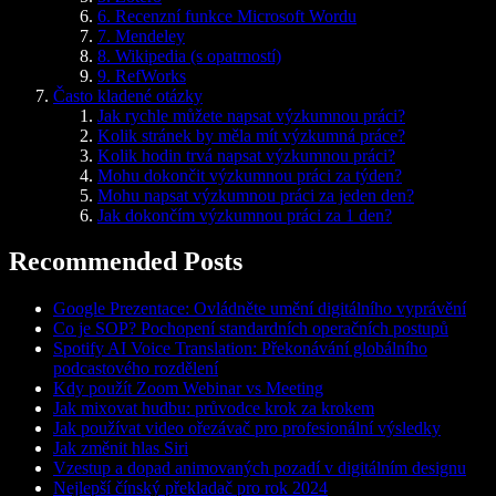
6. Recenzní funkce Microsoft Wordu
7. Mendeley
8. Wikipedia (s opatrností)
9. RefWorks
Často kladené otázky
Jak rychle můžete napsat výzkumnou práci?
Kolik stránek by měla mít výzkumná práce?
Kolik hodin trvá napsat výzkumnou práci?
Mohu dokončit výzkumnou práci za týden?
Mohu napsat výzkumnou práci za jeden den?
Jak dokončím výzkumnou práci za 1 den?
Recommended Posts
Google Prezentace: Ovládněte umění digitálního vyprávění
Co je SOP? Pochopení standardních operačních postupů
Spotify AI Voice Translation: Překonávání globálního
podcastového rozdělení
Kdy použít Zoom Webinar vs Meeting
Jak mixovat hudbu: průvodce krok za krokem
Jak používat video ořezávač pro profesionální výsledky
Jak změnit hlas Siri
Vzestup a dopad animovaných pozadí v digitálním designu
Nejlepší čínský překladač pro rok 2024