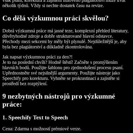
však psaní, korektura a zajištění nulového plagiátorství může trvat
několik týdnů. Vždy si nechte dostatek času na revize.
Co dělá výzkumnou práci skvělou?
Dobrá výzkumná práce má jasné teze, komplexní přehled literatury,
důvěryhodné zdroje a dobře strukturované hlavní odstavce.
Přechody mezi sekcemi by měly být plynulé. Nejdůležitější je, aby
byla bez plagiátorství a důkladně zkontrolována.
Jak napsat výzkumnou práci za den?!
Je to na poslední chvíli? Hodně štěstí! Začněte s promýšlením
hlavních bodů. Použijte šablonu pro zjednodušení procesu psaní.
Upřednostněte své nejsilnější argumenty. Použijte nástroje jako
Speechify pro korekturu. Vyhněte se prokrastinaci a zajistěte si
prostředí bez rozptýlení.
9 nezbytných nástrojů pro výzkumné
práce:
1. Speechify Text to Speech
Cena:
Zdarma s možností prémiové verze.