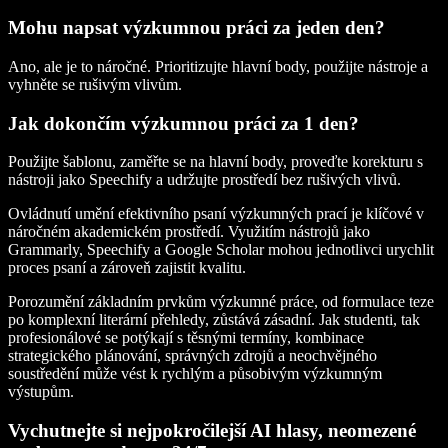
Mohu napsat výzkumnou práci za jeden den?
Ano, ale je to náročné. Prioritizujte hlavní body, použijte nástroje a
vyhněte se rušivým vlivům.
Jak dokončím výzkumnou práci za 1 den?
Použijte šablonu, zaměřte se na hlavní body, proveďte korekturu s
nástroji jako Speechify a udržujte prostředí bez rušivých vlivů.
Ovládnutí umění efektivního psaní výzkumných prací je klíčové v
náročném akademickém prostředí. Využitím nástrojů jako
Grammarly, Speechify a Google Scholar mohou jednotlivci urychlit
proces psaní a zároveň zajistit kvalitu.
Porozumění základním prvkům výzkumné práce, od formulace teze
po komplexní literární přehledy, zůstává zásadní. Jak studenti, tak
profesionálové se potýkají s těsnými termíny, kombinace
strategického plánování, správných zdrojů a neochvějného
soustředění může vést k rychlým a působivým výzkumným
výstupům.
Vychutnejte si nejpokročilejší AI hlasy, neomezené