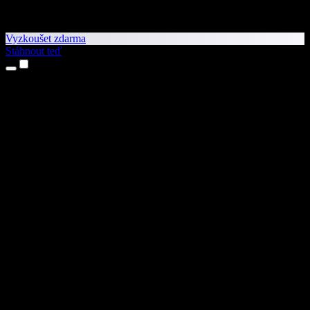
Vyzkoušet zdarma
Stáhnout teď
Produkty
Převod textu na řeč
Aplikace pro iPhone a iPad
Aplikace pro Android
Rozšíření pro Chrome
Rozšíření pro Edge
Webová aplikace
Aplikace pro Mac
Aplikace pro Windows