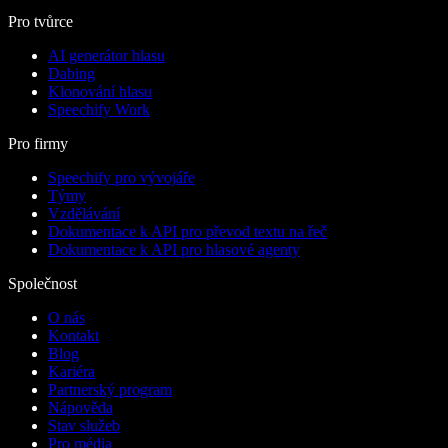
Pro tvůrce
AI generátor hlasu
Dabing
Klonování hlasu
Speechify Work
Pro firmy
Speechify pro vývojáře
Týmy
Vzdělávání
Dokumentace k API pro převod textu na řeč
Dokumentace k API pro hlasové agenty
Společnost
O nás
Kontakt
Blog
Kariéra
Partnerský program
Nápověda
Stav služeb
Pro média