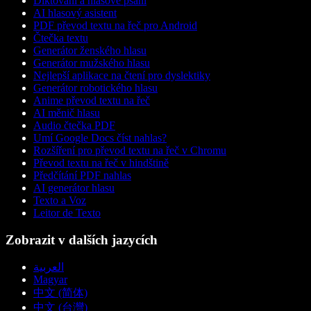
Diktování a hlasové psaní
AI hlasový asistent
PDF převod textu na řeč pro Android
Čtečka textu
Generátor ženského hlasu
Generátor mužského hlasu
Nejlepší aplikace na čtení pro dyslektiky
Generátor robotického hlasu
Anime převod textu na řeč
AI měnič hlasu
Audio čtečka PDF
Umí Google Docs číst nahlas?
Rozšíření pro převod textu na řeč v Chromu
Převod textu na řeč v hindštině
Předčítání PDF nahlas
AI generátor hlasu
Texto a Voz
Leitor de Texto
Zobrazit v dalších jazycích
العربية
Magyar
中文 (简体)
中文 (台灣)