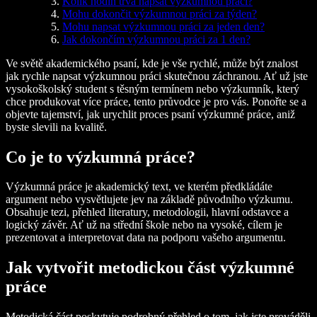
Kolik hodin trvá napsat výzkumnou práci?
Mohu dokončit výzkumnou práci za týden?
Mohu napsat výzkumnou práci za jeden den?
Jak dokončím výzkumnou práci za 1 den?
Ve světě akademického psaní, kde je vše rychlé, může být znalost
jak rychle napsat výzkumnou práci
skutečnou záchranou. Ať už jste
vysokoškolský student s těsným termínem nebo výzkumník, který
chce produkovat více práce, tento průvodce je pro vás. Ponořte se a
objevte tajemství, jak urychlit proces psaní výzkumné práce, aniž
byste slevili na kvalitě.
Co je to výzkumná práce?
Výzkumná práce je akademický text, ve kterém předkládáte
argument nebo vysvětlujete jev na základě původního výzkumu.
Obsahuje tezi, přehled literatury, metodologii, hlavní odstavce a
logický závěr. Ať už na střední škole nebo na vysoké, cílem je
prezentovat a interpretovat data na podporu vašeho argumentu.
Jak vytvořit metodickou část výzkumné
práce
Metodická část poskytuje podrobný přehled o tom, jak jste prováděli