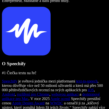
Entrepreneur, Mashable a další přední tituly.
O Speechify
#1 Čtečka textu na řeč
Speechify
je světová jednička mezi platformami
text-to-speech
,
kterou důvěřuje více než 50 milionů uživatelů a která má přes 500
000 pětihvězdičkových recenzí na svých aplikacích pro
iOS
,
Android
,
rozšíření pro Chrome
,
webovou aplikaci
a
desktopové
aplikace pro Mac
. V roce 2025
Apple ocenil
Speechify prestižní
cenou
Apple Design Award
na
WWDC
a označil ji za „klíčový
nástroj, který pomáhá lidem žít jejich životy.“ Speechify nabízí více