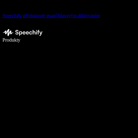
Speechify představuje psaní hlasovým diktováním
Pište 5× rychleji pomocí hlasového diktování
Produkty
Zjistit více