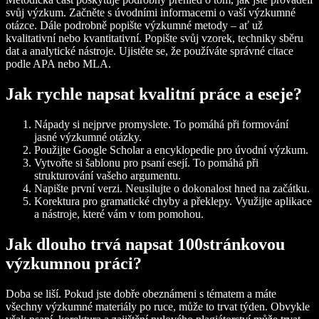
svůj výzkum. Začněte s úvodními informacemi o vaší výzkumné
otázce. Dále podrobně popište výzkumné metody – ať už
kvalitativní nebo kvantitativní. Popište svůj vzorek, techniky sběru
dat a analytické nástroje. Ujistěte se, že používáte správné citace
podle APA nebo MLA.
Jak rychle napsat kvalitní práce a eseje?
Nápady
si nejprve promyslete. To pomáhá při formování
jasné výzkumné otázky.
Použijte
Google Scholar
a
encyklopedie
pro úvodní výzkum.
Vytvořte si
šablonu pro psaní esejí
. To pomáhá při
strukturování vašeho argumentu.
Napište první verzi. Neusilujte o dokonalost hned na začátku.
Korektura
pro gramatické chyby a překlepy. Využijte aplikace
a nástroje, které vám v tom pomohou.
Jak dlouho trvá napsat 100stránkovou
výzkumnou práci?
Doba se liší. Pokud jste dobře obeznámeni s tématem a máte
všechny výzkumné materiály po ruce, může to trvat týden. Obvykle