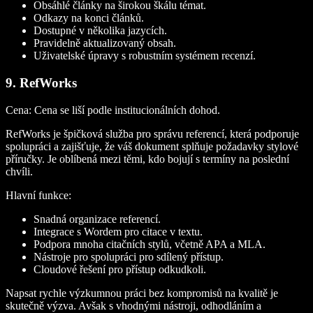
Obsáhlé články na širokou škálu témat.
Odkazy na konci článků.
Dostupné v několika jazycích.
Pravidelně aktualizovaný obsah.
Uživatelské úpravy s robustním systémem recenzí.
9. RefWorks
Cena:
Cena se liší podle institucionálních dohod.
RefWorks je špičková služba pro správu referencí, která podporuje
spolupráci a zajišťuje, že váš dokument splňuje požadavky stylové
příručky. Je oblíbená mezi těmi, kdo bojují s termíny na poslední
chvíli.
Hlavní funkce:
Snadná organizace referencí.
Integrace s Wordem pro citace v textu.
Podpora mnoha citačních stylů, včetně APA a MLA.
Nástroje pro spolupráci pro sdílený přístup.
Cloudové řešení pro přístup odkudkoli.
Napsat rychle výzkumnou práci bez kompromisů na kvalitě je
skutečně výzva. Avšak s vhodnými nástroji, odhodláním a