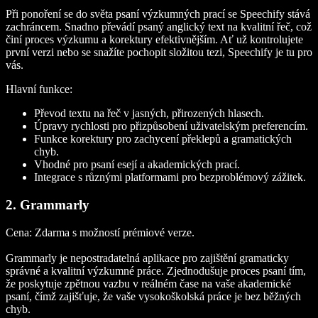
Při ponoření se do světa psaní výzkumných prací se Speechify stává
zachráncem. Snadno převádí psaný anglický text na kvalitní řeč, což
činí proces výzkumu a korektury efektivnějším. Ať už kontrolujete
první verzi nebo se snažíte pochopit složitou tezi, Speechify je tu pro
vás.
Hlavní funkce:
Převod textu na řeč v jasných, přirozených hlasech.
Úpravy rychlosti pro přizpůsobení uživatelským preferencím.
Funkce korektury pro zachycení překlepů a gramatických
chyb.
Vhodné pro psaní esejí a akademických prací.
Integrace s různými platformami pro bezproblémový zážitek.
2. Grammarly
Cena:
Zdarma s možností prémiové verze.
Grammarly je nepostradatelná aplikace pro zajištění gramaticky
správné a kvalitní výzkumné práce. Zjednodušuje proces psaní tím,
že poskytuje zpětnou vazbu v reálném čase na vaše akademické
psaní, čímž zajišťuje, že vaše vysokoškolská práce je bez běžných
chyb.