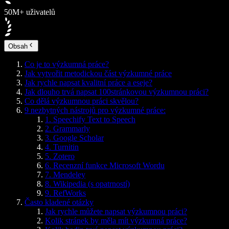
50M+ uživatelů
Obsah
Co je to výzkumná práce?
Jak vytvořit metodickou část výzkumné práce
Jak rychle napsat kvalitní práce a eseje?
Jak dlouho trvá napsat 100stránkovou výzkumnou práci?
Co dělá výzkumnou práci skvělou?
9 nezbytných nástrojů pro výzkumné práce:
1. Speechify Text to Speech
2. Grammarly
3. Google Scholar
4. Turnitin
5. Zotero
6. Recenzní funkce Microsoft Wordu
7. Mendeley
8. Wikipedia (s opatrností)
9. RefWorks
Často kladené otázky
Jak rychle můžete napsat výzkumnou práci?
Kolik stránek by měla mít výzkumná práce?