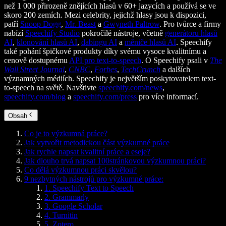
než 1 000 přirozeně znějících hlasů v 60+ jazycích a používá se ve
skoro 200 zemích. Mezi celebrity, jejichž hlasy jsou k dispozici,
patří
Snoop Dogg
,
Mr. Beast
a
Gwyneth Paltrow
. Pro tvůrce a firmy
nabízí
Speechify Studio
pokročilé nástroje, včetně
generátoru hlasů
AI
,
klonování hlasů AI
,
dabingu AI
a
měniče hlasů AI
. Speechify
také pohání špičkové produkty díky svému vysoce kvalitnímu a
cenově dostupnému
API pro text-to-speech
. O Speechify psali v
The
Wall Street Journal
,
CNBC
,
Forbes
,
TechCrunch
a dalších
významných médiích. Speechify je největším poskytovatelem text-
to-speech na světě. Navštivte
speechify.com/news
,
speechify.com/blog
a
speechify.com/press
pro více informací.
Obsah
Co je to výzkumná práce?
Jak vytvořit metodickou část výzkumné práce
Jak rychle napsat kvalitní práce a eseje?
Jak dlouho trvá napsat 100stránkovou výzkumnou práci?
Co dělá výzkumnou práci skvělou?
9 nezbytných nástrojů pro výzkumné práce:
1. Speechify Text to Speech
2. Grammarly
3. Google Scholar
4. Turnitin
5. Zotero