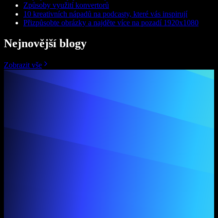
Způsoby využití konvertorů
10 kreativních nápadů na podcasty, které vás inspirují
Přizpůsobte obrázky a najděte více na pozadí 1920x1080
Nejnovější blogy
Zobrazit vše