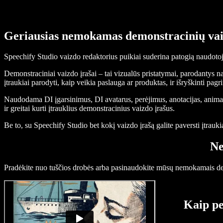
Geriausias nemokamas demonstracinių vai
Speechify Studio vaizdo redaktorius puikiai suderina patogią naudotoj
Demonstraciniai vaizdo įrašai – tai vizualūs pristatymai, parodantys n
įtraukiai parodyti, kaip veikia paslauga ar produktas, ir išryškinti pa
Naudodama DI įgarsinimus, DI avatarus, perėjimus, anotacijas, animacij
ir greitai kurti įtrauklius demonstracinius vaizdo įrašus.
Be to, su Speechify Studio bet kokį vaizdo įrašą galite paversti įtrau
Ne
Pradėkite nuo tuščios drobės arba pasinaudokite mūsų nemokamais demo
Kaip pe