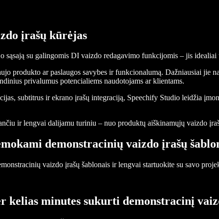
zdo įrašų kūrėjas
o sąsają su galingomis DI vaizdo redagavimo funkcijomis – jis idealiai 
aujo produkto ar paslaugos savybes ir funkcionalumą. Dažniausiai jie na
grindinius privalumus potencialiems naudotojams ar klientams.
as, subtitrus ir ekrano įrašų integraciją, Speechify Studio leidžia įmon
kiančiu ir lengvai dalijamu turiniu – nuo produktų aiškinamųjų vaizdo į
mokami demonstracinių vaizdo įrašų šablo
nstracinių vaizdo įrašų šablonais ir lengvai startuokite su savo proje
r kelias minutes sukurti demonstracinį vaiz