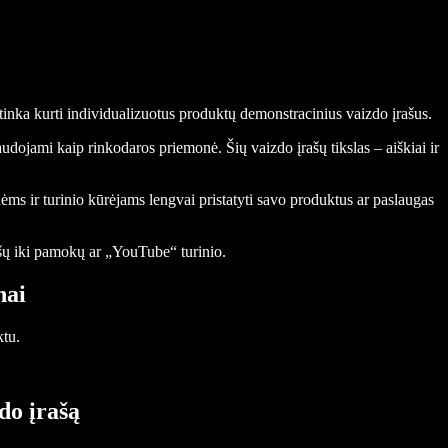
tinka kurti individualizuotus produktų demonstracinius vaizdo įrašus.
udojami kaip rinkodaros priemonė. Šių vaizdo įrašų tikslas – aiškiai ir
ėms ir turinio kūrėjams lengvai pristatyti savo produktus ar paslaugas
rašų iki pamokų ar „YouTube“ turinio.
nai
ktu.
do įrašą