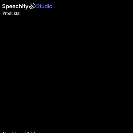
Rašykite 5× greičiau naudodami diktavimą balsu
Produktai
Sužinokite daugiau