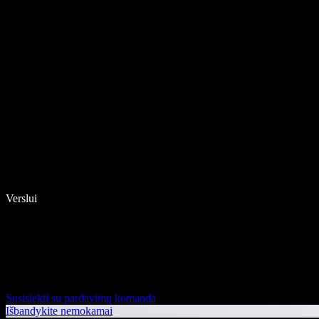
Verslui
Susisiekti su pardavimų komanda
Išbandykite nemokamai