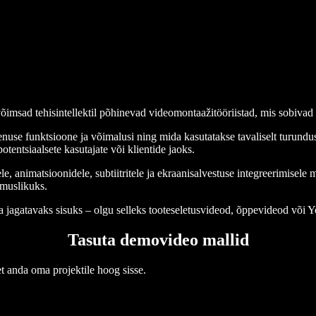
võimsad tehisintellektil põhinevad videomontaažitööriistad, mis sobiva
nuse funktsioone ja võimalusi ning mida kasutatakse tavaliselt turundu
potentsiaalsete kasutajate või klientide jaoks.
le, animatsioonidele, subtiitritele ja ekraanisalvestuse integreerimisele
emuslikuks.
 jagatavaks sisuks – olgu selleks tooteseletusvideod, õppevideod või 
Tasuta demovideo mallid
t anda oma projektile hoog sisse.