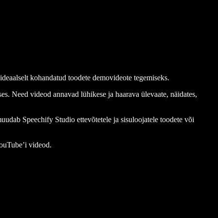
d ideaalselt kohandatud toodete demovideote tegemiseks.
ses. Need videod annavad lühikese ja haarava ülevaate, näidates,
 muudab Speechify Studio ettevõtetele ja sisuloojatele toodete või
YouTube’i videod.