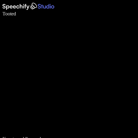
Kirjuta häälega 5× kiiremini
Tooted
Loe lähemalt