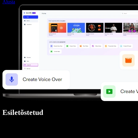
Alusta
Esiletõstetud