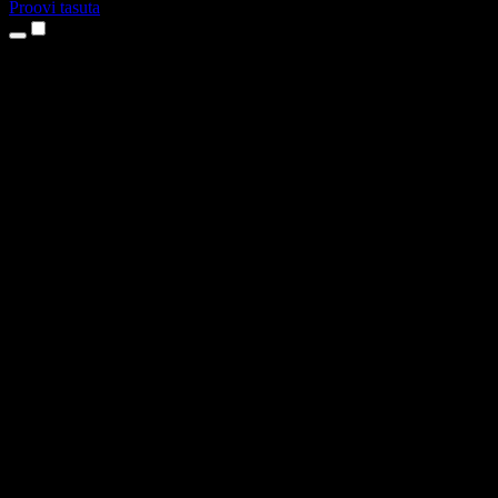
Proovi tasuta
Tooted
Tekst kõneks
iPhone’i ja iPadi rakendused
Androidi rakendus
Chrome’i laiendus
Edge’i laiendus
Veebirakendus
Maci rakendus
Windowsi rakendus
AI häältegeneraator
Pealelugemine
Dublaaž
Hääle kloonimine