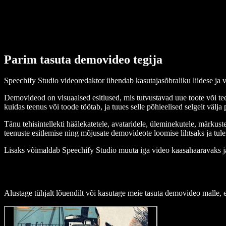
Parim tasuta demovideo tegija
Speechify Studio videoredaktor ühendab kasutajasõbraliku liidese ja 
Demovideod on visuaalsed esitlused, mis tutvustavad uue toote või tee
kuidas teenus või toode töötab, ja tuues selle põhieelised selgelt välja 
Tänu tehisintellekti häälekatetele, avataridele, üleminekutele, märkuste
teenuste esitlemise ning mõjusate demovideote loomise lihtsaks ja tul
Lisaks võimaldab Speechify Studio muuta iga video kaasahaaravaks ja
Alustage tühjalt lõuendilt või kasutage meie tasuta demovideo malle, e