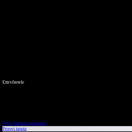
Ettevõtetele
Võta müügiga ühendust
Proovi tasuta