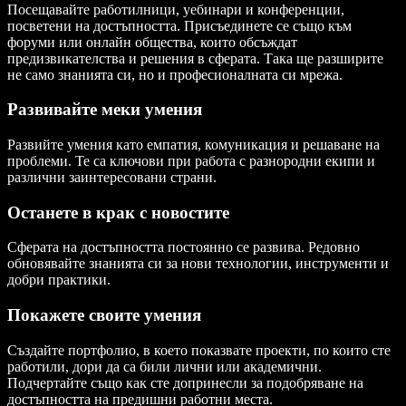
Посещавайте работилници, уебинари и конференции,
посветени на достъпността. Присъединете се също към
форуми или онлайн общества, които обсъждат
предизвикателства и решения в сферата. Така ще разширите
не само знанията си, но и професионалната си мрежа.
Развивайте меки умения
Развийте умения като емпатия, комуникация и решаване на
проблеми. Те са ключови при работа с разнородни екипи и
различни заинтересовани страни.
Останете в крак с новостите
Сферата на достъпността постоянно се развива. Редовно
обновявайте знанията си за нови технологии, инструменти и
добри практики.
Покажете своите умения
Създайте портфолио, в което показвате проекти, по които сте
работили, дори да са били лични или академични.
Подчертайте също как сте допринесли за подобряване на
достъпността на предишни работни места.