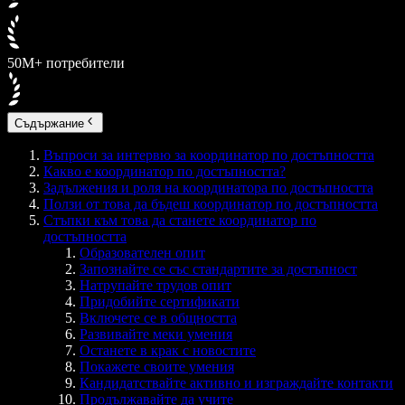
50M+ потребители
Съдържание
Въпроси за интервю за координатор по достъпността
Какво е координатор по достъпността?
Задължения и роля на координатора по достъпността
Ползи от това да бъдеш координатор по достъпността
Стъпки към това да станете координатор по
достъпността
Образователен опит
Запознайте се със стандартите за достъпност
Натрупайте трудов опит
Придобийте сертификати
Включете се в общността
Развивайте меки умения
Останете в крак с новостите
Покажете своите умения
Кандидатствайте активно и изграждайте контакти
Продължавайте да учите