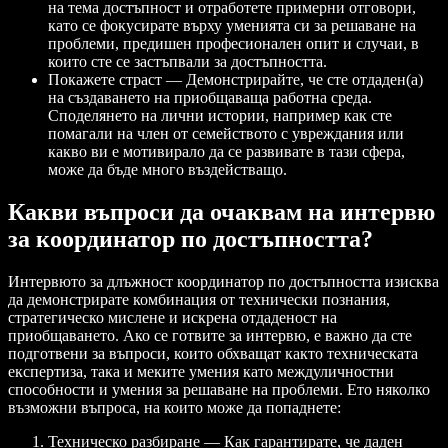
на тема достъпност и отработете примерни отговори,
като се фокусирате върху уменията си за решаване на
проблеми, предишен професионален опит и случаи, в
които сте се застъпвали за достъпността.
Покажете страст — Демонстрирайте, че сте отдаден(а)
на създаването на приобщаваща работна среда.
Споделянето на лични истории, например как сте
помагали на член от семейството с увреждания или
какво ви е мотивирало да се развивате в тази сфера,
може да бъде много въздействащо.
Какви въпроси да очаквам на интервю
за координатор по достъпността?
Интервюто за длъжност координатор по достъпността изисква
да демонстрирате комбинация от технически познания,
стратегическо мислене и искрена отдаденост на
приобщаването. Ако се готвите за интервю, е важно да сте
подготвени за въпроси, които обхващат както техническата
експертиза, така и меките умения като междуличностни
способности и умения за решаване на проблеми. Ето няколко
възможни въпроса, на които може да попаднете:
Техническо разбиране — Как гарантирате, че даден