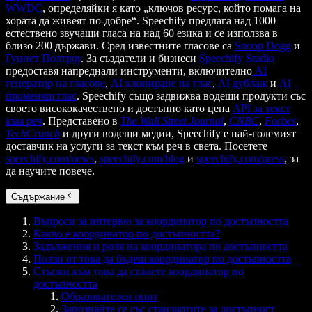
WWDC
, определяйки я като „ключов ресурс, който помага на
хората да живеят по-добре“. Speechify предлага над 1000
естествено звучащи гласа на над 60 езика и се използва в
близо 200 държави. Сред известните гласове са
Snoop Dogg
и
Гуинет Полтроу
. За създатели и бизнеси
Speechify Studio
предоставя напреднали инструменти, включително
AI
генератор на гласове
,
AI клониране на глас
,
AI дублаж
и
AI
променящ глас
. Speechify също задвижва водещи продукти със
своето висококачествено и достъпно като цена
API за текст
към реч
. Представено в
The Wall Street Journal
,
CNBC
,
Forbes
,
TechCrunch
и други водещи медии, Speechify е най-големият
доставчик на услуги за текст към реч в света. Посетете
speechify.com/news
,
speechify.com/blog
и
speechify.com/press
, за
да научите повече.
Съдържание
Въпроси за интервю за координатор по достъпността
Какво е координатор по достъпността?
Задължения и роля на координатора по достъпността
Ползи от това да бъдеш координатор по достъпността
Стъпки към това да станете координатор по
достъпността
Образователен опит
Запознайте се със стандартите за достъпност