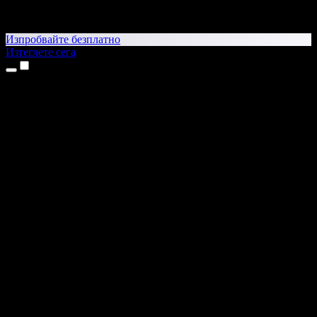
Изпробвайте безплатно
Изтеглете сега
Продукти
Текст в реч
Приложения за iPhone и iPad
Приложение за Android
Разширение за Chrome
Разширение за Edge
Уеб приложение
Приложение за Mac
Приложение за Windows