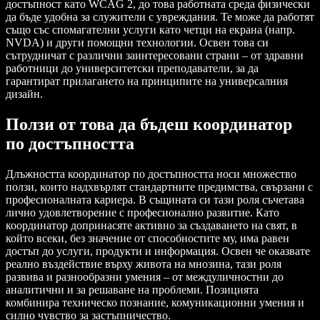
достъпност като WCAG 2, до това работната среда физически
да бъде удобна за служители с увреждания. Те може да работят
също със спомагателни услуги като четци на екрана (напр.
NVDA) и други помощни технологии. Освен това си
сътрудничат с различни заинтересовани страни – от здравни
работници до университетски преподаватели, за да
гарантират прилагането на принципите на универсалния
дизайн.
Ползи от това да бъдеш координатор
по достъпността
Длъжността координатор по достъпността носи множество
ползи, които надхвърлят стандартните предимства, свързани с
професионалната кариера. В същината си тази роля съчетава
лично удовлетворение с професионално развитие. Като
координатор допринасяте активно за създаването на свят, в
който всеки, без значение от способностите му, има равен
достъп до услуги, продукти и информация. Освен че оказвате
реално въздействие върху живота на мнозина, тази роля
развива и разнообразни умения – от междуличностни до
аналитични и за решаване на проблеми. Позицията
комбинира техническо познание, комуникационни умения и
силно чувство за застъпничество.