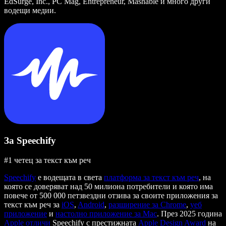
EdSurge, Inc., PC Mag, Entrepreneur, Mashable и много други
водещи медии.
За Speechify
#1 четец за текст към реч
Speechify
е водещата в света
платформа за текст към реч
, на
която се доверяват над 50 милиона потребители и която има
повече от 500 000 петзвездни отзива за своите приложения за
текст към реч за
iOS
,
Android
,
разширение за Chrome
,
уеб
приложение
и
настолно приложение за Mac
. През 2025 година
Apple отличи
Speechify с престижната
Apple Design Award
на