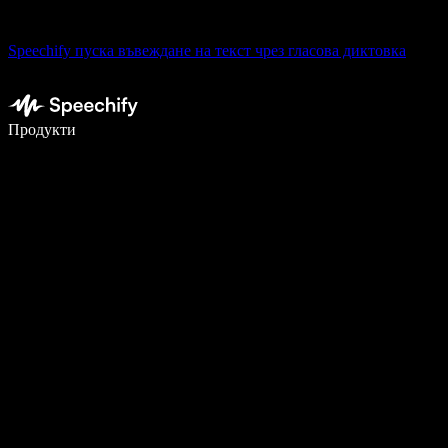
Speechify пуска въвеждане на текст чрез гласова диктовка
Пишете 5× по-бързо с гласово въвеждане
Продукти
Научете повече