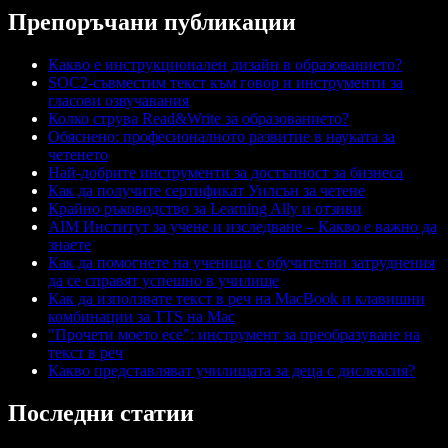
Препоръчани публикации
Какво е инструкционален дизайн в образованието?
SOC2-съвместим текст към говор и инструменти за
гласови озвучавания
Колко струва Read&Write за образованието?
Обяснено: професионалното развитие в науката за
четенето
Най-добрите инструменти за достъпност за бизнеса
Как да получите сертификат Уилсън за четене
Крайно ръководство за Learning Ally и отзиви
AIM Институт за учене и изследване – Какво е важно да
знаете
Как да помогнете на ученици с обучителни затруднения
да се справят успешно в училище
Как да използвате текст в реч на MacBook и клавишни
комбинации за TTS на Mac
"Прочети моето есе": инструмент за преобразуване на
текст в реч
Какво представляват училищата за деца с дислексия?
Последни статии