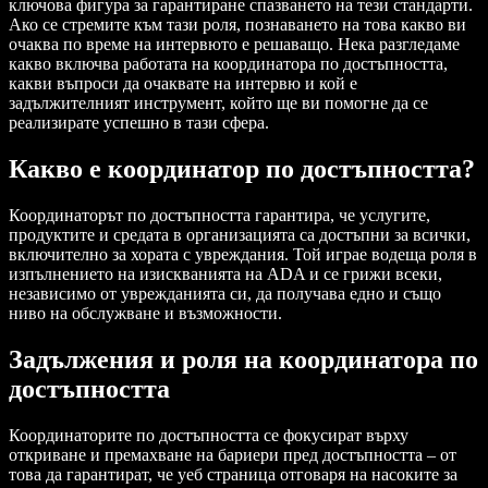
ключова фигура за гарантиране спазването на тези стандарти.
Ако се стремите към тази роля, познаването на това какво ви
очаква по време на интервюто е решаващо. Нека разгледаме
какво включва работата на координатора по достъпността,
какви въпроси да очаквате на интервю и кой е
задължителният инструмент, който ще ви помогне да се
реализирате успешно в тази сфера.
Какво е координатор по достъпността?
Координаторът по достъпността гарантира, че услугите,
продуктите и средата в организацията са достъпни за всички,
включително за хората с увреждания. Той играе водеща роля в
изпълнението на изискванията на ADA и се грижи всеки,
независимо от уврежданията си, да получава едно и също
ниво на обслужване и възможности.
Задължения и роля на координатора по
достъпността
Координаторите по достъпността се фокусират върху
откриване и премахване на бариери пред достъпността – от
това да гарантират, че уеб страница отговаря на насоките за