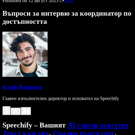
Published on
12 август 2023 г.
•
B2B
Въпроси за интервю за координатор по
достъпността
Клиф Вайцман
Главен изпълнителен директор и основател на Speechify
Speechify – Вашият
AI гласов асистент
Текст към реч
.
Гласово въвеждане
.