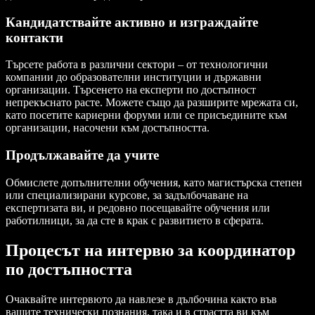
Кандидатствайте активно и изграждайте
контакти
Търсете работа в различни сектори – от технологични
компании до образователни институции и държавни
организации. Търсенето на експерти по достъпност
непрекъснато расте. Можете също да разширите мрежата си,
като посетите кариерни форуми или се присъедините към
организации, насочени към достъпността.
Продължавайте да учите
Обмислете допълнителни обучения, като магистърска степен
или специализирани курсове, за задълбочаване на
експертизата ви, и редовно посещавайте обучения или
работилници, за да сте в крак с развитието в сферата.
Процесът на интервю за координатор
по достъпността
Очаквайте интервюто да навлезе в дълбочина както във
вашите технически познания, така и в страстта ви към