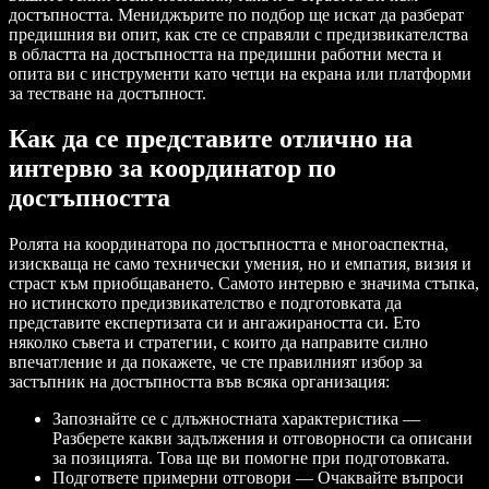
достъпността. Мениджърите по подбор ще искат да разберат
предишния ви опит, как сте се справяли с предизвикателства
в областта на достъпността на предишни работни места и
опита ви с инструменти като четци на екрана или платформи
за тестване на достъпност.
Как да се представите отлично на
интервю за координатор по
достъпността
Ролята на координатора по достъпността е многоаспектна,
изискваща не само технически умения, но и емпатия, визия и
страст към приобщаването. Самото интервю е значима стъпка,
но истинското предизвикателство е подготовката да
представите експертизата си и ангажираността си. Ето
няколко съвета и стратегии, с които да направите силно
впечатление и да покажете, че сте правилният избор за
застъпник на достъпността във всяка организация:
Запознайте се с длъжностната характеристика —
Разберете какви задължения и отговорности са описани
за позицията. Това ще ви помогне при подготовката.
Подгответе примерни отговори — Очаквайте въпроси