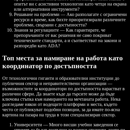
опитът ви с асистивни технологии като четци на екрана
или алтернативни инструменти?
Решаване на проблеми — Ако разполагате с ограничени
ресурси и време, как бихте приоритизирали различните
проблеми, свързани с достъпността?
Знания за регулациите — Как гарантирате, че
препоръчаните от вас решения не само покриват
техническите стандарти, а и съответстват на закони и
разпоредби като ADA?
Топ места за намиране на работа като
координатор по достъпността
От технологични гиганти и образователни институции до
публичния сектор и неправителствени организации —
възможностите за координатори по достъпността нарастват в
различни сфери. Да знаете къде да търсите може да бъде
ключова стъпка към намирането на мечтаната работа. Нека
разгледаме някои от водещите платформи и места, където
често се публикуват подобни позиции, за да имате по-ясна
картина на пазара на труда в този специализиран сектор.
Университети — Много висши учебни заведения се
стремят да бъдат достъпни за всички студенти, което ги