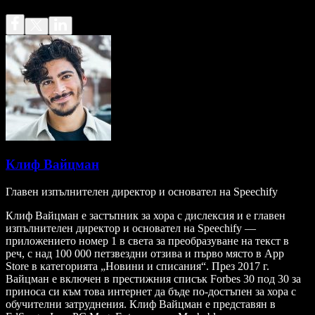
Клиф Вайцман
Главен изпълнителен директор и основател на Speechify
Клиф Вайцман е застъпник за хора с дислексия и е главен
изпълнителен директор и основател на Speechify —
приложението номер 1 в света за преобразуване на текст в
реч, с над 100 000 петзвездни отзива и първо място в App
Store в категорията „Новини и списания“. През 2017 г.
Вайцман е включен в престижния списък Forbes 30 под 30 за
приноса си към това интернет да бъде по-достъпен за хора с
обучителни затруднения. Клиф Вайцман е представян в