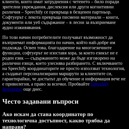
клиенти, които имат затруднения с четенето – било поради
зрителни увреждания, дислексия или други когнитивни
различия – Speechify се превръща в безценен партньор.
Софтуерът с лекота превръща писмени материали – книги,
документи или уеб съдържание – в лесни за възприемане
аудио изживявания.
По този начин потребителите получават възможност да
възприемат информацията по начин, който най-добре им
подхожда. Освен това, благодарение на многоезичните
функции, софтуерът не изоставя хора, за които езикът не е
роден език — съдържанието може да бъде изговорено на
различни езици, което улеснява разбирането. С включването
на Speechify координаторите не просто използват технология,
а създават персонализирани маршрути за клиентите си,
гарантирайки, че достъпът до обучение и информация вече не
е привилегия, а право за всички. Пробвайте
Speechify
безплатно
още днес.
Често задавани въпроси
Ако искам да стана координатор по
технологична достъпност, какво трябва да
направя?