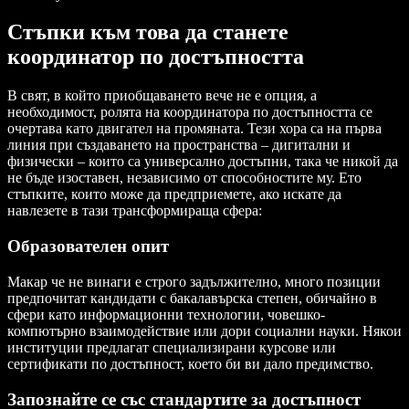
Стъпки към това да станете
координатор по достъпността
В свят, в който приобщаването вече не е опция, а
необходимост, ролята на координатора по достъпността се
очертава като двигател на промяната. Тези хора са на първа
линия при създаването на пространства – дигитални и
физически – които са универсално достъпни, така че никой да
не бъде изоставен, независимо от способностите му. Ето
стъпките, които може да предприемете, ако искате да
навлезете в тази трансформираща сфера:
Образователен опит
Макар че не винаги е строго задължително, много позиции
предпочитат кандидати с бакалавърска степен, обичайно в
сфери като информационни технологии, човешко-
компютърно взаимодействие или дори социални науки. Някои
институции предлагат специализирани курсове или
сертификати по достъпност, което би ви дало предимство.
Запознайте се със стандартите за достъпност