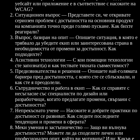
уебсайт или приложение е в съответствие с насоките на
WCAG?
Ситуационен въпрос — Представете си, че откривате
сериозен проблем с достъпността на основния продукт
на компанията точно преди голямо пускане. Как бихте
реагирали?
Въпрос, базиран на опит — Опишете ситуация, в която е
трябвало да убедите екип или заинтересована страна в
необходимостта от промени за достъпност. Как
подходихте?
Асистивни технологии — С кои помощни технологии
сте запознат(а) и как тествате тяхната съвместимост?
Предизвикателства и решения — Опишете най-голямата
бариера пред достъпността, с която сте се сблъсквали, и
как сте я преодолели.
Сътрудничество и работа в екип — Как се справяте с
несъгласие със специалисти по дизайн или
разработчици, когато предлагате промени, свързани с
достъпността?
Непрекъснато учене — Насоките и добрите практики по
достъпност се развиват. Как следите последните
тенденции и промени в сферата?
Меки умения и застъпничество — Защо ви вълнува
достъпността? Можете ли да споделите личен или
професионален опит, който ви мотивира? Или: Какъв е