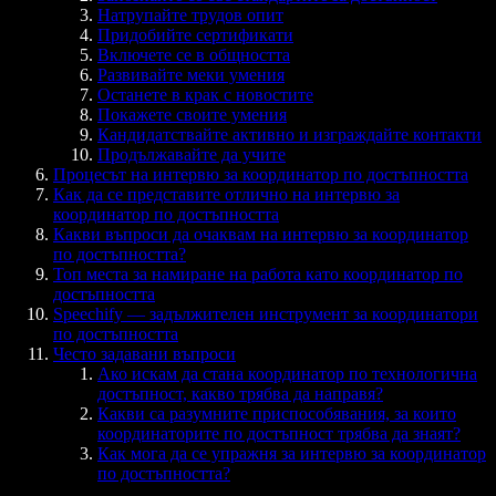
Натрупайте трудов опит
Придобийте сертификати
Включете се в общността
Развивайте меки умения
Останете в крак с новостите
Покажете своите умения
Кандидатствайте активно и изграждайте контакти
Продължавайте да учите
Процесът на интервю за координатор по достъпността
Как да се представите отлично на интервю за
координатор по достъпността
Какви въпроси да очаквам на интервю за координатор
по достъпността?
Топ места за намиране на работа като координатор по
достъпността
Speechify — задължителен инструмент за координатори
по достъпността
Често задавани въпроси
Ако искам да стана координатор по технологична
достъпност, какво трябва да направя?
Какви са разумните приспособявания, за които
координаторите по достъпност трябва да знаят?
Как мога да се упражня за интервю за координатор
по достъпността?