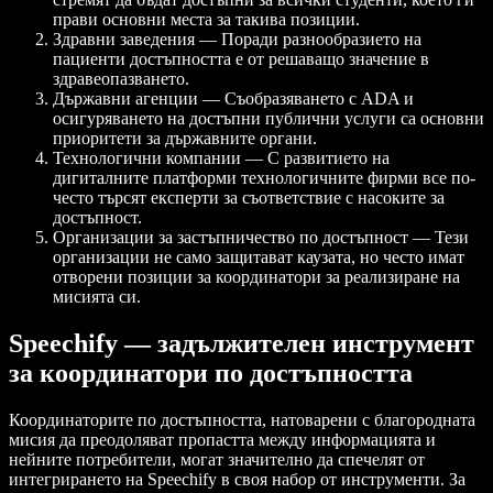
прави основни места за такива позиции.
Здравни заведения — Поради разнообразието на
пациенти достъпността е от решаващо значение в
здравеопазването.
Държавни агенции — Съобразяването с ADA и
осигуряването на достъпни публични услуги са основни
приоритети за държавните органи.
Технологични компании — С развитието на
дигиталните платформи технологичните фирми все по-
често търсят експерти за съответствие с насоките за
достъпност.
Организации за застъпничество по достъпност — Тези
организации не само защитават каузата, но често имат
отворени позиции за координатори за реализиране на
мисията си.
Speechify — задължителен инструмент
за координатори по достъпността
Координаторите по достъпността, натоварени с благородната
мисия да преодоляват пропастта между информацията и
нейните потребители, могат значително да спечелят от
интегрирането на Speechify в своя набор от инструменти. За