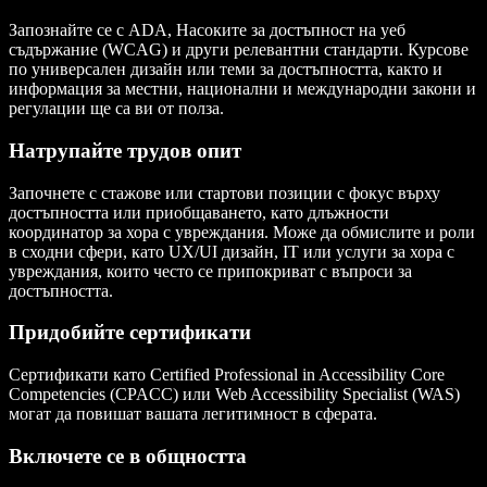
Запознайте се с ADA, Насоките за достъпност на уеб
съдържание (WCAG) и други релевантни стандарти. Курсове
по универсален дизайн или теми за достъпността, както и
информация за местни, национални и международни закони и
регулации ще са ви от полза.
Натрупайте трудов опит
Започнете с стажове или стартови позиции с фокус върху
достъпността или приобщаването, като длъжности
координатор за хора с увреждания. Може да обмислите и роли
в сходни сфери, като UX/UI дизайн, IT или услуги за хора с
увреждания, които често се припокриват с въпроси за
достъпността.
Придобийте сертификати
Сертификати като Certified Professional in Accessibility Core
Competencies (CPACC) или Web Accessibility Specialist (WAS)
могат да повишат вашата легитимност в сферата.
Включете се в общността