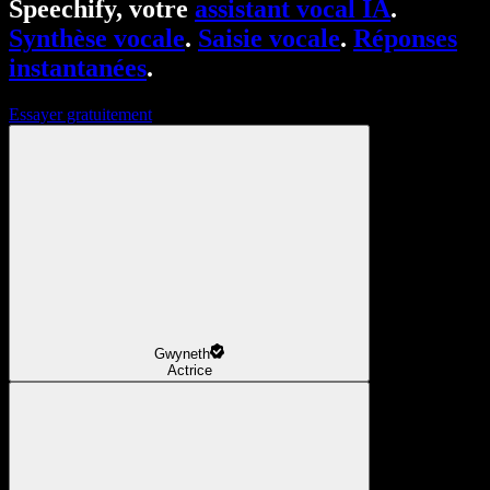
Speechify, votre
assistant vocal IA
.
Synthèse vocale
.
Saisie vocale
.
Réponses
instantanées
.
Essayer gratuitement
Gwyneth
Actrice