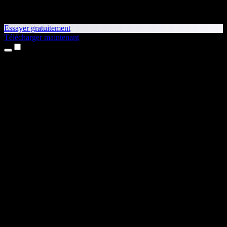
Essayer gratuitement
Télécharger maintenant
Produits
Synthèse vocale
Apps iPhone et iPad
App Android
Extension Chrome
Extension Edge
Application web
App Mac
App Windows