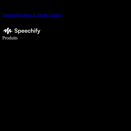
Speechify lance la dictée vocale
Écrivez 5× plus vite grâce à la dictée vocale
Produits
En savoir plus