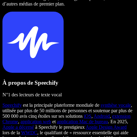
d’autres médias de premier plan.
À propos de Speechify
N°1 des lecteurs de texte vocal
Speechify
est la principale plateforme mondiale de
synthèse vocale
,
utilisée par plus de 50 millions de personnes et soutenue par plus de
500 000 avis cinq étoiles sur ses solutions
iOS
,
Android
,
extension
Chrome
,
application web
et
application Mac de bureau
. En 2025,
Apple a décerné
à Speechify le prestigieux
Apple Design Award
lors de la
WWDC
, le qualifiant de « ressource essentielle qui aide