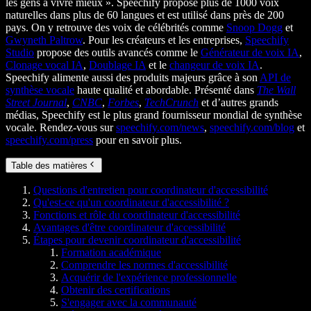
les gens à vivre mieux ». Speechify propose plus de 1000 voix
naturelles dans plus de 60 langues et est utilisé dans près de 200
pays. On y retrouve des voix de célébrités comme
Snoop Dogg
et
Gwyneth Paltrow
. Pour les créateurs et les entreprises,
Speechify
Studio
propose des outils avancés comme le
Générateur de voix IA
,
Clonage vocal IA
,
Doublage IA
et le
changeur de voix IA
.
Speechify alimente aussi des produits majeurs grâce à son
API de
synthèse vocale
haute qualité et abordable. Présenté dans
The Wall
Street Journal
,
CNBC
,
Forbes
,
TechCrunch
et d’autres grands
médias, Speechify est le plus grand fournisseur mondial de synthèse
vocale. Rendez-vous sur
speechify.com/news
,
speechify.com/blog
et
speechify.com/press
pour en savoir plus.
Table des matières
Questions d'entretien pour coordinateur d'accessibilité
Qu'est-ce qu'un coordinateur d'accessibilité ?
Fonctions et rôle du coordinateur d'accessibilité
Avantages d'être coordinateur d'accessibilité
Étapes pour devenir coordinateur d'accessibilité
Formation académique
Comprendre les normes d'accessibilité
Acquérir de l'expérience professionnelle
Obtenir des certifications
S'engager avec la communauté