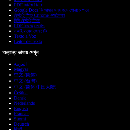
PDF অডিও রিডার
Google Docs কি আমার জন্য পড়ে শোনাতে পারে
টেক্সট টু স্পিচ Chrome এক্সটেনশন
হিন্দি টেক্সট টু স্পিচ
PDF রিড অ্যালাউড
এআই ভয়েস জেনারেটর
Texto a Voz
Leitor de Texto
অন্যান্য ভাষায় দেখুন
العربية
Magyar
中文 (简体)
中文 (台灣)
中文 (简体 中国大陆)
Čeština
Dansk
Nederlands
English
Français
Suomi
Deutsch
हिन्दी