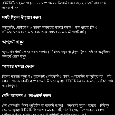
কমিউনিটিতে যুক্ত থাকুন। এতে পেশাদার নেটওয়ার্ক যেমন বাড়বে, তেমনি হালনাগাদ
জ্ঞানও পাবেন।
সফট স্কিল উন্নয়ন করুন
সহানুভূতি, যোগাযোগ ও সমস্যা সমাধানের দক্ষতা বাড়ান। নানা ধরনের টিম ও
স্টেকহোল্ডারের সঙ্গে কাজ করার জন্য এগুলো একেবারেই অপরিহার্য।
আপডেট থাকুন
অ্যাক্সেসিবিলিটি ক্ষেত্র দ্রুত বদলায়। নিয়মিত নতুন প্রযুক্তি, টুল ও সর্বশেষ অনুশীলন
সম্পর্কে জেনে রাখুন।
আপনার দক্ষতা দেখান
নিজের কাজের নমুনা বা প্রোজেক্টের পোর্টফোলিও বানান, একাডেমিক বা ব্যক্তিগত—যাই
হোক। আগের চাকরি বা প্রোজেক্টে কীভাবে অ্যাক্সেসিবিলিটি উন্নত করেছেন, সেটাও স্পষ্ট
করে লিখুন।
বেশি আবেদন ও নেটওয়ার্ক করুন
টেক কোম্পানি, শিক্ষা প্রতিষ্ঠান বা সরকারি সংস্থা—সবখানেই সুযোগ রয়েছে। বিভিন্ন
ক্ষেত্রে অ্যাক্সেসিবিলিটি বিশেষজ্ঞের আলাদা চাহিদা তৈরি হচ্ছে। পেশাদারদের সাথে
নেটওয়ার্ক গড়ুন, চাকরি মেলায় যান বা সংশ্লিষ্ট সংস্থায় যুক্ত হোন।