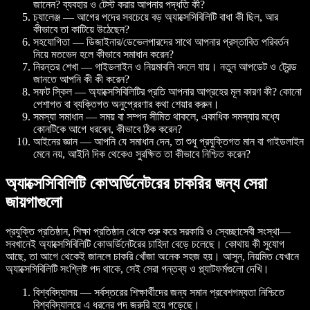
জানেন? ব্যবহার ও টেস্ট করার আপনার পদ্ধতি কী?
চ্যালেঞ্জ — আগের পদের সবচেয়ে বড় অ্যাক্সেসিবিলিটি বাধা কী ছিল, আর
কীভাবে তা কাটিয়ে উঠেছেন?
সহযোগিতা — ডিজাইনার/ডেভেলপারদের সাথে আপনার প্রস্তাবিত পরিবর্তন
নিয়ে মতভেদ হলে কীভাবে সমাধান করেন?
নিরন্তর শেখা — গাইডলাইন ও নিয়মাবলি বদলে যায়। নতুন আপডেট ও ট্রেন্ড
জানতে আপনি কী কী করেন?
সফট স্কিল — অ্যাক্সেসিবিলিটির প্রতি আপনার আগ্রহের মূল কারণ কী? কোনো
পেশাগত বা ব্যক্তিগত অনুপ্রেরণার কথা শেয়ার করুন।
সমস্যা সমাধান — সময় বা সম্পদ সীমিত থাকলে, একাধিক সমস্যার মধ্যে
কোনটিকে আগে ধরবেন, কীভাবে ঠিক করেন?
আইনের জ্ঞান — আপনি যে সমাধান দেন, তা শুধু প্রযুক্তিগত মান বা গাইডলাইন
মেনে নয়, আইনি দিক থেকেও সুরক্ষিত তা কীভাবে নিশ্চিত করেন?
অ্যাক্সেসিবিলিটি কোঅর্ডিনেটরের চাকরির জন্য সেরা
জায়গাগুলো
প্রযুক্তি প্রতিষ্ঠান, শিক্ষা প্রতিষ্ঠান থেকে শুরু করে সরকারি ও স্বেচ্ছাসেবী সংস্থা—
সবখানেই অ্যাক্সেসিবিলিটি কোঅর্ডিনেটরের চাহিদা বেড়ে চলেছে। কোথায় কী সুযোগ
আছে, তা আগে থেকেই জানলে চাকরি খোঁজা অনেক সহজ হয়। আসুন, নিয়মিত যেখানে
অ্যাক্সেসিবিলিটি সংশ্লিষ্ট পদ থাকে, সেই সেরা গন্তব্য ও প্ল্যাটফর্মগুলো দেখি।
বিশ্ববিদ্যালয় — সর্বস্তরের শিক্ষার্থীদের জন্য সমান প্রবেশগম্যতা নিশ্চিতে
বিশ্ববিদ্যালয়ে এ ধরনের পদ জরুরি হয়ে পড়েছে।