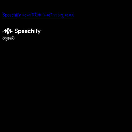
Speechify ভয়েস টাইপিং ডিকটেশন চালু করেছে
ভয়েস টাইপিং দিয়ে ৫ গুণ দ্রুত লিখুন
প্রোডাক্ট
আরও জানুন