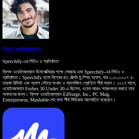
ক্লিফ ওয়েইৎজম্যান
Speechify-এর সিইও ও প্রতিষ্ঠাতা
ক্লিফ ওয়েইৎজম্যান ডিসলেক্সিয়ার পক্ষে সোচ্চার এবং Speechify-এর সিইও ও
প্রতিষ্ঠাতা। Speechify হলো বিশ্বের #1 টেক্সট-টু-স্পিচ অ্যাপ, যার ১,০০,০০০+ ৫-
তারকা রিভিউ এবং অ্যাপ স্টোরে সংবাদ ও ম্যাগাজিন শ্রেণিতে শীর্ষ স্থান। ২০১৭ সালে,
ওয়েইৎজম্যান Forbes 30 Under 30-এ ছিলেন, ওয়েব আরও সহজলভ্য করতে তার
অবদানের জন্য। ক্লিফ ওয়েইৎজম্যান EdSurge, Inc., PC Mag,
Entrepreneur, Mashable-সহ নানা শীর্ষ মিডিয়ায় আলোচিত হয়েছেন।