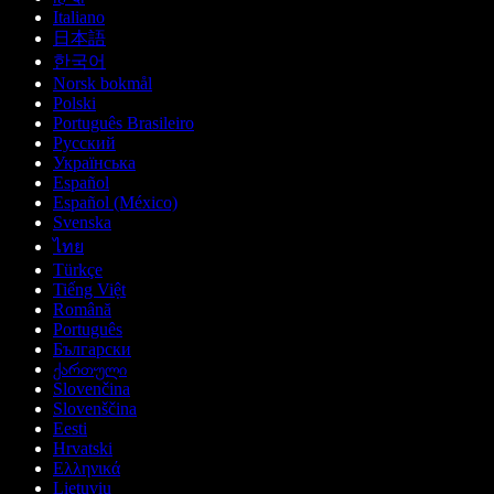
Italiano
日本語
한국어
Norsk bokmål
Polski
Português Brasileiro
Русский
Українська
Español
Español (México)
Svenska
ไทย
Türkçe
Tiếng Việt
Română
Português
Български
ქართული
Slovenčina
Slovenščina
Eesti
Hrvatski
Ελληνικά
Lietuvių