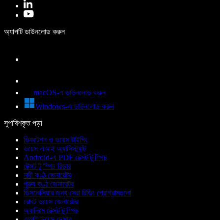
অ্যাপটি ডাউনলোড করুন
macOS-এ ডাউনলোড করুন
Windows-এ ডাউনলোড করুন
সুপারিশকৃত পড়া
ডিকটেশন ও ভয়েস টাইপিং
ভয়েস এআই অ্যাসিস্ট্যান্ট
Android-এ PDF টেক্সট টু স্পিচ
টেক্সট টু স্পিচ রিডার
নারী কণ্ঠ জেনারেটর
পুরুষ কণ্ঠ জেনারেটর
ডিসলেক্সিয়ার জন্য সেরা রিডিং প্রোগ্রামগুলো
রোবট ভয়েস জেনারেটর
অ্যানিমে টেক্সট টু স্পিচ
এআই ভয়েস চেঞ্জার