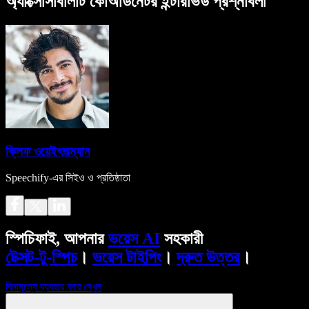
অ্যাক্সেসিবিলিটি কোঅর্ডিনেটর ইন্টারভিউ প্রশ্নাবলী
ক্লিফ ওয়েইৎজম্যান
Speechify-এর সিইও ও প্রতিষ্ঠাতা
স্পিচিফাই, আপনার
ভয়েস AI
সহকারী
টেক্সট-টু-স্পিচ
।
ভয়েস টাইপিং
।
দ্রুত উত্তর
।
বিনামূল্যে ব্যবহার করে দেখুন