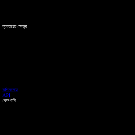
ব্যবহারের ক্ষেত্র
ডাউনলোড
API
কোম্পানি