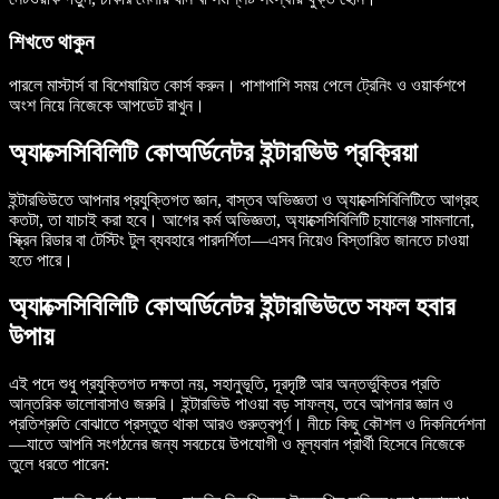
শিখতে থাকুন
পারলে মাস্টার্স বা বিশেষায়িত কোর্স করুন। পাশাপাশি সময় পেলে ট্রেনিং ও ওয়ার্কশপে
অংশ নিয়ে নিজেকে আপডেট রাখুন।
অ্যাক্সেসিবিলিটি কোঅর্ডিনেটর ইন্টারভিউ প্রক্রিয়া
ইন্টারভিউতে আপনার প্রযুক্তিগত জ্ঞান, বাস্তব অভিজ্ঞতা ও অ্যাক্সেসিবিলিটিতে আগ্রহ
কতটা, তা যাচাই করা হবে। আগের কর্ম অভিজ্ঞতা, অ্যাক্সেসিবিলিটি চ্যালেঞ্জ সামলানো,
স্ক্রিন রিডার বা টেস্টিং টুল ব্যবহারে পারদর্শিতা—এসব নিয়েও বিস্তারিত জানতে চাওয়া
হতে পারে।
অ্যাক্সেসিবিলিটি কোঅর্ডিনেটর ইন্টারভিউতে সফল হবার
উপায়
এই পদে শুধু প্রযুক্তিগত দক্ষতা নয়, সহানুভূতি, দূরদৃষ্টি আর অন্তর্ভুক্তির প্রতি
আন্তরিক ভালোবাসাও জরুরি। ইন্টারভিউ পাওয়া বড় সাফল্য, তবে আপনার জ্ঞান ও
প্রতিশ্রুতি বোঝাতে প্রস্তুত থাকা আরও গুরুত্বপূর্ণ। নীচে কিছু কৌশল ও দিকনির্দেশনা
—যাতে আপনি সংগঠনের জন্য সবচেয়ে উপযোগী ও মূল্যবান প্রার্থী হিসেবে নিজেকে
তুলে ধরতে পারেন: