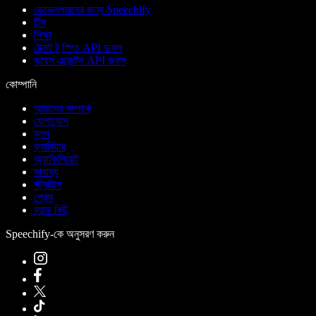
ডেভেলপারদের জন্য Speechify
টিম
শিক্ষা
টেক্সট টু স্পিচ API ডকস
ভয়েস এজেন্টস API ডকস
কোম্পানি
আমাদের সম্পর্কে
যোগাযোগ
ব্লগ
ক্যারিয়ার
অ্যাফিলিয়েট
সাহায্য
স্ট্যাটাস
প্রেস
ব্র্যান্ড কিট
Speechify-কে অনুসরণ করুন