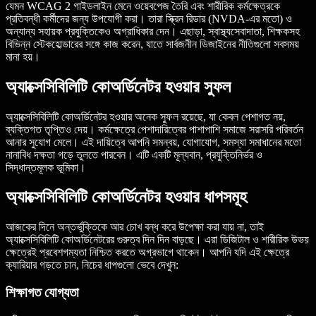
যেমন WCAG 2 গাইডলাইন মেনে ওয়েবপেজ তৈরি এবং শারীরিক কর্মক্ষেত্রকে
প্রতিবন্ধী কর্মীদের জন্য উপযোগী করা। তারা স্ক্রিন রিডার (NVDA-এর মতো) ও
অন্যান্য সহায়ক প্রযুক্তিকেও অগ্রাধিকার দেন। এছাড়া, স্বাস্থ্যসেবাদাতা, শিক্ষকসহ
বিভিন্ন স্টেকহোল্ডারের সঙ্গে কাজ করেন, যাতে সার্বজনীন ডিজাইনের নীতিগুলো সবসময়
মানা হয়।
অ্যাক্সেসিবিলিটি কোঅর্ডিনেটর হওয়ার সুফল
অ্যাক্সেসিবিলিটি কোঅর্ডিনেটর হওয়ার অনেক সুফল রয়েছে, যা কেবল পেশাগত নয়,
ব্যক্তিগত তৃপ্তিও দেয়। কর্মক্ষেত্রে পেশাদারিত্বের পাশাপাশি সমাজে সরাসরি পরিবর্তন
আনার সুযোগ মেলে। এই দায়িত্বে আপনি সমন্বয়, যোগাযোগ, সমস্যা সমাধানের মতো
নানাবিধ দক্ষতা গড়ে তুলতে পারবেন। এটি একটি মূল্যবান, প্রযুক্তিনির্ভর ও
সিদ্ধান্তমূলক ভূমিকা।
অ্যাক্সেসিবিলিটি কোঅর্ডিনেটর হওয়ার ধাপসমূহ
আজকের দিনে অন্তর্ভুক্তিকে আর চোখ বন্ধ করে উপেক্ষা করা যায় না, তাই
অ্যাক্সেসিবিলিটি কোঅর্ডিনেটরের গুরুত্ব দিন দিন বাড়ছে। এরা ডিজিটাল ও শারীরিক উভয়
ক্ষেত্রেই প্রবেশগম্যতা নিশ্চিত করতে অগ্রভাগে থাকেন। আপনি যদি এই ক্ষেত্রে
ক্যারিয়ার গড়তে চান, নিচের ধাপগুলো ভেবে দেখুন:
শিক্ষাগত যোগ্যতা