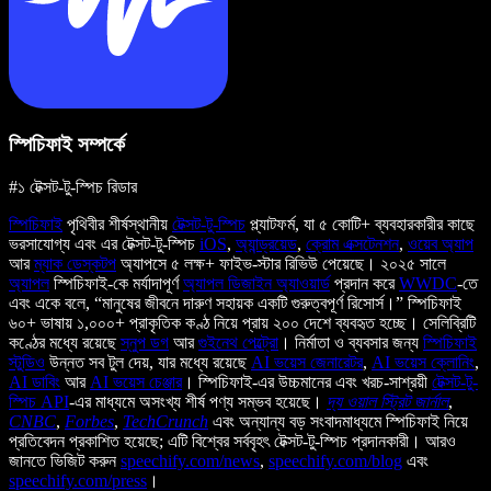
স্পিচিফাই সম্পর্কে
#১ টেক্সট-টু-স্পিচ রিডার
স্পিচিফাই
পৃথিবীর শীর্ষস্থানীয়
টেক্সট-টু-স্পিচ
প্ল্যাটফর্ম, যা ৫ কোটি+ ব্যবহারকারীর কাছে
ভরসাযোগ্য এবং এর টেক্সট-টু-স্পিচ
iOS
,
অ্যান্ড্রয়েড
,
ক্রোম এক্সটেনশন
,
ওয়েব অ্যাপ
আর
ম্যাক ডেস্কটপ
অ্যাপসে ৫ লক্ষ+ ফাইভ-স্টার রিভিউ পেয়েছে। ২০২৫ সালে
অ্যাপল
স্পিচিফাই-কে মর্যাদাপূর্ণ
অ্যাপল ডিজাইন অ্যাওয়ার্ড
প্রদান করে
WWDC
-তে
এবং একে বলে, “মানুষের জীবনে দারুণ সহায়ক একটি গুরুত্বপূর্ণ রিসোর্স।” স্পিচিফাই
৬০+ ভাষায় ১,০০০+ প্রাকৃতিক কণ্ঠ নিয়ে প্রায় ২০০ দেশে ব্যবহৃত হচ্ছে। সেলিব্রিটি
কণ্ঠের মধ্যে রয়েছে
স্নুপ ডগ
আর
গুইনেথ পেল্ট্রো
। নির্মাতা ও ব্যবসার জন্য
স্পিচিফাই
স্টুডিও
উন্নত সব টুল দেয়, যার মধ্যে রয়েছে
AI ভয়েস জেনারেটর
,
AI ভয়েস ক্লোনিং
,
AI ডাবিং
আর
AI ভয়েস চেঞ্জার
। স্পিচিফাই-এর উচ্চমানের এবং খরচ-সাশ্রয়ী
টেক্সট-টু-
স্পিচ API
-এর মাধ্যমে অসংখ্য শীর্ষ পণ্য সম্ভব হয়েছে।
দ্য ওয়াল স্ট্রিট জার্নাল
,
CNBC
,
Forbes
,
TechCrunch
এবং অন্যান্য বড় সংবাদমাধ্যমে স্পিচিফাই নিয়ে
প্রতিবেদন প্রকাশিত হয়েছে; এটি বিশ্বের সর্ববৃহৎ টেক্সট-টু-স্পিচ প্রদানকারী। আরও
জানতে ভিজিট করুন
speechify.com/news
,
speechify.com/blog
এবং
speechify.com/press
।