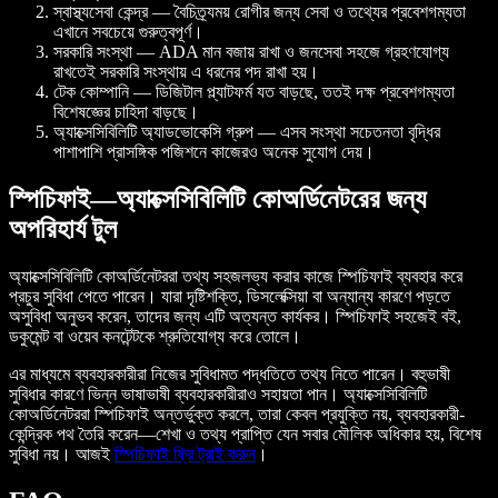
স্বাস্থ্যসেবা কেন্দ্র — বৈচিত্র্যময় রোগীর জন্য সেবা ও তথ্যের প্রবেশগম্যতা
এখানে সবচেয়ে গুরুত্বপূর্ণ।
সরকারি সংস্থা — ADA মান বজায় রাখা ও জনসেবা সহজে গ্রহণযোগ্য
রাখতেই সরকারি সংস্থায় এ ধরনের পদ রাখা হয়।
টেক কোম্পানি — ডিজিটাল প্ল্যাটফর্ম যত বাড়ছে, ততই দক্ষ প্রবেশগম্যতা
বিশেষজ্ঞের চাহিদা বাড়ছে।
অ্যাক্সেসিবিলিটি অ্যাডভোকেসি গ্রুপ — এসব সংস্থা সচেতনতা বৃদ্ধির
পাশাপাশি প্রাসঙ্গিক পজিশনে কাজেরও অনেক সুযোগ দেয়।
স্পিচিফাই—অ্যাক্সেসিবিলিটি কোঅর্ডিনেটরের জন্য
অপরিহার্য টুল
অ্যাক্সেসিবিলিটি কোঅর্ডিনেটররা তথ্য সহজলভ্য করার কাজে স্পিচিফাই ব্যবহার করে
প্রচুর সুবিধা পেতে পারেন। যারা দৃষ্টিশক্তি, ডিসলেক্সিয়া বা অন্যান্য কারণে পড়তে
অসুবিধা অনুভব করেন, তাদের জন্য এটি অত্যন্ত কার্যকর। স্পিচিফাই সহজেই বই,
ডকুমেন্ট বা ওয়েব কনটেন্টকে শ্রুতিযোগ্য করে তোলে।
এর মাধ্যমে ব্যবহারকারীরা নিজের সুবিধামত পদ্ধতিতে তথ্য নিতে পারেন। বহুভাষী
সুবিধার কারণে ভিন্ন ভাষাভাষী ব্যবহারকারীরাও সহায়তা পান। অ্যাক্সেসিবিলিটি
কোঅর্ডিনেটররা স্পিচিফাই অন্তর্ভুক্ত করলে, তারা কেবল প্রযুক্তি নয়, ব্যবহারকারী-
কেন্দ্রিক পথ তৈরি করেন—শেখা ও তথ্য প্রাপ্তি যেন সবার মৌলিক অধিকার হয়, বিশেষ
সুবিধা নয়। আজই
স্পিচিফাই ফ্রি ট্রাই করুন
।