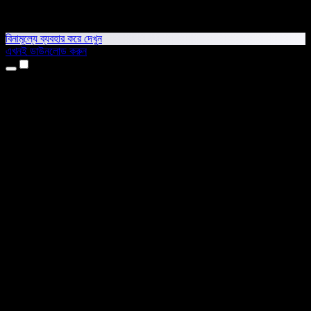
বিনামূল্যে ব্যবহার করে দেখুন
এখনই ডাউনলোড করুন
প্রোডাক্ট
টেক্সট টু স্পিচ
আইফোন ও আইপ্যাড অ্যাপ
অ্যান্ড্রয়েড অ্যাপ
ক্রোম এক্সটেনশন
এজ এক্সটেনশন
ওয়েব অ্যাপ
ম্যাক অ্যাপ
উইন্ডোজ অ্যাপ
এআই ভয়েস জেনারেটর