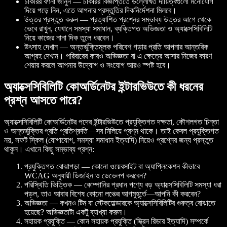
চাকরির বর্ণনা জানুন — চাকরির বিজ্ঞপ্তিতে উল্লেখিত দায়িত্বগুলো মনোযোগ
দিয়ে পড়ে নিন, এতে আপনার প্রস্তুতির দিকনির্দেশনা মিলবে।
উত্তর প্রস্তুত করুন — প্রত্যাশিত প্রশ্নের সম্ভাব্য উত্তর আগে থেকে
ভেবে রাখুন, যেখানে সমস্যা সমাধান, ব্যক্তিগত অভিজ্ঞতা ও অ্যাক্সেসিবিলিটি
নিয়ে কাজের নানা দিক তুলে ধরবেন।
উৎসাহ দেখান — অন্তর্ভুক্তিমূলক পরিবেশ গড়ার প্রতি আপনার আন্তরিক
আগ্রহ দেখান। পরিবারের কারও অভিজ্ঞতা বা এ ক্ষেত্রে আসার নিজের কারণ
শেয়ার করলে আপনার উদ্যোগ ও সংযোগ আরও স্পষ্ট হবে।
অ্যাক্সেসিবিলিটি কোঅর্ডিনেটর ইন্টারভিউতে কী ধরনের
প্রশ্ন আসতে পারে?
অ্যাক্সেসিবিলিটি কোঅর্ডিনেটর পদের ইন্টারভিউতে প্রযুক্তিগত দক্ষতা, কৌশলগত চিন্তা
ও অন্তর্ভুক্তির প্রতি প্রতিশ্রুতি—সব মিলিয়ে প্রশ্ন থাকে। তাই কেবল প্রযুক্তিগত
নয়, সফট স্কিল (যোগাযোগ, সমস্যা সমাধান ইত্যাদি) নিয়েও প্রশ্নের জন্য প্রস্তুত
থাকুন। এখানে কিছু সম্ভাব্য প্রশ্ন:
প্রযুক্তিগত বোঝাপড়া — কোনো ওয়েবসাইট বা অ্যাপ্লিকেশন কীভাবে
WCAG অনুযায়ী ডিজাইন ও ডেভেলপ করবেন?
পরিস্থিতি ভিত্তিক — কোম্পানির প্রধান পণ্যে বড় অ্যাক্সেসিবিলিটি সমস্যা ধরা
পড়ল, তাও আবার বিশেষ কোনো লঞ্চের আগমুহূর্তে—আপনি কী করবেন?
অভিজ্ঞতা — কখনও টিম বা স্টেকহোল্ডারকে অ্যাক্সেসিবিলিটির গুরুত্ব বোঝাতে
হয়েছে? অভিজ্ঞতাটা একটু ব্যাখ্যা করুন।
সহায়ক প্রযুক্তি — কোন সহায়ক প্রযুক্তি (স্ক্রিন রিডার ইত্যাদি) সম্পর্কে