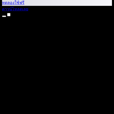
ทดลองใช้ฟรี
ดาวน์โหลดเลย
ผลิตภัณฑ์
แปลงข้อความเป็นเสียง
แอป iPhone และ iPad
แอป Android
ส่วนขยาย Chrome
ส่วนขยาย Edge
เว็บแอป
แอป Mac
แอป Windows