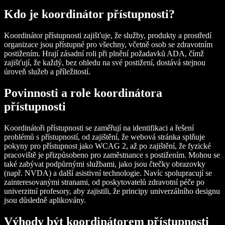
Kdo je koordinátor přístupnosti?
Koordinátor přístupnosti zajišťuje, že služby, produkty a prostředí
organizace jsou přístupné pro všechny, včetně osob se zdravotním
postižením. Hrají zásadní roli při plnění požadavků ADA, čímž
zajišťují, že každý, bez ohledu na své postižení, dostává stejnou
úroveň služeb a příležitostí.
Povinnosti a role koordinátora
přístupnosti
Koordinátoři přístupnosti se zaměřují na identifikaci a řešení
problémů s přístupností, od zajištění, že webová stránka splňuje
pokyny pro přístupnost jako WCAG 2, až po zajištění, že fyzické
pracoviště je přizpůsobeno pro zaměstnance s postižením. Mohou se
také zabývat podpůrnými službami, jako jsou čtečky obrazovky
(např. NVDA) a další asistivní technologie. Navíc spolupracují se
zainteresovanými stranami, od poskytovatelů zdravotní péče po
univerzitní profesory, aby zajistili, že principy univerzálního designu
jsou důsledně aplikovány.
Výhody být koordinátorem přístupnosti