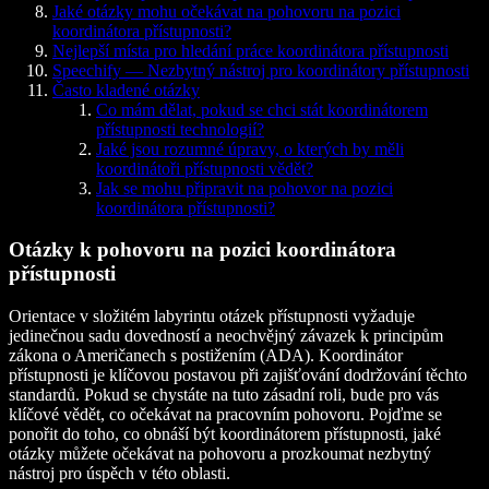
Jaké otázky mohu očekávat na pohovoru na pozici
koordinátora přístupnosti?
Nejlepší místa pro hledání práce koordinátora přístupnosti
Speechify — Nezbytný nástroj pro koordinátory přístupnosti
Často kladené otázky
Co mám dělat, pokud se chci stát koordinátorem
přístupnosti technologií?
Jaké jsou rozumné úpravy, o kterých by měli
koordinátoři přístupnosti vědět?
Jak se mohu připravit na pohovor na pozici
koordinátora přístupnosti?
Otázky k pohovoru na pozici koordinátora
přístupnosti
Orientace v složitém labyrintu otázek přístupnosti vyžaduje
jedinečnou sadu dovedností a neochvějný závazek k principům
zákona o Američanech s postižením (ADA). Koordinátor
přístupnosti je klíčovou postavou při zajišťování dodržování těchto
standardů. Pokud se chystáte na tuto zásadní roli, bude pro vás
klíčové vědět, co očekávat na pracovním pohovoru. Pojďme se
ponořit do toho, co obnáší být koordinátorem přístupnosti, jaké
otázky můžete očekávat na pohovoru a prozkoumat nezbytný
nástroj pro úspěch v této oblasti.