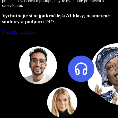
politik a osvědčených postupů, abyste byli dobře připraveni a
sebevědomí.
Vychutnejte si nejpokročilejší AI hlasy, neomezené
soubory a podporu 24/7
Vyzkoušejte zdarma