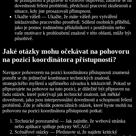
se přístupnosti a připravte si vzorové odpovědi, zaměřte se na
dovednosti řešení problémů, předchozí pracovní zkušenosti a
situace, kdy jste prosazovali přístupnost.
Ukažte vášeň — Ukažte, že máte vášeň pro vytváření
inkluzivního pracovního prostředí. Sdílení osobních příběhů,
jako je pomoc rodinnému příslušníkovi s postižením nebo
vaše motivace k prohloubení znalostí v této oblasti, může být
působivé.
Jaké otázky mohu očekávat na pohovoru
na pozici koordinátora přístupnosti?
Navigace pohovorem na pozici koordinátora přístupnosti znamená
ponořit se do jedinečné kombinace technických znalostí,
strategického myšlení a upřímného závazku k inkluzivitě. Pokud se
připravujete na pohovor na tuto pozici, je důležité být připraven na
řadu otázek, které pokrývají jak technické znalosti, tak měkké
dovednosti, jako jsou interpersonální dovednosti a schopnosti řešení
problémů. Zde je několik potenciálních otázek, které byste mohli na
pohovoru na pozici koordinátora přístupnosti potkat:
Technické porozumění — Jak zajistíte, že webová stránka
nebo aplikace splňuje pokyny WCAG?
Scénářové otázky — Představte si, že najdete kritický