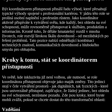
Být koordinátorem přístupnosti přináší řadu výhod, které přesahují
typické výhody spojené s profesionální kariérou. V jádru této role se
prolíná osobní naplnění s profesním růstem. Jako koordinátor
aktivně přispíváte k vytváření světa, kde každý, bez ohledu na své
schopnosti, může rovnoměrně přistupovat k službám, produktům a
informacím. Kromě toho, že děláte hmatatelný rozdíl v mnoha
životech, role rozvíjí širokou škálu dovedností - od mezilidských po
řešení problémů. Tato pozice nabízí odměňující kombinaci
technických znalostí, komunikačních dovedností a hlubokého
smyslu pro obhajobu.
Kroky k tomu, stát se koordinátorem
přístupnosti
Ve světě, kde inkluzivita již není volbou, ale nutností, se role
koordinátora přístupnosti objevuje jako maják změny. Tito jedinci
stojí v čele vytváření prostorů - jak digitálních, tak fyzických - které
jsou univerzálně přístupné, zajišťujíce, že žádný jedinec, bez ohledu
na své schopnosti, nezůstane pozadu. Zde jsou kroky, které byste
mohli zvážit, pokud se chcete dostat do této transformační oblasti:
Vzdělání