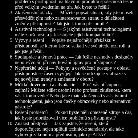
problém s přístupností na hlavním produktu společnosti těsně
před velkým uvedením na trh. Jak byste to řešili?
Zkušenostní otázky — Můžete popsat situaci, kdy jste museli
přesvědčit tým nebo zainteresovanou stranu o důležitosti
změn v přístupnosti? Jak jste k tomu přistoupili?
Asistivní technologie — S jakými asistivními technologiemi
máte zkušenosti a jak testujete jejich kompatibilitu?
Výzvy a řešení — Popište nejnáročnější překážku v
přístupnosti, se kterou jste se setkali ve své předchozí roli, a
jak jste ji řešili.
Spolupráce a týmová práce — Jak řešíte neshody s designéry
nebo vývojáři při navrhování úprav pro přístupnost?
Nepřetržité učení — Pokyny a osvědčené postupy v oblasti
přístupnosti se časem vyvíjejí. Jak se udržujete v obraze s
nejnovějšími trendy a změnami v oboru?
Měkké dovednosti a advokacie — Proč vás přístupnost
zajímá? Můžete sdílet osobní nebo profesní zkušenost, která
vás k tomu vede? Nebo jaké máte zkušenosti s asistivními
technologiemi, jako jsou čtečky obrazovky nebo alternativní
nástroje?
Řešení problémů — Pokud byste měli omezené zdroje a čas,
jak byste prioritizovali více problémů s přístupností?
Znalost předpisů — Jak zajistíte, že řešení, která
doporučujete, nejen splňují technické standardy, ale také
vyhovují zákonům a předpisům, jako je ADA?