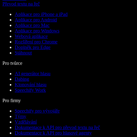
Převod textu na řeč
Aplikace pro iPhone a iPad
Aplikace pro Android
Aplikace pro Mac
Aplikace pro Windows
Webová aplikace
Rozšíření pro Chrome
Doplněk pro Edge
Stáhnout
Pro tvůrce
AI generátor hlasu
Dabing
Klonování hlasu
Speechify Work
Pro firmy
Speechify pro vývojáře
Týmy
Vzdělávání
Dokumentace k API pro převod textu na řeč
Dokumentace k API pro hlasové agenty