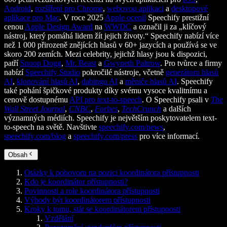
Android
,
rozšíření pro Chrome
,
webovou aplikaci
a
desktopové
aplikace pro Mac
. V roce 2025
Apple ocenil
Speechify prestižní
cenou
Apple Design Award
na
WWDC
a označil ji za „klíčový
nástroj, který pomáhá lidem žít jejich životy.“ Speechify nabízí více
než 1 000 přirozeně znějících hlasů v 60+ jazycích a používá se ve
skoro 200 zemích. Mezi celebrity, jejichž hlasy jsou k dispozici,
patří
Snoop Dogg
,
Mr. Beast
a
Gwyneth Paltrow
. Pro tvůrce a firmy
nabízí
Speechify Studio
pokročilé nástroje, včetně
generátoru hlasů
AI
,
klonování hlasů AI
,
dabingu AI
a
měniče hlasů AI
. Speechify
také pohání špičkové produkty díky svému vysoce kvalitnímu a
cenově dostupnému
API pro text-to-speech
. O Speechify psali v
The
Wall Street Journal
,
CNBC
,
Forbes
,
TechCrunch
a dalších
významných médiích. Speechify je největším poskytovatelem text-
to-speech na světě. Navštivte
speechify.com/news
,
speechify.com/blog
a
speechify.com/press
pro více informací.
Obsah
Otázky k pohovoru na pozici koordinátora přístupnosti
Kdo je koordinátor přístupnosti?
Povinnosti a role koordinátora přístupnosti
Výhody být koordinátorem přístupnosti
Kroky k tomu, stát se koordinátorem přístupnosti
Vzdělání