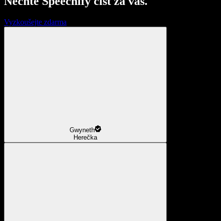
Nechte Speechify číst za vás.
Vyzkoušejte zdarma
Gwyneth
Herečka