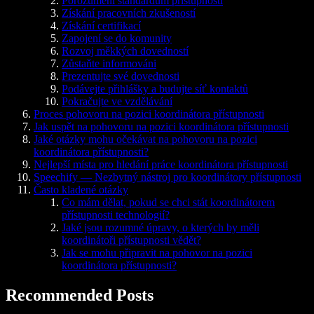
Porozumění standardům přístupnosti
Získání pracovních zkušeností
Získání certifikací
Zapojení se do komunity
Rozvoj měkkých dovedností
Zůstaňte informováni
Prezentujte své dovednosti
Podávejte přihlášky a budujte síť kontaktů
Pokračujte ve vzdělávání
Proces pohovoru na pozici koordinátora přístupnosti
Jak uspět na pohovoru na pozici koordinátora přístupnosti
Jaké otázky mohu očekávat na pohovoru na pozici
koordinátora přístupnosti?
Nejlepší místa pro hledání práce koordinátora přístupnosti
Speechify — Nezbytný nástroj pro koordinátory přístupnosti
Často kladené otázky
Co mám dělat, pokud se chci stát koordinátorem
přístupnosti technologií?
Jaké jsou rozumné úpravy, o kterých by měli
koordinátoři přístupnosti vědět?
Jak se mohu připravit na pohovor na pozici
koordinátora přístupnosti?
Recommended Posts