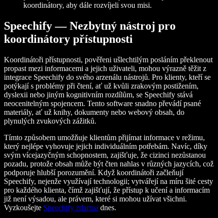
koordinátory, aby dále rozvíjeli svou misi.
Speechify — Nezbytný nástroj pro
koordinátory přístupnosti
Koordinátoři přístupnosti, pověřeni ušlechtilým posláním překlenout
propast mezi informacemi a jejich uživateli, mohou výrazně těžit z
integrace Speechify do svého arzenálu nástrojů. Pro klienty, kteří se
potýkají s problémy při čtení, ať už kvůli zrakovým postižením,
dyslexii nebo jiným kognitivním rozdílům, se Speechify stává
neocenitelným spojencem. Tento software snadno převádí psané
materiály, ať už knihy, dokumenty nebo webový obsah, do
plynulých zvukových zážitků.
Tímto způsobem umožňuje klientům přijímat informace v režimu,
který nejlépe vyhovuje jejich individuálním potřebám. Navíc, díky
svým vícejazyčným schopnostem, zajišťuje, že cizinci nezůstanou
pozadu, protože obsah může být čten nahlas v různých jazycích, což
podporuje hlubší porozumění. Když koordinátoři začleňují
Speechify, nejenže využívají technologii; vytvářejí na míru šité cesty
pro každého klienta, čímž zajišťují, že přístup k učení a informacím
již není výsadou, ale právem, které si mohou užívat všichni.
Vyzkoušejte
Speechify zdarma
dnes.