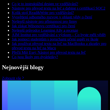
Co je to instruktážní design ve vzdělávání?
Nástroje pro převod textu na řeč a dabing s certifikací SOC2
Kolik stojí Read&Write pro vzdělávání?
Vysvětlení odborného rozvoje v oblasti vědy o čtení
Nejlepší nástroje pro přístupnost pro firmy
Jak získat Wilsonovu certifikaci pro čtení
Nejlepší průvodce Learning Ally a recenze
AIM Institut pro vzdělávání a výzkum – Co byste měli vědět
Jak pomoci studentům s poruchami učení uspět ve škole
Jak používat převod textu na řeč na MacBooku a zkratky pro
převod textu na řeč na Macu
Přečti Můj Esej: Nástroj pro převod textu na řeč
Co jsou školy pro dyslektiky?
Nejnovější blogy
Zobrazit vše