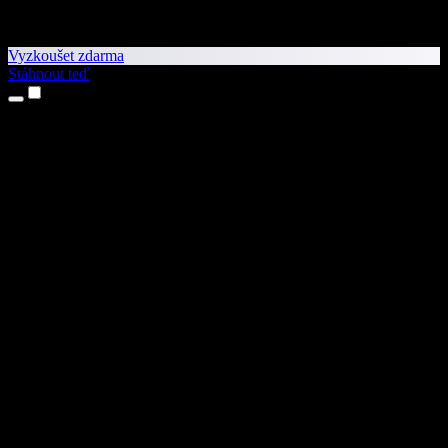
Vyzkoušet zdarma
Stáhnout teď
Produkty
Převod textu na řeč
Aplikace pro iPhone a iPad
Aplikace pro Android
Rozšíření pro Chrome
Rozšíření pro Edge
Webová aplikace
Aplikace pro Mac
Aplikace pro Windows