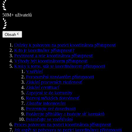
50M+ uživatelů
Obsah
Otázky k pohovoru na pozici koordinátora přístupnosti
Kdo je koordinátor přístupnosti?
Povinnosti a role koordinátora přístupnosti
Výhody být koordinátorem přístupnosti
Kroky k tomu, stát se koordinátorem přístupnosti
Vzdělání
Porozumění standardům přístupnosti
Získání pracovních zkušeností
Získání certifikací
Zapojení se do komunity
Rozvoj měkkých dovedností
Zůstaňte informováni
Prezentujte své dovednosti
Podávejte přihlášky a budujte síť kontaktů
Pokračujte ve vzdělávání
Proces pohovoru na pozici koordinátora přístupnosti
Jak uspět na pohovoru na pozici koordinátora přístupnosti