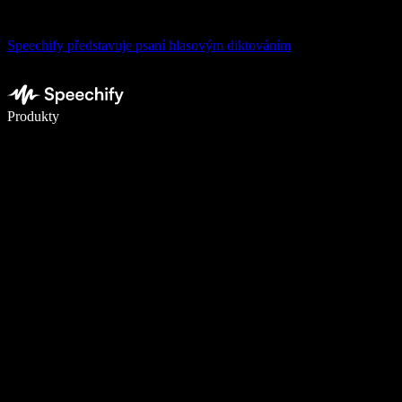
Speechify představuje psaní hlasovým diktováním
Pište 5× rychleji pomocí hlasového diktování
Produkty
Zjistit více