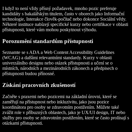
I když to není vždy přísný požadavek, mnoho pozic preferuje
kandidáty s bakalářským titulem, často v oborech jako Informační
technologie, Interakce člověk-počítač nebo dokonce Sociální vědy.
Některé instituce nabízejí specifické kurzy nebo certifikace v oblasti
přístupnosti, které vám mohou poskytnout výhodu.
Porozumění standardům přístupnosti
Seznamte se s ADA a Web Content Accessibility Guidelines
(WCAG) a dalšími relevantními standardy. Kurzy v oblasti
univerzálního designu nebo otázek přístupnosti a učení se o
místních, národních a mezinárodních zákonech a předpisech o
přístupnosti budou přínosné.
Získání pracovních zkušeností
Začněte s praxemi nebo pozicemi na základní úrovni, které se
zaměřují na přístupnost nebo inkluzivitu, jako jsou pozice
koordinátora pro osoby se zdravotním postižením. Můžete také
zvážit role v příbuzných oblastech, jako je UX/UI design, IT nebo
služby pro osoby se zdravotním postižením, které se často prolínají s
otázkami přístupnosti.