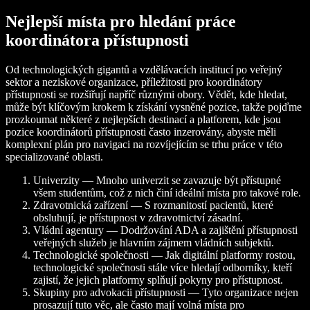
Nejlepší místa pro hledání práce
koordinátora přístupnosti
Od technologických gigantů a vzdělávacích institucí po veřejný
sektor a neziskové organizace, příležitosti pro koordinátory
přístupnosti se rozšiřují napříč různými obory. Vědět, kde hledat,
může být klíčovým krokem k získání vysněné pozice, takže pojďme
prozkoumat některé z nejlepších destinací a platforem, kde jsou
pozice koordinátorů přístupnosti často inzerovány, abyste měli
komplexní plán pro navigaci na rozvíjejícím se trhu práce v této
specializované oblasti.
Univerzity — Mnoho univerzit se zavazuje být přístupné
všem studentům, což z nich činí ideální místa pro takové role.
Zdravotnická zařízení — S rozmanitostí pacientů, které
obsluhují, je přístupnost v zdravotnictví zásadní.
Vládní agentury — Dodržování ADA a zajištění přístupnosti
veřejných služeb je hlavním zájmem vládních subjektů.
Technologické společnosti — Jak digitální platformy rostou,
technologické společnosti stále více hledají odborníky, kteří
zajistí, že jejich platformy splňují pokyny pro přístupnost.
Skupiny pro advokacii přístupnosti — Tyto organizace nejen
prosazují tuto věc, ale často mají volná místa pro