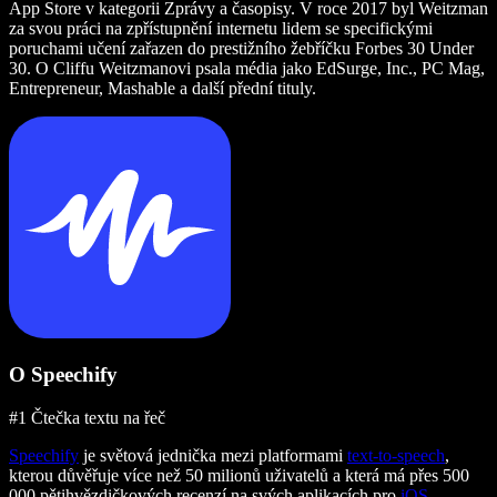
App Store v kategorii Zprávy a časopisy. V roce 2017 byl Weitzman
za svou práci na zpřístupnění internetu lidem se specifickými
poruchami učení zařazen do prestižního žebříčku Forbes 30 Under
30. O Cliffu Weitzmanovi psala média jako EdSurge, Inc., PC Mag,
Entrepreneur, Mashable a další přední tituly.
O Speechify
#1 Čtečka textu na řeč
Speechify
je světová jednička mezi platformami
text-to-speech
,
kterou důvěřuje více než 50 milionů uživatelů a která má přes 500
000 pětihvězdičkových recenzí na svých aplikacích pro
iOS
,