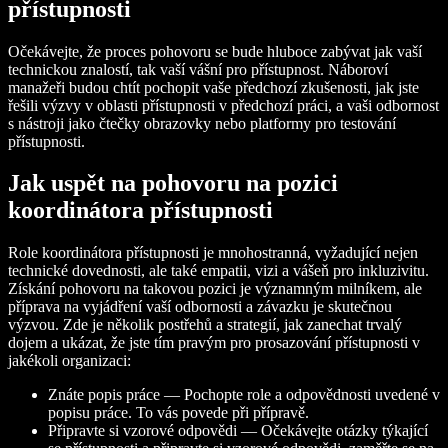
přístupnosti
Očekávejte, že proces pohovoru se bude hluboce zabývat jak vaší
technickou znalostí, tak vaší vášní pro přístupnost. Náboroví
manažeři budou chtít pochopit vaše předchozí zkušenosti, jak jste
řešili výzvy v oblasti přístupnosti v předchozí práci, a vaši odbornost
s nástroji jako čtečky obrazovky nebo platformy pro testování
přístupnosti.
Jak uspět na pohovoru na pozici
koordinátora přístupnosti
Role koordinátora přístupnosti je mnohostranná, vyžadující nejen
technické dovednosti, ale také empatii, vizi a vášeň pro inkluzivitu.
Získání pohovoru na takovou pozici je významným milníkem, ale
příprava na vyjádření vaší odbornosti a závazku je skutečnou
výzvou. Zde je několik postřehů a strategií, jak zanechat trvalý
dojem a ukázat, že jste tím pravým pro prosazování přístupnosti v
jakékoli organizaci:
Znáte popis práce — Pochopte role a odpovědnosti uvedené v
popisu práce. To vás povede při přípravě.
Připravte si vzorové odpovědi — Očekávejte otázky týkající