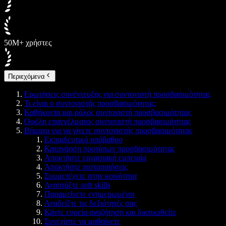
50M+ χρήστες
Περιεχόμενα
Ερωτήσεις συνέντευξης για συντονιστή προσβασιμότητας
Τι είναι ο συντονιστής προσβασιμότητας;
Καθήκοντα και ρόλος συντονιστή προσβασιμότητας
Οφέλη επαγγέλματος συντονιστή προσβασιμότητας
Βήματα για να γίνετε συντονιστής προσβασιμότητας
Εκπαιδευτικό υπόβαθρο
Κατανόηση προτύπων προσβασιμότητας
Αποκτήστε εργασιακή εμπειρία
Αποκτήστε πιστοποιήσεις
Συμμετέχετε στην κοινότητα
Αναπτύξτε soft skills
Παραμείνετε ενημερωμένοι
Αναδείξτε τις δεξιότητές σας
Κάντε ευρεία αναζήτηση και δικτυωθείτε
Συνεχίστε να μαθαίνετε