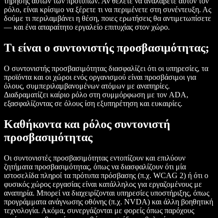
τήρησης αυτών των προτύπων. Αν θέλετε να αναλάβετε αυτόν τον
ρόλο, είναι κρίσιμο να ξέρετε τι να περιμένετε στη συνέντευξη. Ας
δούμε τι περιλαμβάνει η θέση, ποιες ερωτήσεις θα αντιμετωπίσετε
— και ένα απαραίτητο εργαλείο επιτυχίας στον χώρο.
Τι είναι ο συντονιστής προσβασιμότητας;
Ο συντονιστής προσβασιμότητας διασφαλίζει ότι οι υπηρεσίες, τα
προϊόντα και οι χώροι ενός οργανισμού είναι προσβάσιμοι για
όλους, συμπεριλαμβανομένων ατόμων με αναπηρίες.
Διαδραματίζει καίριο ρόλο στη συμμόρφωση με τον ADA,
εξασφαλίζοντας σε όλους ίση εξυπηρέτηση και ευκαιρίες.
Καθήκοντα και ρόλος συντονιστή
προσβασιμότητας
Οι συντονιστές προσβασιμότητας εντοπίζουν και επιλύουν
ζητήματα προσβασιμότητας, όπως να διασφαλίζουν ότι μία
ιστοσελίδα πληροί τα πρότυπα πρόσβασης (π.χ. WCAG 2) ή ότι ο
φυσικός χώρος εργασίας είναι κατάλληλος για εργαζομένους με
αναπηρία. Μπορεί να διαχειρίζονται υπηρεσίες υποστήριξης, όπως
προγράμματα ανάγνωσης οθόνης (π.χ. NVDA) και άλλη βοηθητική
τεχνολογία. Ακόμα, συνεργάζονται με φορείς όπως παρόχους