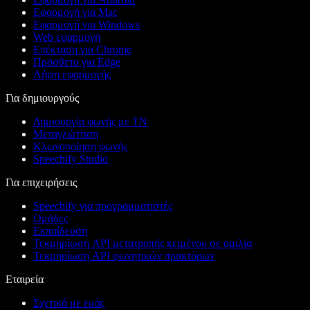
Εφαρμογή για Mac
Εφαρμογή για Windows
Web εφαρμογή
Επέκταση για Chrome
Πρόσθετο για Edge
Λήψη εφαρμογής
Για δημιουργούς
Δημιουργία φωνής με ΤΝ
Μεταγλώττιση
Κλωνοποίηση φωνής
Speechify Studio
Για επιχειρήσεις
Speechify για προγραμματιστές
Ομάδες
Εκπαίδευση
Τεκμηρίωση API μετατροπής κειμένου σε ομιλία
Τεκμηρίωση API φωνητικών πρακτόρων
Εταιρεία
Σχετικά με εμάς