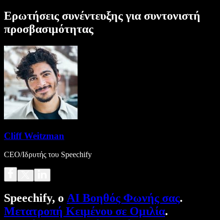
Ερωτήσεις συνέντευξης για συντονιστή
προσβασιμότητας
Cliff Weitzman
CEO/Ιδρυτής του Speechify
Speechify, ο
AI Βοηθός Φωνής σας
.
Μετατροπή Κειμένου σε Ομιλία
.