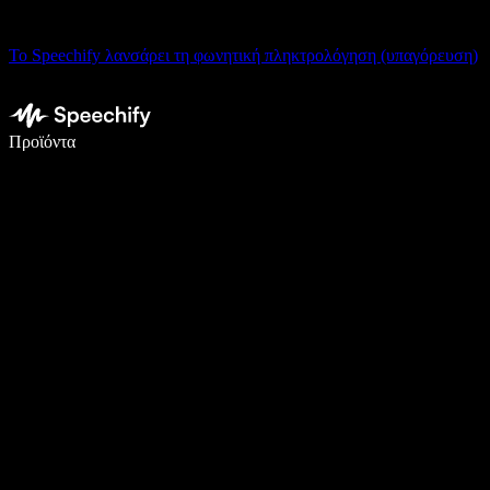
Το Speechify λανσάρει τη φωνητική πληκτρολόγηση (υπαγόρευση)
Γράψτε 5× πιο γρήγορα με φωνητική πληκτρολόγηση
Προϊόντα
Μάθετε περισσότερα