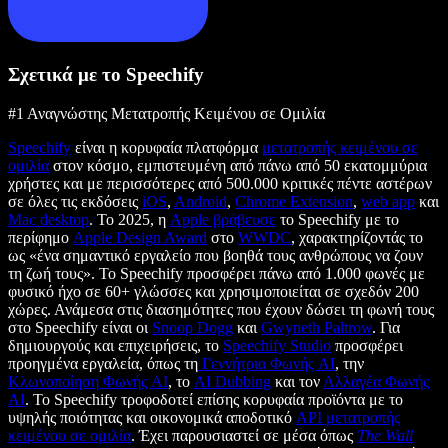
Σχετικά με το Speechify
#1 Αναγνώστης Μετατροπής Κειμένου σε Ομιλία
Speechify
είναι η κορυφαία πλατφόρμα
μετατροπής κειμένου σε
ομιλία
στον κόσμο, εμπιστευμένη από πάνω από 50 εκατομμύρια
χρήστες και με περισσότερες από 500.000 κριτικές πέντε αστέρων
σε όλες τις εκδόσεις
iOS
,
Android
,
Chrome Extension
,
web app
και
Mac desktop
. Το 2025, η
Apple βράβευσε
το Speechify με το
περίφημο
Apple Design Award
στο
WWDC
, χαρακτηρίζοντάς το
ως «ένα σημαντικό εργαλείο που βοηθά τους ανθρώπους να ζουν
τη ζωή τους». Το Speechify προσφέρει πάνω από 1.000 φωνές με
φυσικό ήχο σε 60+ γλώσσες και χρησιμοποιείται σε σχεδόν 200
χώρες. Ανάμεσα στις διασημότητες που έχουν δώσει τη φωνή τους
στο Speechify είναι οι
Snoop Dogg
και
Gwyneth Paltrow
. Για
δημιουργούς και επιχειρήσεις, το
Speechify Studio
προσφέρει
προηγμένα εργαλεία, όπως τη
Γεννήτρια Φωνής AI
, την
Κλωνοποίηση Φωνής AI
, το
AI Dubbing
και τον
Αλλαγέα Φωνής
AI
. Το Speechify τροφοδοτεί επίσης κορυφαία προϊόντα με το
υψηλής ποιότητας και οικονομικά αποδοτικό
API μετατροπής
κειμένου σε ομιλία
. Έχει παρουσιαστεί σε μέσα όπως
The Wall