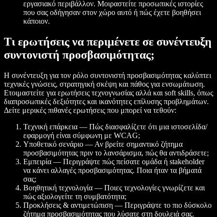
εργασιακό περιβάλλον. Μοιραστείτε προσωπικές ιστορίες
που σας οδήγησαν στον χώρο αυτό ή πώς έχετε βοηθήσει
κάποιον.
Τι ερωτήσεις να περιμένετε σε συνέντευξη
συντονιστή προσβασιμότητας;
Η συνέντευξη για τον ρόλο συντονιστή προσβασιμότητας καλύπτει
τεχνικές γνώσεις, στρατηγική σκέψη και πάθος για ενσωμάτωση.
Ετοιμαστείτε για ερωτήσεις τεχνογνωσίας αλλά και soft skills, όπως
διαπροσωπικές δεξιότητες και ικανότητες επίλυσης προβλημάτων.
Δείτε μερικές πιθανές ερωτήσεις που μπορεί να τεθούν:
Τεχνική επάρκεια — Πώς διασφαλίζετε ότι μια ιστοσελίδα/
εφαρμογή είναι σύμφωνη με WCAG;
Υποθετικό σενάριο — Αν βρείτε σημαντικό ζήτημα
προσβασιμότητας πριν το λανσάρισμα, πώς θα αντιδράσετε;
Εμπειρία — Περιγράψτε πώς πείσατε ομάδα ή stakeholder
να κάνει αλλαγές προσβασιμότητας. Ποια ήταν τα βήματά
σας;
Βοηθητική τεχνολογία — Ποιες τεχνολογίες γνωρίζετε και
πώς αξιολογείτε τη συμβατότητα;
Προκλήσεις & αντιμετώπιση — Περιγράψτε το πιο δύσκολο
ζήτημα προσβασιμότητας που λύσατε στη δουλειά σας.