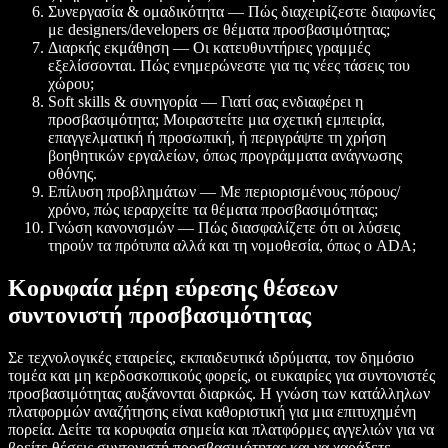
Συνεργασία & ομαδικότητα — Πώς διαχειρίζεστε διαφωνίες
με designers/developers σε θέματα προσβασιμότητας;
Διαρκής εκμάθηση — Οι κατευθυντήριες γραμμές
εξελίσσονται. Πώς ενημερώνεστε για τις νέες τάσεις του
χώρου;
Soft skills & συνηγορία — Γιατί σας ενδιαφέρει η
προσβασιμότητα; Μοιραστείτε μια σχετική εμπειρία,
επαγγελματική ή προσωπική, ή περιγράψτε τη χρήση
βοηθητικών εργαλείων, όπως προγράμματα ανάγνωσης
οθόνης.
Επίλυση προβλημάτων — Με περιορισμένους πόρους/
χρόνο, πώς ιεραρχείτε τα θέματα προσβασιμότητας;
Γνώση κανονισμών — Πώς διασφαλίζετε ότι οι λύσεις
τηρούν τα πρότυπα αλλά και τη νομοθεσία, όπως ο ADA;
Κορυφαία μέρη εύρεσης θέσεων
συντονιστή προσβασιμότητας
Σε τεχνολογικές εταιρείες, εκπαιδευτικά ιδρύματα, τον δημόσιο
τομέα και μη κερδοσκοπικούς φορείς, οι ευκαιρίες για συντονιστές
προσβασιμότητας αυξάνονται διαρκώς. Η γνώση των κατάλληλων
πλατφορμών αναζήτησης είναι καθοριστική για μια επιτυχημένη
πορεία. Δείτε τα κορυφαία σημεία και πλατφόρμες αγγελιών για να
βρείτε θέσεις συντονιστή προσβασιμότητας και να χαράξετε