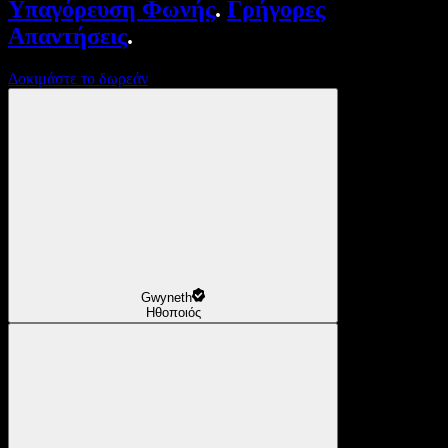
Υπαγόρευση Φωνής
.
Γρήγορες
Απαντήσεις
.
Δοκιμάστε το δωρεάν
Gwyneth
Ηθοποιός