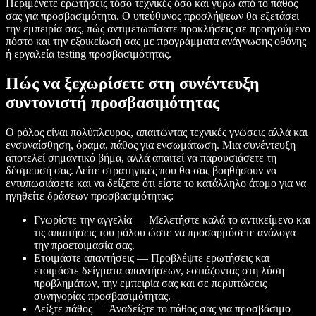
Περιμένετε ερωτήσεις τόσο τεχνικές όσο και γύρω από το πάθος
σας για προσβασιμότητα. Ο υπεύθυνος προσλήψεων θα εξετάσει
την εμπειρία σας, πώς αντιμετωπίσατε προκλήσεις σε προηγούμενο
πόστο και την εξοικείωσή σας με προγράμματα ανάγνωσης οθόνης
ή εργαλεία testing προσβασιμότητας.
Πώς να ξεχωρίσετε στη συνέντευξη
συντονιστή προσβασιμότητας
Ο ρόλος είναι πολύπλευρος, απαιτώντας τεχνικές γνώσεις αλλά και
ενσυναίσθηση, όραμα, πάθος για ενσωμάτωση. Μια συνέντευξη
αποτελεί σημαντικό βήμα, αλλά απαιτεί να παρουσιάσετε τη
δέσμευσή σας. Δείτε στρατηγικές που θα σας βοηθήσουν να
εντυπωσιάσετε και να δείξετε ότι είστε το κατάλληλο άτομο για να
ηγηθείτε δράσεων προσβασιμότητας:
Γνωρίστε την αγγελία — Μελετήστε καλά το αντικείμενο και
τις απαιτήσεις του ρόλου ώστε να προσαρμόσετε ανάλογα
την προετοιμασία σας.
Ετοιμάστε απαντήσεις — Προβλέψτε ερωτήσεις και
ετοιμάστε δείγματα απαντήσεων, εστιάζοντας στη λύση
προβλημάτων, την εμπειρία σας και σε περιπτώσεις
συνηγορίας προσβασιμότητας.
Δείξτε πάθος — Αναδείξτε το πάθος σας για προσβάσιμο