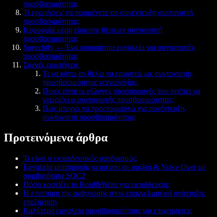
προσβασιμότητας
Τι ερωτήσεις να περιμένετε σε συνέντευξη συντονιστή
προσβασιμότητας;
Κορυφαία μέρη εύρεσης θέσεων συντονιστή
προσβασιμότητας
Speechify — Ένα απαραίτητο εργαλείο για συντονιστές
προσβασιμότητας
Συχνές ερωτήσεις
Τι να κάνω αν θέλω να εργαστώ ως συντονιστής
προσβασιμότητας τεχνολογίας;
Ποιες είναι οι εύλογες προσαρμογές που πρέπει να
γνωρίζει ο συντονιστής προσβασιμότητας;
Πώς μπορώ να προετοιμαστώ για συνέντευξη
συντονιστή προσβασιμότητας;
Προτεινόμενα άρθρα
Τι είναι ο εκπαιδευτικός σχεδιασμός;
Εργαλεία μετατροπής κειμένου σε ομιλία & Voice Over με
συμβατότητα SOC2
Πόσο κοστίζει το Read&Write για εκπαίδευση;
Η επιστήμη της ανάγνωσης στην επαγγελματική ανάπτυξη:
επεξήγηση
Καλύτερα εργαλεία προσβασιμότητας για επιχειρήσεις