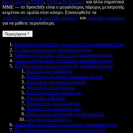
Street Journal
,
CNBC
,
Forbes
,
TechCrunch
και άλλα σημαντικά
ΜΜΕ — το Speechify είναι ο μεγαλύτερος πάροχος μετατροπής
κειμένου σε ομιλία στον κόσμο. Επισκεφθείτε τα
speechify.com/news
,
speechify.com/blog
και
speechify.com/press
για να μάθετε περισσότερα.
Περιεχόμενα
Ερωτήσεις συνέντευξης για συντονιστή προσβασιμότητας
Τι είναι ο συντονιστής προσβασιμότητας;
Καθήκοντα και ρόλος συντονιστή προσβασιμότητας
Οφέλη επαγγέλματος συντονιστή προσβασιμότητας
Βήματα για να γίνετε συντονιστής προσβασιμότητας
Εκπαιδευτικό υπόβαθρο
Κατανόηση προτύπων προσβασιμότητας
Αποκτήστε εργασιακή εμπειρία
Αποκτήστε πιστοποιήσεις
Συμμετέχετε στην κοινότητα
Αναπτύξτε soft skills
Παραμείνετε ενημερωμένοι
Αναδείξτε τις δεξιότητές σας
Κάντε ευρεία αναζήτηση και δικτυωθείτε
Συνεχίστε να μαθαίνετε
Διαδικασία συνέντευξης συντονιστή προσβασιμότητας
Πώς να ξεχωρίσετε στη συνέντευξη συντονιστή