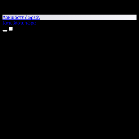
Δοκιμάστε δωρεάν
Κατεβάστε τώρα
Προϊόντα
Κείμενο σε Ομιλία
Εφαρμογές για iPhone & iPad
Εφαρμογή για Android
Επέκταση για Chrome
Επέκταση για Edge
Web εφαρμογή
Εφαρμογή για Mac
Εφαρμογή για Windows