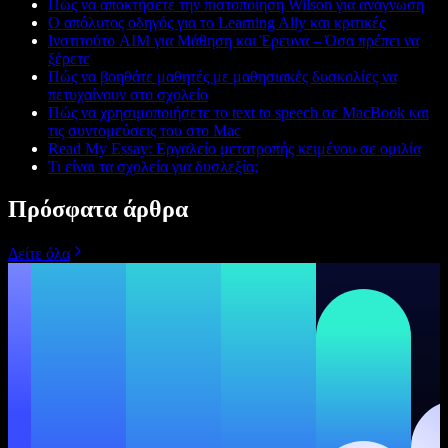
Πώς να αποκτήσετε την πιστοποίηση Wilson για ανάγνωση
Ο απόλυτος οδηγός για το Learning Ally και κριτικές
Ινστιτούτο AIM για Μάθηση και Έρευνα – Όσα πρέπει να
ξέρετε
Πώς να βοηθάτε μαθητές με μαθησιακές δυσκολίες να
πετυχαίνουν στο σχολείο
Πώς να χρησιμοποιήσετε το text to speech σε MacBook και
τις συντομεύσεις του στο Mac
Read My Essay: Εργαλείο μετατροπής κειμένου σε ομιλία
Τι είναι τα σχολεία για δυσλεξία;
Πρόσφατα άρθρα
Δείτε όλα