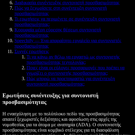
Διαδικασία συνέντευξης συντονιστή προσβασιμότητας
Πώς να ξεχωρίσετε στη συνέντευξη συντονιστή
προσβασιμότητας
Τι ερωτήσεις να περιμένετε σε συνέντευξη συντονιστή
προσβασιμότητας;
Κορυφαία μέρη εύρεσης θέσεων συντονιστή
προσβασιμότητας
Speechify — Ένα απαραίτητο εργαλείο για συντονιστές
προσβασιμότητας
Συχνές ερωτήσεις
Τι να κάνω αν θέλω να εργαστώ ως συντονιστής
προσβασιμότητας τεχνολογίας;
Ποιες είναι οι εύλογες προσαρμογές που πρέπει να
γνωρίζει ο συντονιστής προσβασιμότητας;
Πώς μπορώ να προετοιμαστώ για συνέντευξη
συντονιστή προσβασιμότητας;
Ερωτήσεις συνέντευξης για συντονιστή
προσβασιμότητας
Η ενασχόληση με το πολύπλοκο πεδίο της προσβασιμότητας
απαιτεί ξεχωριστές δεξιότητες και αφοσίωση στις αρχές της
νομοθεσίας για τα άτομα με αναπηρία (ADA). Ο συντονιστής
προσβασιμότητας είναι κομβικό στέλεχος για τη διασφάλιση