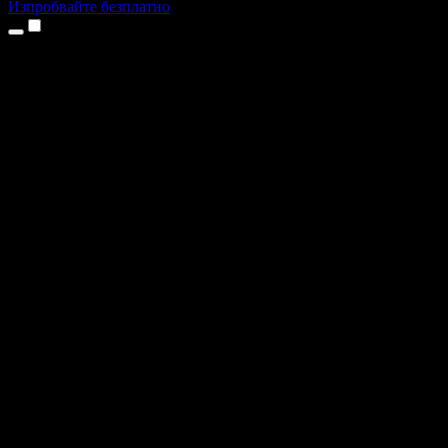
Изпробвайте безплатно
Продукти
Текст в реч
Приложения за iPhone и iPad
Приложение за Android
Разширение за Chrome
Разширение за Edge
Уеб приложение
Приложение за Mac
Приложение за Windows
AI генератор на глас
Гласов запис
Дублаж