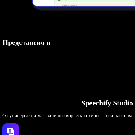
Представено в
Speechify Studi
От универсални магазини до творчески екипи — всичко става 