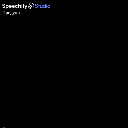
Пишете 5× по-бързо с гласово въвеждане
Продукти
Научете повече