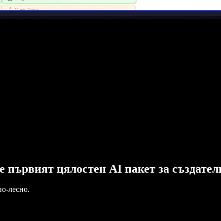
o е първият цялостен AI пакет за създате
по-лесно.