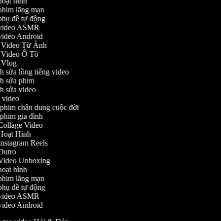
 hoạt hình
o phim lãng mạn
o phụ đề tự động
ạo video ASMR
o video Android
ạo Video Từ Ảnh
o Video Ô Tô
o Vlog
nh sửa lồng tiếng video
ỉnh sửa phim
ỉnh sửa video
ch video
m phim chân dung cuộc đời
m phim gia đình
o Collage Video
o Hoạt Hình
o Instagram Reels
o Outro
o Video Unboxing
 hoạt hình
o phim lãng mạn
o phụ đề tự động
ạo video ASMR
o video Android