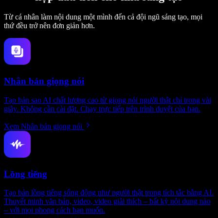
Từ cá nhân làm nội dung một mình đến cả đội ngũ sáng tạo, mọi
thứ đều trở nên đơn giản hơn.
Nhân bản giọng nói
Tạo bản sao AI chất lượng cao từ giọng nói người thật chỉ trong vài
giây. Không cần cài đặt. Chạy trực tiếp trên trình duyệt của bạn.
Xem Nhân bản giọng nói
Lồng tiếng
Tạo bản lồng tiếng sống động như người thật trong tích tắc bằng AI.
Thuyết minh văn bản, video, video giải thích – bất kỳ nội dung nào
– với mọi phong cách bạn muốn.