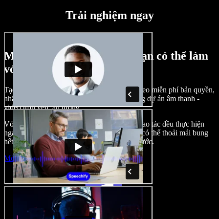
Trải nghiệm ngay
Một vài ví dụ về những gì bạn có thể làm
với Speechify Studio
Tạo lồng tiếng, chèn hình ảnh, âm thanh, video miễn phí bản quyền,
nhân bản giọng nói của bạn để tạo nên những dự án âm thanh -
video trọn vẹn, ấn tượng.
Với giao diện trực quan, dễ làm quen, mọi thao tác đều thực hiện
ngay trên trình duyệt, nhà sáng tạo nội dung có thể thoải mái bung
hết ý tưởng mà không còn bị bó buộc như trước.
Mở Studio