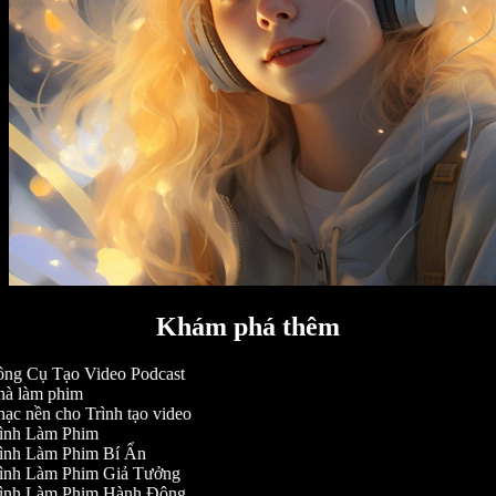
Khám phá thêm
ng Cụ Tạo Video Podcast
à làm phim
ạc nền cho Trình tạo video
ình Làm Phim
ình Làm Phim Bí Ẩn
ình Làm Phim Giả Tưởng
ình Làm Phim Hành Động