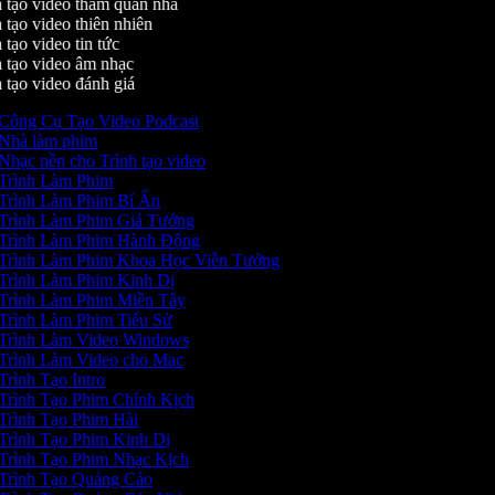
 tạo video tham quan nhà
tạo video thiên nhiên
tạo video tin tức
 tạo video âm nhạc
 tạo video đánh giá
Công Cụ Tạo Video Podcast
Nhà làm phim
Nhạc nền cho Trình tạo video
Trình Làm Phim
Trình Làm Phim Bí Ẩn
Trình Làm Phim Giả Tưởng
Trình Làm Phim Hành Động
Trình Làm Phim Khoa Học Viễn Tưởng
Trình Làm Phim Kinh Dị
Trình Làm Phim Miền Tây
Trình Làm Phim Tiểu Sử
Trình Làm Video Windows
Trình Làm Video cho Mac
Trình Tạo Intro
Trình Tạo Phim Chính Kịch
Trình Tạo Phim Hài
Trình Tạo Phim Kinh Dị
Trình Tạo Phim Nhạc Kịch
Trình Tạo Quảng Cáo