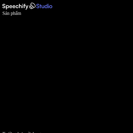
Viết nhanh gấp 5 lần với tính năng nhập bằng giọng nói
Sản phẩm
Tìm hiểu thêm