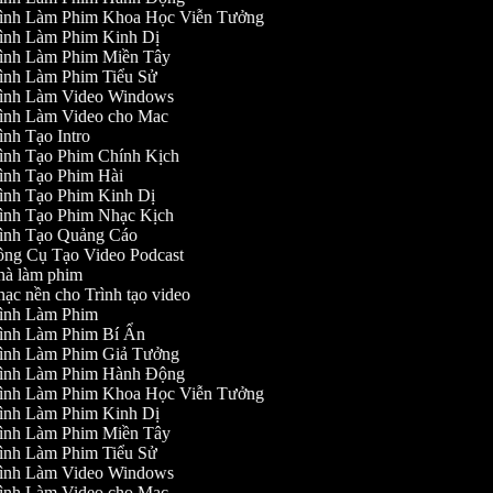
ình Làm Phim Khoa Học Viễn Tưởng
ình Làm Phim Kinh Dị
ình Làm Phim Miền Tây
ình Làm Phim Tiểu Sử
ình Làm Video Windows
ình Làm Video cho Mac
nh Tạo Intro
ình Tạo Phim Chính Kịch
ình Tạo Phim Hài
ình Tạo Phim Kinh Dị
ình Tạo Phim Nhạc Kịch
ình Tạo Quảng Cáo
ng Cụ Tạo Video Podcast
à làm phim
ạc nền cho Trình tạo video
ình Làm Phim
ình Làm Phim Bí Ẩn
ình Làm Phim Giả Tưởng
ình Làm Phim Hành Động
ình Làm Phim Khoa Học Viễn Tưởng
ình Làm Phim Kinh Dị
ình Làm Phim Miền Tây
ình Làm Phim Tiểu Sử
ình Làm Video Windows
ình Làm Video cho Mac