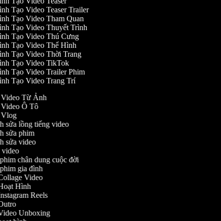
ình Tạo Video Teaser
nh Tạo Video Teaser Trailer
ình Tạo Video Tham Quan
ình Tạo Video Thuyết Trình
ình Tạo Video Thú Cưng
ình Tạo Video Thể Hình
ình Tạo Video Thời Trang
ình Tạo Video TikTok
ình Tạo Video Trailer Phim
ình Tạo Video Trang Trí
ạo Video Từ Ảnh
o Video Ô Tô
o Vlog
nh sửa lồng tiếng video
ỉnh sửa phim
ỉnh sửa video
ch video
m phim chân dung cuộc đời
m phim gia đình
o Collage Video
o Hoạt Hình
o Instagram Reels
o Outro
o Video Unboxing