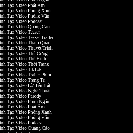
ình Tạo Video Phát Âm
ình Tạo Video Phông Xanh
ình Tạo Video Phỏng Vấn
ình Tạo Video Podcast
ình Tạo Video Quảng Cáo
ình Tạo Video Teaser
nh Tạo Video Teaser Trailer
ình Tạo Video Tham Quan
ình Tạo Video Thuyết Trình
ình Tạo Video Thú Cưng
ình Tạo Video Thể Hình
ình Tạo Video Thời Trang
ình Tạo Video TikTok
ình Tạo Video Trailer Phim
ình Tạo Video Trang Trí
ình Tạo Video Lời Bài Hát
ình Tạo Video Nghệ Thuật
ình Tạo Video Parody
ình Tạo Video Phim Ngắn
ình Tạo Video Phát Âm
ình Tạo Video Phông Xanh
ình Tạo Video Phỏng Vấn
ình Tạo Video Podcast
ình Tạo Video Quảng Cáo