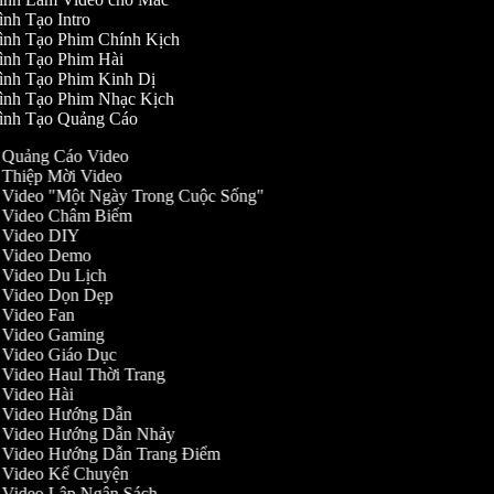
nh Tạo Intro
ình Tạo Phim Chính Kịch
ình Tạo Phim Hài
ình Tạo Phim Kinh Dị
ình Tạo Phim Nhạc Kịch
ình Tạo Quảng Cáo
ạo Quảng Cáo Video
o Thiệp Mời Video
ạo Video "Một Ngày Trong Cuộc Sống"
ạo Video Châm Biếm
ạo Video DIY
ạo Video Demo
o Video Du Lịch
ạo Video Dọn Dẹp
o Video Fan
ạo Video Gaming
o Video Giáo Dục
o Video Haul Thời Trang
o Video Hài
ạo Video Hướng Dẫn
ạo Video Hướng Dẫn Nhảy
ạo Video Hướng Dẫn Trang Điểm
ạo Video Kể Chuyện
o Video Lập Ngân Sách