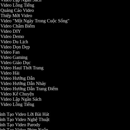
o Video Lồng Tiếng
ạo Quảng Cáo Video
o Thiệp Mời Video
ạo Video "Một Ngày Trong Cuộc Sống"
ạo Video Châm Biếm
ạo Video DIY
ạo Video Demo
o Video Du Lịch
ạo Video Dọn Dẹp
o Video Fan
ạo Video Gaming
o Video Giáo Dục
o Video Haul Thời Trang
o Video Hài
ạo Video Hướng Dẫn
ạo Video Hướng Dẫn Nhảy
ạo Video Hướng Dẫn Trang Điểm
ạo Video Kể Chuyện
o Video Lập Ngân Sách
o Video Lồng Tiếng
ình Tạo Video Lời Bài Hát
ình Tạo Video Nghệ Thuật
ình Tạo Video Parody
ình Tạo Video Phim Ngắn