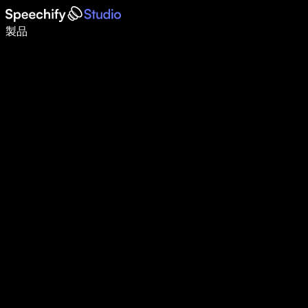
音声入力で5倍速く書ける
製品
詳しく見る