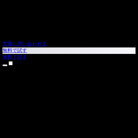
営業に問い合わせる
無料で試す
無料で試す
製品
テキスト読み上げ
iPhone・iPadアプリ
Androidアプリ
Chrome拡張機能
Edge拡張機能