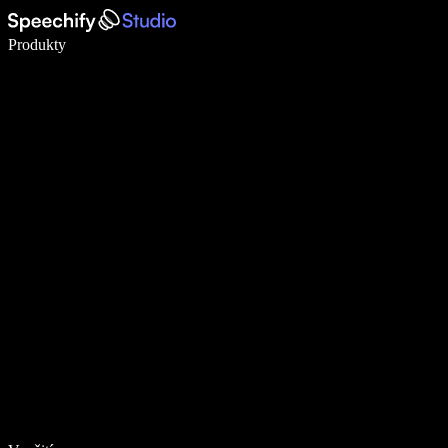
Pište 5× rychleji pomocí hlasového diktování
Produkty
Zjistit více