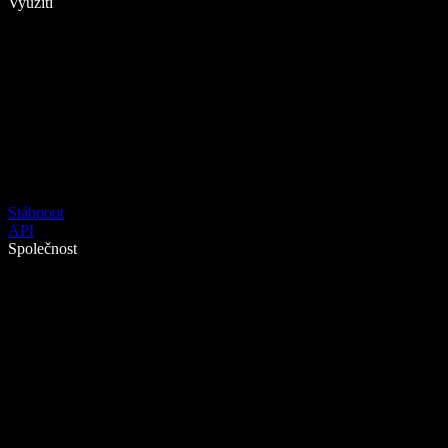
Využití
Stáhnout
API
Společnost