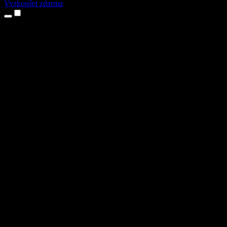
Vyzkoušet zdarma
Produkty
Převod textu na řeč
Aplikace pro iPhone a iPad
Aplikace pro Android
Rozšíření pro Chrome
Rozšíření pro Edge
Webová aplikace
Aplikace pro Mac
Aplikace pro Windows
AI generátor hlasu
Přenos hlasu
Dabing