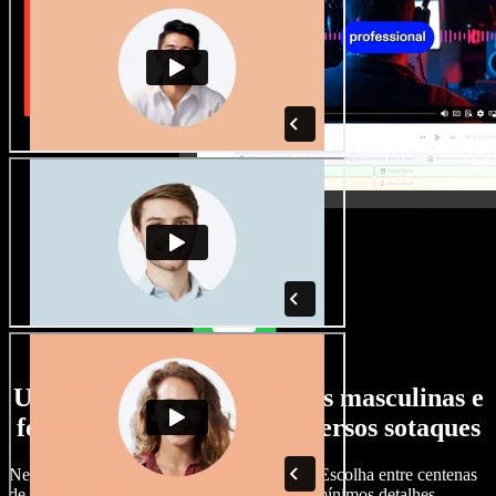
Uma ampla seleção de vozes masculinas e
femininas, com os mais diversos sotaques
Nenhum projeto precisa soar igual ao outro. Escolha entre centenas
de vozes de IA e sotaques e ajuste tudo nos mínimos detalhes.