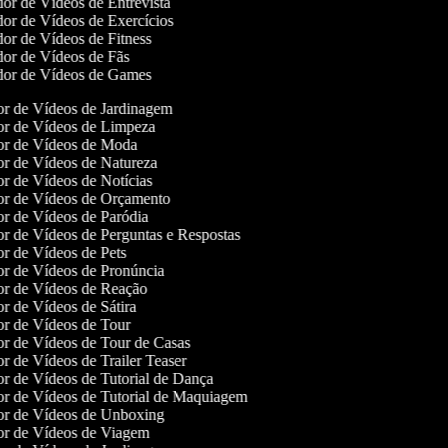
or de Vídeos de Entrevista
or de Vídeos de Exercícios
or de Vídeos de Fitness
or de Vídeos de Fãs
or de Vídeos de Games
dor de Vídeos de Jardinagem
dor de Vídeos de Limpeza
dor de Vídeos de Moda
dor de Vídeos de Natureza
dor de Vídeos de Notícias
dor de Vídeos de Orçamento
dor de Vídeos de Paródia
dor de Vídeos de Perguntas e Respostas
dor de Vídeos de Pets
dor de Vídeos de Pronúncia
dor de Vídeos de Reação
dor de Vídeos de Sátira
dor de Vídeos de Tour
dor de Vídeos de Tour de Casas
dor de Vídeos de Trailer Teaser
dor de Vídeos de Tutorial de Dança
dor de Vídeos de Tutorial de Maquiagem
dor de Vídeos de Unboxing
dor de Vídeos de Viagem