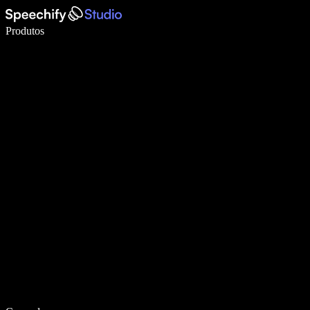
Escreva 5× mais rápido com a digitação por voz
Produtos
Saiba mais