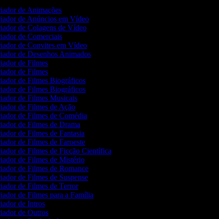
iador de Animações
iador de Anúncios em Vídeo
iador de Colagens de Vídeo
iador de Comerciais
iador de Convites em Vídeo
iador de Desenhos Animados
iador de Filmes
iador de Filmes
iador de Filmes Biográficos
iador de Filmes Biográficos
iador de Filmes Musicais
iador de Filmes de Ação
iador de Filmes de Comédia
iador de Filmes de Drama
iador de Filmes de Fantasia
iador de Filmes de Faroeste
iador de Filmes de Ficção Científica
iador de Filmes de Mistério
iador de Filmes de Romance
iador de Filmes de Suspense
iador de Filmes de Terror
iador de Filmes para a Família
iador de Intros
iador de Outros