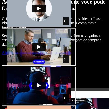
Aqui vai só um gostinho do que você pode
fazer com o Speechify Studio.
Crie narrações, adicione imagens de banco sem royalties, trilhas e
vídeos, clone sua voz e crie projetos audiovisuais completos e
impressionantes.
Sem curva de aprendizado e com tudo acessível no navegador, os
criadores de conteúdo podem se livrar das limitações de sempre e
dar vida a todas as suas ideias criativas.
Abrir o Studio