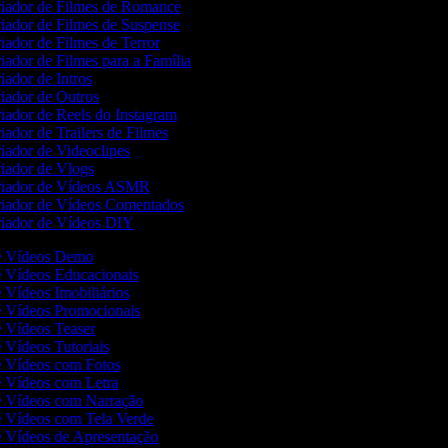
iador de Filmes de Romance
iador de Filmes de Suspense
iador de Filmes de Terror
iador de Filmes para a Família
iador de Intros
iador de Outros
iador de Reels do Instagram
iador de Trailers de Filmes
iador de Videoclipes
iador de Vlogs
iador de Vídeos ASMR
iador de Vídeos Comentados
iador de Vídeos DIY
de Vídeos Demo
de Vídeos Educacionais
e Vídeos Imobiliários
de Vídeos Promocionais
de Vídeos Teaser
e Vídeos Tutoriais
de Vídeos com Fotos
de Vídeos com Letra
de Vídeos com Narração
de Vídeos com Tela Verde
de Vídeos de Apresentação