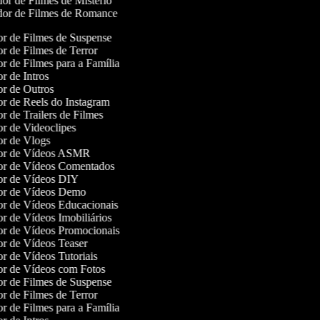
or de Filmes de Mistério
or de Filmes de Romance
dor de Filmes de Suspense
dor de Filmes de Terror
dor de Filmes para a Família
dor de Intros
dor de Outros
dor de Reels do Instagram
dor de Trailers de Filmes
dor de Videoclipes
dor de Vlogs
dor de Vídeos ASMR
dor de Vídeos Comentados
dor de Vídeos DIY
dor de Vídeos Demo
dor de Vídeos Educacionais
dor de Vídeos Imobiliários
dor de Vídeos Promocionais
dor de Vídeos Teaser
dor de Vídeos Tutoriais
dor de Vídeos com Fotos
dor de Filmes de Suspense
dor de Filmes de Terror
dor de Filmes para a Família