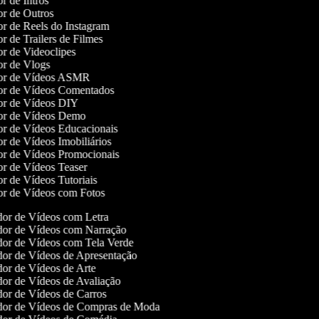
dor de Intros
dor de Outros
dor de Reels do Instagram
dor de Trailers de Filmes
dor de Videoclipes
dor de Vlogs
dor de Vídeos ASMR
dor de Vídeos Comentados
dor de Vídeos DIY
dor de Vídeos Demo
dor de Vídeos Educacionais
dor de Vídeos Imobiliários
dor de Vídeos Promocionais
dor de Vídeos Teaser
dor de Vídeos Tutoriais
dor de Vídeos com Fotos
or de Vídeos com Letra
or de Vídeos com Narração
or de Vídeos com Tela Verde
or de Vídeos de Apresentação
or de Vídeos de Arte
or de Vídeos de Avaliação
or de Vídeos de Carros
or de Vídeos de Compras de Moda