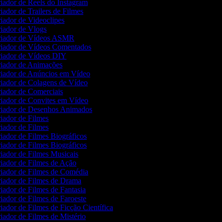
iador de Reels do Instagram
iador de Trailers de Filmes
iador de Videoclipes
iador de Vlogs
iador de Vídeos ASMR
iador de Vídeos Comentados
iador de Vídeos DIY
iador de Animações
iador de Anúncios em Vídeo
iador de Colagens de Vídeo
iador de Comerciais
iador de Convites em Vídeo
iador de Desenhos Animados
iador de Filmes
iador de Filmes
iador de Filmes Biográficos
iador de Filmes Biográficos
iador de Filmes Musicais
iador de Filmes de Ação
iador de Filmes de Comédia
iador de Filmes de Drama
iador de Filmes de Fantasia
iador de Filmes de Faroeste
iador de Filmes de Ficção Científica
iador de Filmes de Mistério