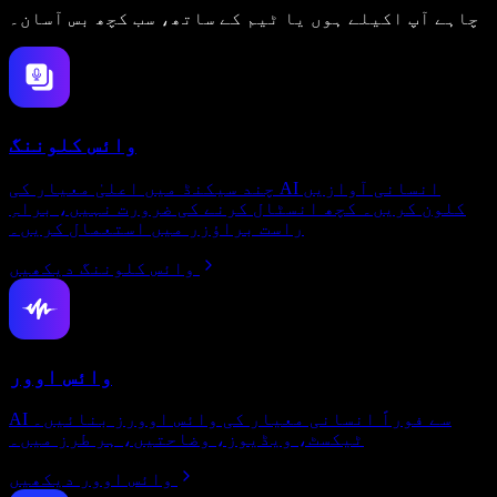
چاہے آپ اکیلے ہوں یا ٹیم کے ساتھ، سب کچھ بس آسان۔
وائس کلوننگ
چند سیکنڈ میں اعلیٰ معیار کی AI انسانی آوازیں
کلون کریں۔ کچھ انسٹال کرنے کی ضرورت نہیں، براہِ
راست براؤزر میں استعمال کریں۔
وائس کلوننگ دیکھیں
وائس اوور
AI سے فوراً انسانی معیار کی وائس اوورز بنائیں۔
ٹیکسٹ، ویڈیوز، وضاحتیں، ہر طرز میں۔
وائس اوور دیکھیں