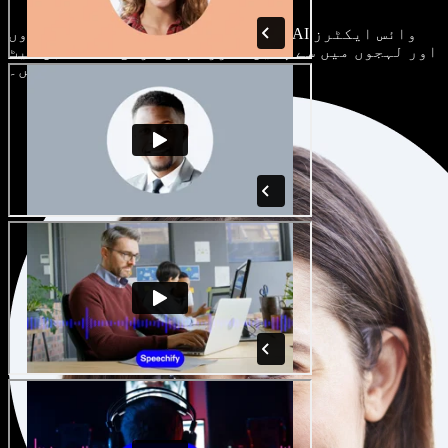
ہر پروجیکٹ الگ ہوتا ہے۔ سینکڑوں AI وائس ایکٹرز
اور لہجوں میں سے چنیں، اور اپنی مرضی کے مطابق سیٹ
کریں۔