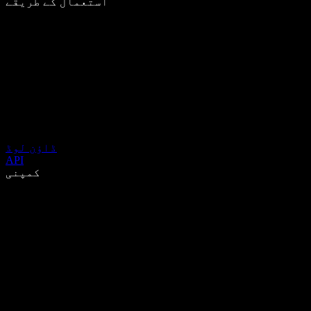
استعمال کے طریقے
ڈاؤن لوڈ
API
کمپنی