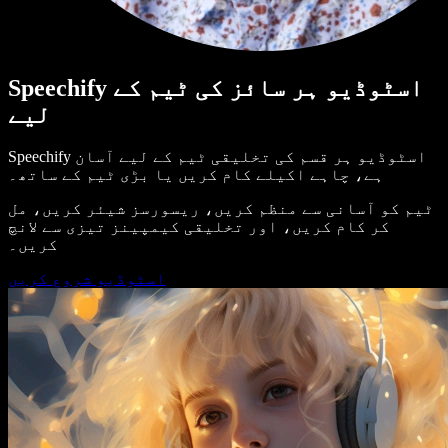
Speechify اسٹوڈیو ہر سائز کی ٹیم کے
لیے
Speechify اسٹوڈیو ہر قسم کی تخلیقی ٹیم کے لیے آسان
ہے، چاہے اکیلے کام کریں یا بڑی ٹیم کے ساتھ۔
ٹیم کو آسانی سے منظم کریں، ریسورسز شیئر کریں، مل
کر کام کریں، اور تخلیقی کیمپینز تیزی سے لانچ
کریں۔
اسٹوڈیو شروع کریں