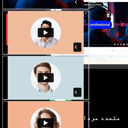
متعدد مردانہ و زنانہ آوازیں اور
لہجے دستیاب