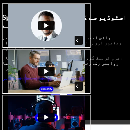
Speechify اسٹوڈیو سے کیا کچھ کر سکتے
ہیں، دیکھیے
وائس اوور بنائیں، رائلٹی فری امیجز، آڈیو،
ویڈیوز اور وائس کلون شامل کر کے بھرپور، شاندار
پروجیکٹس تیار کریں۔
زیرو لرننگ کَرو اور سب کچھ براؤزر میں، تخلیق کار
روایتی رکاوٹیں توڑ کر اپنے خیالات کو حقیقت بنا
سکتے ہیں۔
اسٹوڈیو شروع کریں