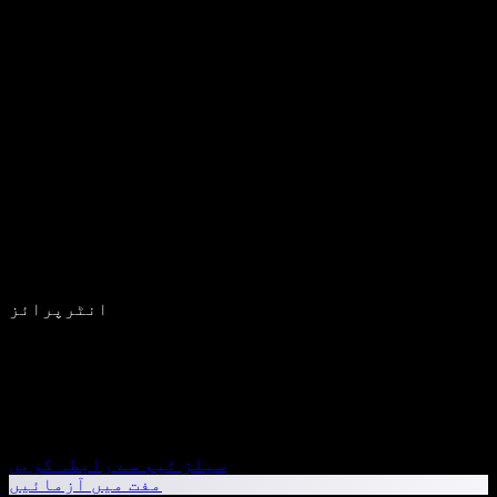
انٹرپرائز
سیلز ٹیم سے رابطہ کریں
مفت میں آزمائیں