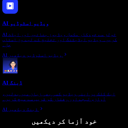
AI ویڈیو اسٹوڈیو
AI ٹولز سے خودکار مکمل ویڈیوز بنائیں اور ایڈٹ
کریں۔ ویڈیو ایڈیٹنگ اور تخلیق کے لیے ون اسٹاپ
حل۔
AI ویڈیو اسٹوڈیو دیکھیں
AI ڈبنگ
ایک کلک پر اپنی ویڈیو کسی بھی زبان میں بدلیں،
آواز، لہجے اور رفتار کو قریب سے میچ کریں۔
AI ڈبنگ دیکھیں
خود آزما کر دیکھیں