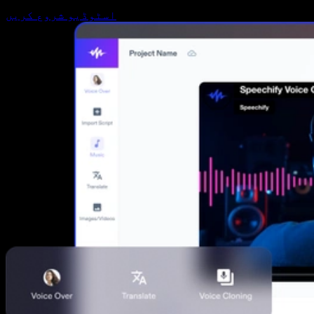
اسٹوڈیو شروع کریں