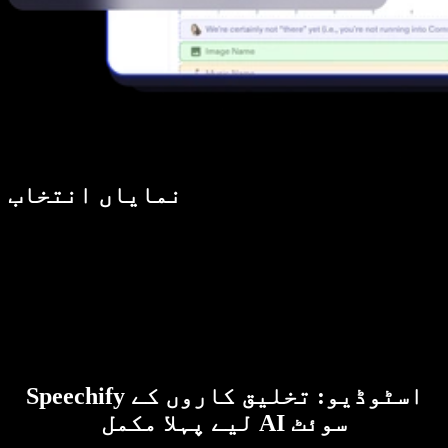
نمایاں انتخاب
Speechify اسٹوڈیو: تخلیق کاروں کے
لیے پہلا مکمل AI سوئٹ