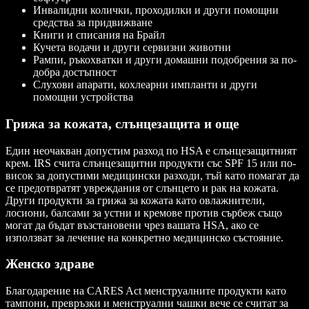
Инвалидни колички, проходилки и други помощни
средства за придвижване
Книги и списания на Брайл
Кучета водачи и други сервизни животни
Рампи, ръкохватки и други домашни подобрения за по-
добра достъпност
Слухови апарати, кохлеарни импланти и други
помощни устройства
Грижа за кожата, слънцезащита и още
Един неочакван допустим разход по HSA е слънцезащитният
крем. IRS счита слънцезащитни продукти със SPF 15 или по-
висок за допустими медицински разходи, тъй като помагат да
се предотвратят увреждания от слънцето и рак на кожата.
Други продукти за грижа за кожата като овлажнители,
лосиони, балсами за устни и кремове против сърбеж също
могат да бъдат възстановени чрез вашата HSA, ако се
използват за лечение на конкретно медицинско състояние.
Женско здраве
Благодарение на CARES Act менструалните продукти като
тампони, превръзки и менструални чашки вече се считат за