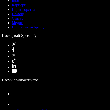
Блог
Кариери
Партньорства
Помощ
Статус
Медии
Наръчник за бранда
Последвай Speechify
Вземи приложението