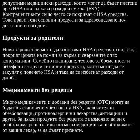
допустими медицински разходи, които могат да бъдат платени
чрез HSA или гъвкава разходна сметка (FSA).
Контрацептивите също често се покриват с HSA средства.
Това прави тези основни продукти за здравеопазване по-
достъпни и изгодни.
Продукти за родители
Новите родители могат да използват HSA средствата си, за да
покрият цената на помпи за кърма и свързаните с тях
консумативи. Семейно планиране, тестове за бременност и
бебефони са други типични продукти, които могат да се
закупят с повечето HSA и така да се избегнат разходи от
джоба.
Медикаменти без рецепта
Много медикаменти и добавки без рецепта (OTC) могат да
бъдат възстановени чрез вашата HSA, включително
обезболяващи, противоалергични лекарства, антиациди и
други. За някои продукти без рецепта е възможно да ви е
необходима рецепта или писмо за медицинска необходимост
от вашия лекар, за да бъдат признати.