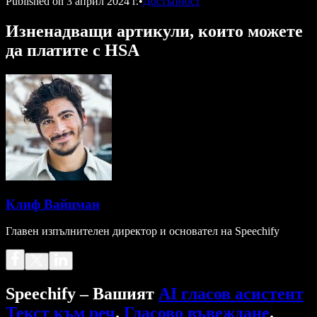
Published on
3 април 2024 г.
•
Достъпност
Изненадващи артикули, които можете
да платите с HSA
Клиф Вайцман
Главен изпълнителен директор и основател на Speechify
Speechify – Вашият
AI гласов асистент
Текст към реч
.
Гласово въвеждане
.