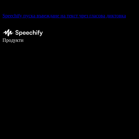
Speechify пуска въвеждане на текст чрез гласова диктовка
Пишете 5× по-бързо с гласово въвеждане
Продукти
Научете повече