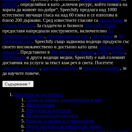
WWDC
, определяйки я като „ключов ресурс, който помага на
хората да живеят по-добре“. Speechify предлага над 1000
естествено звучащи гласа на над 60 езика и се използва в
близо 200 държави. Сред известните гласове са
Snoop Dogg
и
Гуинет Полтроу
. За създатели и бизнеси
Speechify Studio
предоставя напреднали инструменти, включително
AI
генератор на гласове
,
AI клониране на глас
,
AI дублаж
и
AI
променящ глас
. Speechify също задвижва водещи продукти със
своето висококачествено и достъпно като цена
API за текст
към реч
. Представено в
The Wall Street Journal
,
CNBC
,
Forbes
,
TechCrunch
и други водещи медии, Speechify е най-големият
доставчик на услуги за текст към реч в света. Посетете
speechify.com/news
,
speechify.com/blog
и
speechify.com/press
, за
да научите повече.
Съдържание
Продукти за достъпност
Грижа за кожата, слънцезащита и още
Женско здраве
Продукти за родители
Медикаменти без рецепта
Разходи за зрение и стоматология
Други продукти за доброто ви здраве
Винаги се консултирайте с вашия план и насоките