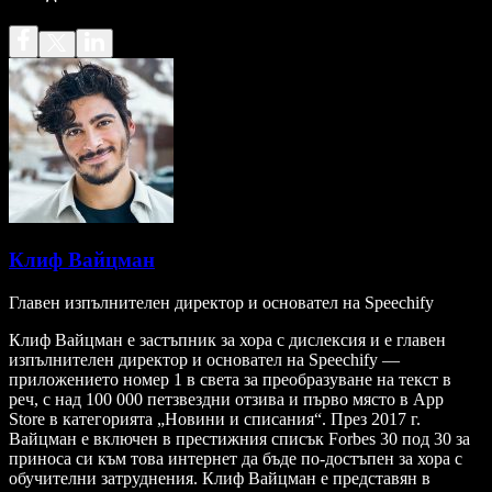
Клиф Вайцман
Главен изпълнителен директор и основател на Speechify
Клиф Вайцман е застъпник за хора с дислексия и е главен
изпълнителен директор и основател на Speechify —
приложението номер 1 в света за преобразуване на текст в
реч, с над 100 000 петзвездни отзива и първо място в App
Store в категорията „Новини и списания“. През 2017 г.
Вайцман е включен в престижния списък Forbes 30 под 30 за
приноса си към това интернет да бъде по-достъпен за хора с
обучителни затруднения. Клиф Вайцман е представян в