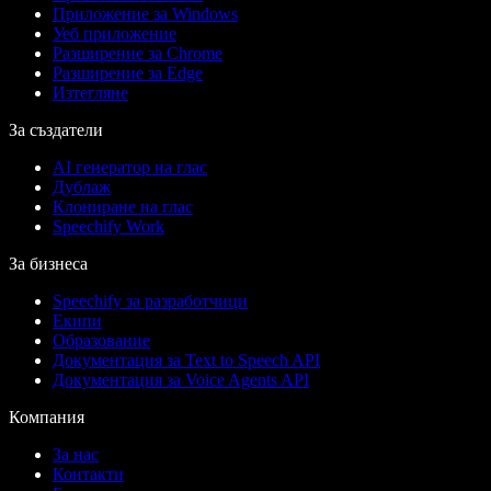
Приложение за Windows
Уеб приложение
Разширение за Chrome
Разширение за Edge
Изтегляне
За създатели
AI генератор на глас
Дублаж
Клониране на глас
Speechify Work
За бизнеса
Speechify за разработчици
Екипи
Образование
Документация за Text to Speech API
Документация за Voice Agents API
Компания
За нас
Контакти