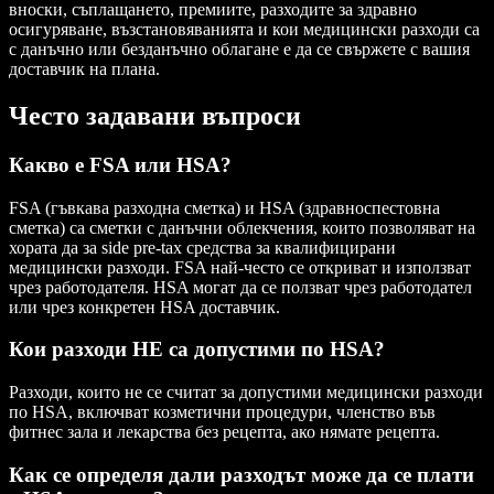
вноски, съплащането, премиите, разходите за здравно
осигуряване, възстановяванията и кои медицински разходи са
с данъчно или безданъчно облагане е да се свържете с вашия
доставчик на плана.
Често задавани въпроси
Какво е FSA или HSA?
FSA (гъвкава разходна сметка) и HSA (здравноспестовна
сметка) са сметки с данъчни облекчения, които позволяват на
хората да за side pre-tax средства за квалифицирани
медицински разходи. FSA най-често се откриват и използват
чрез работодателя. HSA могат да се ползват чрез работодател
или чрез конкретен HSA доставчик.
Кои разходи НЕ са допустими по HSA?
Разходи, които не се считат за допустими медицински разходи
по HSA, включват козметични процедури, членство във
фитнес зала и лекарства без рецепта, ако нямате рецепта.
Как се определя дали разходът може да се плати