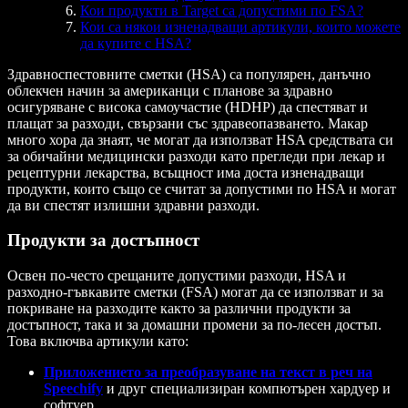
Кои продукти в Target са допустими по FSA?
Кои са някои изненадващи артикули, които можете
да купите с HSA?
Здравноспестовните сметки (HSA) са популярен, данъчно
облекчен начин за американци с планове за здравно
осигуряване с висока самоучастие (HDHP) да спестяват и
плащат за разходи, свързани със здравеопазването. Макар
много хора да знаят, че могат да използват HSA средствата си
за обичайни медицински разходи като прегледи при лекар и
рецептурни лекарства, всъщност има доста изненадващи
продукти, които също се считат за допустими по HSA и могат
да ви спестят излишни здравни разходи.
Продукти за достъпност
Освен по-често срещаните допустими разходи, HSA и
разходно-гъвкавите сметки (FSA) могат да се използват и за
покриване на разходите както за различни продукти за
достъпност, така и за домашни промени за по-лесен достъп.
Това включва артикули като:
Приложението за преобразуване на текст в реч на
Speechify
и друг специализиран компютърен хардуер и
софтуер