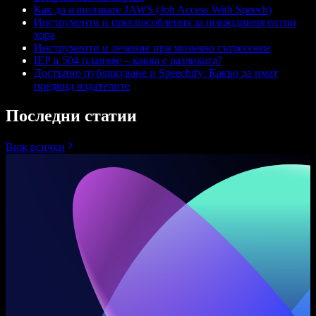
Как да използвате JAWS (Job Access With Speech)
Инструменти и приспособления за невродивергентни
хора
Инструменти и лечение при мозъчно сътресение
IEP и 504 планове – каква е разликата?
Достъпно публикуване и Speechify: Какво да имат
предвид издателите
Последни статии
Виж всички