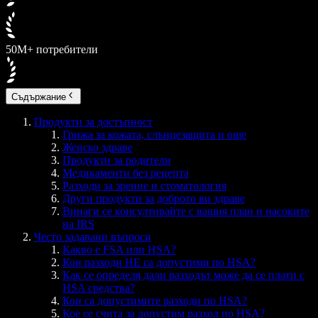
50M+ потребители
Съдържание
Продукти за достъпност
Грижа за кожата, слънцезащита и още
Женско здраве
Продукти за родители
Медикаменти без рецепта
Разходи за зрение и стоматология
Други продукти за доброто ви здраве
Винаги се консултирайте с вашия план и насоките
на IRS
Често задавани въпроси
Какво е FSA или HSA?
Кои разходи НЕ са допустими по HSA?
Как се определя дали разходът може да се плати с
HSA средства?
Кои са допустимите разходи по HSA?
Кое се счита за допустим разход по HSA?