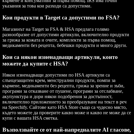
кърмене и консумативи за първа помощ. IRS има точни
указания за това кои разходи са допустими.
Кои продукти в Target са допустими по FSA?
Магазинът на Target за FSA & HSA предлага голямо
разнообразие от допустими артикули, включително продукти
за грижа за кожата и очите, комплекти за първа помощ,
медикаменти без рецепта, бебешки продукти и много други.
Кои са някои изненадващи артикули, които
можете да купите с HSA?
Някои изненадващи допустими по HSA артикули са
слънцезащитен крем, менструални продукти, помпи за
кърмене, медикаменти без рецепта, грижа за зрение и зъби,
програми за отказване от пушене, програми за отслабване,
акупунктура и дори някои подобрения за достъпност,
включително приложението за преобразуване на текст в реч
на Speechify. Сайтове като HSA Store също са чудесно място,
където можете да проверите какво може и какво не може да се
купи с вашата HSA сметка.
Възползвайте се от най-напредналите AI гласове,