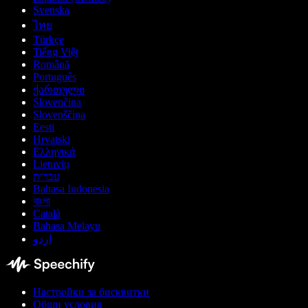
Svenska
ไทย
Türkçe
Tiếng Việt
Română
Português
ქართული
Slovenčina
Slovenščina
Eesti
Hrvatski
Ελληνικά
Lietuvių
עברית
Bahasa Indonesia
বাংলা
Català
Bahasa Melayu
اردو
Настройки за бисквитки
Общи условия