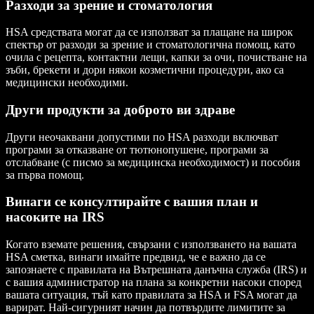
Разходи за зрение и стоматология
HSA средствата могат да се използват за плащане на широк
спектър от разходи за зрение и стоматологична помощ, като
очила с рецепта, контактни лещи, капки за очи, почистване на
зъби, брекети и дори някои козметични процедури, ако са
медицински необходими.
Други продукти за доброто ви здраве
Други неочаквани допустими по HSA разходи включват
програми за отказване от тютюнопушене, програми за
отслабване (с писмо за медицинска необходимост) и пособия
за първа помощ.
Винаги се консултирайте с вашия план и
насоките на IRS
Когато вземате решения, свързани с използването на вашата
HSA сметка, винаги имайте предвид, че е важно да се
запознаете с правилата на Вътрешната данъчна служба (IRS) и
с вашия администратор на плана за конкретни насоки според
вашата ситуация, тъй като правилата за HSA и FSA могат да
варират. Най-сигурният начин да потвърдите лимитите за