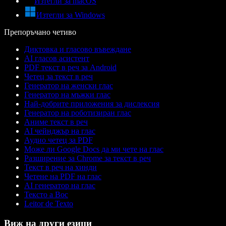
Изтегли за macOS
Изтегли за Windows
Препоръчано четиво
Диктовка и гласово въвеждане
AI гласов асистент
PDF текст в реч за Android
Четец за текст в реч
Генератор на женски глас
Генератор на мъжки глас
Най-добрите приложения за дислексия
Генератор на роботизиран глас
Аниме текст в реч
AI чейнджър на глас
Аудио четец за PDF
Може ли Google Docs да ми чете на глас
Разширение за Chrome за текст в реч
Текст в реч на хинди
Четене на PDF на глас
AI генератор на глас
Тексто а Вос
Leitor de Texto
Виж на други езици