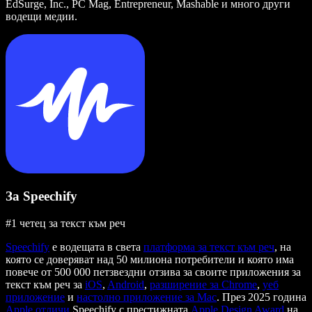
EdSurge, Inc., PC Mag, Entrepreneur, Mashable и много други
водещи медии.
За Speechify
#1 четец за текст към реч
Speechify
е водещата в света
платформа за текст към реч
, на
която се доверяват над 50 милиона потребители и която има
повече от 500 000 петзвездни отзива за своите приложения за
текст към реч за
iOS
,
Android
,
разширение за Chrome
,
уеб
приложение
и
настолно приложение за Mac
. През 2025 година
Apple отличи
Speechify с престижната
Apple Design Award
на