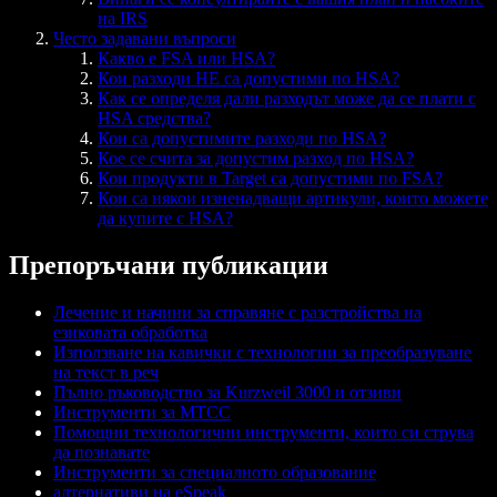
на IRS
Често задавани въпроси
Какво е FSA или HSA?
Кои разходи НЕ са допустими по HSA?
Как се определя дали разходът може да се плати с
HSA средства?
Кои са допустимите разходи по HSA?
Кое се счита за допустим разход по HSA?
Кои продукти в Target са допустими по FSA?
Кои са някои изненадващи артикули, които можете
да купите с HSA?
Препоръчани публикации
Лечение и начини за справяне с разстройства на
езиковата обработка
Използване на кавички с технологии за преобразуване
на текст в реч
Пълно ръководство за Kurzweil 3000 и отзиви
Инструменти за МТСС
Помощни технологични инструменти, които си струва
да познавате
Инструменти за специалното образование
алтернативи на eSpeak