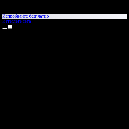
Изпробвайте безплатно
Изтеглете сега
Продукти
Текст в реч
Приложения за iPhone и iPad
Приложение за Android
Разширение за Chrome
Разширение за Edge
Уеб приложение
Приложение за Mac
Приложение за Windows