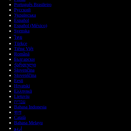
Português Brasileiro
Русский
Українська
Español
Español (México)
Svenska
ไทย
Türkçe
Tiếng Việt
Română
Български
ქართული
Slovenčina
Slovenščina
Eesti
Hrvatski
Ελληνικά
Lietuvių
עברית
Bahasa Indonesia
বাংলা
Català
Bahasa Melayu
اردو