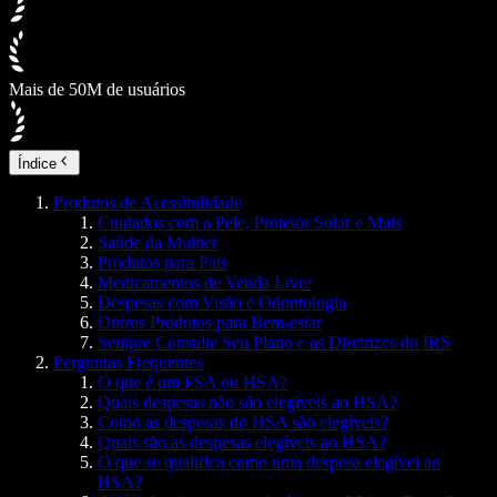
Mais de 50M de usuários
Índice
Produtos de Acessibilidade
Cuidados com a Pele, Protetor Solar e Mais
Saúde da Mulher
Produtos para Pais
Medicamentos de Venda Livre
Despesas com Visão e Odontologia
Outros Produtos para Bem-estar
Sempre Consulte Seu Plano e as Diretrizes do IRS
Perguntas Frequentes
O que é um FSA ou HSA?
Quais despesas não são elegíveis ao HSA?
Como as despesas do HSA são elegíveis?
Quais são as despesas elegíveis ao HSA?
O que se qualifica como uma despesa elegível ao
HSA?