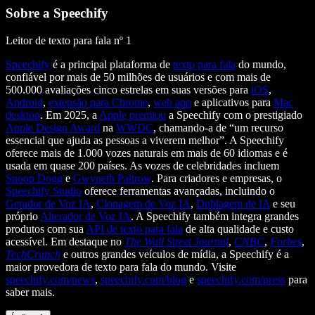
Sobre a Speechify
Leitor de texto para fala nº 1
Speechify
é a principal plataforma de
texto para fala
do mundo,
confiável por mais de 50 milhões de usuários e com mais de
500.000 avaliações cinco estrelas em suas versões para
iOS
,
Android
,
extensão para Chrome
,
web app
e aplicativos para
Mac
desktop
. Em 2025, a
Apple premiou
a Speechify com o prestigiado
Apple Design Award
na
WWDC
, chamando-a de “um recurso
essencial que ajuda as pessoas a viverem melhor”. A Speechify
oferece mais de 1.000 vozes naturais em mais de 60 idiomas e é
usada em quase 200 países. As vozes de celebridades incluem
Snoop Dogg
e
Gwyneth Paltrow
. Para criadores e empresas, o
Speechify Studio
oferece ferramentas avançadas, incluindo o
Gerador de Voz IA
,
Clonagem de Voz IA
,
Dublagem de IA
e seu
próprio
Alterador de Voz IA
. A Speechify também integra grandes
produtos com sua
API de texto para fala
de alta qualidade e custo
acessível. Em destaque no
The Wall Street Journal
,
CNBC
,
Forbes
,
TechCrunch
e outros grandes veículos de mídia, a Speechify é a
maior provedora de texto para fala do mundo. Visite
speechify.com/news
,
speechify.com/blog
e
speechify.com/press
para
saber mais.