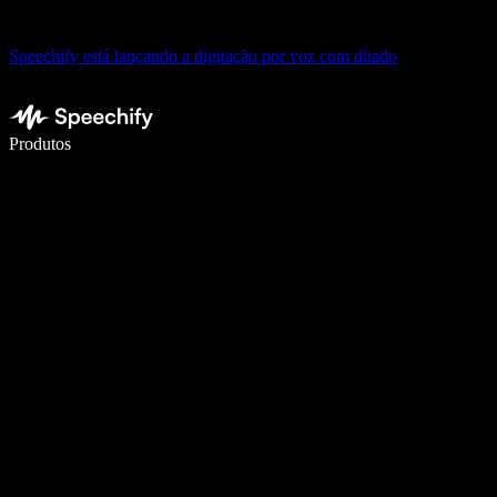
Speechify está lançando a digitação por voz com ditado
Escreva 5× mais rápido com digitação por voz
Produtos
Saiba mais