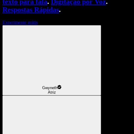
texto para fala
.
Digitação por Voz
.
Respostas Rápidas
.
Experimente grátis
Gwyneth
Atriz