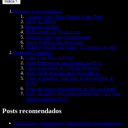
Índice
Produtos de Acessibilidade
Cuidados com a Pele, Protetor Solar e Mais
Saúde da Mulher
Produtos para Pais
Medicamentos de Venda Livre
Despesas com Visão e Odontologia
Outros Produtos para Bem-estar
Sempre Consulte Seu Plano e as Diretrizes do IRS
Perguntas Frequentes
O que é um FSA ou HSA?
Quais despesas não são elegíveis ao HSA?
Como as despesas do HSA são elegíveis?
Quais são as despesas elegíveis ao HSA?
O que se qualifica como uma despesa elegível ao
HSA?
Quais são alguns itens elegíveis ao FSA na Target?
Quais são alguns itens surpreendentes que você pode
comprar com um HSA?
Posts recomendados
Tratamentos e estratégias de enfrentamento para transtornos