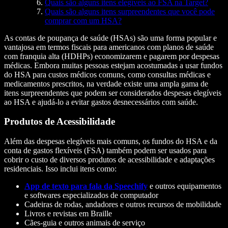
Quais são alguns itens elegíveis ao FSA na Target?
Quais são alguns itens surpreendentes que você pode
comprar com um HSA?
As contas de poupança de saúde (HSAs) são uma forma popular e
vantajosa em termos fiscais para americanos com planos de saúde
com franquia alta (HDHPs) economizarem e pagarem por despesas
médicas. Embora muitas pessoas estejam acostumadas a usar fundos
do HSA para custos médicos comuns, como consultas médicas e
medicamentos prescritos, na verdade existe uma ampla gama de
itens surpreendentes que podem ser considerados despesas elegíveis
ao HSA e ajudá-lo a evitar gastos desnecessários com saúde.
Produtos de Acessibilidade
Além das despesas elegíveis mais comuns, os fundos do HSA e da
conta de gastos flexíveis (FSA) também podem ser usados para
cobrir o custo de diversos produtos de acessibilidade e adaptações
residenciais. Isso inclui itens como:
App de texto para fala da Speechify
e outros equipamentos
e softwares especializados de computador
Cadeiras de rodas, andadores e outros recursos de mobilidade
Livros e revistas em Braille
Cães-guia e outros animais de serviço