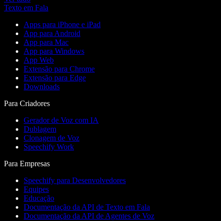
Texto em Fala
Apps para iPhone e iPad
App para Android
App para Mac
App para Windows
App Web
Extensão para Chrome
Extensão para Edge
Downloads
Para Criadores
Gerador de Voz com IA
Dublagem
Clonagem de Voz
Speechify Work
Para Empresas
Speechify para Desenvolvedores
Equipes
Educação
Documentação da API de Texto em Fala
Documentação da API de Agentes de Voz