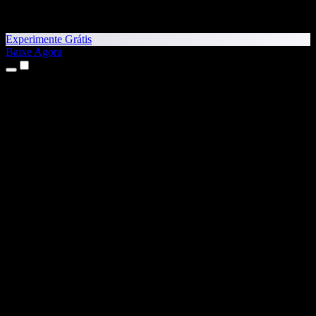
Experimente Grátis
Baixe Agora
Produtos
Texto para Fala
Apps para iPhone e iPad
App para Android
Extensão para Chrome
Extensão para Edge
App Web
App para Mac
App para Windows