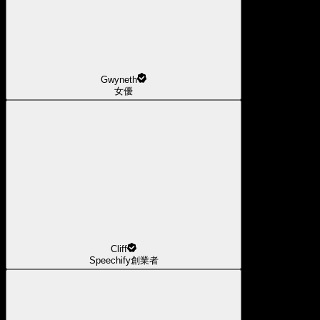
Gwyneth
女優
Cliff
Speechify創業者