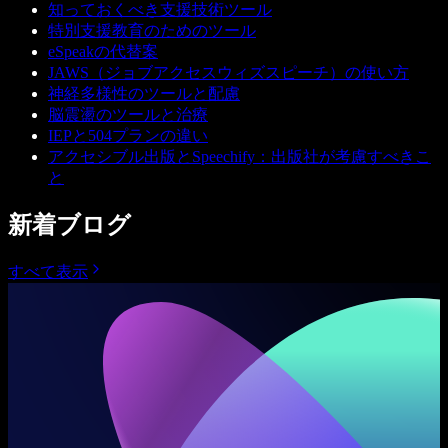
知っておくべき支援技術ツール
特別支援教育のためのツール
eSpeakの代替案
JAWS（ジョブアクセスウィズスピーチ）の使い方
神経多様性のツールと配慮
脳震盪のツールと治療
IEPと504プランの違い
アクセシブル出版とSpeechify：出版社が考慮すべきこ
と
新着ブログ
すべて表示