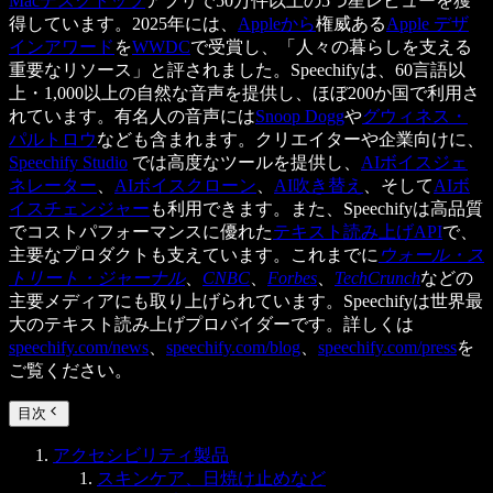
Macデスクトップ
アプリで50万件以上の5つ星レビューを獲
得しています。2025年には、
Appleから
権威ある
Apple デザ
インアワード
を
WWDC
で受賞し、「人々の暮らしを支える
重要なリソース」と評されました。Speechifyは、60言語以
上・1,000以上の自然な音声を提供し、ほぼ200か国で利用さ
れています。有名人の音声には
Snoop Dogg
や
グウィネス・
パルトロウ
なども含まれます。クリエイターや企業向けに、
Speechify Studio
では高度なツールを提供し、
AIボイスジェ
ネレーター
、
AIボイスクローン
、
AI吹き替え
、そして
AIボ
イスチェンジャー
も利用できます。また、Speechifyは高品質
でコストパフォーマンスに優れた
テキスト読み上げAPI
で、
主要なプロダクトも支えています。これまでに
ウォール・ス
トリート・ジャーナル
、
CNBC
、
Forbes
、
TechCrunch
などの
主要メディアにも取り上げられています。Speechifyは世界最
大のテキスト読み上げプロバイダーです。詳しくは
speechify.com/news
、
speechify.com/blog
、
speechify.com/press
を
ご覧ください。
目次
アクセシビリティ製品
スキンケア、日焼け止めなど