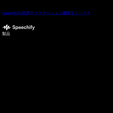
Speechifyが音声ディクテーション機能をリリース
音声入力で5倍速く書ける
製品
詳しく見る