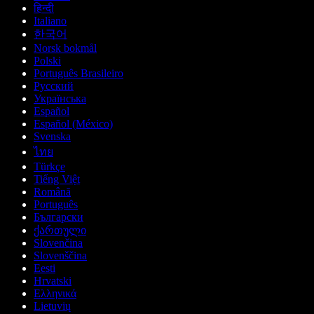
हिन्दी
Italiano
한국어
Norsk bokmål
Polski
Português Brasileiro
Русский
Українська
Español
Español (México)
Svenska
ไทย
Türkçe
Tiếng Việt
Română
Português
Български
ქართული
Slovenčina
Slovenščina
Eesti
Hrvatski
Ελληνικά
Lietuvių