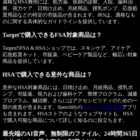
適格なHSA費用には、処方薬、医師の診察、入院、歯科治
療、視力ケア、日焼け止め、月経用品、授乳ポンプ、応急処
置用品などの特定の市販品が含まれます。IRSは、適格なも
のに関する具体的なガイドラインを提供しています。
Targetで購入できるFSA対象商品は？
TargetのFSA & HSAショップでは、スキンケア、アイケア、
応急処置キット、市販薬、ベビーケア製品など、幅広い対象
商品を提供しています。
HSAで購入できる意外な商品は？
意外なHSA対象商品には、日焼け止め、月経用品、授乳ポ
ンプ、市販薬、視力および歯科ケア、禁煙プログラム、減量
プログラム、鍼治療、さらにはアクセシビリティのための一
部の改造が含まれます。Speechifyの
テキスト読み上げ
アプリ
も含まれます。HSAストアのようなウェブサイトも、HSA
で購入可能な商品について詳しく知るのに役立ちます。
最先端のAI音声、無制限のファイル、24時間365日