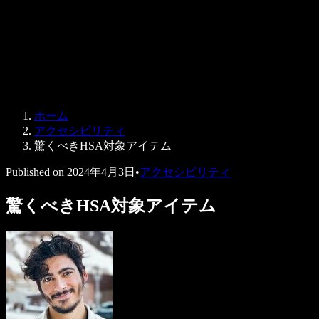
法人向け
Speechify 法人・教育機関向け
Speechify 就労支援向け
Speechify DSA向け
SIMBA 音声エージェント
ホーム
Speechify 開発者向け
アクセシビリティ
驚くべきHSA対象アイテム
Published on
2024年4月3日
•
アクセシビリティ
驚くべきHSA対象アイテム