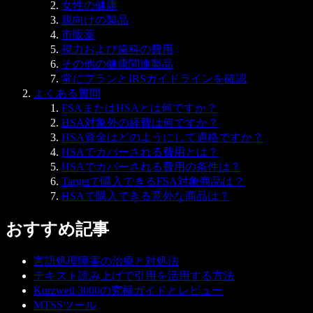
女性の健康
親向けの製品
市販薬
視力および歯科の費用
その他の健康関連製品
常にプランとIRSガイドラインを確認
よくある質問
FSAまたはHSAとは何ですか？
HSA対象外の経費は何ですか？
HSA資金はどのようにして適格ですか？
HSAでカバーされる費用とは？
HSAでカバーされる費用の条件は？
Targetで購入できるFSA対象商品は？
HSAで購入できる意外な商品は？
おすすめ記事
言語処理障害の治療と対処法
テキスト読み上げで引用を活用する方法
Kurzweil 3000の究極ガイドとレビュー
MTSSツール