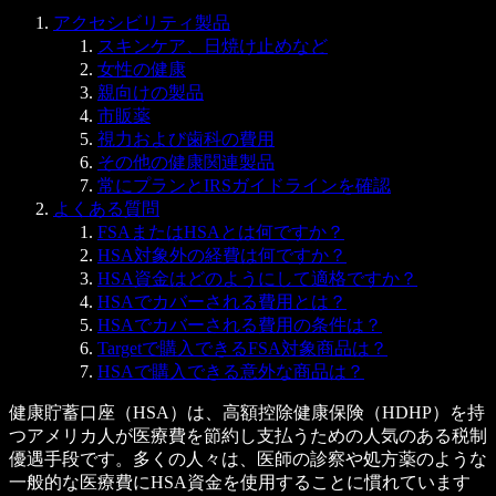
アクセシビリティ製品
スキンケア、日焼け止めなど
女性の健康
親向けの製品
市販薬
視力および歯科の費用
その他の健康関連製品
常にプランとIRSガイドラインを確認
よくある質問
FSAまたはHSAとは何ですか？
HSA対象外の経費は何ですか？
HSA資金はどのようにして適格ですか？
HSAでカバーされる費用とは？
HSAでカバーされる費用の条件は？
Targetで購入できるFSA対象商品は？
HSAで購入できる意外な商品は？
健康貯蓄口座（HSA）は、高額控除健康保険（HDHP）を持
つアメリカ人が医療費を節約し支払うための人気のある税制
優遇手段です。多くの人々は、医師の診察や処方薬のような
一般的な医療費にHSA資金を使用することに慣れています