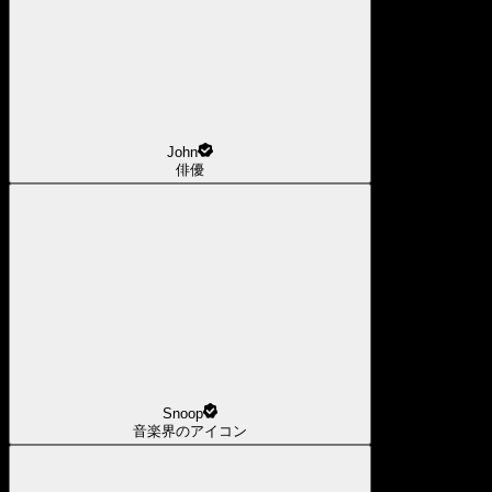
John
俳優
Snoop
音楽界のアイコン