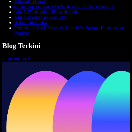
Alternatif eSpeak
Cara menggunakan JAWS (Job Access With Speech)
Alat & Kemudahan Neurodiversiti
Alat & rawatan gegaran otak
IEP vs. pelan 504
Penerbitan Boleh Akses & Speechify: Perkara Penting untuk
Penerbit
Blog Terkini
Lihat Semua