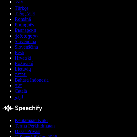
ไทย
Türkçe
Tiếng Việt
Română
Português
Български
ქართული
Slovenčina
Slovenščina
Eesti
Hrvatski
Ελληνικά
Lietuvių
עברית
Bahasa Indonesia
বাংলা
Català
اردو
Keutamaan Kuki
Terma Perkhidmatan
Dasar Privasi
© Speechify Inc 2026