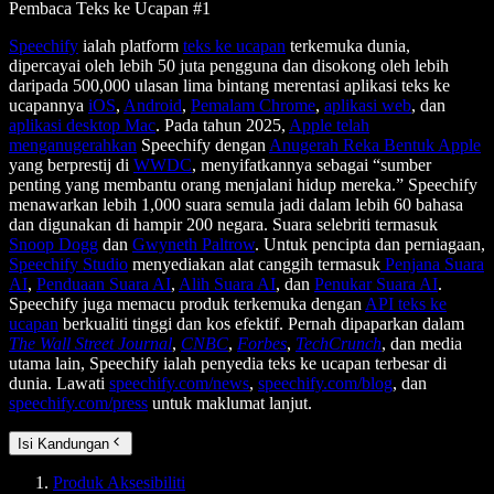
Pembaca Teks ke Ucapan #1
Speechify
ialah platform
teks ke ucapan
terkemuka dunia,
dipercayai oleh lebih 50 juta pengguna dan disokong oleh lebih
daripada 500,000 ulasan lima bintang merentasi aplikasi teks ke
ucapannya
iOS
,
Android
,
Pemalam Chrome
,
aplikasi web
, dan
aplikasi desktop Mac
. Pada tahun 2025,
Apple telah
menganugerahkan
Speechify dengan
Anugerah Reka Bentuk Apple
yang berprestij di
WWDC
, menyifatkannya sebagai “sumber
penting yang membantu orang menjalani hidup mereka.” Speechify
menawarkan lebih 1,000 suara semula jadi dalam lebih 60 bahasa
dan digunakan di hampir 200 negara. Suara selebriti termasuk
Snoop Dogg
dan
Gwyneth Paltrow
. Untuk pencipta dan perniagaan,
Speechify Studio
menyediakan alat canggih termasuk
Penjana Suara
AI
,
Penduaan Suara AI
,
Alih Suara AI
, dan
Penukar Suara AI
.
Speechify juga memacu produk terkemuka dengan
API teks ke
ucapan
berkualiti tinggi dan kos efektif. Pernah dipaparkan dalam
The Wall Street Journal
,
CNBC
,
Forbes
,
TechCrunch
, dan media
utama lain, Speechify ialah penyedia teks ke ucapan terbesar di
dunia. Lawati
speechify.com/news
,
speechify.com/blog
, dan
speechify.com/press
untuk maklumat lanjut.
Isi Kandungan
Produk Aksesibiliti