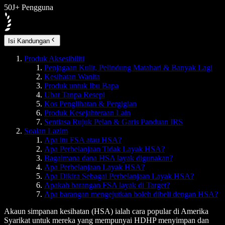
50J+ Pengguna
Isi Kandungan
Produk Aksesibiliti
Penjagaan Kulit, Pelindung Matahari & Banyak Lagi
Kesihatan Wanita
Produk untuk Ibu Bapa
Ubat Tanpa Resepi
Kos Penglihatan & Pergigian
Produk Kesejahteraan Lain
Sentiasa Rujuk Pelan & Garis Panduan IRS
Soalan Lazim
Apa itu FSA atau HSA?
Apa Perbelanjaan Tidak Layak HSA?
Bagaimana dana HSA layak digunakan?
Apa Perbelanjaan Layak HSA?
Apa Dikira Sebagai Perbelanjaan Layak HSA?
Apakah barangan FSA layak di Target?
Apa barangan mengejutkan boleh dibeli dengan HSA?
Akaun simpanan kesihatan (HSA) ialah cara popular di Amerika
Syarikat untuk mereka yang mempunyai HDHP menyimpan dan