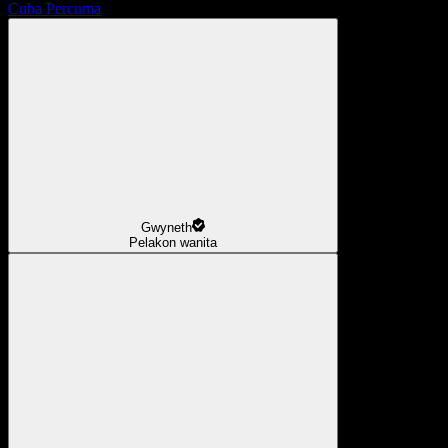
Cuba Percuma
Gwyneth
Pelakon wanita