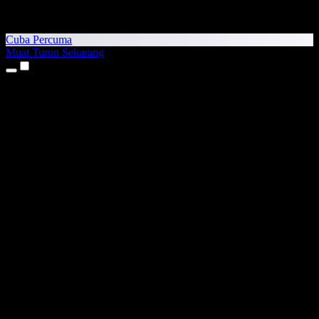
Cuba Percuma
Muat Turun Sekarang
Produk
Teks kepada Pertuturan
Aplikasi iPhone & iPad
Aplikasi Android
Sambungan Chrome
Sambungan Edge
Aplikasi Web
Aplikasi Mac
Aplikasi Windows