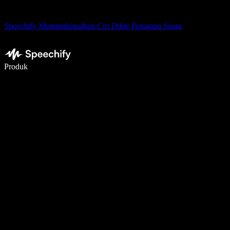
Speechify Memperkenalkan Ciri Dikte Penaipan Suara
Tulis 5× lebih pantas dengan menaip menggunakan suara
Produk
Ketahui Lebih Lanjut