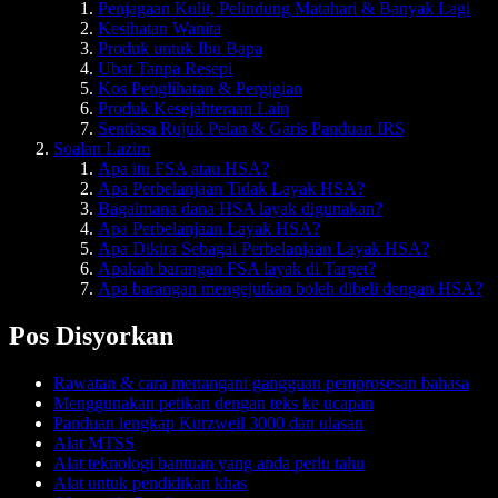
Penjagaan Kulit, Pelindung Matahari & Banyak Lagi
Kesihatan Wanita
Produk untuk Ibu Bapa
Ubat Tanpa Resepi
Kos Penglihatan & Pergigian
Produk Kesejahteraan Lain
Sentiasa Rujuk Pelan & Garis Panduan IRS
Soalan Lazim
Apa itu FSA atau HSA?
Apa Perbelanjaan Tidak Layak HSA?
Bagaimana dana HSA layak digunakan?
Apa Perbelanjaan Layak HSA?
Apa Dikira Sebagai Perbelanjaan Layak HSA?
Apakah barangan FSA layak di Target?
Apa barangan mengejutkan boleh dibeli dengan HSA?
Pos Disyorkan
Rawatan & cara menangani gangguan pemprosesan bahasa
Menggunakan petikan dengan teks ke ucapan
Panduan lengkap Kurzweil 3000 dan ulasan
Alat MTSS
Alat teknologi bantuan yang anda perlu tahu
Alat untuk pendidikan khas