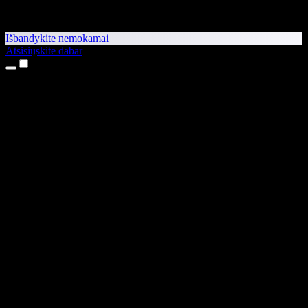
Išbandykite nemokamai
Atsisiųskite dabar
Produktai
Teksto skaitymas balsu
iPhone ir iPad programėlės
Android programėlė
Chrome plėtinys
Edge plėtinys
Interneto programėlė
Mac programėlė
Windows programėlė