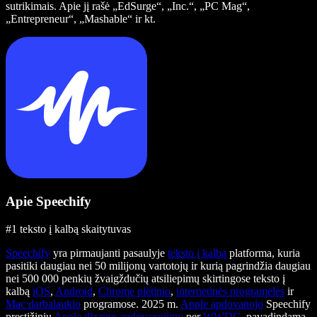
sutrikimais. Apie jį rašė „EdSurge“, „Inc.“, „PC Mag“,
„Entrepreneur“, „Mashable“ ir kt.
Apie Speechify
#1 teksto į kalbą skaitytuvas
Speechify
yra pirmaujanti pasaulyje
teksto į kalbą
platforma, kuria
pasitiki daugiau nei 50 milijonų vartotojų ir kurią pagrindžia daugiau
nei 500 000 penkių žvaigždučių atsiliepimų skirtingose teksto į
kalbą
iOS
,
Android
,
Chrome plėtinio
,
internetinės programėlės
ir
Mac darbalaukio
programose. 2025 m.
Apple apdovanojo
Speechify
prestižiniu
Apple dizaino apdovanojimu
per
WWDC
, pavadindama