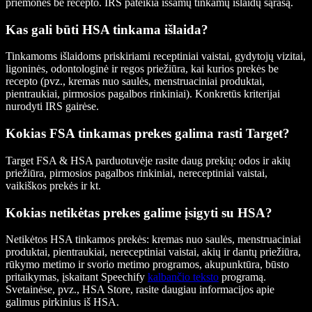
priemonės be recepto. IRS pateikia išsamų tinkamų išlaidų sąrašą.
Kas gali būti HSA tinkama išlaida?
Tinkamoms išlaidoms priskiriami receptiniai vaistai, gydytojų vizitai,
ligoninės, odontologinė ir regos priežiūra, kai kurios prekės be
recepto (pvz., kremas nuo saulės, menstruaciniai produktai,
pientraukiai, pirmosios pagalbos rinkiniai). Konkretūs kriterijai
nurodyti IRS gairėse.
Kokias FSA tinkamas prekes galima rasti Target?
Target FSA & HSA parduotuvėje rasite daug prekių: odos ir akių
priežiūra, pirmosios pagalbos rinkiniai, nereceptiniai vaistai,
vaikiškos prekės ir kt.
Kokias netikėtas prekes galime įsigyti su HSA?
Netikėtos HSA tinkamos prekės: kremas nuo saulės, menstruaciniai
produktai, pientraukiai, nereceptiniai vaistai, akių ir dantų priežiūra,
rūkymo metimo ir svorio metimo programos, akupunktūra, būsto
pritaikymas, įskaitant Speechify
kalbančio teksto
programą.
Svetainėse, pvz., HSA Store, rasite daugiau informacijos apie
galimus pirkinius iš HSA.