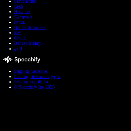
Slovenščina
Eesti
Hrvatski
Ελληνικά
עברית
Bahasa Indonesia
বাংলা
Català
Bahasa Melayu
اردو
Slapukų nuostatos
Paslaugų teikimo sąlygos
Privatumo politika
© Speechify Inc 2026