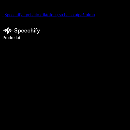
„Speechify“ pristato diktofoną su balso atpažinimu
Rašykite 5× greičiau naudodami diktavimą balsu
Produktai
Sužinokite daugiau