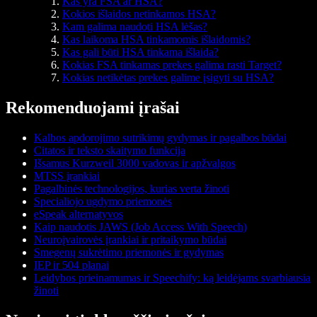
Kas yra FSA ar HSA?
Kokios išlaidos netinkamos HSA?
Kam galima naudoti HSA lėšas?
Kas laikoma HSA tinkamomis išlaidomis?
Kas gali būti HSA tinkama išlaida?
Kokias FSA tinkamas prekes galima rasti Target?
Kokias netikėtas prekes galime įsigyti su HSA?
Rekomenduojami įrašai
Kalbos apdorojimo sutrikimų gydymas ir pagalbos būdai
Citatos ir teksto skaitymo funkcija
Išsamus Kurzweil 3000 vadovas ir apžvalgos
MTSS įrankiai
Pagalbinės technologijos, kurias verta žinoti
Specialiojo ugdymo priemonės
eSpeak alternatyvos
Kaip naudotis JAWS (Job Access With Speech)
Neuroįvairovės įrankiai ir pritaikymo būdai
Smegenų sukrėtimo priemonės ir gydymas
IEP ir 504 planai
Leidybos prieinamumas ir Speechify: ką leidėjams svarbiausia
žinoti