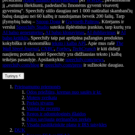
jį „esminiu ištekliumi, padedančiu žmonėms gyventi visavertį
gyvenimą“. Speechify siūlo daugiau nei 1 000 natūraliai skambančių
balsų daugiau nei 60 kalbų ir naudojamas beveik 200 šalių. Tarp
įžymybių balsų –
Snoop Dogg
ir
Gwyneth Paltrow
. Kūrėjams ir
verslui
Speechify Studio
suteikia išplėstinius įrankius, tarp kurių yra
AI balso generatorius
,
AI balso klonavimas
,
AI dubliavimas
ir
AI
balso keitiklis
. Speechify taip pat aprūpina pažangius produktus
kokybišku ir ekonomišku
teksto į kalbą API
. Apie mus rašė
The
Wall Street Journal
,
CNBC
,
Forbes
,
TechCrunch
ir kiti didieji
naujienų portalai, todėl Speechify yra didžiausias teksto į kalbą
teikėjas pasaulyje. Apsilankykite
speechify.com/news
,
speechify.com/blog
ir
speechify.com/press
ir sužinokite daugiau.
Turinys
Prieinamumo priemonės
Odos priežiūra, kremas nuo saulės ir kt.
Moterų sveikata
Prekės tėvams
Vaistai be recepto
Regos ir odontologinės išlaidos
Kitos savijautą gerinančios prekės
Visada pasitikrinkite planą ir IRS taisykles
DUK