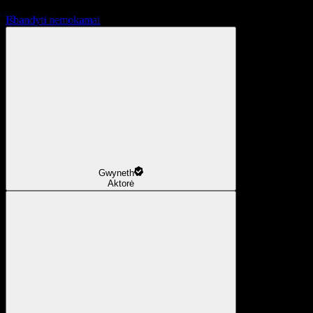
Išbandyti nemokamai
Gwyneth
Aktorė