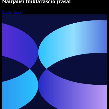
Naujausi tinklaraščio įrašai
Žiūrėti visus