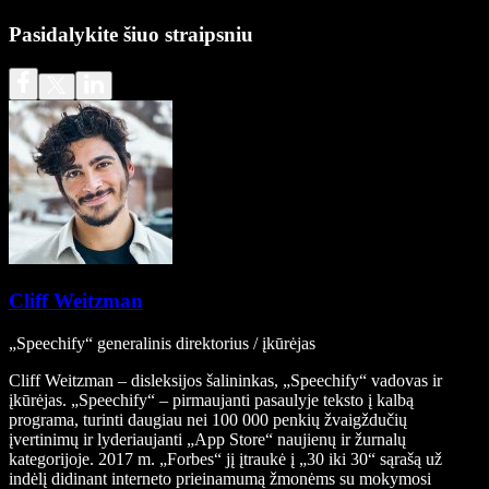
Pasidalykite šiuo straipsniu
Cliff Weitzman
„Speechify“ generalinis direktorius / įkūrėjas
Cliff Weitzman – disleksijos šalininkas, „Speechify“ vadovas ir
įkūrėjas. „Speechify“ – pirmaujanti pasaulyje teksto į kalbą
programa, turinti daugiau nei 100 000 penkių žvaigždučių
įvertinimų ir lyderiaujanti „App Store“ naujienų ir žurnalų
kategorijoje. 2017 m. „Forbes“ jį įtraukė į „30 iki 30“ sąrašą už
indėlį didinant interneto prieinamumą žmonėms su mokymosi