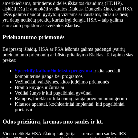
amerikiečiams, turintiems didelės išskaitos draudimą (HDHP),
atsidėti lėšų ir apmokėti sveikatos išlaidas. Daugelis žino, kad HSA
lėšas galima naudoti gydytojų vizitams ar vaistams, tačiau iš tiesų
yra daug netikėtų prekių, kurias irgi dengia HSA – taip galima
sumažinti papildomas sveikatos išlaidas.
Prieinamumo priemonės
Be įprastų išlaidų, HSA ar FSA lėšomis galima padengti įvairių
prieinamumo priemonių ar būsto pritaikymo išlaidas. Tai apima šias
prekes:
Speechify kalbančio teksto programa
ir kita speciali
kompiuterinė įranga bei programos
Vežimėliai, vaikštynės, kitos judėjimo priemonės
Brailio knygos ir žurnalai
Vedliai šunys ir kiti pagalbiniai gyvūnai
Rampos, turėklai ir kita namų įranga prieinamumui gerinti
Klausos aparatai, kochleariniai implantai, kiti pagalbiniai
prietaisai
Odos priežiūra, kremas nuo saulės ir kt.
Viena netikėta HSA išlaidų kategorija – kremas nuo saulės. IRS