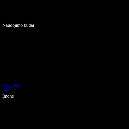
Naudojimo būdai
Atsisiųsti
API
Įmonė