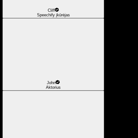
Cliff
Speechify įkūrėjas
John
Aktorius