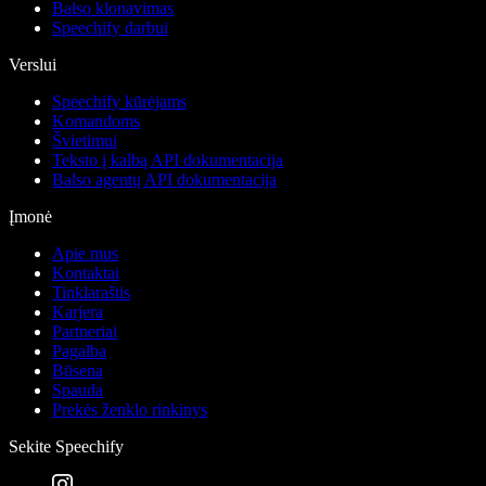
Balso klonavimas
Speechify darbui
Verslui
Speechify kūrėjams
Komandoms
Švietimui
Teksto į kalbą API dokumentacija
Balso agentų API dokumentacija
Įmonė
Apie mus
Kontaktai
Tinklaraštis
Karjera
Partneriai
Pagalba
Būsena
Spauda
Prekės ženklo rinkinys
Sekite Speechify