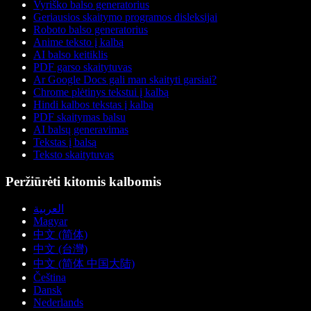
Vyriško balso generatorius
Geriausios skaitymo programos disleksijai
Roboto balso generatorius
Anime teksto į kalbą
AI balso keitiklis
PDF garso skaitytuvas
Ar Google Docs gali man skaityti garsiai?
Chrome plėtinys tekstui į kalbą
Hindi kalbos tekstas į kalbą
PDF skaitymas balsu
AI balsų generavimas
Tekstas į balsą
Teksto skaitytuvas
Peržiūrėti kitomis kalbomis
العربية
Magyar
中文 (简体)
中文 (台灣)
中文 (简体 中国大陆)
Čeština
Dansk
Nederlands