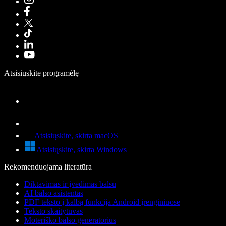
Atsisiųskite programėlę
Atsisiųskite, skirta macOS
Atsisiųskite, skirta Windows
Rekomenduojama literatūra
Diktavimas ir įvedimas balsu
AI balso asistentas
PDF teksto į kalbą funkcija Android įrenginiuose
Teksto skaitytuvas
Moteriško balso generatorius