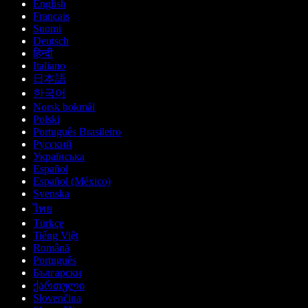
English
Français
Suomi
Deutsch
हिन्दी
Italiano
日本語
한국어
Norsk bokmål
Polski
Português Brasileiro
Русский
Українська
Español
Español (México)
Svenska
ไทย
Türkçe
Tiếng Việt
Română
Português
Български
ქართული
Slovenčina