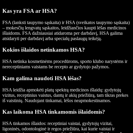
Kas yra FSA ar HSA?
FSA (lanksti taupymo sąskaita) ir HSA (sveikatos taupymo sąskaita)
– mokesčių lengvatų sąskaitos, leidžiančios kaupti lėšas medicinos
išlaidoms. FSA dažniausiai atidaroma per darbdavį, HSA galima
atsidaryti per darbdavį arba specialų paslaugų teikėją.
Kokios išlaidos netinkamos HSA?
HSA netinka kosmetinėms procedūroms, sporto klubo narystėms ir
nereceptiniams vaistams be recepto ar gydytojo pažymos.
Kam galima naudoti HSA lėšas?
HSA leidžia apmokėti platų spektrą medicinos išlaidų: gydytojų
vizitus, receptinius vaistus, dantų ir akių priežiūrą, tam tikras prekes
iš vaistinių. Naudojant tinkamai, lėšos neapmokestinamos.
Kas laikoma HSA tinkamomis išlaidomis?
HSA tinkamos išlaidos: receptiniai vaistai, gydytojų vizitai,
ligoninės, odontologinė ir regos priežiūra, kai kurie vaistai ir