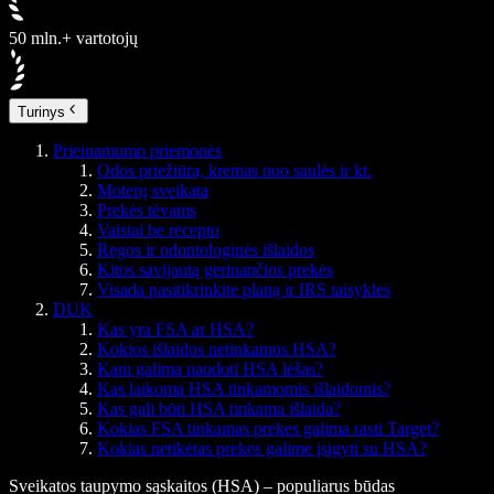
50 mln.+ vartotojų
Turinys
Prieinamumo priemonės
Odos priežiūra, kremas nuo saulės ir kt.
Moterų sveikata
Prekės tėvams
Vaistai be recepto
Regos ir odontologinės išlaidos
Kitos savijautą gerinančios prekės
Visada pasitikrinkite planą ir IRS taisykles
DUK
Kas yra FSA ar HSA?
Kokios išlaidos netinkamos HSA?
Kam galima naudoti HSA lėšas?
Kas laikoma HSA tinkamomis išlaidomis?
Kas gali būti HSA tinkama išlaida?
Kokias FSA tinkamas prekes galima rasti Target?
Kokias netikėtas prekes galime įsigyti su HSA?
Sveikatos taupymo sąskaitos (HSA) – populiarus būdas