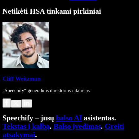
Netikėti HSA tinkami pirkiniai
Cliff Weitzman
„Speechify“ generalinis direktorius / įkūrėjas
Speechify – jūsų
balso AI
asistentas.
Tekstas į kalbą
.
Balso įvedimas
.
Greiti
atsakymai
.