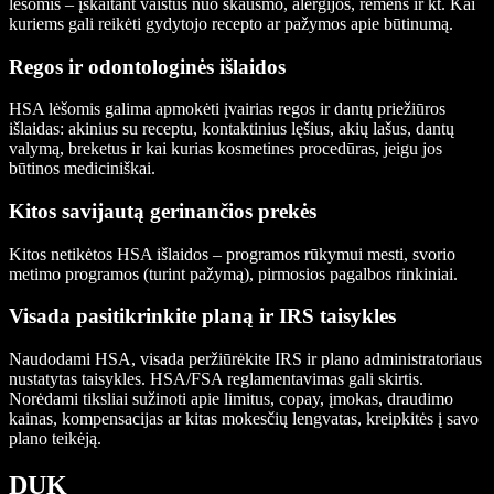
lėšomis – įskaitant vaistus nuo skausmo, alergijos, rėmens ir kt. Kai
kuriems gali reikėti gydytojo recepto ar pažymos apie būtinumą.
Regos ir odontologinės išlaidos
HSA lėšomis galima apmokėti įvairias regos ir dantų priežiūros
išlaidas: akinius su receptu, kontaktinius lęšius, akių lašus, dantų
valymą, breketus ir kai kurias kosmetines procedūras, jeigu jos
būtinos mediciniškai.
Kitos savijautą gerinančios prekės
Kitos netikėtos HSA išlaidos – programos rūkymui mesti, svorio
metimo programos (turint pažymą), pirmosios pagalbos rinkiniai.
Visada pasitikrinkite planą ir IRS taisykles
Naudodami HSA, visada peržiūrėkite IRS ir plano administratoriaus
nustatytas taisykles. HSA/FSA reglamentavimas gali skirtis.
Norėdami tiksliai sužinoti apie limitus, copay, įmokas, draudimo
kainas, kompensacijas ar kitas mokesčių lengvatas, kreipkitės į savo
plano teikėją.
DUK