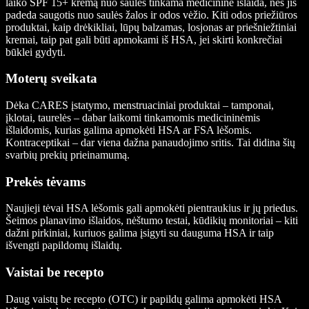
laiko SPF 15+ kremą nuo saulės tinkama medicinine išlaida, nes jis
padeda saugotis nuo saulės žalos ir odos vėžio. Kiti odos priežiūros
produktai, kaip drėkikliai, lūpų balzamas, losjonas ar priešniežtiniai
kremai, taip pat gali būti apmokami iš HSA, jei skirti konkrečiai
būklei gydyti.
Moterų sveikata
Dėka CARES įstatymo, menstruaciniai produktai – tamponai,
įklotai, taurelės – dabar laikomi tinkamomis medicininėmis
išlaidomis, kurias galima apmokėti HSA ar FSA lėšomis.
Kontraceptikai – dar viena dažna panaudojimo sritis. Tai didina šių
svarbių prekių prieinamumą.
Prekės tėvams
Naujieji tėvai HSA lėšomis gali apmokėti pientraukius ir jų priedus.
Šeimos planavimo išlaidos, nėštumo testai, kūdikių monitoriai – kiti
dažni pirkiniai, kuriuos galima įsigyti su dauguma HSA ir taip
išvengti papildomų išlaidų.
Vaistai be recepto
Daug vaistų be recepto (OTC) ir papildų galima apmokėti HSA