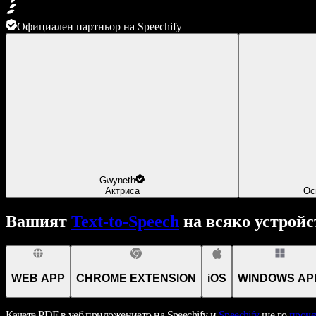
Официален партньор на Speechify
Gwyneth
Актриса
Ос
Вашият
Text-to-Speech
на всяко устройс
WEB APP
CHROME EXTENSION
iOS
WINDOWS AP
Качете PDF в уеб приложението на Speechify и
Speechify
ще го
проче