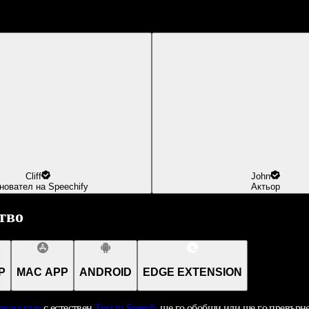
Cliff
John
новател на Speechify
Актьор
тво
P
MAC APP
ANDROID
EDGE EXTENSION
те на глас
с естествен
Text-to-Speech
, ще го обобщи или ще го превърн