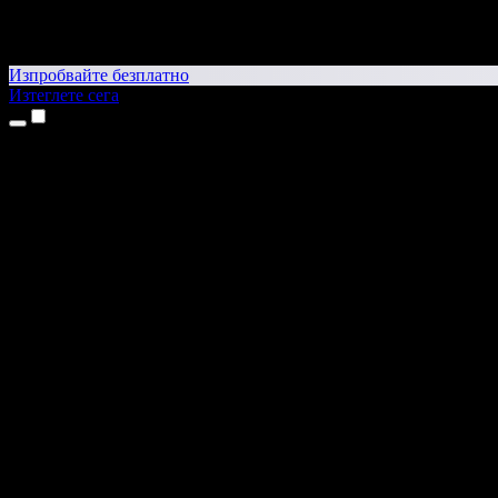
Изпробвайте безплатно
Изтеглете сега
Продукти
Текст в реч
Приложения за iPhone и iPad
Приложение за Android
Разширение за Chrome
Разширение за Edge
Уеб приложение
Приложение за Mac
Приложение за Windows