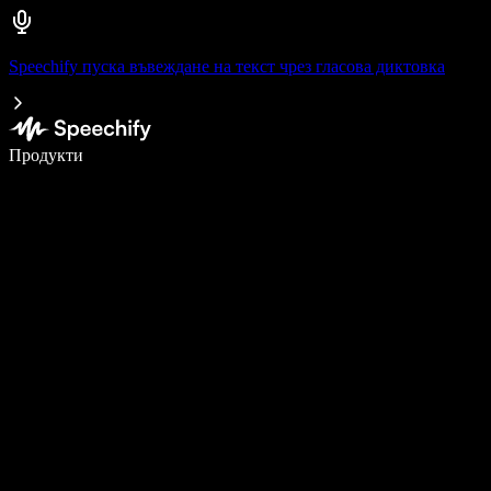
Speechify пуска въвеждане на текст чрез гласова диктовка
Пишете 5× по-бързо с гласово въвеждане
Продукти
Научете повече