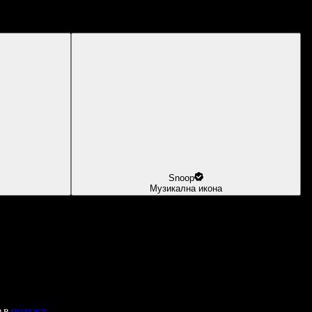
Snoop
Музикална икона
е в
подкаст