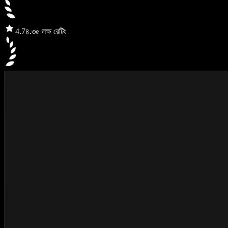
4.7
৪.৩৫ লক্ষ রেটিং