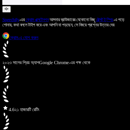
Speechify
-এর
ক্রোম এক্সটেনশন
আপনার ব্রাউজারের যেকোনো কিছু
টেক্সট টু স্পিচ
-এ পড়ে
শোনায়, কথা বললে টাইপ করে এবং আপনি যা পড়ছেন, সে বিষয়ে প্রশ্নের উত্তর দেয়
ক্রোম-এ যোগ করুন
২০২৩ সালের প্রিয় অ্যাপ
Google Chrome-এর পক্ষ থেকে
4.6
২১ হাজারটি রেটিং