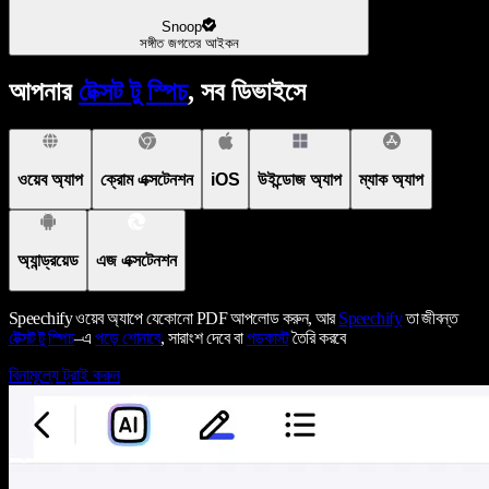
Snoop
সঙ্গীত জগতের আইকন
আপনার
টেক্সট টু স্পিচ
, সব ডিভাইসে
ওয়েব অ্যাপ
ক্রোম এক্সটেনশন
iOS
উইন্ডোজ অ্যাপ
ম্যাক অ্যাপ
অ্যান্ড্রয়েড
এজ এক্সটেনশন
Speechify ওয়েব অ্যাপে যেকোনো PDF আপলোড করুন, আর
Speechify
তা জীবন্ত
টেক্সট টু স্পিচ
–এ
পড়ে শোনাবে
, সারাংশ দেবে বা
পডকাস্ট
তৈরি করবে
বিনামূল্যে ট্রাই করুন