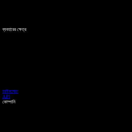
ব্যবহারের ক্ষেত্র
ডাউনলোড
API
কোম্পানি