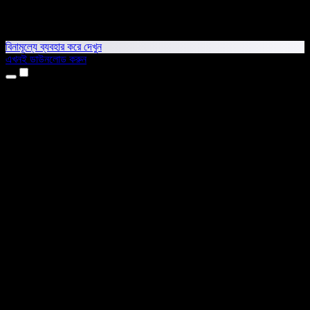
বিনামূল্যে ব্যবহার করে দেখুন
এখনই ডাউনলোড করুন
প্রোডাক্ট
টেক্সট টু স্পিচ
আইফোন ও আইপ্যাড অ্যাপ
অ্যান্ড্রয়েড অ্যাপ
ক্রোম এক্সটেনশন
এজ এক্সটেনশন
ওয়েব অ্যাপ
ম্যাক অ্যাপ
উইন্ডোজ অ্যাপ