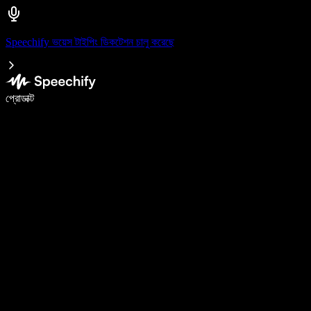
Speechify ভয়েস টাইপিং ডিকটেশন চালু করেছে
ভয়েস টাইপিং দিয়ে ৫ গুণ দ্রুত লিখুন
প্রোডাক্ট
আরও জানুন