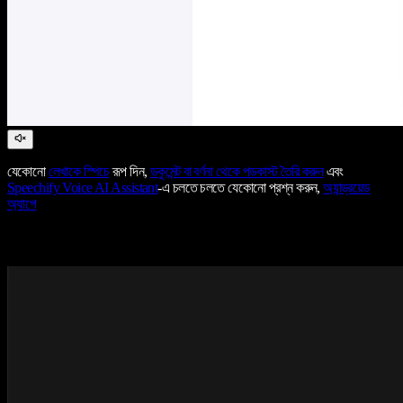
যেকোনো
লেখাকে স্পিচে
রূপ দিন,
ডকুমেন্ট বা বর্ণনা থেকে পডকাস্ট তৈরি করুন
এবং
Speechify Voice AI Assistant
-এ চলতে চলতে যেকোনো প্রশ্ন করুন,
অ্যান্ড্রয়েড
অ্যাপে