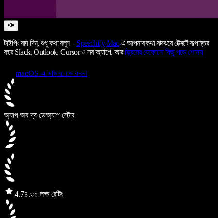
টাইপিং বাদ দিন, শুধু কথা বলুন –
Speechify
Mac
-এ আপনার কথা ঝরঝরে টেক্সটে রূপান্তর
করে Slack, Outlook, Cursor ও সব অ্যাপে, আর
স্ক্রিনের যেকোনো কিছু পড়ে শোনায়
macOS-এ ডাউনলোড করুন
অ্যাপ অব দ্য ডে
অ্যাপ স্টোর
4.7
৪.৩৫ লক্ষ রেটিং