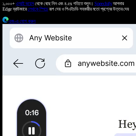
১,০০০+
এআই ভয়েস
থেকে বেছে নিন এবং ৪.৫x গতিতে শুনুন।
Speechify
আপনার
Edge ব্রাউজারে
লেখাকে স্পিচে
রূপ দেয় ও পিএইচডি সহকারীর মতো প্রশ্নের উত্তর দেয়
এজ-এ যোগ করুন