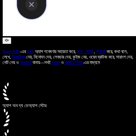
Speechify
-এর
iOS
অ্যাপ গবেষণায় সহায়তা করে,
পড়ে শোনায়
,
ন্যারেট
করে, কথা বলে,
লেখে,
ডিকটেশন
নেয়, বিনোদন দেয়, লেকচার দেয়, কুইজ নেয়, ওয়েব ব্রাউজ করে, সারাংশ দেয়,
নোট নেয় ও
পডকাস্ট
বানায়—সবই
ভয়েস
ও
টেক্সট টু স্পিচ
-এর মাধ্যমে
অ্যাপ অব দ্য ডে
অ্যাপ স্টোর