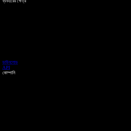
ব্যবহারের ক্ষেত্র
ডাউনলোড
API
কোম্পানি