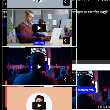
দারুণ মনে রাখার মতো অডিও-ভিডিও প্রজেক্ট বানান।
কোনো শেখার ঝামেলা নেই, শুধু ব্রাউজারে খুলুন—আর দুর্বলতা ছাড়া সব সৃজনশীল কনটেন্ট
বানিয়ে ফেলুন।
স্টুডিও চালু করুন