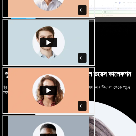
পুরুষ-নারী ভেদে নানান উচ্চারণে বিশাল ভয়েস কালেকশন
প্রতিটি প্রজেক্টকে আলাদা শোনাতে দিন। শত শত AI ভয়েস আর উচ্চারণ থেকে পছন্দ
করুন, নিজের মতো টিউন করুন।