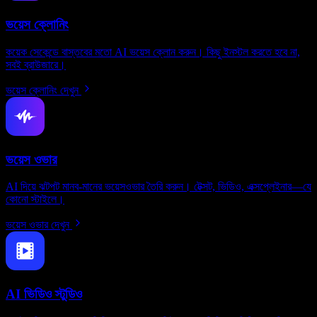
ভয়েস ক্লোনিং
কয়েক সেকেন্ডে বাস্তবের মতো AI ভয়েস ক্লোন করুন। কিছু ইনস্টল করতে হবে না,
সবই ব্রাউজারে।
ভয়েস ক্লোনিং দেখুন
ভয়েস ওভার
AI দিয়ে ঝটপট মানব-মানের ভয়েসওভার তৈরি করুন। টেক্সট, ভিডিও, এক্সপ্লেইনার—যে
কোনো স্টাইলে।
ভয়েস ওভার দেখুন
AI ভিডিও স্টুডিও