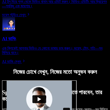
AI টুল দিয়ে শূন্য থেকে ভিডিও বানান আর এডিট করুন। ভিডিও এডিটিং আর ক্রিয়েশন
—সবকিছু এক জায়গায়।
ভয়েস স্টুডিও দেখুন
AI ডাবিং
এক ক্লিকেই আপনার ভিডিও যে কোনো ভাষায় ডাব করুন। ভয়েস, টোন, গতি—সব
মিলিয়ে যাবে।
AI ডাবিং দেখুন
নিজের চোখে দেখুন, নিজের মতো অনুভব করুন
Speechify Studio দিয়ে কী কী করতে পারবেন, তার
কয়েকটা উদাহরণ দেখুন
ভয়েসওভার, রয়্যালটি-ফ্রি ছবি, অডিও, ভিডিও যোগ, নিজের ভয়েস ক্লোন—সব মিলিয়ে