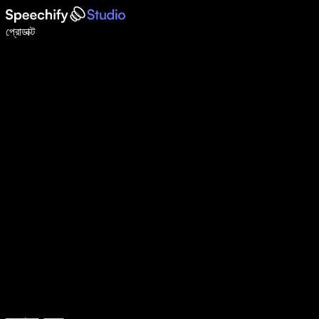
ভয়েস টাইপিং দিয়ে ৫ গুণ দ্রুত লিখুন
প্রোডাক্ট
আরও জানুন