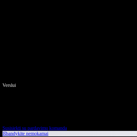
Verslui
Susisiekti su pardavimų komanda
Išbandykite nemokamai