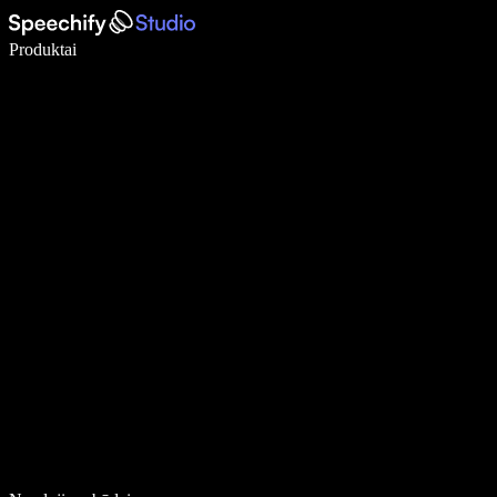
Rašykite 5× greičiau naudodami diktavimą balsu
Produktai
Sužinokite daugiau