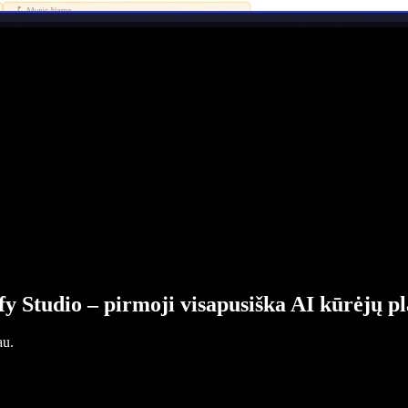
fy Studio – pirmoji visapusiška AI kūrėjų p
au.