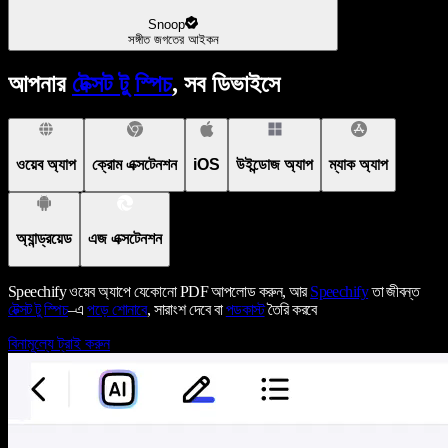
Snoop
সঙ্গীত জগতের আইকন
আপনার
টেক্সট টু স্পিচ
, সব ডিভাইসে
ওয়েব অ্যাপ
ক্রোম এক্সটেনশন
iOS
উইন্ডোজ অ্যাপ
ম্যাক অ্যাপ
অ্যান্ড্রয়েড
এজ এক্সটেনশন
Speechify ওয়েব অ্যাপে যেকোনো PDF আপলোড করুন, আর
Speechify
তা জীবন্ত
টেক্সট টু স্পিচ
–এ
পড়ে শোনাবে
, সারাংশ দেবে বা
পডকাস্ট
তৈরি করবে
বিনামূল্যে ট্রাই করুন