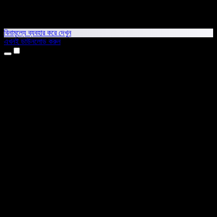
বিনামূল্যে ব্যবহার করে দেখুন
এখনই ডাউনলোড করুন
প্রোডাক্ট
টেক্সট টু স্পিচ
আইফোন ও আইপ্যাড অ্যাপ
অ্যান্ড্রয়েড অ্যাপ
ক্রোম এক্সটেনশন
এজ এক্সটেনশন
ওয়েব অ্যাপ
ম্যাক অ্যাপ
উইন্ডোজ অ্যাপ