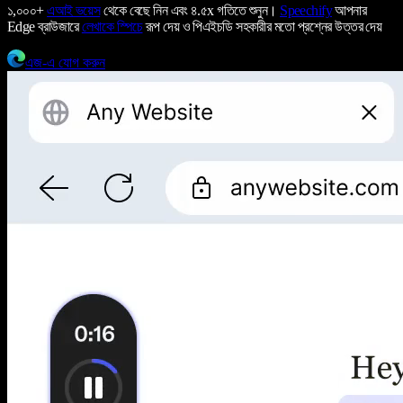
১,০০০+
এআই ভয়েস
থেকে বেছে নিন এবং ৪.৫x গতিতে শুনুন।
Speechify
আপনার
Edge ব্রাউজারে
লেখাকে স্পিচে
রূপ দেয় ও পিএইচডি সহকারীর মতো প্রশ্নের উত্তর দেয়
এজ-এ যোগ করুন