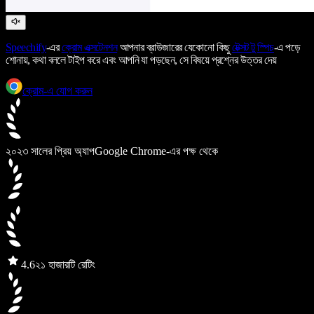
Speechify
-এর
ক্রোম এক্সটেনশন
আপনার ব্রাউজারের যেকোনো কিছু
টেক্সট টু স্পিচ
-এ পড়ে
শোনায়, কথা বললে টাইপ করে এবং আপনি যা পড়ছেন, সে বিষয়ে প্রশ্নের উত্তর দেয়
ক্রোম-এ যোগ করুন
২০২৩ সালের প্রিয় অ্যাপ
Google Chrome-এর পক্ষ থেকে
4.6
২১ হাজারটি রেটিং