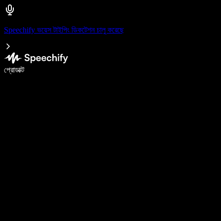
Speechify ভয়েস টাইপিং ডিকটেশন চালু করেছে
ভয়েস টাইপিং দিয়ে ৫ গুণ দ্রুত লিখুন
প্রোডাক্ট
আরও জানুন