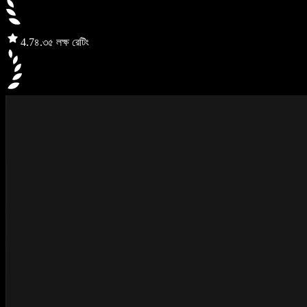
4.7
৪.৩৫ লক্ষ রেটিং