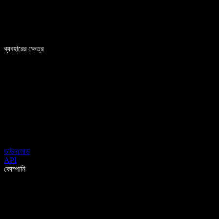
ব্যবহারের ক্ষেত্র
ডাউনলোড
API
কোম্পানি