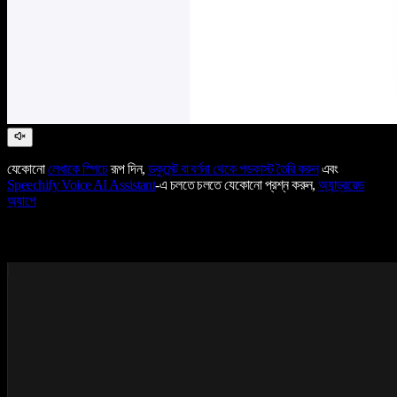
যেকোনো
লেখাকে স্পিচে
রূপ দিন,
ডকুমেন্ট বা বর্ণনা থেকে পডকাস্ট তৈরি করুন
এবং
Speechify Voice AI Assistant
-এ চলতে চলতে যেকোনো প্রশ্ন করুন,
অ্যান্ড্রয়েড
অ্যাপে