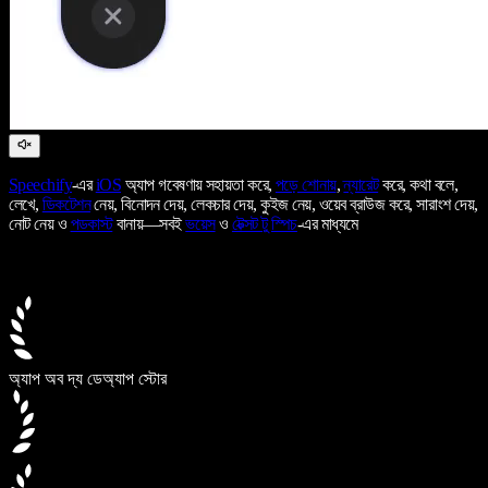
Speechify
-এর
iOS
অ্যাপ গবেষণায় সহায়তা করে,
পড়ে শোনায়
,
ন্যারেট
করে, কথা বলে,
লেখে,
ডিকটেশন
নেয়, বিনোদন দেয়, লেকচার দেয়, কুইজ নেয়, ওয়েব ব্রাউজ করে, সারাংশ দেয়,
নোট নেয় ও
পডকাস্ট
বানায়—সবই
ভয়েস
ও
টেক্সট টু স্পিচ
-এর মাধ্যমে
অ্যাপ অব দ্য ডে
অ্যাপ স্টোর