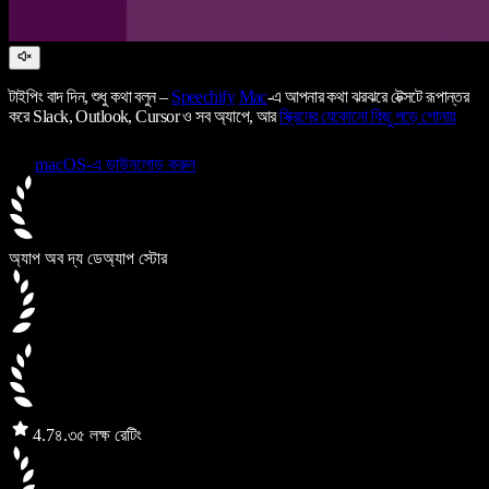
টাইপিং বাদ দিন, শুধু কথা বলুন –
Speechify
Mac
-এ আপনার কথা ঝরঝরে টেক্সটে রূপান্তর
করে Slack, Outlook, Cursor ও সব অ্যাপে, আর
স্ক্রিনের যেকোনো কিছু পড়ে শোনায়
macOS-এ ডাউনলোড করুন
অ্যাপ অব দ্য ডে
অ্যাপ স্টোর
4.7
৪.৩৫ লক্ষ রেটিং