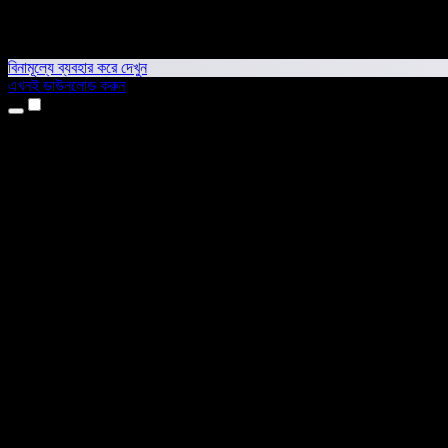
বিনামূল্যে ব্যবহার করে দেখুন
এখনই ডাউনলোড করুন
প্রোডাক্ট
টেক্সট টু স্পিচ
আইফোন ও আইপ্যাড অ্যাপ
অ্যান্ড্রয়েড অ্যাপ
ক্রোম এক্সটেনশন
এজ এক্সটেনশন
ওয়েব অ্যাপ
ম্যাক অ্যাপ
উইন্ডোজ অ্যাপ