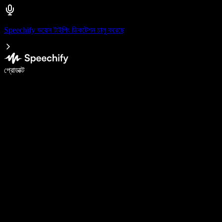
Speechify ভয়েস টাইপিং ডিকটেশন চালু করেছে
ভয়েস টাইপিং দিয়ে ৫ গুণ দ্রুত লিখুন
প্রোডাক্ট
আরও জানুন