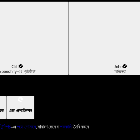
Cliff
John
Speechify-এর প্রতিষ্ঠাতা
অভিনেতা
য়েড
এজ এক্সটেনশন
 টু স্পিচ
–এ
পড়ে শোনাবে
, সারাংশ দেবে বা
পডকাস্ট
তৈরি করবে