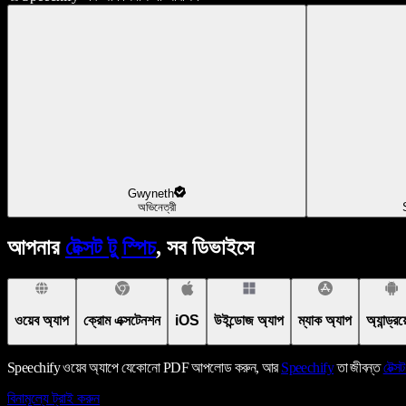
Gwyneth
অভিনেত্রী
আপনার
টেক্সট টু স্পিচ
, সব ডিভাইসে
ওয়েব অ্যাপ
ক্রোম এক্সটেনশন
iOS
উইন্ডোজ অ্যাপ
ম্যাক অ্যাপ
অ্যান্ড্র
Speechify ওয়েব অ্যাপে যেকোনো PDF আপলোড করুন, আর
Speechify
তা জীবন্ত
টেক্সট
বিনামূল্যে ট্রাই করুন