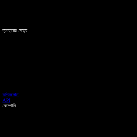
ব্যবহারের ক্ষেত্র
ডাউনলোড
API
কোম্পানি