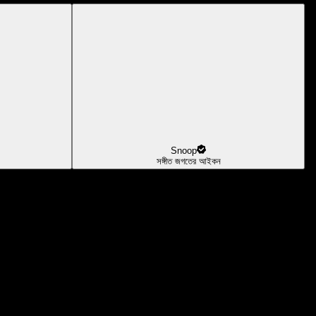
Snoop
সঙ্গীত জগতের আইকন