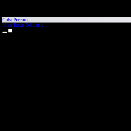
Cuba Percuma
Muat Turun Sekarang
Produk
Teks kepada Pertuturan
Aplikasi iPhone & iPad
Aplikasi Android
Sambungan Chrome
Sambungan Edge
Aplikasi Web
Aplikasi Mac
Aplikasi Windows