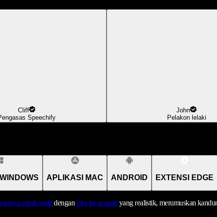
Cliff
John
Pengasas Speechify
Pelakon lelaki
 WINDOWS
APLIKASI MAC
ANDROID
EXTENSI EDGE
annya untuk anda
dengan
teks ke ucapan
yang realistik, merumuskan kandu