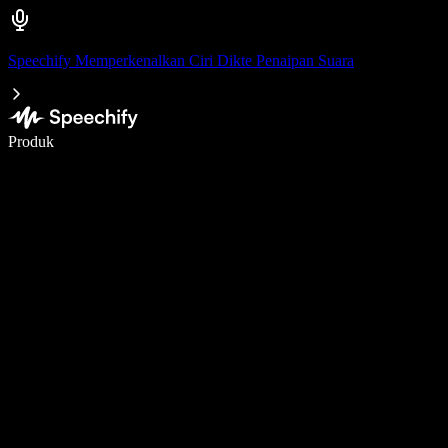
Speechify Memperkenalkan Ciri Dikte Penaipan Suara
Tulis 5× lebih pantas dengan menaip menggunakan suara
Produk
Ketahui Lebih Lanjut