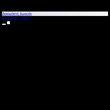
Δοκιμάστε δωρεάν
Κατεβάστε τώρα
Προϊόντα
Κείμενο σε Ομιλία
Εφαρμογές για iPhone & iPad
Εφαρμογή για Android
Επέκταση για Chrome
Επέκταση για Edge
Web εφαρμογή
Εφαρμογή για Mac
Εφαρμογή για Windows