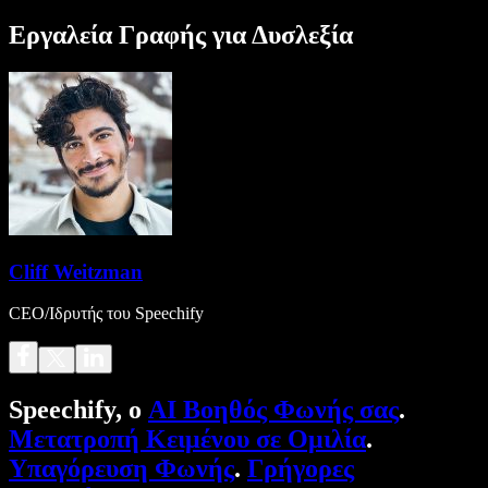
Εργαλεία Γραφής για Δυσλεξία
Cliff Weitzman
CEO/Ιδρυτής του Speechify
Speechify, ο
AI Βοηθός Φωνής σας
.
Μετατροπή Κειμένου σε Ομιλία
.
Υπαγόρευση Φωνής
.
Γρήγορες