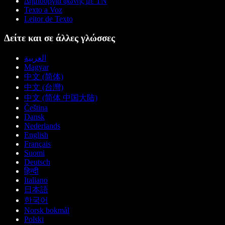
Δημιουργία φωνής με ΤΝ
Texto a Voz
Leitor de Texto
Δείτε και σε άλλες γλώσσες
العربية
Magyar
中文 (简体)
中文 (台灣)
中文 (简体 中国大陆)
Čeština
Dansk
Nederlands
English
Français
Suomi
Deutsch
हिन्दी
Italiano
日本語
한국어
Norsk bokmål
Polski