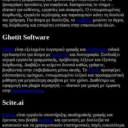
ξαναγράφει προτάσεις για σαφήνεια, διατηρώντας το νόημα –
ιδανικό για εκθέσεις, εργασίες και αναφορές. Ο ενσωματωμένος
διορθωτής, εργαλείο περίληψης και παραπομπών κάνει τη δουλειά
πιο γρήγορη. Για άτομα με δυσλεξία, το
QuillBot
μειώνει το άγχος
της διόρθωσης και επιτρέπει εστίαση στην επικοινωνία ιδεών.
Ghotit Software
Ghotit
είναι εξελιγμένο λογισμικό γραφής και
διόρθωσης
ειδικά
σχεδιασμένο για άτομα με
δυσλεξία
και δυσογραφία. Συνδυάζει
ισχυρά εργαλεία γραμματικής, πρόβλεψης λέξεων και έξυπνης
διόρθωσης. Διαβάζει το κείμενο δυνατά καθώς γράφετε,
βοηθώντας στην επιβεβαίωση μέσω ακοής. Το
Ghotit
προσφέρει
ειδοποιήσεις ομόηχων, ενσωματωμένο λεξικό και προσαρμοστική
μάθηση για μεγαλύτερη ακρίβεια με τον χρόνο. Διαθέσιμο ως
εφαρμογή και plugin περιηγητή — ιδανικό για γραφή με έμφαση
στην
προσβασιμότητα
.
Scite.ai
Scite.ai
είναι εργαλείο υποστήριξης ακαδημαϊκής γραφής και
έρευνας που βοηθά
μαθητές
και ερευνητές με δυσλεξία να
κατανοούν και να χρησιμοποιούν επιστημονικές πηγές ευκολότερα.