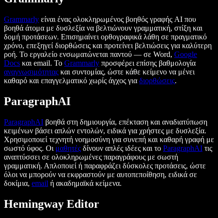
Grammarly
είναι ένας ολοκληρωμένος βοηθός γραφής AI που
βοηθά άτομα με δυσλεξία να βελτιώνουν γραμματική, στίξη και
δομή προτάσεων. Επισημαίνει ορθογραφικά λάθη σε πραγματικό
χρόνο, επεξηγεί διορθώσεις και προτείνει βελτιώσεις για καλύτερη
ροή. Το εργαλείο ενσωματώνεται παντού — σε Word,
Google
Docs
και email. Το
Grammarly
προσφέρει επίσης βαθμολογία
αναγνωσιμότητας
και συντομίας, ώστε κάθε κείμενο να μένει
καθαρό και επαγγελματικό χωρίς άγχος για
διορθώσεις
.
ParagraphAI
ParagraphAI
βοηθά στη δημιουργία, επέκταση και αναδιατύπωση
κειμένων βάσει απλών εντολών, ειδικά για χρήστες με δυσλεξία.
Χρησιμοποιεί τεχνητή νοημοσύνη για συνεπή και καθαρή γραφή με
σωστό ύφος. Οι
μαθητές
δίνουν απλές ιδέες και το
ParagraphAI
τις
αναπτύσσει σε ολοκληρωμένες παραγράφους με σωστή
γραμματική. Απλοποιεί ή παραφράζει δύσκολες προτάσεις, ώστε
όλοι να μπορούν να εκφραστούν με αυτοπεποίθηση, ειδικά σε
δοκίμια,
email
ή ακαδημαϊκά κείμενα.
Hemingway Editor