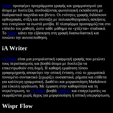
Nessy
προσφέρει προγράμματα γραφής και γραμματισμού για
άτομα με δυσλεξία, συνδυάζοντας φωνολογική εκπαίδευση με
διαδραστικά παιχνίδια και βίντεο. Οι ενότητες γραφής διδάσκουν
ορθογραφία, στίξη και σύνταξη με πολυαισθητηριακές ασκήσεις
που ενισχύουν τα σωστά μοτίβα. Η πλατφόρμα προσαρμόζεται στο
επίπεδο του μαθητή, ώστε κάθε μάθημα να «χτίζεται» σταδιακά.
Το
Nessy
κάνει την εξάσκηση στη γραφή διασκεδαστική και
τονώνει την αυτοπεποίθηση.
iA Writer
iA Writer
είναι μια μινιμαλιστική εφαρμογή γραφής που μειώνει
τους περισπασμούς και βοηθά άτομα με δυσλεξία να
επικεντρωθούν στη δομή. Η καθαρή εμφάνιση τύπου
γραφομηχανής αποφεύγει την οπτική ένταση, ενώ το χρωματικά
τονισμένο συντακτικό ξεχωρίζει ουσιαστικά, ρήματα και επίθετα
για καλύτερη γραμματική. Διαθέτει και μορφοποίηση Markdown
για εύκολη οργάνωση. Με έμφαση στην καθαρότητα και τη
συγκέντρωση, το
iA Writer
βοηθά
μαθητές
και επαγγελματίες να
εκφράζονται χωρίς άγχος για μορφοποίηση ή οπτική υπερφόρτωση.
Wispr Flow