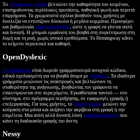
Το
Hemingway Editor
βελτιώνει την καθαρότητα του κειμένου,
επισημαίνοντας περίπλοκες προτάσεις, παθητική φωνή και περιττά
επιρρήματα. Τα χρωματιστά σχόλια βοηθούν τους χρήστες με
δυσλεξία να εντοπίζουν δύσκολα ή μεγάλα κομμάτια. Προσφέρει
και βαθμολογία
αναγνωσιμότητας
, ώστε η γραφή να γίνεται απλή
και δυνατή. Η μίνιμαλ εμφάνιση του βοηθά στη συγκέντρωση στη
δομή και τη ροή, χωρίς οπτικά ερεθίσματα. Το Hemingway κάνει
το κείμενο περιεκτικό και καθαρό.
OpenDyslexic
OpenDyslexic
είναι δωρεάν γραμματοσειρά ανοιχτού κώδικα,
ειδικά σχεδιασμένη για να βοηθά άτομα με
δυσλεξία
. Τα ιδιαίτερα
γράμματα μειώνουν τις αναστροφές και βελτιώνουν τη
σταθερότητα της ανάγνωσης, βοηθώντας τον γράφοντα να
επικεντρώνεται στο περιεχόμενο. Εγκαθίσταται παντού — στο
σύστημα, στο πρόγραμμα περιήγησης, σε εφαρμογές γραφής ή
επεξεργασίας. Για τους χρήστες, το
OpenDyslexic
μειώνει την
κούραση στα μάτια και αυξάνει την ακρίβεια στη γραφή ή την
επιμέλεια. Μια απλή αλλά δυνατή λύση
προσβασιμότητας
που
κάνει τη διαδικασία γραφής πιο άνετη.
Nessy