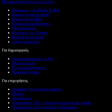
Μετατροπή Κειμένου σε Ομιλία
Εφαρμογές για iPhone & iPad
Εφαρμογή για Android
Εφαρμογή για Mac
Εφαρμογή για Windows
Web εφαρμογή
Επέκταση για Chrome
Πρόσθετο για Edge
Λήψη εφαρμογής
Για δημιουργούς
Δημιουργία φωνής με ΤΝ
Μεταγλώττιση
Κλωνοποίηση φωνής
Speechify Studio
Για επιχειρήσεις
Speechify για προγραμματιστές
Ομάδες
Εκπαίδευση
Τεκμηρίωση API μετατροπής κειμένου σε ομιλία
Τεκμηρίωση API φωνητικών πρακτόρων