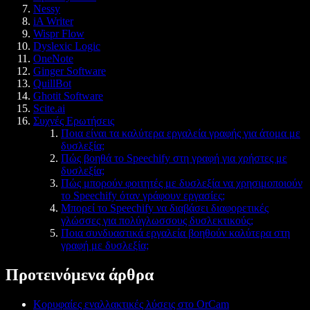
Nessy
iA Writer
Wispr Flow
Dyslexic Logic
OneNote
Ginger Software
QuillBot
Ghotit Software
Scite.ai
Συχνές Ερωτήσεις
Ποια είναι τα καλύτερα εργαλεία γραφής για άτομα με
δυσλεξία;
Πώς βοηθά το Speechify στη γραφή για χρήστες με
δυσλεξία;
Πώς μπορούν φοιτητές με δυσλεξία να χρησιμοποιούν
το Speechify όταν γράφουν εργασίες;
Μπορεί το Speechify να διαβάσει διαφορετικές
γλώσσες για πολύγλωσσους δυσλεκτικούς;
Ποια συνδυαστικά εργαλεία βοηθούν καλύτερα στη
γραφή με δυσλεξία;
Προτεινόμενα άρθρα
Κορυφαίες εναλλακτικές λύσεις στο OrCam