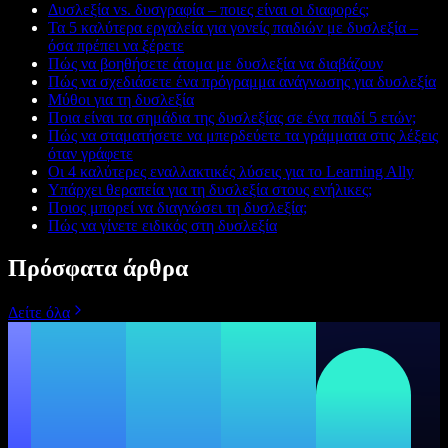
Δυσλεξία vs. δυσγραφία – ποιες είναι οι διαφορές;
Τα 5 καλύτερα εργαλεία για γονείς παιδιών με δυσλεξία –
όσα πρέπει να ξέρετε
Πώς να βοηθήσετε άτομα με δυσλεξία να διαβάζουν
Πώς να σχεδιάσετε ένα πρόγραμμα ανάγνωσης για δυσλεξία
Μύθοι για τη δυσλεξία
Ποια είναι τα σημάδια της δυσλεξίας σε ένα παιδί 5 ετών;
Πώς να σταματήσετε να μπερδεύετε τα γράμματα στις λέξεις
όταν γράφετε
Οι 4 καλύτερες εναλλακτικές λύσεις για το Learning Ally
Υπάρχει θεραπεία για τη δυσλεξία στους ενήλικες;
Ποιος μπορεί να διαγνώσει τη δυσλεξία;
Πώς να γίνετε ειδικός στη δυσλεξία
Πρόσφατα άρθρα
Δείτε όλα