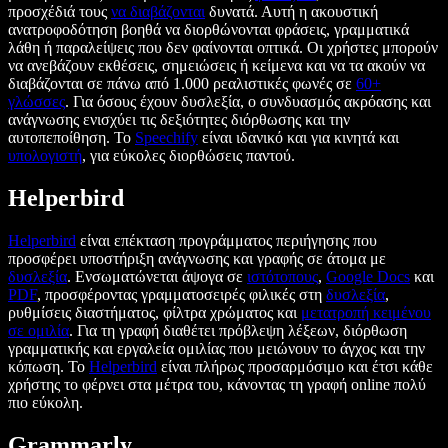
προσχέδιά τους
να διαβάζονται
δυνατά. Αυτή η ακουστική
ανατροφοδότηση βοηθά να διορθώνονται φράσεις, γραμματικά
λάθη ή παραλείψεις που δεν φαίνονται οπτικά. Οι χρήστες μπορούν
να ανεβάζουν εκθέσεις, σημειώσεις ή κείμενα και να τα ακούν να
διαβάζονται σε πάνω από 1.000 ρεαλιστικές φωνές σε
60+
γλώσσες
. Για όσους έχουν δυσλεξία, ο συνδυασμός ακρόασης και
ανάγνωσης ενισχύει τις δεξιότητες διόρθωσης και την
αυτοπεποίθηση. Το
Speechify
είναι ιδανικό και για κινητά και
υπολογιστή
, για εύκολες διορθώσεις παντού.
Helperbird
Helperbird
είναι επέκταση προγράμματος περιήγησης που
προσφέρει υποστήριξη ανάγνωσης και γραφής σε άτομα με
δυσλεξία
. Ενσωματώνεται άψογα σε
ιστότοπους
,
Google Docs
και
PDF
, προσφέροντας γραμματοσειρές φιλικές στη
δυσλεξία
,
ρυθμίσεις διαστήματος, φίλτρα χρώματος και
μετατροπή κειμένου
σε ομιλία
. Για τη γραφή διαθέτει πρόβλεψη λέξεων, διόρθωση
γραμματικής και εργαλεία ομιλίας που μειώνουν το άγχος και την
κόπωση. Το
Helperbird
είναι πλήρως προσαρμόσιμο και έτσι κάθε
χρήστης το φέρνει στα μέτρα του, κάνοντας τη γραφή online πολύ
πιο εύκολη.
Grammarly