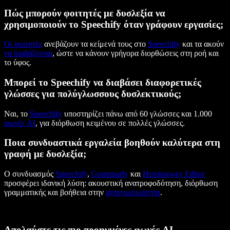
Πώς μπορούν φοιτητές με δυσλεξία να
χρησιμοποιούν το Speechify όταν γράφουν εργασίες;
Οι φοιτητές
ανεβάζουν τα κείμενά τους στο
Speechify
και τα ακούν
να διαβάζονται
, ώστε να κάνουν γρήγορα διορθώσεις στη ροή και
το ύφος.
Μπορεί το Speechify να διαβάσει διαφορετικές
γλώσσες για πολύγλωσσους δυσλεκτικούς;
Ναι, το
Speechify
υποστηρίζει πάνω από 60 γλώσσες και 1.000
φωνές AI
, για διόρθωση κειμένου σε πολλές γλώσσες.
Ποια συνδυαστικά εργαλεία βοηθούν καλύτερα στη
γραφή με δυσλεξία;
Ο συνδυασμός
Speechify
,
Grammarly
και
Hemingway Editor
προσφέρει ιδανική λύση: ακουστική ανατροφοδότηση, διόρθωση
γραμματικής και βοήθεια στην
αναγνωσιμότητα
.
Απολαύστε τις πιο προηγμένες φωνές AI,