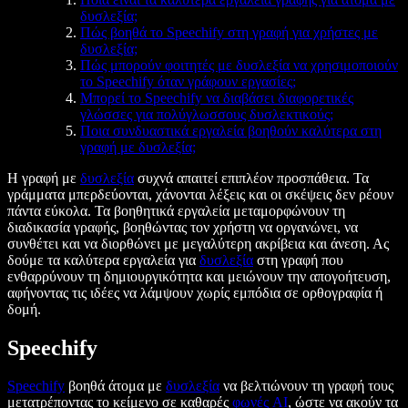
δυσλεξία;
Πώς βοηθά το Speechify στη γραφή για χρήστες με
δυσλεξία;
Πώς μπορούν φοιτητές με δυσλεξία να χρησιμοποιούν
το Speechify όταν γράφουν εργασίες;
Μπορεί το Speechify να διαβάσει διαφορετικές
γλώσσες για πολύγλωσσους δυσλεκτικούς;
Ποια συνδυαστικά εργαλεία βοηθούν καλύτερα στη
γραφή με δυσλεξία;
Η γραφή με
δυσλεξία
συχνά απαιτεί επιπλέον προσπάθεια. Τα
γράμματα μπερδεύονται, χάνονται λέξεις και οι σκέψεις δεν ρέουν
πάντα εύκολα. Τα βοηθητικά εργαλεία μεταμορφώνουν τη
διαδικασία γραφής, βοηθώντας τον χρήστη να οργανώνει, να
συνθέτει και να διορθώνει με μεγαλύτερη ακρίβεια και άνεση. Ας
δούμε τα καλύτερα εργαλεία για
δυσλεξία
στη γραφή που
ενθαρρύνουν τη δημιουργικότητα και μειώνουν την απογοήτευση,
αφήνοντας τις ιδέες να λάμψουν χωρίς εμπόδια σε ορθογραφία ή
δομή.
Speechify
Speechify
βοηθά άτομα με
δυσλεξία
να βελτιώνουν τη γραφή τους
μετατρέποντας το κείμενο σε καθαρές
φωνές AI
, ώστε να ακούν τα