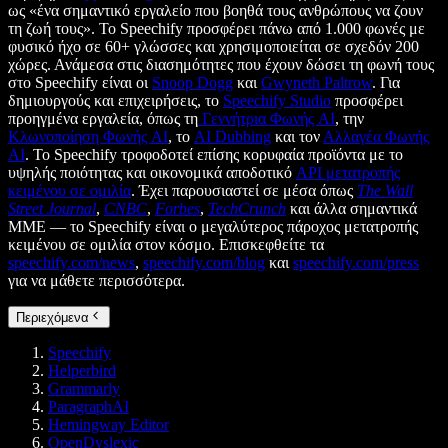
ως «ένα σημαντικό εργαλείο που βοηθά τους ανθρώπους να ζουν
τη ζωή τους». Το Speechify προσφέρει πάνω από 1.000 φωνές με
φυσικό ήχο σε 60+ γλώσσες και χρησιμοποιείται σε σχεδόν 200
χώρες. Ανάμεσα στις διασημότητες που έχουν δώσει τη φωνή τους
στο Speechify είναι οι
Snoop Dogg
και
Gwyneth Paltrow
. Για
δημιουργούς και επιχειρήσεις, το
Speechify Studio
προσφέρει
προηγμένα εργαλεία, όπως τη
Γεννήτρια Φωνής AI
, την
Κλωνοποίηση Φωνής AI
, το
AI Dubbing
και τον
Αλλαγέα Φωνής
AI
. Το Speechify τροφοδοτεί επίσης κορυφαία προϊόντα με το
υψηλής ποιότητας και οικονομικά αποδοτικό
API μετατροπής
κειμένου σε ομιλία
. Έχει παρουσιαστεί σε μέσα όπως
The Wall
Street Journal
,
CNBC
,
Forbes
,
TechCrunch
και άλλα σημαντικά
ΜΜΕ — το Speechify είναι ο μεγαλύτερος πάροχος μετατροπής
κειμένου σε ομιλία στον κόσμο. Επισκεφθείτε τα
speechify.com/news
,
speechify.com/blog
και
speechify.com/press
για να μάθετε περισσότερα.
Περιεχόμενα
Speechify
Helperbird
Grammarly
ParagraphAI
Hemingway Editor
OpenDyslexic