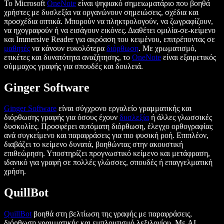
Το Microsoft
OneNote
είναι ψηφιακό σημειωματάριο που βοηθά
χρήστες με δυσλεξία να οργανώνουν σημειώσεις, σχέδια και
προσχέδια οπτικά. Μπορούν να πληκτρολογούν, να ζωγραφίζουν,
να ηχογραφούν ή να εισάγουν εικόνες. Διαθέτει ομιλία-σε-κείμενο
και Immersive Reader για ακρόαση του κειμένου, επιτρέποντας σε
μαθητές
να κάνουν ευκολότερα
διόρθωση
. Με χρωματισμό,
ετικέτες και δυνατότητα αναζήτησης, το
OneNote
είναι εξαιρετικός
σύμμαχος γραφής για σπουδές και δουλειά.
Ginger Software
Ginger Software
είναι σύγχρονο εργαλείο γραμματικής και
διόρθωσης γραφής για όσους έχουν
δυσλεξία
ή άλλες γλωσσικές
δυσκολίες. Προσφέρει αυτόματη διόρθωση, έλεγχο ορθογραφίας
ανά συγκείμενο και παραφράσεις για πιο φυσική ροή. Επιπλέον,
διαβάζει το κείμενο δυνατά, βοηθώντας στην ακουστική
επιθεώρηση. Υποστηρίζει προγνωστικό κείμενο και μετάφραση,
ιδανικό για γραφή σε πολλές γλώσσες, σπουδές ή επαγγελματική
χρήση.
QuillBot
QuillBot
βοηθά στη βελτίωση της γραφής με παραφράσεις,
διόρθωση γραμματικής και εμπλουτισμό λεξιλογίου. Με AI