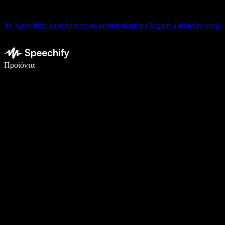
Το Speechify λανσάρει τη φωνητική πληκτρολόγηση (υπαγόρευση)
Γράψτε 5× πιο γρήγορα με φωνητική πληκτρολόγηση
Προϊόντα
Μάθετε περισσότερα