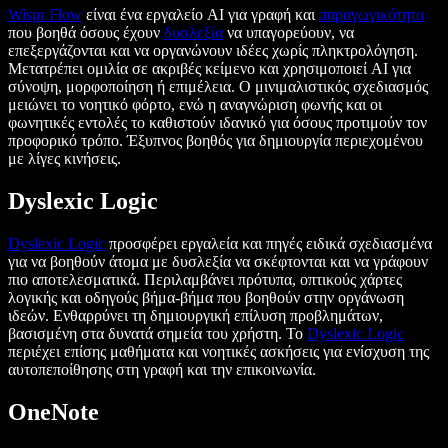
Wispr Flow
είναι ένα εργαλείο AI για γραφή και
παραγωγικότητα
που βοηθά όσους έχουν
δυσλεξία
να υπαγορεύουν, να
επεξεργάζονται και να οργανώνουν ιδέες χωρίς πληκτρολόγηση.
Μετατρέπει ομιλία σε ακριβές κείμενο και χρησιμοποιεί AI για
σύνοψη, μορφοποίηση ή επιμέλεια. Ο μινιμαλιστικός σχεδιασμός
μειώνει το νοητικό φόρτο, ενώ η αναγνώριση φωνής και οι
φωνητικές εντολές το καθιστούν ιδανικό για όσους προτιμούν τον
προφορικό τρόπο. Έξυπνος βοηθός για δημιουργία περιεχομένου
με λίγες κινήσεις.
Dyslexic Logic
Dyslexic Logic
προσφέρει εργαλεία και πηγές ειδικά σχεδιασμένα
για να βοηθούν άτομα με δυσλεξία να σκέφτονται και να γράφουν
πιο αποτελεσματικά. Περιλαμβάνει πρότυπα, οπτικούς χάρτες
λογικής και οδηγούς βήμα-βήμα που βοηθούν στην οργάνωση
ιδεών. Ενθαρρύνει τη δημιουργική επίλυση προβλημάτων,
βασισμένη στα δυνατά σημεία του χρήστη. Το
Dyslexic Logic
περιέχει επίσης μαθήματα και νοητικές ασκήσεις για ενίσχυση της
αυτοπεποίθησης στη γραφή και την επικοινωνία.
OneNote