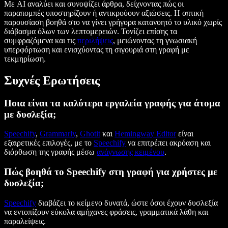
Με AI αναλύει και συνοψίζει άρθρα, δείχνοντας πώς οι
παραπομπές υποστηρίζουν ή αντικρούουν αξιώσεις. Η οπτική
παρουσίαση βοηθά στο να γίνει γρήγορα κατανοητό το υλικό χωρίς
διάβασμα όλων των λεπτομερειών. Τονίζει επίσης τα
συμφραζόμενα και τις
περιλήψεις
, μειώνοντας τη γνωσιακή
υπερφόρτωση και ενισχύοντας τη σιγουριά στη γραφή με
τεκμηρίωση.
Συχνές Ερωτήσεις
Ποια είναι τα καλύτερα εργαλεία γραφής για άτομα
με δυσλεξία;
Speechify
,
Grammarly
,
Ghotit
και
Hemingway Editor
είναι
εξαιρετικές επιλογές, με το
Speechify
να επιτρέπει ακρόαση και
διόρθωση της γραφής μέσω
ανάγνωσης κειμένου
.
Πώς βοηθά το Speechify στη γραφή για χρήστες με
δυσλεξία;
Speechify
διαβάζει το κείμενο δυνατά, ώστε όσοι έχουν δυσλεξία
να εντοπίζουν εύκολα αμήχανες φράσεις, γραμματικά λάθη και
παραλείψεις.