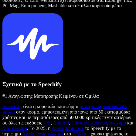
δυσκολίες. Ο Cliff Weitzman έχει παρουσιαστεί στα EdSurge, Inc.,
PC Mag, Entrepreneur, Mashable και σε άλλα κορυφαία μέσα.
Σχετικά με το Speechify
#1 Αναγνώστης Μετατροπής Κειμένου σε Ομιλία
Speechify
είναι η κορυφαία πλατφόρμα
μετατροπής κειμένου σε
ομιλία
στον κόσμο, εμπιστευμένη από πάνω από 50 εκατομμύρια
χρήστες και με περισσότερες από 500.000 κριτικές πέντε αστέρων
σε όλες τις εκδόσεις
iOS
,
Android
,
Chrome Extension
,
web app
και
Mac desktop
. Το 2025, η
Apple βράβευσε
το Speechify με το
περίφημο
Apple Design Award
στο
WWDC
, χαρακτηρίζοντάς το