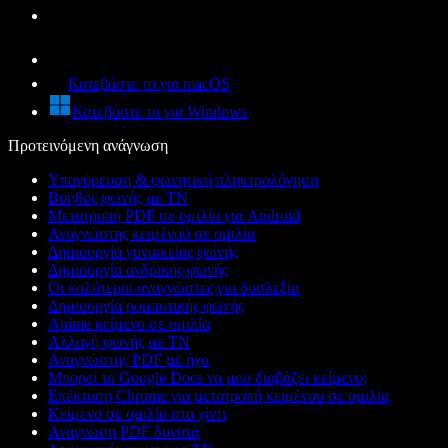
Κατεβάστε το για macOS
Κατεβάστε το για Windows
Προτεινόμενη ανάγνωση
Υπαγόρευση & φωνητική πληκτρολόγηση
Βοηθός φωνής με ΤΝ
Μετατροπή PDF σε ομιλία για Android
Αναγνώστης κειμένου σε ομιλία
Δημιουργία γυναικείας φωνής
Δημιουργία ανδρικής φωνής
Οι καλύτεροι αναγνώστες για δυσλεξία
Δημιουργία ρομποτικής φωνής
Anime κείμενο σε ομιλία
Αλλαγή φωνής με ΤΝ
Αναγνώστης PDF με ήχο
Μπορεί το Google Docs να μου διαβάζει κείμενο;
Επέκταση Chrome για μετατροπή κειμένου σε ομιλία
Κείμενο σε ομιλία στα χίντι
Ανάγνωση PDF δυνατά