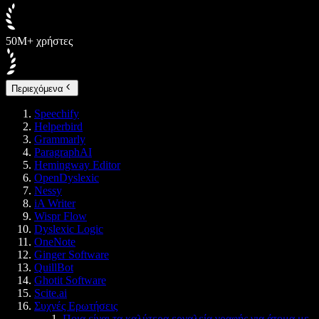
50M+ χρήστες
Περιεχόμενα
Speechify
Helperbird
Grammarly
ParagraphAI
Hemingway Editor
OpenDyslexic
Nessy
iA Writer
Wispr Flow
Dyslexic Logic
OneNote
Ginger Software
QuillBot
Ghotit Software
Scite.ai
Συχνές Ερωτήσεις
Ποια είναι τα καλύτερα εργαλεία γραφής για άτομα με