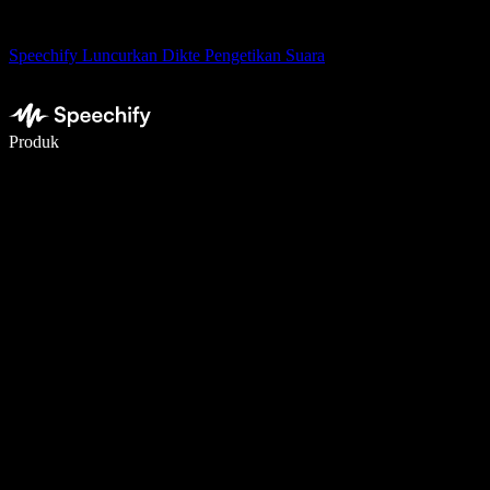
Speechify Luncurkan Dikte Pengetikan Suara
Menulis 5× lebih cepat dengan dikte suara
Produk
Pelajari lebih lanjut