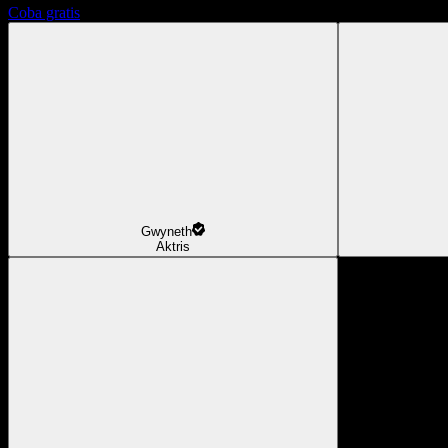
Coba gratis
Gwyneth
Aktris