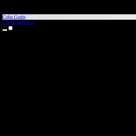
Coba Gratis
Unduh Sekarang
Produk
Teks ke Suara
Aplikasi iPhone & iPad
Aplikasi Android
Ekstensi Chrome
Ekstensi Edge
Aplikasi Web
Aplikasi Mac
Aplikasi Windows