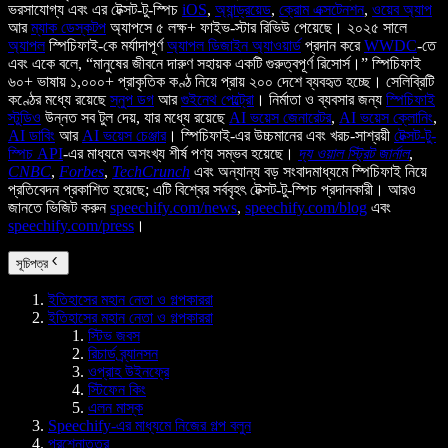
ভরসাযোগ্য এবং এর টেক্সট-টু-স্পিচ
iOS
,
অ্যান্ড্রয়েড
,
ক্রোম এক্সটেনশন
,
ওয়েব অ্যাপ
আর
ম্যাক ডেস্কটপ
অ্যাপসে ৫ লক্ষ+ ফাইভ-স্টার রিভিউ পেয়েছে। ২০২৫ সালে
অ্যাপল
স্পিচিফাই-কে মর্যাদাপূর্ণ
অ্যাপল ডিজাইন অ্যাওয়ার্ড
প্রদান করে
WWDC
-তে
এবং একে বলে, “মানুষের জীবনে দারুণ সহায়ক একটি গুরুত্বপূর্ণ রিসোর্স।” স্পিচিফাই
৬০+ ভাষায় ১,০০০+ প্রাকৃতিক কণ্ঠ নিয়ে প্রায় ২০০ দেশে ব্যবহৃত হচ্ছে। সেলিব্রিটি
কণ্ঠের মধ্যে রয়েছে
স্নুপ ডগ
আর
গুইনেথ পেল্ট্রো
। নির্মাতা ও ব্যবসার জন্য
স্পিচিফাই
স্টুডিও
উন্নত সব টুল দেয়, যার মধ্যে রয়েছে
AI ভয়েস জেনারেটর
,
AI ভয়েস ক্লোনিং
,
AI ডাবিং
আর
AI ভয়েস চেঞ্জার
। স্পিচিফাই-এর উচ্চমানের এবং খরচ-সাশ্রয়ী
টেক্সট-টু-
স্পিচ API
-এর মাধ্যমে অসংখ্য শীর্ষ পণ্য সম্ভব হয়েছে।
দ্য ওয়াল স্ট্রিট জার্নাল
,
CNBC
,
Forbes
,
TechCrunch
এবং অন্যান্য বড় সংবাদমাধ্যমে স্পিচিফাই নিয়ে
প্রতিবেদন প্রকাশিত হয়েছে; এটি বিশ্বের সর্ববৃহৎ টেক্সট-টু-স্পিচ প্রদানকারী। আরও
জানতে ভিজিট করুন
speechify.com/news
,
speechify.com/blog
এবং
speechify.com/press
।
সূচিপত্র
ইতিহাসের মহান নেতা ও গল্পকাররা
ইতিহাসের মহান নেতা ও গল্পকাররা
স্টিভ জবস
রিচার্ড ব্র্যানসন
ওপ্রাহ উইনফ্রে
স্টিফেন কিং
এলন মাস্ক
Speechify-এর মাধ্যমে নিজের গল্প বলুন
প্রশ্নোত্তর