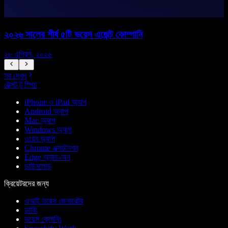
২০২৬ সালের শীর্ষ ৫টি ভয়েস এজেন্ট কোম্পানি
২৮ এপ্রিল, ২০২৬
১
সব দেখুন
টেক্সট টু স্পিচ
iPhone ও iPad অ্যাপ
Android অ্যাপ
Mac অ্যাপ
Windows অ্যাপ
ওয়েব অ্যাপ
Chrome এক্সটেনশন
Edge অ্যাড-অন
ডাউনলোড
ক্রিয়েটরদের জন্য
এআই ভয়েস জেনারেটর
ডাবিং
ভয়েস ক্লোনিং