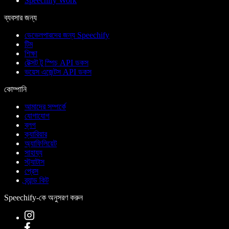
Speechify Work
ব্যবসার জন্য
ডেভেলপারদের জন্য Speechify
টিম
শিক্ষা
টেক্সট টু স্পিচ API ডকস
ভয়েস এজেন্টস API ডকস
কোম্পানি
আমাদের সম্পর্কে
যোগাযোগ
ব্লগ
ক্যারিয়ার
অ্যাফিলিয়েট
সাহায্য
স্ট্যাটাস
প্রেস
ব্র্যান্ড কিট
Speechify-কে অনুসরণ করুন