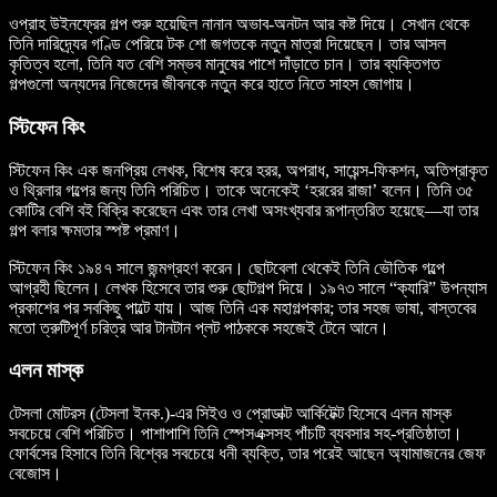
ওপ্রাহ উইনফ্রের গল্প শুরু হয়েছিল নানান অভাব-অনটন আর কষ্ট দিয়ে। সেখান থেকে
তিনি দারিদ্র্যের গণ্ডি পেরিয়ে টক শো জগতকে নতুন মাত্রা দিয়েছেন। তার আসল
কৃতিত্ব হলো, তিনি যত বেশি সম্ভব মানুষের পাশে দাঁড়াতে চান। তার ব্যক্তিগত
গল্পগুলো অন্যদের নিজেদের জীবনকে নতুন করে হাতে নিতে সাহস জোগায়।
স্টিফেন কিং
স্টিফেন কিং এক জনপ্রিয় লেখক, বিশেষ করে হরর, অপরাধ, সায়েন্স-ফিকশন, অতিপ্রাকৃত
ও থ্রিলার গল্পের জন্য তিনি পরিচিত। তাকে অনেকেই ‘হররের রাজা’ বলেন। তিনি ৩৫
কোটির বেশি বই বিক্রি করেছেন এবং তার লেখা অসংখ্যবার রূপান্তরিত হয়েছে—যা তার
গল্প বলার ক্ষমতার স্পষ্ট প্রমাণ।
স্টিফেন কিং ১৯৪৭ সালে জন্মগ্রহণ করেন। ছোটবেলা থেকেই তিনি ভৌতিক গল্পে
আগ্রহী ছিলেন। লেখক হিসেবে তার শুরু ছোটগল্প দিয়ে। ১৯৭৩ সালে “ক্যারি” উপন্যাস
প্রকাশের পর সবকিছু পাল্টে যায়। আজ তিনি এক মহাগল্পকার; তার সহজ ভাষা, বাস্তবের
মতো ত্রুটিপূর্ণ চরিত্র আর টানটান প্লট পাঠককে সহজেই টেনে আনে।
এলন মাস্ক
টেসলা মোটরস (টেসলা ইনক.)-এর সিইও ও প্রোডাক্ট আর্কিটেক্ট হিসেবে এলন মাস্ক
সবচেয়ে বেশি পরিচিত। পাশাপাশি তিনি স্পেসএক্সসহ পাঁচটি ব্যবসার সহ-প্রতিষ্ঠাতা।
ফোর্বসের হিসাবে তিনি বিশ্বের সবচেয়ে ধনী ব্যক্তি, তার পরেই আছেন অ্যামাজনের জেফ
বেজোস।