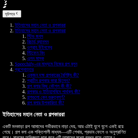
সূচিপত্র
ইতিহাসের মহান নেতা ও গল্পকাররা
ইতিহাসের মহান নেতা ও গল্পকাররা
স্টিভ জবস
রিচার্ড ব্র্যানসন
ওপ্রাহ উইনফ্রে
স্টিফেন কিং
এলন মাস্ক
Speechify-এর মাধ্যমে নিজের গল্প বলুন
প্রশ্নোত্তর
একজন দক্ষ গল্পকারের বৈশিষ্ট্য কী?
প্রাচীন গল্পকার কারা ছিলেন?
গল্প বলার কিছু কৌশল কী কী?
গল্পকার ও ইতিহাসবিদে পার্থক্য কী?
গল্পগুলো কেন গুরুত্বপূর্ণ?
গল্প বলার উপকারিতা কী?
ইতিহাসের মহান নেতা ও গল্পকাররা
একটি মনকাড়া গল্প আমাদের গভীরভাবে নাড়া দেয়, আর এটাই যুগে যুগে একই রয়ে
গেছে। গল্প বলা এক শক্তিশালী মাধ্যম—এটি শেখায়, প্রভাব ফেলে ও অনুপ্রাণিত
করে। মানুষের অভিজ্ঞতা ভাগ করে এটি আমাদের মধ্যে বন্ধন গড়ে তোলে।