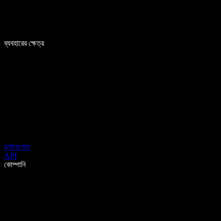
ব্যবহারের ক্ষেত্র
ডাউনলোড
API
কোম্পানি