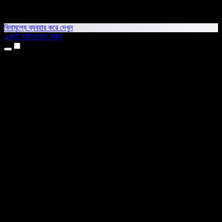
বিনামূল্যে ব্যবহার করে দেখুন
এখনই ডাউনলোড করুন
প্রোডাক্ট
টেক্সট টু স্পিচ
আইফোন ও আইপ্যাড অ্যাপ
অ্যান্ড্রয়েড অ্যাপ
ক্রোম এক্সটেনশন
এজ এক্সটেনশন
ওয়েব অ্যাপ
ম্যাক অ্যাপ
উইন্ডোজ অ্যাপ
এআই ভয়েস জেনারেটর