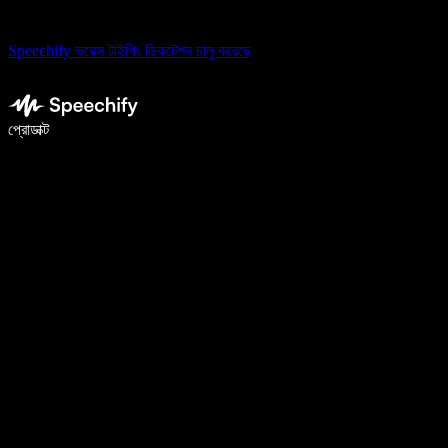
Speechify ভয়েস টাইপিং ডিকটেশন চালু করেছে
ভয়েস টাইপিং দিয়ে ৫ গুণ দ্রুত লিখুন
প্রোডাক্ট
আরও জানুন