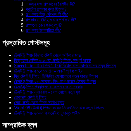
একজন দক্ষ গল্পকারের বৈশিষ্ট্য কী?
প্রাচীন গল্পকার কারা ছিলেন?
গল্প বলার কিছু কৌশল কী কী?
গল্পকার ও ইতিহাসবিদে পার্থক্য কী?
গল্পগুলো কেন গুরুত্বপূর্ণ?
গল্প বলার উপকারিতা কী?
প্রস্তাবিত পোস্টসমূহ
টেক্সট টু স্পিচ রিডার: টেক্সট থেকে অডিওর জাদু
ভিজ্যুয়াল বেসিক ৬.০-তে টেক্সট টু স্পিচ: সম্পূর্ণ গাইড
Speech_to_Text ^6.1.1: ডিজিটাল যুগে যোগাযোগের নতুন দিগন্ত
টেক্সট টু স্পিচ ৫০,০০০ শব্দ – একটি পূর্ণাঙ্গ গাইড
ফ্রি টেক্সট টু স্পিচ: ডিজিটাল যোগাযোগে নতুন ধারার বিপ্লব
টেক্সট টু স্পিচ ২১ সেভেজ: হিপ-হপে ভয়েস টেকের বিপ্লব
টেক্সট-টু-স্পিচ প্রযুক্তি: যা আপনার জানা দরকার
টেক্সট টু স্পিচ ন্যাচারাল - যোগাযোগে নতুন যুগ
রোবলক্সে টেক্সট টু স্পিচ
সেরা টেক্সট থেকে স্পিচ সফটওয়্যার
Word 98 টেক্সট টু স্পিচ: ভয়েস সিন্থেসিসে এক নতুন দিগন্ত
টেক্সট টু স্পিচ ৬০০০ ক্যারেক্টার: চূড়ান্ত গাইড
সাম্প্রতিক ব্লগ