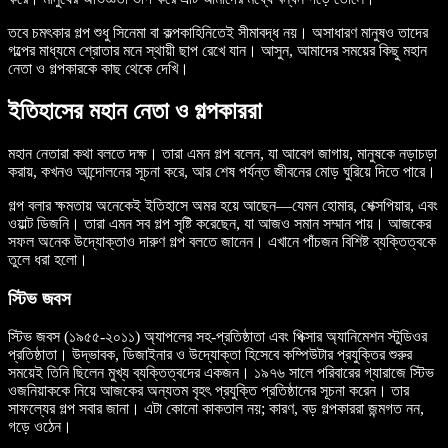
তবে চমৎকার গল্প শুধু সিনেমা বা কল্পকাহিনিতেই সীমাবদ্ধ নয়। অসাধারণ মানুষও তাদের
গল্পের মাধ্যমে শ্রোতার মনে স্থায়ী ছাপ রেখে যান। আসুন, আমাদের সময়ের কিছু মহান
নেতা ও গল্পকারকে কাছ থেকে দেখি।
ইতিহাসের মহান নেতা ও গল্পকাররা
মহান নেতারা কথা বলতে দক্ষ। তারা এমন গল্প বলেন, যা আবেগ জাগায়, মানুষকে নড়াচড়া
করায়, কখনও আন্দোলনের সূচনা করে, আর শেষ পর্যন্ত জীবনের মোড় ঘুরিয়ে দিতে পারে।
গল্প বলার ক্ষমতায় অনেকেই ইতিহাসে অমর হয়ে আছেন—যেমন হোমার, শেক্সপিয়ার, এবং
ওয়াল্ট ডিজনি। তারা এমন সব গল্প সৃষ্টি করেছেন, যা আজও সমান সম্মান পায়। আজকের
সফল অনেক উদ্যোক্তাও দারুণ গল্প বলতে জানেন। এখানে পাঁচজন বিশিষ্ট ব্যক্তিত্বকে
তুলে ধরা হলো।
স্টিভ জবস
স্টিভ জবস (১৯৫৫-২০১১) অ্যাপলের সহ-প্রতিষ্ঠাতা এবং পিক্সার অ্যানিমেশন স্টুডিওর
প্রতিষ্ঠাতা। উদ্ভাবক, ডিজাইনার ও উদ্যোক্তা হিসেবে কম্পিউটার প্রযুক্তির শুরুর
সময়েই তিনি ছিলেন মুখ্য ব্যক্তিত্বদের একজন। ১৯৭৬ সালে পরিবারের গ্যারাজে স্টিভ
ওজনিয়াককে নিয়ে আজকের অন্যতম বৃহৎ প্রযুক্তি প্রতিষ্ঠানের সূচনা করেন। তার
সাফল্যের গল্প সবার জানা। এটা কোনো কাকতাল নয়; কারণ, বড় গল্পকাররা জন্মগত নন,
গড়ে ওঠেন।