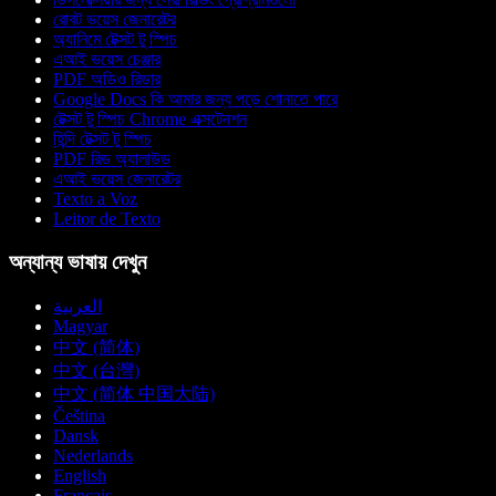
রোবট ভয়েস জেনারেটর
অ্যানিমে টেক্সট টু স্পিচ
এআই ভয়েস চেঞ্জার
PDF অডিও রিডার
Google Docs কি আমার জন্য পড়ে শোনাতে পারে
টেক্সট টু স্পিচ Chrome এক্সটেনশন
হিন্দি টেক্সট টু স্পিচ
PDF রিড অ্যালাউড
এআই ভয়েস জেনারেটর
Texto a Voz
Leitor de Texto
অন্যান্য ভাষায় দেখুন
العربية
Magyar
中文 (简体)
中文 (台灣)
中文 (简体 中国大陆)
Čeština
Dansk
Nederlands
English
Français