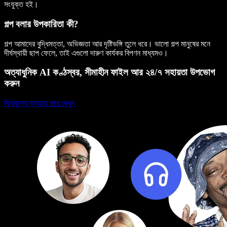
সংযুক্ত হই।
গল্প বলার উপকারিতা কী?
গল্প আমাদের বুদ্ধিমত্তা, অভিজ্ঞতা আর দৃষ্টিভঙ্গি তুলে ধরে। ভালো গল্প মানুষের মনে
দীর্ঘস্থায়ী ছাপ ফেলে, তাই এগুলো দারুণ কার্যকর বিপণন মাধ্যমও।
অত্যাধুনিক AI কণ্ঠস্বর, সীমাহীন ফাইল আর ২৪/৭ সহায়তা উপভোগ
করুন
বিনামূল্যে ব্যবহার করে দেখুন