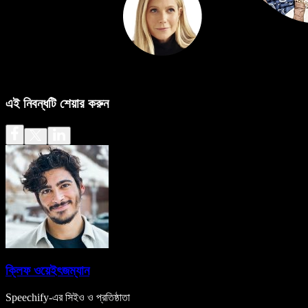
এই নিবন্ধটি শেয়ার করুন
ক্লিফ ওয়েইৎজম্যান
Speechify-এর সিইও ও প্রতিষ্ঠাতা