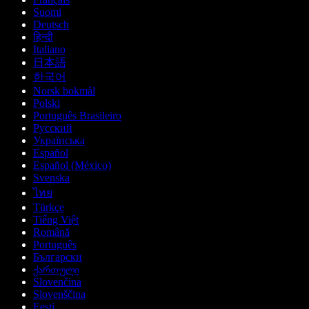
Suomi
Deutsch
हिन्दी
Italiano
日本語
한국어
Norsk bokmål
Polski
Português Brasileiro
Русский
Українська
Español
Español (México)
Svenska
ไทย
Türkçe
Tiếng Việt
Română
Português
Български
ქართული
Slovenčina
Slovenščina
Eesti