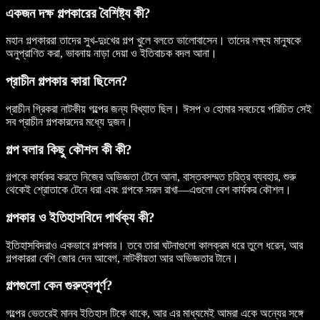
একজন দক্ষ গল্পকারের বৈশিষ্ট্য কী?
মহান গল্পকাররা তাদের সুখ-দুঃখের গল্প খুলে বলতে ভালোবাসেন। তাদের লক্ষ্য মানুষকে
অনুপ্রাণিত করা, ভাবনায় নাড়া দেয়া ও ইতিবাচক বদল আনা।
প্রাচীন গল্পকার কারা ছিলেন?
প্রাচীন গ্রিকরা নাটকীয় গল্পের জন্য বিখ্যাত ছিল। ঈসপ ও হোমার সবচেয়ে পরিচিত সেই
সব প্রাচীন গল্পকারদের মধ্যে দুজন।
গল্প বলার কিছু কৌশল কী কী?
গল্পকে কার্যকর করতে নিজের অভিজ্ঞতা টেনে আনা, বাস্তবসম্মত চরিত্র ব্যবহার, শুরু
থেকেই শ্রোতাকে টেনে ধরা এবং গল্পকে সরল রাখা—এগুলো বেশ কার্যকর কৌশল।
গল্পকার ও ইতিহাসবিদে পার্থক্য কী?
ইতিহাসবিদরাও একভাবে গল্পকার। তবে তারা ঘটনাগুলো কালক্রম ধরে তুলে ধরেন, আর
গল্পকাররা বেশি জোর দেন আবেগ, নাটকীয়তা আর অভিজ্ঞতার টানে।
গল্পগুলো কেন গুরুত্বপূর্ণ?
গল্পের ভেতরেই মানব ইতিহাস টিকে থাকে, আর এর মাধ্যমেই আমরা একে অন্যের সঙ্গে