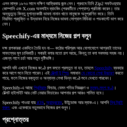
এলন মাস্ক ১৯৭৩ সালে দক্ষিণ আফ্রিকায় জন্ম নেন। প্রথমে তিনি Zip2 সফটওয়্যার
কোম্পানি এবং X.com অনলাইন ব্যাংকিং (পরবর্তীতে পেপ্যাল) প্রতিষ্ঠা করেন। তার
অদ্ভুতুড়ে কিন্তু যুগান্তকারী ভাবনা নানান খাতে মানুষকে অনুপ্রাণিত করে। তিনি
নিয়মিত প্রযুক্তি ও উদ্ভাবন নিয়ে নিজের ভাবনা সোশ্যাল মিডিয়া ও পডকাস্টে ভাগ করে
নেন।
Speechify-এর মাধ্যমে নিজের গল্প বলুন
দক্ষ গল্পকাররা একদিনে তৈরি হন না— কঠোর পরিশ্রম আর যোগাযোগে আগ্রহই তাদের
সাফল্যের মূল চাবিকাঠি। সবারই বলার মতো গল্প আছে, কিন্তু তা বলা সবসময় সহজ নয়।
এজন্য লাগে চর্চা আর নতুন দৃষ্টিভঙ্গি।
আপনি যদি এখনো নিজের কণ্ঠে গল্প বলতে প্রস্তুত না হন, তাহলে
Speechify
ব্যবহার
করে আগে শুনে নিতে পারেন। এই
টেক্সট টু স্পিচ
সমাধান
যে কোনো লেখা উচ্চারণ
করতে
পারে, ফলে নিজের বক্তৃতা ও অন্যান্য লেখা ভিন্ন কণ্ঠে শুনে দেখতে পারবেন।
Speechify-এ আছে
প্রিমিয়াম
ফিচার, যেমন গতির নিয়ন্ত্রণ ও
মনুষ্য-সদৃশ কণ্ঠ
।
টেক্সট হাইলাইট আর নোট নেয়ার ফিচারেও আপনার গল্প আরও শানিত হবে।
Speechify পাওয়া যায়
iOS
,
অ্যান্ড্রয়েড
, উইন্ডোজ আর ম্যাক-এ। আপনি
ফ্রি ট্রাই
করুন
এবং একেবারে নতুনভাবে নিজের গল্প শুনুন।
প্রশ্নোত্তর