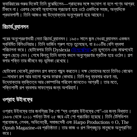
ক্যারিয়ারের শুরুর দিকেই তিনি বুঝেছিলেন—গ্রাহকের সঙ্গে সংযোগ না হলে পণ্যে আগ্রহ
টিকবে না। এরপর থেকেই অ্যাপলের প্রচারণা হয়ে ওঠে একদিকে সহজ, অন্যদিকে
প্রভাবশালী। তিনি আজও বহু উদ্যোক্তার অনুপ্রেরণা হয়ে আছেন।
রিচার্ড ব্র্যানসন
পরের অনুপ্রেরণাদায়ী নেতা রিচার্ড ব্র্যানসন। ১৯৫০ সালে জন্ম নেওয়া ব্র্যানসন একজন
স্বনির্মিত বিলিওনিয়ার। তিনি ভার্জিন গ্রুপ গড়ে তুলেছেন, যা ৪০০টির বেশি ব্যবসা
পরিচালনা করে। ছোটবেলায় তিনি Dyslexia
(ডিসলেক্সিয়া)
-তে ভুগতেন এবং মাঝপথেই
স্কুল ছেড়ে দেন। শেষে কিন্তু তিনি ভাগ্য বদলে অনুপ্রেরণার প্রতীক হয়ে ওঠেন। গল্প
বলার শক্তি তার জীবনে বড় ভূমিকা রেখেছে।
ছোটবেলা থেকেই ব্র্যানসন গল্প বলতে পছন্দ করতেন। দক্ষ নেতাদের মতো তিনিও বোঝেন
—সাধারণ গল্প আর ভালো গল্পের ফারাক কোথায়। তিনি শুধু ব্যবসার ধারণা নয়,
উদ্যোক্তার ব্যক্তিত্ব আর কোম্পানির পরিবেশ জানতেও আগ্রহী। তার মতে,
শক্তিশালী গল্প ব্যবসার সাফল্যের জন্য অপরিহার্য।
ওপ্রাহ উইনফ্রে
ওপ্রাহ উইনফ্রে তার জনপ্রিয় টক শো “দ্য ওপ্রাহ উইনফ্রে শো”-এর জন্য বিখ্যাত।
১৯৮৬ থেকে ২০১১ পর্যন্ত টানা ২৫ বছর এই শো প্রচারিত হয়েছে। তিনি টেলিভিশন
প্রযোজক, লেখক, অভিনেত্রী, সমাজসেবী এবং Harpo Productions ও O, The
Oprah Magazine-এর প্রতিষ্ঠাতা। তার কাজ ও গল্প বিশ্বজুড়ে মানুষকে অনুপ্রাণিত
করে।