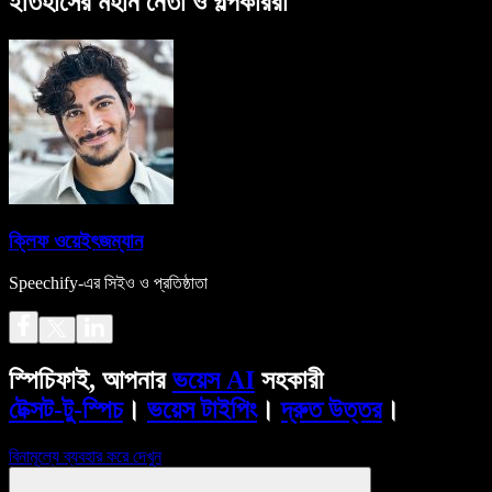
ইতিহাসের মহান নেতা ও গল্পকাররা
ক্লিফ ওয়েইৎজম্যান
Speechify-এর সিইও ও প্রতিষ্ঠাতা
স্পিচিফাই, আপনার
ভয়েস AI
সহকারী
টেক্সট-টু-স্পিচ
।
ভয়েস টাইপিং
।
দ্রুত উত্তর
।
বিনামূল্যে ব্যবহার করে দেখুন