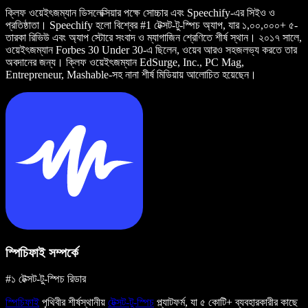
ক্লিফ ওয়েইৎজম্যান ডিসলেক্সিয়ার পক্ষে সোচ্চার এবং Speechify-এর সিইও ও
প্রতিষ্ঠাতা। Speechify হলো বিশ্বের #1 টেক্সট-টু-স্পিচ অ্যাপ, যার ১,০০,০০০+ ৫-
তারকা রিভিউ এবং অ্যাপ স্টোরে সংবাদ ও ম্যাগাজিন শ্রেণিতে শীর্ষ স্থান। ২০১৭ সালে,
ওয়েইৎজম্যান Forbes 30 Under 30-এ ছিলেন, ওয়েব আরও সহজলভ্য করতে তার
অবদানের জন্য। ক্লিফ ওয়েইৎজম্যান EdSurge, Inc., PC Mag,
Entrepreneur, Mashable-সহ নানা শীর্ষ মিডিয়ায় আলোচিত হয়েছেন।
স্পিচিফাই সম্পর্কে
#১ টেক্সট-টু-স্পিচ রিডার
স্পিচিফাই
পৃথিবীর শীর্ষস্থানীয়
টেক্সট-টু-স্পিচ
প্ল্যাটফর্ম, যা ৫ কোটি+ ব্যবহারকারীর কাছে