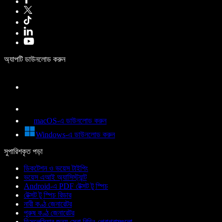
অ্যাপটি ডাউনলোড করুন
macOS-এ ডাউনলোড করুন
Windows-এ ডাউনলোড করুন
সুপারিশকৃত পড়া
ডিকটেশন ও ভয়েস টাইপিং
ভয়েস এআই অ্যাসিস্ট্যান্ট
Android-এ PDF টেক্সট টু স্পিচ
টেক্সট টু স্পিচ রিডার
নারী কণ্ঠ জেনারেটর
পুরুষ কণ্ঠ জেনারেটর
ডিসলেক্সিয়ার জন্য সেরা রিডিং প্রোগ্রামগুলো