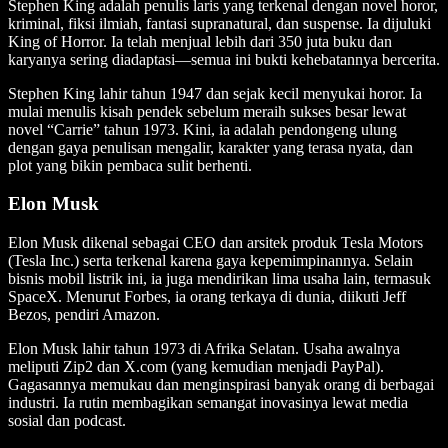
Stephen King adalah penulis laris yang terkenal dengan novel horor,
kriminal, fiksi ilmiah, fantasi supranatural, dan suspense. Ia dijuluki
King of Horror. Ia telah menjual lebih dari 350 juta buku dan
karyanya sering diadaptasi—semua ini bukti kehebatannya bercerita.
Stephen King lahir tahun 1947 dan sejak kecil menyukai horor. Ia
mulai menulis kisah pendek sebelum meraih sukses besar lewat
novel “Carrie” tahun 1973. Kini, ia adalah pendongeng ulung
dengan gaya penulisan mengalir, karakter yang terasa nyata, dan
plot yang bikin pembaca sulit berhenti.
Elon Musk
Elon Musk dikenal sebagai CEO dan arsitek produk Tesla Motors
(Tesla Inc.) serta terkenal karena gaya kepemimpinannya. Selain
bisnis mobil listrik ini, ia juga mendirikan lima usaha lain, termasuk
SpaceX. Menurut Forbes, ia orang terkaya di dunia, diikuti Jeff
Bezos, pendiri Amazon.
Elon Musk lahir tahun 1973 di Afrika Selatan. Usaha awalnya
meliputi Zip2 dan X.com (yang kemudian menjadi PayPal).
Gagasannya memukau dan menginspirasi banyak orang di berbagai
industri. Ia rutin membagikan semangat inovasinya lewat media
sosial dan podcast.