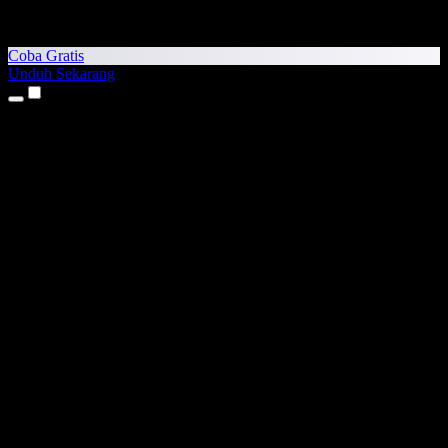
Coba Gratis
Unduh Sekarang
Produk
Teks ke Suara
Aplikasi iPhone & iPad
Aplikasi Android
Ekstensi Chrome
Ekstensi Edge
Aplikasi Web
Aplikasi Mac
Aplikasi Windows