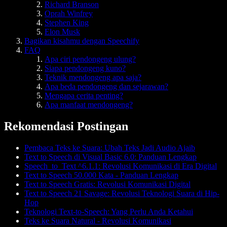
Richard Branson
Oprah Winfrey
Stephen King
Elon Musk
Bagikan kisahmu dengan Speechify
FAQ
Apa ciri pendongeng ulung?
Siapa pendongeng kuno?
Teknik mendongeng apa saja?
Apa beda pendongeng dan sejarawan?
Mengapa cerita penting?
Apa manfaat mendongeng?
Rekomendasi Postingan
Pembaca Teks ke Suara: Ubah Teks Jadi Audio Ajaib
Text to Speech di Visual Basic 6.0: Panduan Lengkap
Speech_to_Text ^6.1.1: Revolusi Komunikasi di Era Digital
Text to Speech 50.000 Kata - Panduan Lengkap
Text to Speech Gratis: Revolusi Komunikasi Digital
Text to Speech 21 Savage: Revolusi Teknologi Suara di Hip-
Hop
Teknologi Text-to-Speech: Yang Perlu Anda Ketahui
Teks ke Suara Natural - Revolusi Komunikasi