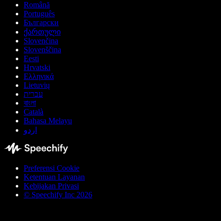
Română
Português
Български
ქართული
Slovenčina
Slovenščina
Eesti
Hrvatski
Ελληνικά
Lietuvių
עברית
বাংলা
Català
Bahasa Melayu
اردو
Preferensi Cookie
Ketentuan Layanan
Kebijakan Privasi
© Speechify Inc 2026