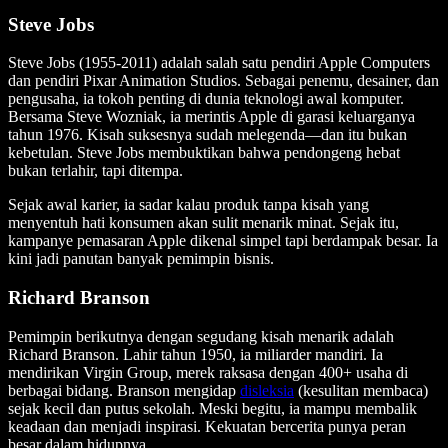
Steve Jobs
Steve Jobs (1955-2011) adalah salah satu pendiri Apple Computers
dan pendiri Pixar Animation Studios. Sebagai penemu, desainer, dan
pengusaha, ia tokoh penting di dunia teknologi awal komputer.
Bersama Steve Wozniak, ia merintis Apple di garasi keluarganya
tahun 1976. Kisah suksesnya sudah melegenda—dan itu bukan
kebetulan. Steve Jobs membuktikan bahwa pendongeng hebat
bukan terlahir, tapi ditempa.
Sejak awal karier, ia sadar kalau produk tanpa kisah yang
menyentuh hati konsumen akan sulit menarik minat. Sejak itu,
kampanye pemasaran Apple dikenal simpel tapi berdampak besar. Ia
kini jadi panutan banyak pemimpin bisnis.
Richard Branson
Pemimpin berikutnya dengan segudang kisah menarik adalah
Richard Branson. Lahir tahun 1950, ia miliarder mandiri. Ia
mendirikan Virgin Group, merek raksasa dengan 400+ usaha di
berbagai bidang. Branson mengidap
disleksia
(kesulitan membaca)
sejak kecil dan putus sekolah. Meski begitu, ia mampu membalik
keadaan dan menjadi inspirasi. Kekuatan bercerita punya peran
besar dalam hidupnya.