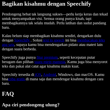
Bagikan kisahmu dengan Speechify
Pendongeng hebat tak langsung sukses—perlu kerja keras dan tekad
untuk menyampaikan visi. Semua orang punya kisah, tapi
membagikannya tak selalu mudah. Perlu latihan dan sudut pandang
baru.
Kalau belum siap membagikan kisahmu sendiri, dengarkan dulu
dengan
Speechify
. Solusi
text to speech
ini bisa
membacakan teks
apa saja
, supaya kamu bisa mendengarkan pidato atau materi lain
dengan suara berbeda.
Speechify juga punya
fitur premium
, seperti kecepatan putar
beragam dan pilihan
suara mirip manusia
. Kamu juga bisa menyorot
teks dan pakai alat catat agar kisahmu makin kuat.
Speechify tersedia di
iOS
,
Android
, Windows, dan macOS. Kamu
bisa
coba gratis
di mana saja dan mendengar kisahmu dengan cara
baru.
FAQ
Apa ciri pendongeng ulung?