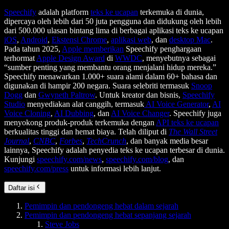
Speechify
adalah platform
teks ke ucapan
terkemuka di dunia,
dipercaya oleh lebih dari 50 juta pengguna dan didukung oleh lebih
dari 500.000 ulasan bintang lima di berbagai aplikasi teks ke ucapan
iOS
,
Android
,
Ekstensi Chrome
,
aplikasi web
, dan
desktop Mac
.
Pada tahun 2025,
Apple memberikan
Speechify penghargaan
terhormat
Apple Design Award
di
WWDC
, menyebutnya sebagai
“sumber penting yang membantu orang menjalani hidup mereka.”
Speechify menawarkan 1.000+ suara alami dalam 60+ bahasa dan
digunakan di hampir 200 negara. Suara selebriti termasuk
Snoop
Dogg
dan
Gwyneth Paltrow
. Untuk kreator dan bisnis,
Speechify
Studio
menyediakan alat canggih, termasuk
AI Voice Generator
,
AI
Voice Cloning
,
AI Dubbing
, dan
AI Voice Changer
. Speechify juga
menyokong produk-produk terkemuka dengan
API teks ke ucapan
berkualitas tinggi dan hemat biaya. Telah diliput di
The Wall Street
Journal
,
CNBC
,
Forbes
,
TechCrunch
, dan banyak media besar
lainnya, Speechify adalah penyedia teks ke ucapan terbesar di dunia.
Kunjungi
speechify.com/news
,
speechify.com/blog
, dan
speechify.com/press
untuk informasi lebih lanjut.
Daftar isi
Pemimpin dan pendongeng hebat dalam sejarah
Pemimpin dan pendongeng hebat sepanjang sejarah
Steve Jobs