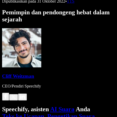
Dipublikasikan pada
31 Oktober 2022
•
TTS
Pemimpin dan pendongeng hebat dalam
sejarah
Cliff Weitzman
CEO/Pendiri Speechify
Speechify, asisten
AI Suara
Anda
Teks ke Ucapan
.
Pengetikan Suara
.