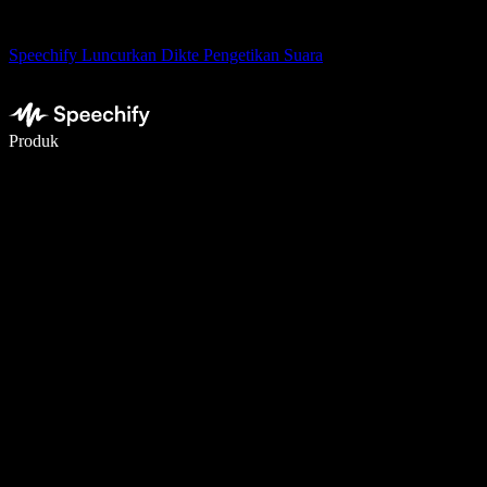
Speechify Luncurkan Dikte Pengetikan Suara
Menulis 5× lebih cepat dengan dikte suara
Produk
Pelajari lebih lanjut