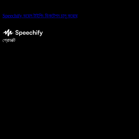
Speechify ভয়েস টাইপিং ডিকটেশন চালু করেছে
ভয়েস টাইপিং দিয়ে ৫ গুণ দ্রুত লিখুন
প্রোডাক্ট
আরও জানুন