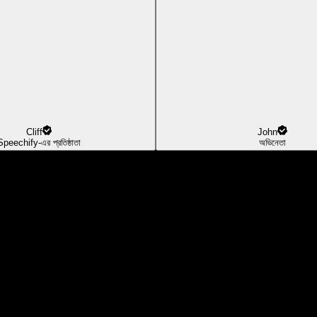
Cliff
John
Speechify-এর প্রতিষ্ঠাতা
অভিনেতা