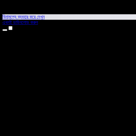
বিনামূল্যে ব্যবহার করে দেখুন
এখনই ডাউনলোড করুন
প্রোডাক্ট
টেক্সট টু স্পিচ
আইফোন ও আইপ্যাড অ্যাপ
অ্যান্ড্রয়েড অ্যাপ
ক্রোম এক্সটেনশন
এজ এক্সটেনশন
ওয়েব অ্যাপ
ম্যাক অ্যাপ
উইন্ডোজ অ্যাপ
এআই ভয়েস জেনারেটর