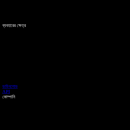
ব্যবহারের ক্ষেত্র
ডাউনলোড
API
কোম্পানি