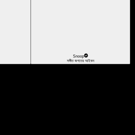
Snoop
সঙ্গীত জগতের আইকন