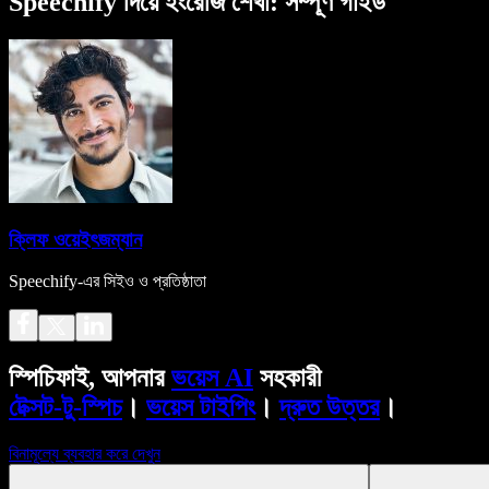
Speechify দিয়ে ইংরেজি শেখা: সম্পূর্ণ গাইড
ক্লিফ ওয়েইৎজম্যান
Speechify-এর সিইও ও প্রতিষ্ঠাতা
স্পিচিফাই, আপনার
ভয়েস AI
সহকারী
টেক্সট-টু-স্পিচ
।
ভয়েস টাইপিং
।
দ্রুত উত্তর
।
বিনামূল্যে ব্যবহার করে দেখুন