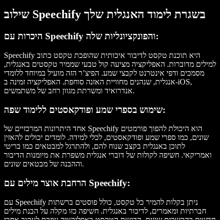
שילוב Speechify בשגרת לימוד האנגלית שלך
היכרות עם Speechify והפונקציונליות שלה:
Speechify היא תוכנת טקסט לדיבור איכותית שהופכת טקסט כתוב
למילים מדוברות. האפליקציה מציעה קול טבעי שממיר טקסטים באנגלית,
מסמכים ודפי אינטרנט לקבצי שמע. הפיצ’ר הזה מועיל במיוחד ללומדי
אנגלית, שנהנים מחוויית האזנה סוחפת. האפליקציה זמינה ב-iOS,
אנדרואיד ומשרתת מגוון רחב של משתמשים.
שימוש בספרי שמע ופודקאסטים ללימוד שפה:
אחד היתרונות המרכזיים של Speechify הוא היכולת להפוך פורמטים
שונים, כמו ספרי שמע ופודקאסטים, לכלי למידה. לומדים יכולים להאזין
לתוכן באנגלית בקצב שנוח להם, ולהתרגל למבטאים כמו בריטי
ואמריקאי. חשיפה לקולות של דוברי אנגלית משפרת את מיומנות הדיבור
וההבנה של מבטאים שונים.
הרחבת אוצר מילים עם Speechify:
עם Speechify ניתן בקלות להמיר כל טקסט, כולל פוסטים ברשתות
חברתיות ומאמרים, לדיבור באנגלית. חשיפה כזו מקלה על הבנת מילים
חדשות בהקשרים שונים. הדגשת הטקסט באפליקציה עוזרת לעקוב אחרי