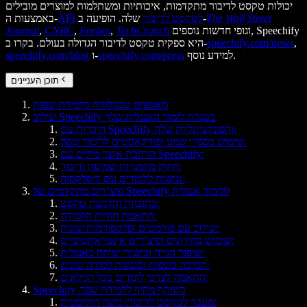
יכולות טקסט לדיבור מתקדמות, איכותיות ומשתלמות למוצרים מובילים
The Wall Street
שלה. הופיעה ב-
API לטקסט לדיבור
באמצעות ה-
וגופי חדשות נוספים, Speechify
TechCrunch
,
Forbes
,
CNBC
,
Journal
,
speechify.com/news
היא ספקית טקסט לדיבור הגדולה בעולם. בקרו ב-
למידע נוסף.
speechify.com/press
ו-
speechify.com/blog
תוכן העניינים
מאמצים טכנולוגיה בלמידת שפות
שילוב Speechify בשגרת לימוד האנגלית שלך
היכרות עם Speechify והפונקציונליות שלה:
שימוש בספרי שמע ופודקאסטים ללימוד שפה:
הרחבת אוצר מילים עם Speechify:
חיזוק מיומנויות שמיעה ודיבור:
נגישות ללומדים עם דיסלקסיה:
פיצ’רים מתקדמים של Speechify ללימוד אנגלית
כתוביות והדגשת טקסט:
התאמת חוויית הלמידה:
שילוב עם פורמטים ופלטפורמות שונות:
שימוש בחידונים ופיצ’רים אינטראקטיביים:
שיפור הגייה וכישורי שיחה באנגלית:
תמיכה בשפות וסגנונות למידה שונים:
התאמה לצרכי לומדים בכל הגילאים:
Speechify כשותף מקיף ללמידת שפה
מעבר לטקסט לדיבור: גישה הוליסטית: