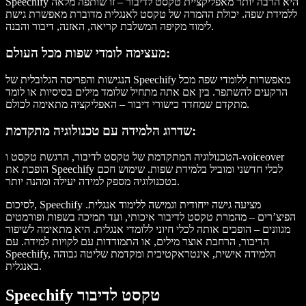
Speechify היא הרבה יותר מאפליקציית טקסט לדיבור – זו שותפה מלאה
ללמידת שפה. יכולת ההמרה של טקסט לאנגלית מדוברת מאפשרת גישת
לימוד מקיפה המשלבת קריאה, האזנה, דיבור והבנה.
מעצימה לומדי שפות מכל העולם:
הנגישות והפריסה הגלובלית של Speechify מאפשרות ללומדי שפה מכל
הרקעים להשתפר. בין אם אתה מתחיל שלומד מילים בסיסיות או לומד
מתקדם שמחדד כישורי דיבור – האפליקציה מתאימה לכולם.
שדרוג הלמידה עם טכנולוגיה מתקדמת:
הטכנולוגיה המתקדמת של טקסט לדיבור, הדגשת טקסט ו-voiceover
הופכת את Speechify לכלי חדשני ומוביל בלמידת שפות. שימוש חכם
בטכנולוגיה מספק למידה יעילה ומהנה יותר.
לסיכום, Speechify מציעה גישה ייחודית וגמישה ללימוד אנגלית.
הפיצ’רים – מהמרת טקסט לדיבור איכותי, ועד תמיכה בשפות ופורמטים
מגוונים – הופכים אותה לכלי חיוני ללומדי אנגלית. היא מתאימה לשיפור
הדיבור, הרחבת אוצר מילים, או התמודדות עם לקויות למידה. עם
Speechify, הלמידה אישית, אינטראקטיבית ומקדמת שליטה גבוהה
באנגלית.
Speechify טקסט לדיבור