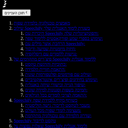
תוכן העניינים
מאמצים טכנולוגיה בלמידת שפות
שילוב Speechify בשגרת לימוד האנגלית שלך
היכרות עם Speechify והפונקציונליות שלה:
שימוש בספרי שמע ופודקאסטים ללימוד שפה:
הרחבת אוצר מילים עם Speechify:
חיזוק מיומנויות שמיעה ודיבור:
נגישות ללומדים עם דיסלקסיה:
פיצ’רים מתקדמים של Speechify ללימוד אנגלית
כתוביות והדגשת טקסט:
התאמת חוויית הלמידה:
שילוב עם פורמטים ופלטפורמות שונות:
שימוש בחידונים ופיצ’רים אינטראקטיביים:
שיפור הגייה וכישורי שיחה באנגלית:
תמיכה בשפות וסגנונות למידה שונים:
התאמה לצרכי לומדים בכל הגילאים:
Speechify כשותף מקיף ללמידת שפה
מעבר לטקסט לדיבור: גישה הוליסטית:
מעצימה לומדי שפות מכל העולם:
שדרוג הלמידה עם טכנולוגיה מתקדמת:
Speechify טקסט לדיבור
שאלות נפוצות על Speechify ולימוד אנגלית