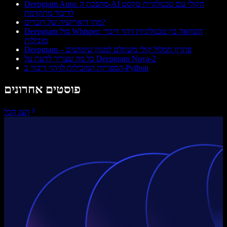
Deepgram Aura: מהפכת ה-AI הקולי עם טכנולוגיית טקסט
לדיבור מתקדמת
מהי דיאריזציה של דוברים?
Deepgram מול Whisper: השוואה בין טכנולוגיות זיהוי דיבור
מובילות
Deepgram – פתרון תמלול קולי משתלם למגוון שימושים
כל מה שצריך לדעת על Deepgram Nova-2
הספריות המובילות לזיהוי דיבור ב-Python
פוסטים אחרונים
הצג הכל