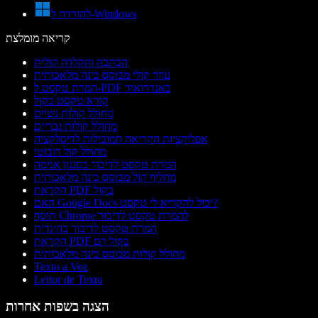
להורדה ל-Windows
קריאה מומלצת
הכתבה והקלדה קולית
עוזר קולי מבוסס בינה מלאכותית
המרת טקסט ל-PDF באנדרואיד
קורא טקסט בקול
מחולל קולות נשיים
מחולל קולות גבריים
אפליקציות הקריאה המובילות לדיסלקציה
מחולל קול רובוטי
המרת טקסט לדיבור בסגנון אנימה
מחליף קול מבוסס בינה מלאכותית
הקראת PDF בקול
האם Google Docs יכול להקריא לי טקסט?
תוסף Chrome להמרת טקסט לדיבור
המרת טקסט לדיבור בהינדית
הקראת PDF בקול רם
מחולל קולות מבוסס בינה מלאכותית
Texto a Voz
Leitor de Texto
הצגה בשפות אחרות