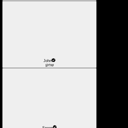
John
שחקן
Snoop