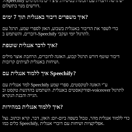
ל-Speechify יש גרסה חינמית עם תכונות בסיסיות. פיצ’רים מתקדמים
דורשים מנוי בתשלום.
איך משפרים דיבור באנגלית תוך 7 ימים?
כדי לשפר את הדיבור באנגלית בשבוע, האזן לספרי שמע, תרגל עם
דוברים, והשתמש ב-Speechify לתרגול יומי ועקבי.
איך לדבר אנגלית שוטפת?
דיבור שוטף דורש תרגול קבוע, האזנה לדוברים, הרחבת אוצר מילים
ושיחות באנגלית לעיתים קרובות.
איך ללמוד אנגלית עם Speechify?
למד אנגלית עם Speechify ע"י האזנה לטקסטים, ספרי שמע
ופודקאסטים באנגלית. השתמש בהדגשת טקסט וב-voiceover לתרגול
הגייה והבנת הנקרא.
איך ללמוד אנגלית במהירות?
כדי ללמוד אנגלית מהר, טבול בשפה ביום-יום: האזן, דבר, קרא וכתוב. נצל
כלים כמו Speechify, אפליקציות ושיחות עם דוברי אנגלית.