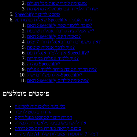
מעצימה לומדי שפות מכל העולם:
שדרוג הלמידה עם טכנולוגיה מתקדמת:
Speechify טקסט לדיבור
שאלות נפוצות על Speechify ולימוד אנגלית
האם Speechify טובה ללימוד שפה?
יש אפליקציה לדיבור אנגלית שוטפת?
האם Speechify באמת חינם?
איך משפרים דיבור באנגלית תוך 7 ימים?
איך לדבר אנגלית שוטפת?
איך ללמוד אנגלית עם Speechify?
איך ללמוד אנגלית במהירות?
מה זה Speechify?
מה הדרך הטובה ביותר ללמוד אנגלית?
אילו פיצ’רים יש ל-Speechify?
האם Speechify מתאימה לילדים?
פוסטים מומלצים
כלי בינה מלאכותית לקריאה
הורדת טקסט לדיבור
המרת דיבור לטקסט בגוגל דוקס
איך להשתמש בבינה מלאכותית ללמידה
סיכום קריאה בעזרת בינה מלאכותית
מה זה Air AI ומהן 7 החלופות המובילות שלה?