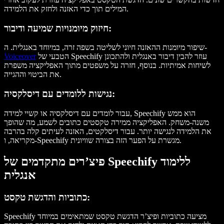
המילים תוך כדי האזנה ולחזק את הלמידה.
חיזוק מיומנויות שמיעה ודיבור:
שיפור מיומנות ההאזנה חיוני לשליטה בשפה זרה, במיוחד באנגלית. ה-
הטבעי של Speechify עוזר להבין דיבור באנגלית ולהתכונן
Voiceover
לשיחות אמיתיות. בנוסף, חזרה על משפטים מתוך האפליקציה משפרת
את הביטוי וההגייה.
נגישות ללומדים עם דיסלקסיה:
עבור לומדים עם דיסלקסיה או קשיי למידה, Speechify הוא ממש
משנה-משחק. האפליקציה ממירה טקסטים כתובים לשמע, מה שהופך
את הלמידה לנגישה יותר. עבור דיסלקטים, האזנה לעיתים קלה בהרבה
מקריאה, ו-Speechify מגשרת על הפער הזה בצורה שוויונית.
פיצ’רים מתקדמים של Speechify ללימוד
אנגלית
כתוביות והדגשת טקסט:
Speechify מציעה כתוביות ופיצ’ר הדגשת טקסט שמתאימים במיוחד