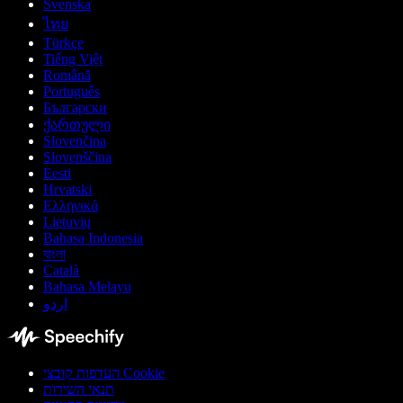
Svenska
ไทย
Türkçe
Tiếng Việt
Română
Português
Български
ქართული
Slovenčina
Slovenščina
Eesti
Hrvatski
Ελληνικά
Lietuvių
Bahasa Indonesia
বাংলা
Català
Bahasa Melayu
اردو
העדפות קובצי Cookie
תנאי השירות