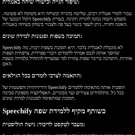
שיפור הגייה וכישורי שיחה באנגלית:
עבור לומדי אנגלית רבים, שליטה בהגייה ובשיחה היא משימה לא פשוטה.
הקול הטבעי של Speechify משמש דוגמה נכונה להגייה תקינה. בעזרת
האזנה וחזרה, ניתן לשפר ביטוי בעל פה ולצבור ביטחון בשיחה באנגלית.
תמיכה בשפות וסגנונות למידה שונים:
Speechify לא מוגבלת לאנגלית בלבד. היא תומכת בשפות רבות, מה
שהופך אותה לנכס אמיתי ללומדים דוברי ספרדית, צרפתית ושפות
אחרות. התמיכה בריבוי שפות עוזרת למי שמעדיף להתחיל בלמידה בשפת
האם.
התאמה לצרכי לומדים בכל הגילאים:
הידידותיות והפשטות של Speechify הופכות אותה מתאימה ללומדים
בכל גיל. מתלמידים צעירים ועד מבוגרים, האפליקציה מספקת סביבה
תומכת שמתאימה לסגנונות למידה שונים.
Speechify כשותף מקיף ללמידת שפה
מעבר לטקסט לדיבור: גישה הוליסטית: