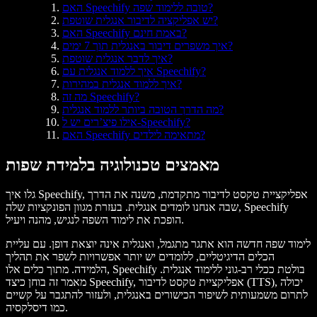
האם Speechify טובה ללימוד שפה?
יש אפליקציה לדיבור אנגלית שוטפת?
האם Speechify באמת חינם?
איך משפרים דיבור באנגלית תוך 7 ימים?
איך לדבר אנגלית שוטפת?
איך ללמוד אנגלית עם Speechify?
איך ללמוד אנגלית במהירות?
מה זה Speechify?
מה הדרך הטובה ביותר ללמוד אנגלית?
אילו פיצ’רים יש ל-Speechify?
האם Speechify מתאימה לילדים?
מאמצים טכנולוגיה בלמידת שפות
גלו איך Speechify, אפליקציית טקסט לדיבור מתקדמת, משנה את הדרך
שבה אנחנו לומדים אנגלית. בעזרת מגוון הפונקציות שלה, Speechify
הופכת את לימוד השפה לנגיש, מהנה ויעיל.
לימוד שפה חדשה הוא אתגר מתגמל, ואנגלית אינה יוצאת דופן. עם עליית
הכלים הדיגיטליים, ללומדים יש יותר אפשרויות לשפר את תהליך
הלמידה. מתוך כלים אלו, Speechify בולטת ככלי רב-גוני ללימוד אנגלית.
מאמר זה בוחן כיצד Speechify, אפליקציית טקסט לדיבור (TTS), יכולה
לתרום משמעותית לשיפור הכישורים באנגלית, ולעזור להתגבר על קשיים
כמו דיסלקסיה.