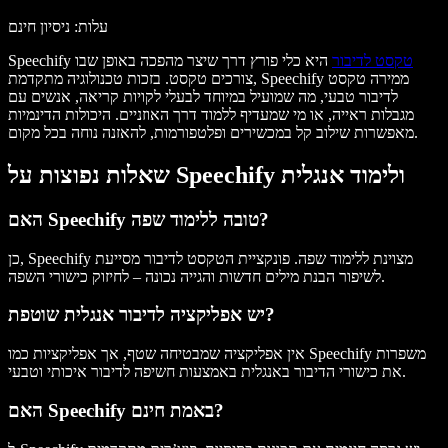
עלות
: ניסיון חינם
טקסט לדיבור
היא כלי פורץ דרך שיצר מהפכה באופן שבו
Speechify
צורכים טקסט. בזכות טכנולוגיה מתקדמת, Speechify ממירה טקסט
לדיבור טבעי, מה שמועיל במיוחד לבעלי לקויות קריאה, אנשים עם
מגבלות ראייה, או מי שמעדיף ללמוד דרך האוזניים. היכולות הדינמיות
מאפשרות שילוב קל במכשירים ופלטפורמות, להאזנה נוחה בכל מקום.
שאלות נפוצות על Speechify ולימוד אנגלית
האם Speechify טובה ללימוד שפה?
כן, Speechify מצוינת ללימוד שפה. פונקציית הטקסט לדיבור מסייעת
לשיפור הבנת מילים חדשות והגייה נכונה – לחיזוק כישורי השפה.
יש אפליקציה לדיבור אנגלית שוטפת?
אין אפליקציה שמבטיחה שטף, אך אפליקציות כמו Speechify משפרות
את כישורי הדיבור באנגלית באמצעות חשיפה לדיבור איכותי וטבעי.
האם Speechify באמת חינם?