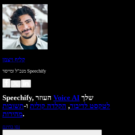
קליף ויצמן
מנכ"ל ומייסד Speechify
שלך
Voice AI
Speechify, העוזר
לטקסט לדיבור
,
הקלדה קולית
ו-
תשובות
.
מהירות
נסו בחינם