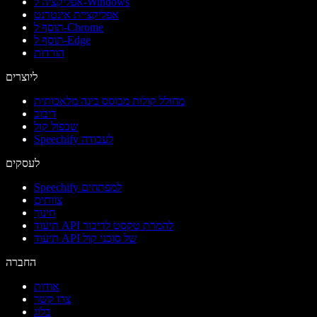
אפליקציה ל-Windows
אפליקציית אינטרנט
תוסף ל-Chrome
תוסף ל-Edge
הורדות
ליוצרים
מחולל קולות מבוסס בינה מלאכותית
דיבוב
שכפול קול
Speechify לעבודה
לעסקים
Speechify למפתחים
צוותים
חינוך
תיעוד API להמרת טקסט לדיבור
תיעוד API של סוכני קול
החברה
אודות
צרו קשר
בלוג