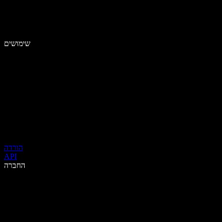
שימושים
הורדה
API
החברה