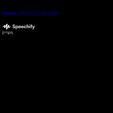
Speechify משיקה תמלול קול להקלדה
לכתוב פי 5 מהר יותר עם הכתבה קולית
מוצרים
למידע נוסף