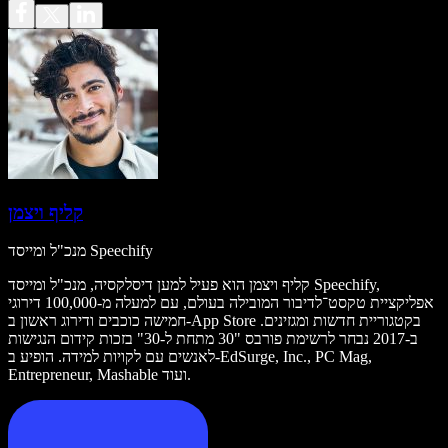
קליף ויצמן
מנכ"ל ומייסד Speechify
קליף ויצמן הוא פעיל למען דיסלקסיה, מנכ"ל ומייסד Speechify,
אפליקציית טקסט־לדיבור המובילה בעולם, עם למעלה מ-100,000 דירוגי
חמישה כוכבים ודירוג ראשון ב-App Store בקטגוריית חדשות ומגזינים.
ב-2017 נבחר לרשימת פורבס "30 מתחת ל-30" בזכות קידום הנגישות
לאנשים עם לקויות למידה. הופיע ב-EdSurge, Inc., PC Mag,
Entrepreneur, Mashable ועוד.