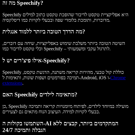
מה זה Speechify?
Speechify היא אפליקציית טקסט לדיבור שהופכת טקסט כתוב למילים
מדוברות, ותומכת בלומדי שפה ובבעלי לקויות כמו דיסלקסיה.
מה הדרך הטובה ביותר ללמוד אנגלית?
השיטה הטובה ביותר משלבת שימוש באפליקציות, שיחה עם דוברים,
וכלי טקסט לדיבור כמו Speechify – לתרגול עקבי ומשמעותי.
אילו פיצ’רים יש ל-Speechify?
Speechify כוללת קול טבעי, מהירות קריאה משתנה, הדגשת טקסט,
Chrome
תמיכה בפורמטים ושפות שונות, ותאימות ל-Android, iOS ו-
extensions
.
האם Speechify מתאימה לילדים?
כן, Speechify מועילה במיוחד לילדים, לפיתוח מיומנויות קריאה ותמיכה
בבעלי לקויות למידה. העיצוב הנוח מתאים גם לצעירים.
השתמשו בקולות ה-AI המתקדמים ביותר, קבצים ללא
הגבלה ותמיכה 24/7