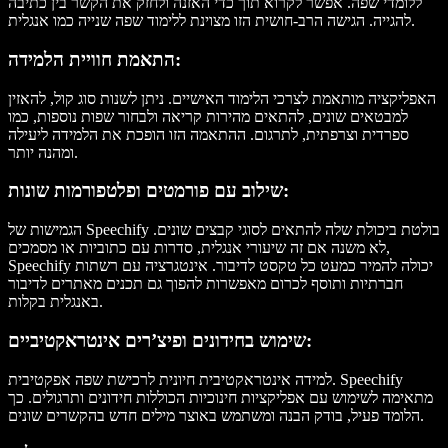
ללומדי שפה. אפשר לקרוא תוך כדי האזנה ולחזק את הקשר בין כתיבה
להגייה. הגישה הרב-חושית הזו מצוינת ללימוד שפה שנייה כמו אנגלית.
התאמת חוויית הלמידה:
האפליקציה מותאמת לצרכי הלימוד האישיים. ניתן לשנות סוג קול, להאזין
למבטאים שונים, להתאים מהירות קריאה ולבחור שפות נוספות, כמו
ספרדית וצרפתית, לתרגום. ההתאמה הזו הופכת את הלמידה ליעילה
ומהנה יותר.
שילוב עם פורמטים ופלטפורמות שונות:
הגמישות של Speechify בולטת ביכולת שלה להתאים לסוגי קבצים שונים.
לא משנה אם זה שיעורי אנגלית, סדרות עם כתוביות או מסמכים,
Speechify יכולה להמיר כמעט כל טקסט לדיבור. אינטגרציה עם רשתות
חברתיות ותוסף לכרום מאפשרות להפוך גם תכנים מאתרים לדיבור
באנגלית בקלות.
שימוש בחידונים ופיצ’רים אינטראקטיביים:
למידה אינטראקטיבית חיונית לרכישת שפה אפקטיבית. Speechify
מתאימה לשימוש עם אפליקציות חינוכיות הכוללות חידונים ותרגולים. כך
הלומד פעיל, בודק הבנה ומשתמש באוצר מילים חדש בהקשרים שונים.