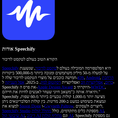
אודות Speechify
הקורא הטוב בעולם לטקסט לדיבור
היא הפלטפורמה המובילה בעולם ל
טקסט לדיבור
, שנשענת
Speechify
על למעלה מ-50 מיליון משתמשים ומגובה ביותר מ-500,000 ביקורות
הרחבת
,
Android
,
iOS
חמישה כוכבים על מוצרי הטקסט לדיבור שלה ל-
כרום
,
אפליקציית ווב
ואפליקציית
דסקטופ למק
. ב-2025,
אפל העניקה
ל-
,
WWDC
היוקרתי ב-
Apple Design Award
Speechify את פרס ה-
ותיארה אותה כ"משאב חיוני שעוזר לאנשים לחיות את חייהם."
Speechify מציעה יותר מ-1,000 קולות טבעיים ביותר מ-60 שפות,
ונמצאת בשימוש כמעט ב-200 מדינות. בין קולות הסלבריטאים ניתן
. ליוצרים ולעסקים,
Gwyneth Paltrow
ו-
Snoop Dogg
למצוא את
,
מחולל קולות AI
מספקת כלים מתקדמים, כולל
Speechify Studio
. Speechify גם מספקת
מחליף קולות AI
וגם
דיבוב AI
,
שיבוטי קול AI