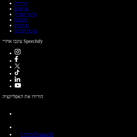
קריירה
שותפים
מרכז העזרה
סטטוס
עיתונות
ערכת המותג
עקבו אחרי Speechify
הורידו את האפליקציה
להורדה ל-macOS