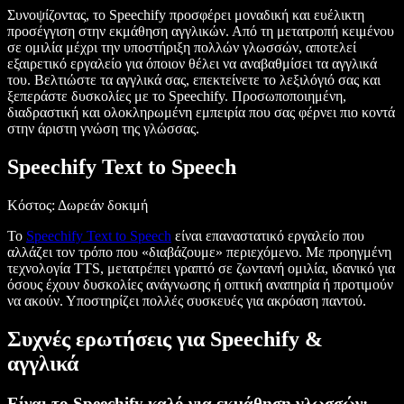
Συνοψίζοντας, το Speechify προσφέρει μοναδική και ευέλικτη
προσέγγιση στην εκμάθηση αγγλικών. Από τη μετατροπή κειμένου
σε ομιλία μέχρι την υποστήριξη πολλών γλωσσών, αποτελεί
εξαιρετικό εργαλείο για όποιον θέλει να αναβαθμίσει τα αγγλικά
του. Βελτιώστε τα αγγλικά σας, επεκτείνετε το λεξιλόγιό σας και
ξεπεράστε δυσκολίες με το Speechify. Προσωποποιημένη,
διαδραστική και ολοκληρωμένη εμπειρία που σας φέρνει πιο κοντά
στην άριστη γνώση της γλώσσας.
Speechify Text to Speech
Κόστος
: Δωρεάν δοκιμή
Το
Speechify Text to Speech
είναι επαναστατικό εργαλείο που
αλλάζει τον τρόπο που «διαβάζουμε» περιεχόμενο. Με προηγμένη
τεχνολογία TTS, μετατρέπει γραπτό σε ζωντανή ομιλία, ιδανικό για
όσους έχουν δυσκολίες ανάγνωσης ή οπτική αναπηρία ή προτιμούν
να ακούν. Υποστηρίζει πολλές συσκευές για ακρόαση παντού.
Συχνές ερωτήσεις για Speechify &
αγγλικά
Είναι το Speechify καλό για εκμάθηση γλωσσών;