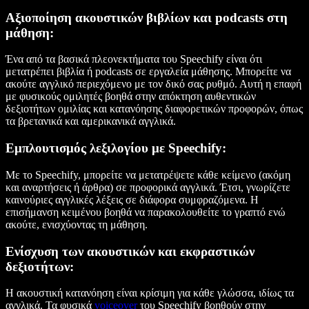
Αξιοποίηση ακουστικών βιβλίων και podcasts στη
μάθηση:
Ένα από τα βασικά πλεονεκτήματα του Speechify είναι ότι
μετατρέπει βιβλία ή podcasts σε εργαλεία μάθησης. Μπορείτε να
ακούτε αγγλικό περιεχόμενο με τον δικό σας ρυθμό. Αυτή η επαφή
με φυσικούς ομιλητές βοηθά στην απόκτηση αυθεντικών
δεξιοτήτων ομιλίας και κατανόησης διαφορετικών προφορών, όπως
τα βρετανικά και αμερικανικά αγγλικά.
Εμπλουτισμός λεξιλογίου με Speechify:
Με το Speechify, μπορείτε να μετατρέψετε κάθε κείμενο (ακόμη
και αναρτήσεις ή άρθρα) σε προφορικά αγγλικά. Έτσι, γνωρίζετε
καινούριες αγγλικές λέξεις σε διάφορα συμφραζόμενα. Η
επισήμανση κειμένου βοηθά να παρακολουθείτε το γραπτό ενώ
ακούτε, ενισχύοντας τη μάθηση.
Ενίσχυση των ακουστικών και εκφραστικών
δεξιοτήτων:
Η ακουστική κατανόηση είναι κρίσιμη για κάθε γλώσσα, ιδίως τα
αγγλικά. Τα φυσικά
voiceover
του Speechify βοηθούν στην