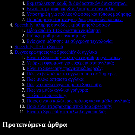
Εκμετάλλευση κουίζ & διαδραστικών δυνατοτήτων:
Βελτίωση προφοράς & δεξιοτήτων συνομιλίας:
Υποστήριξη για πολλές γλώσσες και τύπους μάθησης:
Προσαρμογή στις ανάγκες διαφορετικών ηλικιών:
Speechify: πλήρης συνοδός εκμάθησης γλωσσών
Πέρα από το TTS: ολιστική εκμάθηση
Στήριξη μαθητών παγκοσμίως:
Ενίσχυση μάθησης με σύγχρονη τεχνολογία:
Speechify Text to Speech
Συχνές ερωτήσεις για Speechify & αγγλικά
Είναι το Speechify καλό για εκμάθηση γλωσσών;
Υπάρχει εφαρμογή για ευχέρεια στα αγγλικά;
Είναι το Speechify πραγματικά δωρεάν;
Πώς να βελτιώσω τα αγγλικά μου σε 7 ημέρες;
Πώς μιλάω άπταιστα αγγλικά;
Πώς να μάθω αγγλικά με το Speechify;
Πώς να μάθω αγγλικά γρήγορα;
Τι είναι το Speechify;
Ποιος είναι ο καλύτερος τρόπος για να μάθω αγγλικά;
Ποια είναι τα χαρακτηριστικά του Speechify;
Είναι το Speechify κατάλληλο για παιδιά;
Προτεινόμενα άρθρα