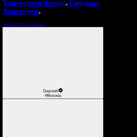
Υπαγόρευση Φωνής
.
Γρήγορες
Απαντήσεις
.
Δοκιμάστε το δωρεάν
Gwyneth
Ηθοποιός