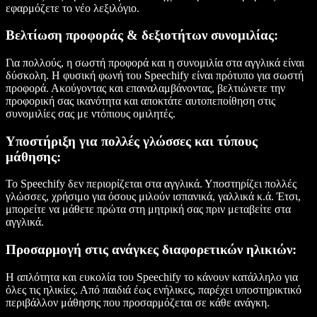
εφαρμόζετε το νέο λεξιλόγιο.
Βελτίωση προφοράς & δεξιοτήτων συνομιλίας:
Για πολλούς, η σωστή προφορά και η συνομιλία στα αγγλικά είναι
δύσκολη. Η φυσική φωνή του Speechify είναι πρότυπο για σωστή
προφορά. Ακούγοντας και επαναλαμβάνοντας, βελτιώνετε την
προφορική σας ικανότητα και αποκτάτε αυτοπεποίθηση στις
συνομιλίες σας με ντόπιους ομιλητές.
Υποστήριξη για πολλές γλώσσες και τύπους
μάθησης:
Το Speechify δεν περιορίζεται στα αγγλικά. Υποστηρίζει πολλές
γλώσσες, χρήσιμο για όσους μιλούν ισπανικά, γαλλικά κ.ά. Έτσι,
μπορείτε να μάθετε πρώτα στη μητρική σας πριν μεταβείτε στα
αγγλικά.
Προσαρμογή στις ανάγκες διαφορετικών ηλικιών:
Η απλότητα και ευκολία του Speechify το κάνουν κατάλληλο για
όλες τις ηλικίες. Από παιδιά έως ενήλικες, παρέχει υποστηρικτικό
περιβάλλον μάθησης που προσαρμόζεται σε κάθε ανάγκη.