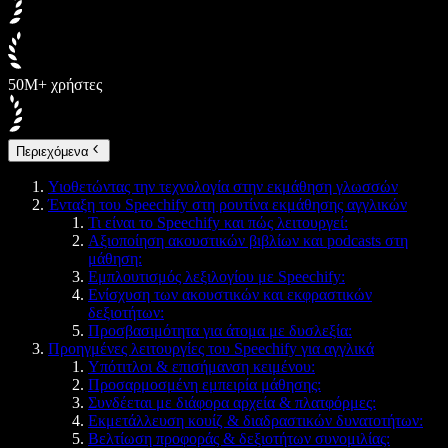
50M+ χρήστες
Περιεχόμενα
Υιοθετώντας την τεχνολογία στην εκμάθηση γλωσσών
Ένταξη του Speechify στη ρουτίνα εκμάθησης αγγλικών
Τι είναι το Speechify και πώς λειτουργεί:
Αξιοποίηση ακουστικών βιβλίων και podcasts στη
μάθηση:
Εμπλουτισμός λεξιλογίου με Speechify:
Ενίσχυση των ακουστικών και εκφραστικών
δεξιοτήτων:
Προσβασιμότητα για άτομα με δυσλεξία:
Προηγμένες λειτουργίες του Speechify για αγγλικά
Υπότιτλοι & επισήμανση κειμένου:
Προσαρμοσμένη εμπειρία μάθησης:
Συνδέεται με διάφορα αρχεία & πλατφόρμες:
Εκμετάλλευση κουίζ & διαδραστικών δυνατοτήτων:
Βελτίωση προφοράς & δεξιοτήτων συνομιλίας: