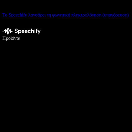
Το Speechify λανσάρει τη φωνητική πληκτρολόγηση (υπαγόρευση)
Γράψτε 5× πιο γρήγορα με φωνητική πληκτρολόγηση
Προϊόντα
Μάθετε περισσότερα