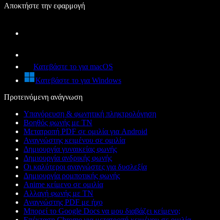
Αποκτήστε την εφαρμογή
Κατεβάστε το για macOS
Κατεβάστε το για Windows
Προτεινόμενη ανάγνωση
Υπαγόρευση & φωνητική πληκτρολόγηση
Βοηθός φωνής με ΤΝ
Μετατροπή PDF σε ομιλία για Android
Αναγνώστης κειμένου σε ομιλία
Δημιουργία γυναικείας φωνής
Δημιουργία ανδρικής φωνής
Οι καλύτεροι αναγνώστες για δυσλεξία
Δημιουργία ρομποτικής φωνής
Anime κείμενο σε ομιλία
Αλλαγή φωνής με ΤΝ
Αναγνώστης PDF με ήχο
Μπορεί το Google Docs να μου διαβάζει κείμενο;
Επέκταση Chrome για μετατροπή κειμένου σε ομιλία