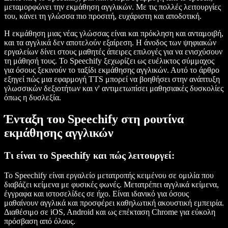
μεταμορφώνει την εκμάθηση αγγλικών. Με τις πολλές λειτουργίες
του, κάνει τη γλώσσα πιο προσιτή, ευχάριστη και αποδοτική.
Η εκμάθηση μιας νέας γλώσσας είναι και πρόκληση και ανταμοιβή,
και τα αγγλικά δεν αποτελούν εξαίρεση. Η άνοδος των ψηφιακών
εργαλείων δίνει στους μαθητές άπειρες επιλογές για να ενισχύσουν
τη μάθησή τους. Το Speechify ξεχωρίζει ως ευέλικτος σύμμαχος
για όσους ξεκινούν το ταξίδι εκμάθησης αγγλικών. Αυτό το άρθρο
εξηγεί πώς μια εφαρμογή TTS μπορεί να βοηθήσει στην ανάπτυξη
γλωσσικών δεξιοτήτων και ν' αντιμετωπίσει μαθησιακές δυσκολίες
όπως η δυσλεξία.
Ένταξη του Speechify στη ρουτίνα
εκμάθησης αγγλικών
Τι είναι το Speechify και πώς λειτουργεί:
Το Speechify είναι εργαλείο μετατροπής κειμένου σε ομιλία που
διαβάζει κείμενα με φυσικές φωνές. Μετατρέπει αγγλικά κείμενα,
έγγραφα και ιστοσελίδες σε ήχο. Είναι ιδανικό για όσους
μαθαίνουν αγγλικά και προσφέρει καθηλωτική ακουστική εμπειρία.
Διαθέσιμο σε iOS, Android και ως επέκταση Chrome για εύκολη
πρόσβαση από όλους.