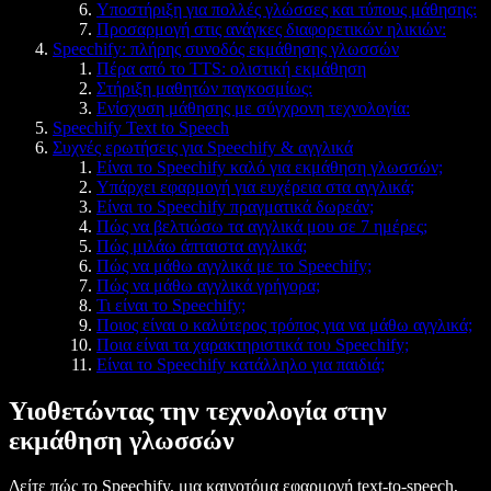
Υποστήριξη για πολλές γλώσσες και τύπους μάθησης:
Προσαρμογή στις ανάγκες διαφορετικών ηλικιών:
Speechify: πλήρης συνοδός εκμάθησης γλωσσών
Πέρα από το TTS: ολιστική εκμάθηση
Στήριξη μαθητών παγκοσμίως:
Ενίσχυση μάθησης με σύγχρονη τεχνολογία:
Speechify Text to Speech
Συχνές ερωτήσεις για Speechify & αγγλικά
Είναι το Speechify καλό για εκμάθηση γλωσσών;
Υπάρχει εφαρμογή για ευχέρεια στα αγγλικά;
Είναι το Speechify πραγματικά δωρεάν;
Πώς να βελτιώσω τα αγγλικά μου σε 7 ημέρες;
Πώς μιλάω άπταιστα αγγλικά;
Πώς να μάθω αγγλικά με το Speechify;
Πώς να μάθω αγγλικά γρήγορα;
Τι είναι το Speechify;
Ποιος είναι ο καλύτερος τρόπος για να μάθω αγγλικά;
Ποια είναι τα χαρακτηριστικά του Speechify;
Είναι το Speechify κατάλληλο για παιδιά;
Υιοθετώντας την τεχνολογία στην
εκμάθηση γλωσσών
Δείτε πώς το Speechify, μια καινοτόμα εφαρμογή text-to-speech,