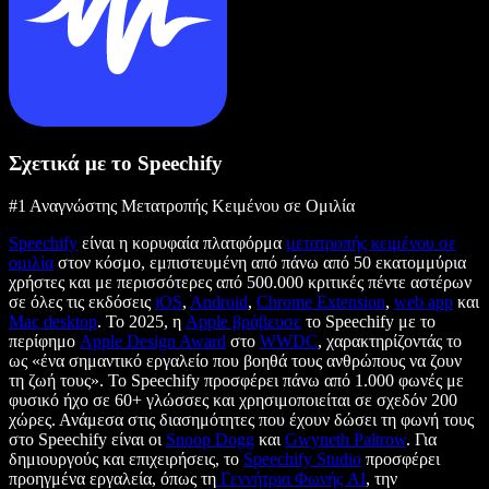
Σχετικά με το Speechify
#1 Αναγνώστης Μετατροπής Κειμένου σε Ομιλία
Speechify
είναι η κορυφαία πλατφόρμα
μετατροπής κειμένου σε
ομιλία
στον κόσμο, εμπιστευμένη από πάνω από 50 εκατομμύρια
χρήστες και με περισσότερες από 500.000 κριτικές πέντε αστέρων
σε όλες τις εκδόσεις
iOS
,
Android
,
Chrome Extension
,
web app
και
Mac desktop
. Το 2025, η
Apple βράβευσε
το Speechify με το
περίφημο
Apple Design Award
στο
WWDC
, χαρακτηρίζοντάς το
ως «ένα σημαντικό εργαλείο που βοηθά τους ανθρώπους να ζουν
τη ζωή τους». Το Speechify προσφέρει πάνω από 1.000 φωνές με
φυσικό ήχο σε 60+ γλώσσες και χρησιμοποιείται σε σχεδόν 200
χώρες. Ανάμεσα στις διασημότητες που έχουν δώσει τη φωνή τους
στο Speechify είναι οι
Snoop Dogg
και
Gwyneth Paltrow
. Για
δημιουργούς και επιχειρήσεις, το
Speechify Studio
προσφέρει
προηγμένα εργαλεία, όπως τη
Γεννήτρια Φωνής AI
, την