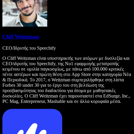
Cliff Weitzman
CEO/Ιδρυτής του Speechify
Ο Cliff Weitzman είναι υποστηρικτής των ατόμων με δυσλεξία και
CEO/ιδρυτής του Speechify, της Νο1 εφαρμογής μετατροπής
κειμένου σε ομιλία παγκοσμίως, με πάνω από 100.000 κριτικές
πέντε αστέρων και πρώτη θέση στο App Store στην κατηγορία Νέα
& Περιοδικά. Το 2017, ο Weitzman συμπεριλήφθηκε στη λίστα
Forbes 30 under 30 για το έργο του στη βελτίωση της
προσβασιμότητας του διαδικτύου για άτομα με μαθησιακές
δυσκολίες. Ο Cliff Weitzman έχει παρουσιαστεί στα EdSurge, Inc.,
PC Mag, Entrepreneur, Mashable και σε άλλα κορυφαία μέσα.