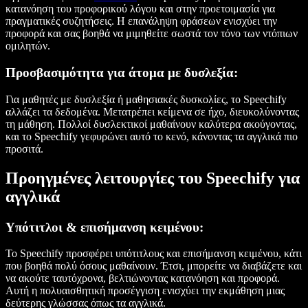
κατανόηση του προφορικού λόγου και στην προετοιμασία για
πραγματικές συζητήσεις. Η επανάληψη φράσεων ενισχύει την
προφορά και σας βοηθά να μιμηθείτε σωστά τον τόνο των ντόπιων
ομιλητών.
Προσβασιμότητα για άτομα με δυσλεξία:
Για μαθητές με δυσλεξία ή μαθησιακές δυσκολίες, το Speechify
αλλάζει τα δεδομένα. Μετατρέπει κείμενα σε ήχο, διευκολύνοντας
τη μάθηση. Πολλοί δυσλεκτικοί μαθαίνουν καλύτερα ακούγοντας,
και το Speechify γεφυρώνει αυτό το κενό, κάνοντας τα αγγλικά πιο
προσιτά.
Προηγμένες λειτουργίες του Speechify για
αγγλικά
Υπότιτλοι & επισήμανση κειμένου:
Το Speechify προσφέρει υπότιτλους και επισήμανση κειμένου, κάτι
που βοηθά πολύ όσους μαθαίνουν. Έτσι, μπορείτε να διαβάζετε και
να ακούτε ταυτόχρονα, βελτιώνοντας κατανόηση και προφορά.
Αυτή η πολυαισθητική προσέγγιση ενισχύει την εκμάθηση μιας
δεύτερης γλώσσας όπως τα αγγλικά.