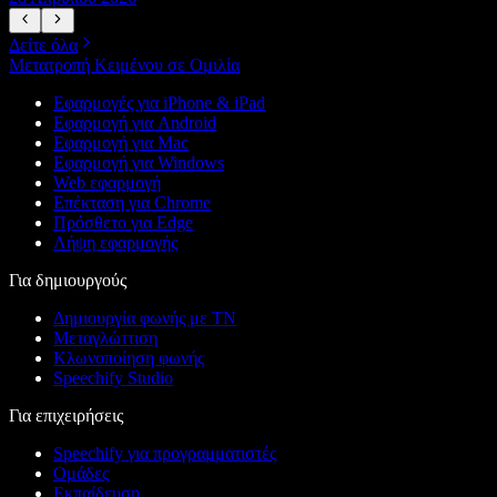
Δείτε όλα
Μετατροπή Κειμένου σε Ομιλία
Εφαρμογές για iPhone & iPad
Εφαρμογή για Android
Εφαρμογή για Mac
Εφαρμογή για Windows
Web εφαρμογή
Επέκταση για Chrome
Πρόσθετο για Edge
Λήψη εφαρμογής
Για δημιουργούς
Δημιουργία φωνής με ΤΝ
Μεταγλώττιση
Κλωνοποίηση φωνής
Speechify Studio
Για επιχειρήσεις
Speechify για προγραμματιστές
Ομάδες
Εκπαίδευση