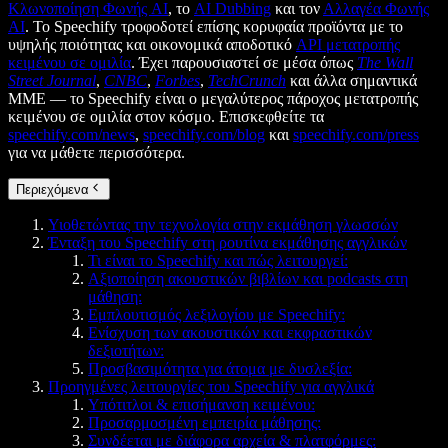
Κλωνοποίηση Φωνής AI
, το
AI Dubbing
και τον
Αλλαγέα Φωνής
AI
. Το Speechify τροφοδοτεί επίσης κορυφαία προϊόντα με το
υψηλής ποιότητας και οικονομικά αποδοτικό
API μετατροπής
κειμένου σε ομιλία
. Έχει παρουσιαστεί σε μέσα όπως
The Wall
Street Journal
,
CNBC
,
Forbes
,
TechCrunch
και άλλα σημαντικά
ΜΜΕ — το Speechify είναι ο μεγαλύτερος πάροχος μετατροπής
κειμένου σε ομιλία στον κόσμο. Επισκεφθείτε τα
speechify.com/news
,
speechify.com/blog
και
speechify.com/press
για να μάθετε περισσότερα.
Περιεχόμενα
Υιοθετώντας την τεχνολογία στην εκμάθηση γλωσσών
Ένταξη του Speechify στη ρουτίνα εκμάθησης αγγλικών
Τι είναι το Speechify και πώς λειτουργεί:
Αξιοποίηση ακουστικών βιβλίων και podcasts στη
μάθηση:
Εμπλουτισμός λεξιλογίου με Speechify:
Ενίσχυση των ακουστικών και εκφραστικών
δεξιοτήτων:
Προσβασιμότητα για άτομα με δυσλεξία:
Προηγμένες λειτουργίες του Speechify για αγγλικά
Υπότιτλοι & επισήμανση κειμένου:
Προσαρμοσμένη εμπειρία μάθησης:
Συνδέεται με διάφορα αρχεία & πλατφόρμες: