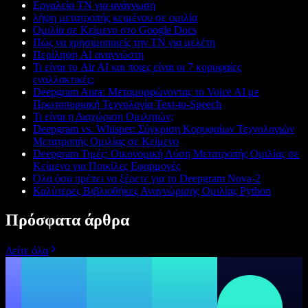
Εργαλεία ΤΝ για ανάγνωση
λήψη μετατροπής κειμένου σε ομιλία
Ομιλία σε Κείμενο στο Google Docs
Πώς να χρησιμοποιείς την ΤΝ για μελέτη
Περίληψη AI αναγνώστη
Τι είναι το Air AI και ποιες είναι οι 7 κορυφαίες
εναλλακτικές;
Deepgram Aura: Μεταμορφώνοντας το Voice AI με
Πρωτοποριακή Τεχνολογία Text-to-Speech
Τι είναι η Διαχώριση Ομιλητών;
Deepgram vs. Whisper: Σύγκριση Κορυφαίων Τεχνολογιών
Μετατροπής Ομιλίας σε Κείμενο
Deepgram Τιμές: Οικονομική Λύση Μετατροπής Ομιλίας σε
Κείμενο για Ποικίλες Εφαρμογές
Όλα όσα πρέπει να ξέρετε για το Deepgram Nova-2
Καλύτερες Βιβλιοθήκες Αναγνώρισης Ομιλίας Python
Πρόσφατα άρθρα
Δείτε όλα