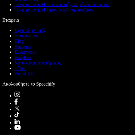
Τεκμηρίωση API μετατροπής κειμένου σε ομιλία
Τεκμηρίωση API φωνητικών πρακτόρων
Εταιρεία
Σχετικά με εμάς
Επικοινωνία
Blog
Καριέρα
Συνεργάτες
Βοήθεια
Κατάσταση συστήματος
Τύπος
Brand Kit
Ακολουθήστε το Speechify