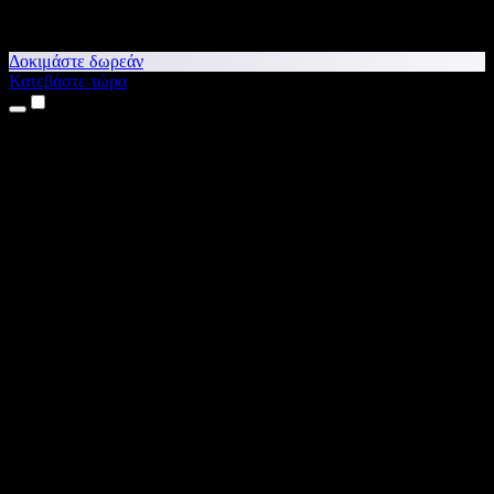
Δοκιμάστε δωρεάν
Κατεβάστε τώρα
Προϊόντα
Κείμενο σε Ομιλία
Εφαρμογές για iPhone & iPad
Εφαρμογή για Android
Επέκταση για Chrome
Επέκταση για Edge
Web εφαρμογή
Εφαρμογή για Mac
Εφαρμογή για Windows