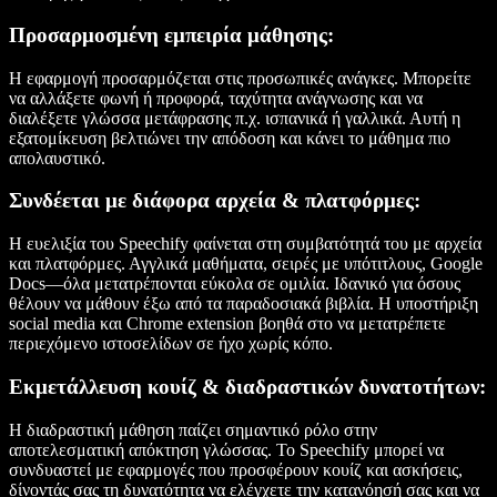
Προσαρμοσμένη εμπειρία μάθησης:
Η εφαρμογή προσαρμόζεται στις προσωπικές ανάγκες. Μπορείτε
να αλλάξετε φωνή ή προφορά, ταχύτητα ανάγνωσης και να
διαλέξετε γλώσσα μετάφρασης π.χ. ισπανικά ή γαλλικά. Αυτή η
εξατομίκευση βελτιώνει την απόδοση και κάνει το μάθημα πιο
απολαυστικό.
Συνδέεται με διάφορα αρχεία & πλατφόρμες:
Η ευελιξία του Speechify φαίνεται στη συμβατότητά του με αρχεία
και πλατφόρμες. Αγγλικά μαθήματα, σειρές με υπότιτλους, Google
Docs—όλα μετατρέπονται εύκολα σε ομιλία. Ιδανικό για όσους
θέλουν να μάθουν έξω από τα παραδοσιακά βιβλία. Η υποστήριξη
social media και Chrome extension βοηθά στο να μετατρέπετε
περιεχόμενο ιστοσελίδων σε ήχο χωρίς κόπο.
Εκμετάλλευση κουίζ & διαδραστικών δυνατοτήτων:
Η διαδραστική μάθηση παίζει σημαντικό ρόλο στην
αποτελεσματική απόκτηση γλώσσας. Το Speechify μπορεί να
συνδυαστεί με εφαρμογές που προσφέρουν κουίζ και ασκήσεις,
δίνοντάς σας τη δυνατότητα να ελέγχετε την κατανόησή σας και να